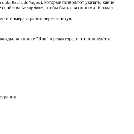
), которые позволяют указать, какие
reaksExcludePages
е свойства
, чтобы быть связанными. Я задал
GroupName
вести номера страниц через запятую.
ажды на кнопке "Run" в редакторе, и это приведёт к
 страниц.