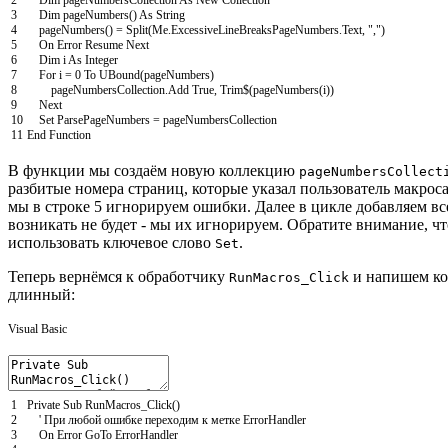
2
Dim
pageNumbersCollection
As
New
Collection
3
Dim
pageNumbers
(
)
As
String
4
pageNumbers
(
)
=
Split
(
Me
.
ExcessiveLineBreaksPageNumbers
.
Text
,
","
)
5
On
Error
Resume
Next
6
Dim
i
As
Integer
7
For
i
=
0
To
UBound
(
pageNumbers
)
8
pageNumbersCollection
.
Add
True
,
Trim
$
(
pageNumbers
(
i
)
)
9
Next
10
Set
ParsePageNumbers
=
pageNumbersCollection
11
End
Function
В функции мы создаём новую коллекцию
pageNumbersCollect
разбитые номера страниц, которые указал пользователь макрос
мы в строке 5 игнорируем ошибки. Далее в цикле добавляем в
возникать не будет - мы их игнорируем. Обратите внимание, ч
использовать ключевое слово
.
Set
Теперь вернёмся к обработчику
и напишем код
RunMacros_Click
длинный:
Visual Basic
1
Private
Sub
RunMacros_Click
(
)
2
' При любой ошибке переходим к метке ErrorHandler
3
On
Error
GoTo
ErrorHandler