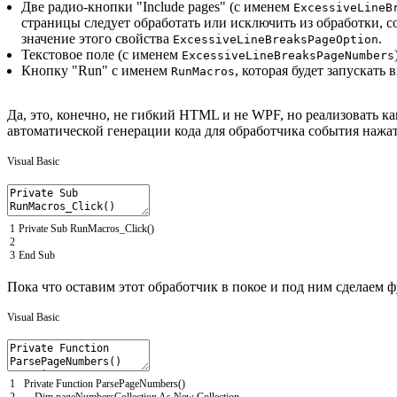
Две радио-кнопки "Include pages" (с именем
ExcessiveLineB
страницы следует обработать или исключить из обработки, 
значение этого свойства
.
ExcessiveLineBreaksPageOption
Текстовое поле (с именем
ExcessiveLineBreaksPageNumbers
Кнопку "Run" с именем
, которая будет запускать
RunMacros
Да, это, конечно, не гибкий HTML и не WPF, но реализовать к
автоматической генерации кода для обработчика события нажат
Visual Basic
1
Private
Sub
RunMacros_Click
(
)
2
3
End
Sub
Пока что оставим этот обработчик в покое и под ним сделаем 
Visual Basic
1
Private
Function
ParsePageNumbers
(
)