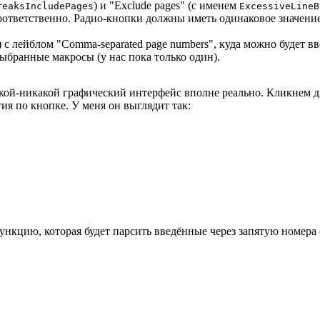
) и "Exclude pages" (с именем
reaksIncludePages
ExcessiveLineB
соответственно. Радио-кнопки должны иметь одинаковое значени
) с лейблом "Comma-separated page numbers", куда можно будет в
 выбранные макросы (у нас пока только один).
акой-никакой графический интерфейс вполне реально. Кликнем дв
ия по кнопке. У меня он выглядит так:
функцию, которая будет парсить введённые через запятую номера