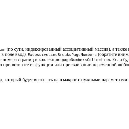
(по сути, индексированный ассоциативный массив), а также
ion
а в поле ввода
(обратите вним
ExcessiveLineBreaksPageNumbers
се номера страниц в коллекцию
. Если б
pageNumbersCollection
то при возврате из функции или присваивании переменной любог
, который будет вызывать наш макрос с нужными параметрами. 