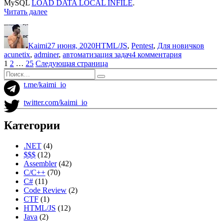
MySQL
LOAD DATA LOCAL INFILE
.
«Пишем
Читать далее
простой
Автор
Опубликовано
Рубрики
Мет
модуль
для
Kaimi
27 июня, 2020
HTML/JS
,
Pentest
,
Для новичков
Acunetix»
к
acunetix
,
adminer
,
автоматизация задач
4 комментария
Пагинация
Страница
Страница
Страница
записи
1
2
…
25
Следующая страница
Пишем
Искать:
записей
Поиск
простой
t.me/kaimi_io
модуль
для
twitter.com/kaimi_io
Acunetix
Категории
.NET
(4)
$$$
(12)
Assembler
(42)
C/C++
(70)
C#
(11)
Code Review
(2)
CTF
(1)
HTML/JS
(12)
Java
(2)