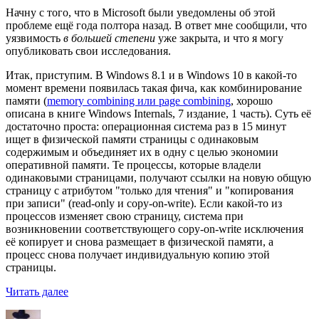
Начну с того, что в Microsoft были уведомлены об этой
проблеме ещё года полтора назад. В ответ мне сообщили, что
уязвимость
в большей степени
уже закрыта, и что я могу
опубликовать свои исследования.
Итак, приступим. В Windows 8.1 и в Windows 10 в какой-то
момент времени появилась такая фича, как комбинирование
памяти (
memory combining или page combining
, хорошо
описана в книге Windows Internals, 7 издание, 1 часть). Суть её
достаточно проста: операционная система раз в 15 минут
ищет в физической памяти страницы с одинаковым
содержимым и объединяет их в одну с целью экономии
оперативной памяти. Те процессы, которые владели
одинаковыми страницами, получают ссылки на новую общую
страницу с атрибутом "только для чтения" и "копирования
при записи" (read-only и copy-on-write). Если какой-то из
процессов изменяет свою страницу, система при
возникновении соответствующего copy-on-write исключения
её копирует и снова размещает в физической памяти, а
процесс снова получает индивидуальную копию этой
страницы.
«Чтение
Читать далее
памяти
Автор
Опубликовано
Рубрики
Метки
чужого