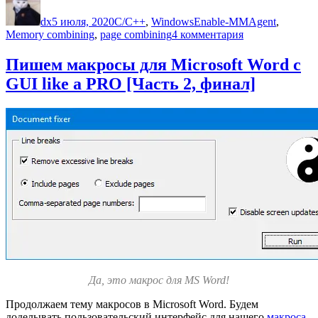
процесса
dx
5 июля, 2020
C/C++
,
Windows
Enable-MMAgent
,
через
к
Memory combining
,
page combining
4 комментария
комбинирование
записи
памяти
Чтение
Пишем макросы для Microsoft Word с
в
памяти
Windows
GUI like a PRO [Часть 2, финал]
чужого
10»
процесса
через
комбинирован
памяти
в
Windows
10
Да, это макрос для MS Word!
Продолжаем тему макросов в Microsoft Word. Будем
доделывать пользовательский интерфейс для нашего
макроса