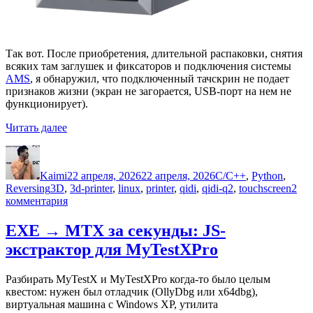
Так вот. После приобретения, длительной распаковки, снятия
всяких там заглушек и фиксаторов и подключения системы
AMS
, я обнаружил, что подключенный тачскрин не подает
признаков жизни (экран не загорается, USB-порт на нем не
функционирует).
«3D-
Читать далее
принтер,
Автор
Опубликовано
Рубрики
реверсинг,
два
Kaimi
22 апреля, 2026
22 апреля, 2026
C/C++
,
Python
,
экрана»
Метки
Reversing
3D
,
3d-printer
,
linux
,
printer
,
qidi
,
qidi-q2
,
touchscreen
2
к
комментария
записи
3D-
EXE → MTX за секунды: JS-
принтер,
экстрактор для MyTestXPro
реверсинг,
два
экрана
Разбирать MyTestX и MyTestXPro когда-то было целым
квестом: нужен был отладчик (OllyDbg или x64dbg),
виртуальная машина с Windows XP, утилита