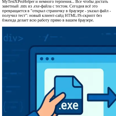
MyTestXProHelper и немного терпения... Все чтобы достать
заветный .mtx из .exe-файла с тестом. Сегодня всё это
превращается в "открыл страничку в браузере - указал файл -
получил тест": новый клиент-сайд HTML/JS-скрипт без
бэкенда делает всю работу прямо в вашем браузере.