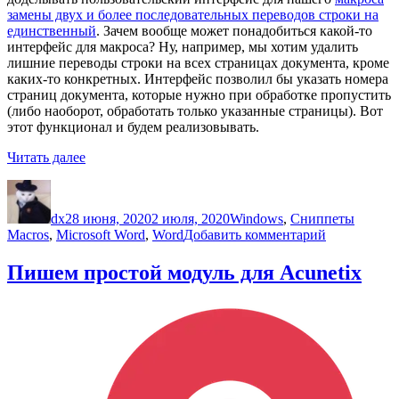
замены двух и более последовательных переводов строки на
единственный
. Зачем вообще может понадобиться какой-то
интерфейс для макроса? Ну, например, мы хотим удалить
лишние переводы строки на всех страницах документа, кроме
каких-то конкретных. Интерфейс позволил бы указать номера
страниц документа, которые нужно при обработке пропустить
(либо наоборот, обработать только указанные страницы). Вот
этот функционал и будем реализовывать.
«Пишем
Читать далее
макросы
Автор
Опубликовано
Рубрики
Метки
для
Microsoft
dx
28 июня, 2020
2 июля, 2020
Windows
,
Сниппеты
Word
к
Macros
,
Microsoft Word
,
Word
Добавить комментарий
с
записи
GUI
Пишем
Пишем простой модуль для Acunetix
like
макросы
a
для
PRO
Microsoft
[Часть
Word
2,
с
финал]»
GUI
like
a