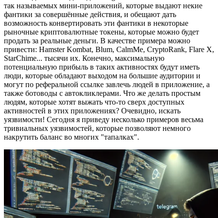
JS-
так называемых мини-приложений, которые выдают некие
экстра
фантики за совершённые действия, и обещают дать
для
возможность конвертировать эти фантики в некоторые
MyTes
рыночные криптовалютные токены, которые можно будет
продать за реальные деньги. В качестве примера можно
привести: Hamster Kombat, Blum, CalmMe, CryptoRank, Flare X,
StarChime... тысячи их. Конечно, максимальную
потенциальную прибыль в таких активностях будут иметь
люди, которые обладают выходом на большие аудитории и
могут по реферальной ссылке завлечь людей в приложение, а
также ботоводы с автокликлерами. Что же делать простым
людям, которые хотят выжать что-то сверх доступных
активностей в этих приложениях? Очевидно, искать
уязвимости! Сегодня я приведу несколько примеров весьма
тривиальных уязвимостей, которые позволяют немного
накрутить баланс во многих "тапалках".