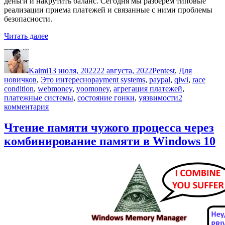
деньги и накрутить баланс. Сегодня мы разберем типовые
реализации приема платежей и связанные с ними проблемы
безопасности.
«20
Читать далее
лет
Автор
Опубликовано
Рубрики
проблем
приема
Kaimi
13 июля, 2022
22 августа, 2022
Pentest
,
Для
платежей»
Метки
новичков
,
Это интересно
payment systems
,
paypal
,
qiwi
,
race
condition
,
webmoney
,
yoomoney
,
агрегация платежей
,
платежные системы
,
состояние гонки
,
уязвимости
2
к
комментария
записи
20
Чтение памяти чужого процесса через
лет
комбинирование памяти в Windows 10
проблем
приема
платежей