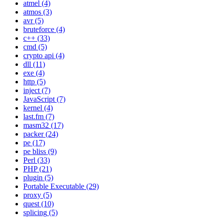
atmel
(4)
atmos
(3)
avr
(5)
bruteforce
(4)
c++
(33)
cmd
(5)
crypto api
(4)
dll
(11)
exe
(4)
http
(5)
inject
(7)
JavaScript
(7)
kernel
(4)
last.fm
(7)
masm32
(17)
packer
(24)
pe
(17)
pe bliss
(9)
Perl
(33)
PHP
(21)
plugin
(5)
Portable Executable
(29)
proxy
(5)
quest
(10)
splicing
(5)