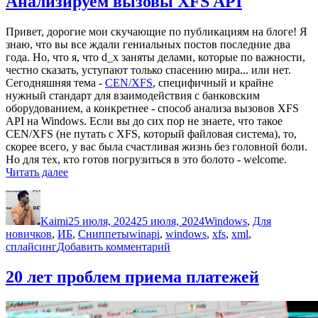
Анализируем вызовы XFS API
в
гоночки
Привет, дорогие мои скучающие по публикациям на блоге! Я
необычным
знаю, что вы все ждали гениальных постов последние два
способами
года. Но, что я, что d_x заняты делами, которые по важности,
честно сказать, уступают только спасению мира... или нет.
Сегодняшняя тема -
CEN/XFS
, специфичный и крайне
нужный стандарт для взаимодействия с банковским
оборудованием, а конкретнее - способ анализа вызовов XFS
API на Windows. Если вы до сих пор не знаете, что такое
CEN/XFS (не путать с XFS, который файловая система), то,
скорее всего, у вас была счастливая жизнь без головной боли.
Но для тех, кто готов погрузиться в это болото - welcome.
«Анализируем
Читать далее
вызовы
Автор
Опубликовано
Рубрики
XFS
API»
Kaimi
25 июля, 2024
25 июля, 2024
Windows
,
Для
Метки
новичков
,
ИБ
,
Сниппеты
winapi
,
windows
,
xfs
,
xml
,
к
сплайсинг
Добавить комментарий
записи
Анализируем
20 лет проблем приема платежей
вызовы
XFS
API