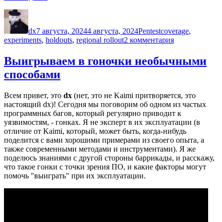
многое
Автор
Опубликовано
Рубрики
Метки
упускаете
в
dx
7 августа, 2024
4 августа, 2024
Pentest
coverage
,
своих
к
experiments
,
holdouts
,
regional rollout
2 комментария
пентестах!»
записи
Вы
Выигрываем в гоночки необычными
многое
способами
упускаете
в
своих
Всем привет, это
dx
(нет, это не Kaimi притворяется, это
пентестах!
настоящий dx)! Сегодня мы поговорим об одном из частых
программных багов, который регулярно приводит к
уязвимостям, - гонках. Я не эксперт в их эксплуатации (в
отличие от Kaimi, который, может быть, когда-нибудь
поделится с вами хорошими примерами из своего опыта, а
также современными методами и инструментами). Я же
поделюсь знаниями с другой стороны баррикады, и расскажу,
что такое гонки с точки зрения ПО, и какие факторы могут
помочь "выиграть" при их эксплуатации.