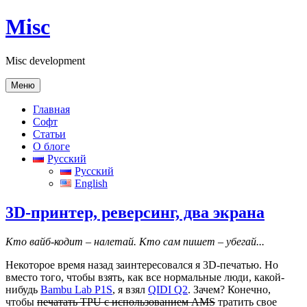
Перейти
Misc
к
содержимому
Misc development
Меню
Главная
Софт
Статьи
О блоге
Русский
Русский
English
3D-принтер, реверсинг, два экрана
Кто вайб-кодит – налетай. Кто сам пишет – убегай...
Некоторое время назад заинтересовался я 3D-печатью. Но
вместо того, чтобы взять, как все нормальные люди, какой-
нибудь
Bambu Lab P1S
, я взял
QIDI Q2
. Зачем? Конечно,
чтобы
печатать TPU с использованием AMS
тратить свое