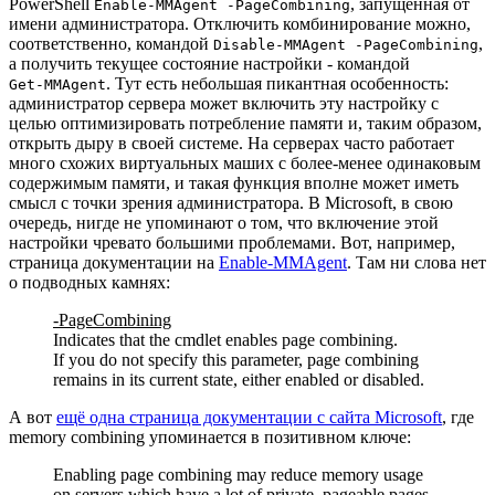
PowerShell
, запущенная от
Enable-MMAgent -PageCombining
имени администратора. Отключить комбинирование можно,
соответственно, командой
,
Disable-MMAgent -PageCombining
а получить текущее состояние настройки - командой
. Тут есть небольшая пикантная особенность:
Get-MMAgent
администратор сервера может включить эту настройку с
целью оптимизировать потребление памяти и, таким образом,
открыть дыру в своей системе. На серверах часто работает
много схожих виртуальных маших с более-менее одинаковым
содержимым памяти, и такая функция вполне может иметь
смысл с точки зрения администратора. В Microsoft, в свою
очередь, нигде не упоминают о том, что включение этой
настройки чревато большими проблемами. Вот, например,
страница документации на
Enable-MMAgent
. Там ни слова нет
о подводных камнях:
-PageCombining
Indicates that the cmdlet enables page combining.
If you do not specify this parameter, page combining
remains in its current state, either enabled or disabled.
А вот
ещё одна страница документации с сайта Microsoft
, где
memory combining упоминается в позитивном ключе:
Enabling page combining may reduce memory usage
on servers which have a lot of private, pageable pages