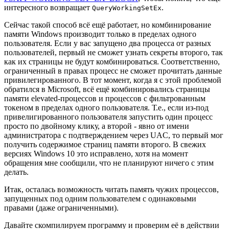
интересного возвращает
.
QueryWorkingSetEx
Сейчас такой способ всё ещё работает, но комбинирование
памяти Windows производит только в пределах одного
пользователя. Если у вас запущено два процесса от разных
пользователей, первый не сможет узнать секреты второго, так
как их страницы не будут комбинироваться. Соответственно,
ограниченный в правах процесс не сможет прочитать данные
привилегированного. В тот момент, когда я с этой проблемой
обратился в Microsoft, всё ещё комбинировались страницы
памяти elevated-процессов и процессов с фильтрованным
токеном в пределах одного пользователя. Т.е., если из-под
привелигированного пользователя запустить один процесс
просто по двойному клику, а второй - явно от имени
администратора с подтверждением через UAC, то первый мог
получить содержимое страниц памяти второго. В свежих
версиях Windows 10 это исправлено, хотя на момент
обращения мне сообщили, что не планируют ничего с этим
делать.
Итак, осталась возможность читать память чужих процессов,
запущенных под одним пользователем с одинаковыми
правами (даже ограниченными).
Давайте скомпилируем программу и проверим её в действии