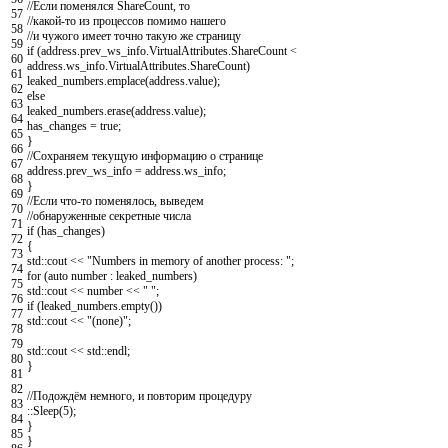
//Если поменялся ShareCount, то
57
//какой-то из процессов помимо нашего
58
//и чужого имеет точно такую же страницу
59
if
(
address
.
prev_ws_info
.
VirtualAttributes
.
ShareCount
<
60
address
.
ws_info
.
VirtualAttributes
.
ShareCount
)
61
leaked_numbers
.
emplace
(
address
.
value
)
;
62
else
63
leaked_numbers
.
erase
(
address
.
value
)
;
64
has_changes
=
true
;
65
}
66
//Сохраняем текущую информацию о странице
67
address
.
prev_ws_info
=
address
.
ws_info
;
68
}
69
//Если что-то поменялось, выведем
70
//обнаруженные секретные числа
71
if
(
has_changes
)
72
{
73
std
::
cout
<<
"Numbers in memory of another process: "
;
74
for
(
auto
number
:
leaked_numbers
)
75
std
::
cout
<<
number
<<
" "
;
76
if
(
leaked_numbers
.
empty
(
)
)
77
std
::
cout
<<
"(none)"
;
78
79
std
::
cout
<<
std
::
endl
;
80
}
81
82
//Подождём немного, и повторим процедуру
83
::
Sleep
(
5
)
;
84
}
85
}