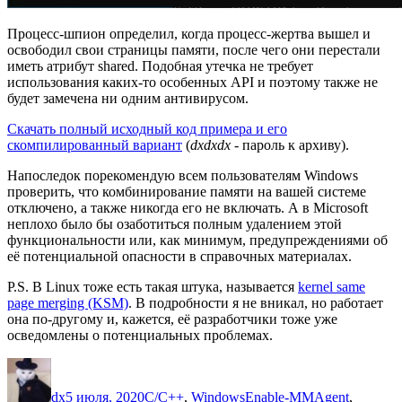
Процесс-шпион определил, когда процесс-жертва вышел и
освободил свои страницы памяти, после чего они перестали
иметь атрибут shared. Подобная утечка не требует
использования каких-то особенных API и поэтому также не
будет замечена ни одним антивирусом.
Скачать полный исходный код примера и его
скомпилированный вариант
(
dxdxdx
- пароль к архиву).
Напоследок порекомендую всем пользователям Windows
проверить, что комбинирование памяти на вашей системе
отключено, а также никогда его не включать. А в Microsoft
неплохо было бы озаботиться полным удалением этой
функциональности или, как минимум, предупреждениями об
её потенциальной опасности в справочных материалах.
P.S. В Linux тоже есть такая штука, называется
kernel same
page merging (KSM)
. В подробности я не вникал, но работает
она по-другому и, кажется, её разработчики тоже уже
осведомлены о потенциальных проблемах.
Автор
Опубликовано
Рубрики
Метки
dx
5 июля, 2020
C/C++
,
Windows
Enable-MMAgent
,