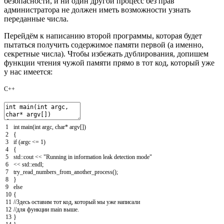
безопасности, и ни один другой процесс без прав
администратора не должен иметь возможности узнать
переданные числа.
Перейдём к написанию второй программы, которая будет
пытаться получить содержимое памяти первой (а именно,
секретные числа). Чтобы избежать дублирования, допишем
функции чтения чужой памяти прямо в тот код, который уже
у нас имеется:
C++
1
int
main
(
int
argc
,
char
*
argv
[
]
)
2
{
3
if
(
argc
<=
1
)
4
{
5
std
::
cout
<<
"Running in information leak detection mode"
6
<<
std
::
endl
;
7
try_read_numbers_from_another_process
(
)
;
8
}
9
else
10
{
11
//Здесь оставим тот код, который мы уже написали
12
//для функции main выше.
13
}