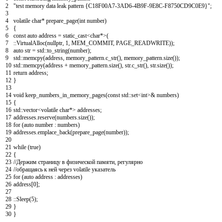
2
"test memory data leak pattern {C18F00A7-3AD6-4B9F-9E8C-F8750CD9C0E9}"
;
3
4
volatile
char
*
prepare_page
(
int
number
)
5
{
6
const
auto
address
=
static_cast
<
char
*
>
(
7
::
VirtualAlloc
(
nullptr
,
1
,
MEM_COMMIT
,
PAGE_READWRITE
)
)
;
8
auto
str
=
std
::
to_string
(
number
)
;
9
std
::
memcpy
(
address
,
memory_pattern
.
c_str
(
)
,
memory_pattern
.
size
(
)
)
;
10
std
::
memcpy
(
address
+
memory_pattern
.
size
(
)
,
str
.
c_str
(
)
,
str
.
size
(
)
)
;
11
return
address
;
12
}
13
14
void
keep_numbers_in_memory_pages
(
const
std
::
set
<
int
>
&
numbers
)
15
{
16
std
::
vector
<
volatile
char
*
>
addresses
;
17
addresses
.
reserve
(
numbers
.
size
(
)
)
;
18
for
(
auto
number
:
numbers
)
19
addresses
.
emplace_back
(
prepare_page
(
number
)
)
;
20
21
while
(
true
)
22
{
23
//Держим страницу в физической памяти, регулярно
24
//обращаясь к ней через volatile указатель
25
for
(
auto
address
:
addresses
)
26
address
[
0
]
;
27
28
::
Sleep
(
5
)
;
29
}
30
}