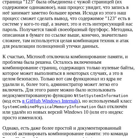
страница "123" была объединена с чужой страницей (их
содержимое одинаковое), наш процесс увидит, что запись в
неё занимает заметно большее время. Исходя из этого наш
процесс сможет сделать вывод, что содержимое "123" есть в
системе у кого-то ещё, а значит, это и есть интересующий нас
пароль. Получается такой своеобразный брутфорс. Методика,
описанная в бумаге по ссылке выше, конечно, значительно
сложнее, там используется целая комбинация техник и атак
для реализации полноценной утечки данных.
К счастью, Microsoft отключила комбинирование памяти, и
проблема была решена. Осталось включенным
комбинирование страниц, содержащих только нулевые байты,
которое может выполняться в некоторых случаях, а это в
целом безопасно. Только вот сам функционал из ядра не
удалили и, более того, администратор может легко его
включить. Для этого ранее можно было использовать
недокументированную функцию
NtSetSystemInformation
(код есть
в GitHub Windows Internals
), но используемый класс
был отключён
SystemCombinePhysicalMemoryInformation
или удалён из новых версий Windows 10 (или его индекс
просто изменился).
Однако, есть даже более простой и документированный
способ активировать комбинирование памяти: это команда