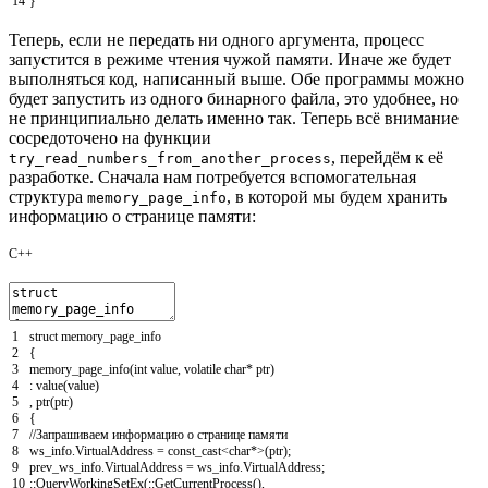
14
}
Теперь, если не передать ни одного аргумента, процесс
запустится в режиме чтения чужой памяти. Иначе же будет
выполняться код, написанный выше. Обе программы можно
будет запустить из одного бинарного файла, это удобнее, но
не принципиально делать именно так. Теперь всё внимание
сосредоточено на функции
, перейдём к её
try_read_numbers_from_another_process
разработке. Сначала нам потребуется вспомогательная
структура
, в которой мы будем хранить
memory_page_info
информацию о странице памяти:
C++
1
struct
memory_page_info
2
{
3
memory_page_info
(
int
value
,
volatile
char
*
ptr
)
4
:
value
(
value
)
5
,
ptr
(
ptr
)
6
{
7
//Запрашиваем информацию о странице памяти
8
ws_info
.
VirtualAddress
=
const_cast
<
char
*
>
(
ptr
)
;
9
prev_ws_info
.
VirtualAddress
=
ws_info
.
VirtualAddress
;
10
::
QueryWorkingSetEx
(
::
GetCurrentProcess
(
)
,