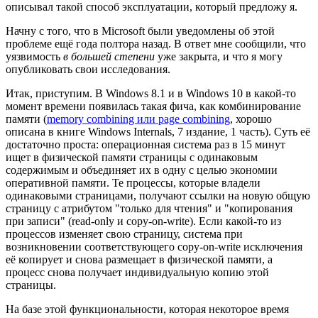
описывал такой способ эксплуатации, который предложу я.
Начну с того, что в Microsoft были уведомлены об этой
проблеме ещё года полтора назад. В ответ мне сообщили, что
уязвимость
в большей степени
уже закрыта, и что я могу
опубликовать свои исследования.
Итак, приступим. В Windows 8.1 и в Windows 10 в какой-то
момент времени появилась такая фича, как комбинирование
памяти (
memory combining или page combining
, хорошо
описана в книге Windows Internals, 7 издание, 1 часть). Суть её
достаточно проста: операционная система раз в 15 минут
ищет в физической памяти страницы с одинаковым
содержимым и объединяет их в одну с целью экономии
оперативной памяти. Те процессы, которые владели
одинаковыми страницами, получают ссылки на новую общую
страницу с атрибутом "только для чтения" и "копирования
при записи" (read-only и copy-on-write). Если какой-то из
процессов изменяет свою страницу, система при
возникновении соответствующего copy-on-write исключения
её копирует и снова размещает в физической памяти, а
процесс снова получает индивидуальную копию этой
страницы.
На базе этой функциональности, которая некоторое время