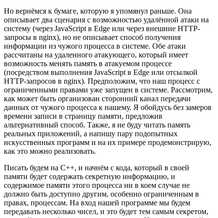
Но вернёмся к бумаге, которую я упомянул раньше. Она
описывает два сценария с возможностью удалённой атаки на
систему (через JavaScript в Edge или через внешние HTTP-
запросы в nginx), но не описывает способ получения
информации из чужого процесса в системе. Обе атаки
рассчитаны на удаленного атакующего, который имеет
возможность менять память в атакуемом процессе
(посредством выполнения JavaScript в Edge или отсылкой
HTTP-запросов в nginx). Предположим, что наш процесс с
ограниченными правами уже запущен в системе. Рассмотрим,
как может быть организован сторонний канал передачи
данных от чужого процесса к нашему. Я обойдусь без замеров
времени записи в страницу памяти, предложив
альтернативный способ. Также, я не буду читать память
реальных приложений, а напишу пару подопытных
искусственных программ и на их примере продемонстрирую,
как это можно реализовать.
Писать будем на C++, и начнём с кода, который в своей
памяти будет содержать секретную информацию, и
содержимое памяти этого процесса ни в коем случае не
должно быть доступно другим, особенно ограниченным в
правах, процессам. На вход нашей программе мы будем
передавать несколько чисел, и это будет тем самым секретом,