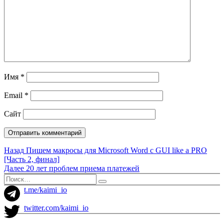
Имя
*
Email
*
Сайт
Навигация
Предыдущая
Назад
Пишем макросы для Microsoft Word с GUI like a PRO
запись:
[Часть 2, финал]
по
Следующая
Далее
20 лет проблем приема платежей
записям
запись:
Искать:
Поиск
t.me/kaimi_io
twitter.com/kaimi_io