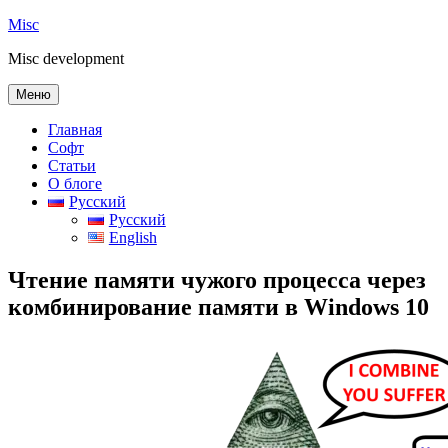
Перейти
Misc
к
Misc development
содержимому
Меню
Главная
Софт
Статьи
О блоге
Русский
Русский
English
Чтение памяти чужого процесса через
комбинирование памяти в Windows 10