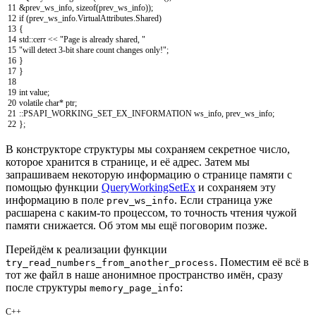
11
&prev_ws_info
,
sizeof
(
prev_ws_info
)
)
;
12
if
(
prev_ws_info
.
VirtualAttributes
.
Shared
)
13
{
14
std
::
cerr
<<
"Page is already shared, "
15
"will detect 3-bit share count changes only!"
;
16
}
17
}
18
19
int
value
;
20
volatile
char
*
ptr
;
21
::
PSAPI_WORKING_SET_EX_INFORMATION
ws_info
,
prev_ws_info
;
22
}
;
В конструкторе структуры мы сохраняем секретное число,
которое хранится в странице, и её адрес. Затем мы
запрашиваем некоторую информацию о странице памяти с
помощью функции
QueryWorkingSetEx
и сохраняем эту
информацию в поле
. Если страница уже
prev_ws_info
расшарена с каким-то процессом, то точность чтения чужой
памяти снижается. Об этом мы ещё поговорим позже.
Перейдём к реализации функции
. Поместим её всё в
try_read_numbers_from_another_process
тот же файл в наше анонимное пространство имён, сразу
после структуры
:
memory_page_info
C++