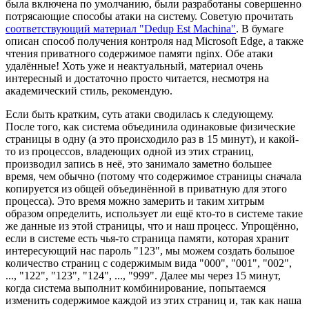
была включена по умолчанию, были разработаны совершенно
потрясающие способы атаки на систему. Советую прочитать
соответствующий материал "Dedup Est Machina"
. В бумаге
описан способ получения контроля над Microsoft Edge, а также
чтения приватного содержимое памяти nginx. Обе атаки
удалённые! Хоть уже и неактуальный, материал очень
интересный и достаточно просто читается, несмотря на
академический стиль, рекомендую.
Если быть кратким, суть атаки сводилась к следующему.
После того, как система объединила одинаковые физические
страницы в одну (а это происходило раз в 15 минут), и какой-
то из процессов, владеющих одной из этих страниц,
производил запись в неё, это занимало заметно большее
время, чем обычно (потому что содержимое страницы сначала
копируется из общей объединённой в приватную для этого
процесса). Это время можно замерить и таким хитрым
образом определить, использует ли ещё кто-то в системе такие
же данные из этой страницы, что и наш процесс. Упрощённо,
если в системе есть чья-то страница памяти, которая хранит
интересующий нас пароль "123", мы можем создать большое
количество страниц с содержимым вида "000", "001", "002",
..., "122", "123", "124", ..., "999". Далее мы через 15 минут,
когда система выполнит комбинирование, попытаемся
изменить содержимое каждой из этих страниц и, так как наша