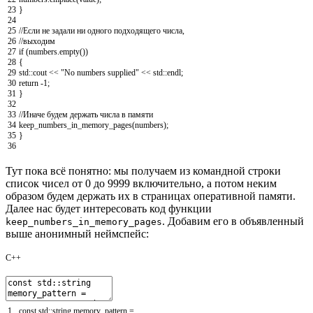
23
}
24
25
//Если не задали ни одного подходящего числа,
26
//выходим
27
if
(
numbers
.
empty
(
)
)
28
{
29
std
::
cout
<<
"No numbers supplied"
<<
std
::
endl
;
30
return
-
1
;
31
}
32
33
//Иначе будем держать числа в памяти
34
keep_numbers_in_memory_pages
(
numbers
)
;
35
}
36
Тут пока всё понятно: мы получаем из командной строки
список чисел от 0 до 9999 включительно, а потом неким
образом будем держать их в страницах оперативной памяти.
Далее нас будет интересовать код функции
. Добавим его в объявленный
keep_numbers_in_memory_pages
выше анонимный неймспейс:
C++
1
const
std
::
string
memory_pattern
=