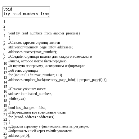
1
2
3
void
try_read_numbers_from_another_process
(
)
4
{
5
//Список адресов страниц памяти
6
std
::
vector
<
memory_page_info
>
addresses
;
7
addresses
.
reserve
(
max_number
)
;
8
//Создаём страницы памяти для каждого возможного
9
//числа, которое могло быть передано
10
//в первую программу, и сохраняем информацию
11
//об этих страницах
12
for
(
int
i
=
0
;
i
!=
max_number
;
++
i
)
13
addresses
.
emplace_back
(
memory_page_info
{
i
,
prepare_page
(
i
)
}
)
;
14
15
//Список утёкших чисел
16
std
::
set
<
int
>
leaked_numbers
;
17
while
(
true
)
18
{
19
bool
has_changes
=
false
;
20
//Перечисляем все возможные числа
21
for
(
auto
&
address
:
addresses
)
22
{
23
//Держим страницу в физической памяти, регулярно
24
//обращаясь к ней через volatile указатель
25
address
.
ptr
[
0
]
;
26