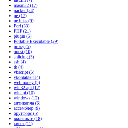
last.fm
(7)
masm32
(17)
packer
(24)
pe
(17)
pe bliss
(9)
Perl
(33)
PHP
(21)
plugin
(5)
Portable Executable
(29)
proxy
(5)
quest
(10)
splicing
(5)
ssh
(4)
tk
(4)
vbscript
(5)
vkontakte
(14)
webmoney
(5)
win32 api
(12)
winapi
(10)
windows
(12)
антикапча
(6)
ассемблер
(9)
брутфорс
(5)
вконтакте
(18)
квест
(11)