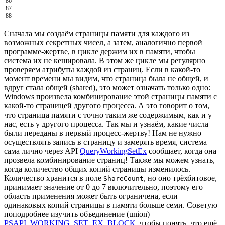
86
87
88
Сначала мы создаём страницы памяти для каждого из
возможных секретных чисел, а затем, аналогично первой
программе-жертве, в цикле держим их в памяти, чтобы
система их не кешировала. В этом же цикле мы регулярно
проверяем атрибуты каждой из страниц. Если в какой-то
момент времени мы видим, что страница была не общей, и
вдруг стала общей (shared), это может означать только одно:
Windows произвела комбинирование этой страницы памяти с
какой-то страницей другого процесса. А это говорит о том,
что страница памяти с точно таким же содержимым, как и у
нас, есть у другого процесса. Так мы и узнаём, какие числа
были переданы в первый процесс-жертву! Нам не нужно
осуществлять запись в страницу и замерять время, система
сама лично через API
QueryWorkingSetEx
сообщает, когда она
прозвела комбинирование страниц! Также мы можем узнать,
когда количество общих копий страницы изменилось.
Количество хранится в поле
, но оно трёхбитовое,
ShareCount
принимает значение от 0 до 7 включительно, поэтому его
область применения может быть ограничена, если
одинаковых копий страницы в памяти больше семи. Советую
поподробнее изучить объединение (union)
PSAPI_WORKING_SET_EX_BLOCK
, чтобы понять, что ещё