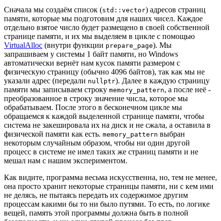
Сначала мы создаём список (
) адресов страниц
std::vector
памяти, которые мы подготовим для наших чисел. Каждое
отдельно взятое число будет размещено в своей собственной
странице памяти, и их мы выделяем в цикле с помощью
VirtualAlloc
(внутри функции
). Мы
prepare_page
запрашиваем у системы 1 байт памяти, но Windows
автоматически вернёт нам кусок памяти размером с
физическую страницу (обычно 4096 байтов), так как мы не
указали адрес (передали
). Далее в каждую страницу
nullptr
памяти мы записываем строку
, а после неё -
memory_pattern
преобразованное в строку значение числа, которое мы
обрабатываем. После этого в бесконечном цикле мы
обращаемся к каждой выделенной странице памяти, чтобы
система не закешировала их на диск и не сжала, а оставила в
физической памяти как есть.
выбран
memory_pattern
некоторым случайным образом, чтобы ни один другой
процесс в системе не имел таких же страниц памяти и не
мешал нам с нашим экспериментом.
Как видите, программа весьма искусственна, но, тем не менее,
она просто хранит некоторые страницы памяти, ни с кем ими
не делясь, не пытаясь передать их содержимое другим
процессам какими бы то ни было путями. То есть, по логике
вещей, память этой программы должна быть в полной