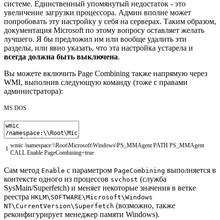
системе. Единственный упомянутый недостаток - это
увеличение загрузки процессора. Админ вполне может
попробовать эту настройку у себя на серверах. Таким образом,
документация Microsoft по этому вопросу оставляет желать
лучшего. Я бы предложил им или вообще удалить эти
разделы, или явно указать, что эта настройка устарела и
всегда должна быть выключена
.
Вы можете включить Page Combining также напрямую через
WMI, выполнив следующую команду (тоже с правами
администратора):
MS DOS
wmic
/
namespace
:
\
\
Root
\
Microsoft
\
Windows
\
PS
_
MMAgent
PATH
PS
_
MMAgent
1
CALL
Enable
PageCombining
=
true
Сам метод
с параметром
выполняется в
Enable
PageCombining
контексте одного из процессов
(служба
svchost
SysMain/Superfetch) и меняет некоторые значения в ветке
реестра
HKLM\SOFTWARE\Microsoft\Windows
(возможно, также
NT\CurrentVersion\Superfetch
реконфигурирует менеджер памяти Windows).