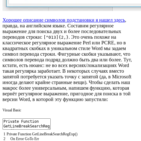
Хорошее описание символов подстановки я нашел здесь
,
правда, на английском языке. Составим регулярное
выражение для поиска двух и более последовательных
переводов строки:
. Это очень похоже на
[^013]{2,}
классическое регулярное выражение Perl или PCRE, но в
квадратных скобках в уникальном стиле Word мы задаем
символ перевода строки. Фигурные скобки указывают, что
символов перевода подряд должно быть два или более. Тут,
кстати, есть нюанс: не во всех версиях/локализациях Word
такая регулярка заработает. В некоторых случаях вместо
запятой потребуется указать точку с запятой (да, в Microsoft
иногда делают крайне странные вещи). Чтобы сделать наш
макрос более универсальным, напишем функцию, которая
вернёт регулярное выражение, пригодное для поиска в той
версии Word, в которой эту функцию запустили:
Visual Basic
1
Private
Function
GetLineBreakSearchRegExp
(
)
2
On
Error
GoTo
Err