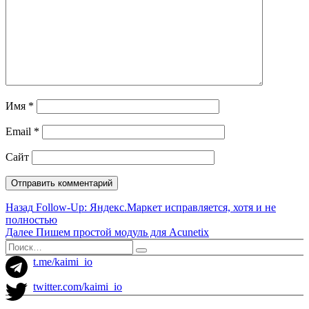
Имя
*
Email
*
Сайт
Навигация
Предыдущая
Назад
Follow-Up: Яндекс.Маркет исправляется, хотя и не
запись:
полностью
по
Следующая
Далее
Пишем простой модуль для Acunetix
записям
запись:
Искать:
Поиск
t.me/kaimi_io
twitter.com/kaimi_io