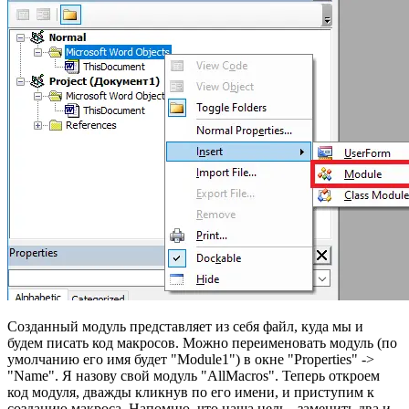
Созданный модуль представляет из себя файл, куда мы и
будем писать код макросов. Можно переименовать модуль (по
умолчанию его имя будет "Module1") в окне "Properties" ->
"Name". Я назову свой модуль "AllMacros". Теперь откроем
код модуля, дважды кликнув по его имени, и приступим к
созданию макроса. Напомню, что наша цель - заменить два и