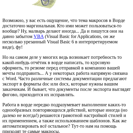
Возможно, у вас есть ощущение, что тема макросов в Ворде
достаточно маргинальная. Кто ими может пользоваться-то
вообще? Ну, малварь делают иногда... Да и пишутся они на
давно забытом
VBA
(Visual Basic for Applications, он же
несколько урезанный Visual Basic 6 в интерпретируемом
виде), фу!
Но на самом деле у многих ведь возникает потребность то
какой-нибудь отчётик в ворде написать, то курсовую
оформить, то резюме перед отправкой в компанию вашей
мечты подправить... А у некоторых работа напрямую связана
с Word. Часто различные системы документации предлагают
экспорт в форматы doc или docx, которые нужны вашим
заказчикам. И бывает, что документы после экспорта выглядят
фигово, приходится их исправлять.
Работа в ворде нередко подразумевает выполнение каких-то
однообразных повторяющихся действий, которые иногда (но
далеко не всегда!) решаются грамотной настройкой стилей и
их применением, а также использованием шаблонов. Как же
автоматизировать всё остальное? Тут-то нам на помощь
приходят те самые макросы.