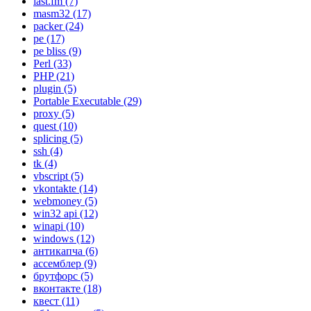
last.fm
(7)
masm32
(17)
packer
(24)
pe
(17)
pe bliss
(9)
Perl
(33)
PHP
(21)
plugin
(5)
Portable Executable
(29)
proxy
(5)
quest
(10)
splicing
(5)
ssh
(4)
tk
(4)
vbscript
(5)
vkontakte
(14)
webmoney
(5)
win32 api
(12)
winapi
(10)
windows
(12)
антикапча
(6)
ассемблер
(9)
брутфорс
(5)
вконтакте
(18)
квест
(11)