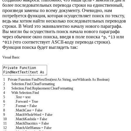
более последовательных перевода строки на единственный,
произведя замены по всему документу. Очевидно, нам
потребуется функция, которая осуществляет поиск по тексту,
ведь мы хотим найти несколько последовательных переводов
строки. В Word это эквивалентно началу нового параграфа.
Вы могли бы осуществить поиск начала нового параграфа
через обычное окно поиска, введя в поле поиска
,
или
^p
^13
(что соответствует ASCII-коду перевода строки).
^013
Функция поиска будет выглядеть так:
Visual Basic
1
Private
Function
FindNextText
(
text
As
String
,
useWildcards
As
Boolean
)
2
Selection
.
Find
.
ClearFormatting
3
Selection
.
Find
.
Replacement
.
ClearFormatting
4
With
Selection
.
Find
5
.
Text
=
text
6
.
Forward
=
True
7
.
Format
=
False
8
.
MatchCase
=
False
9
.
MatchWholeWord
=
False
10
.
MatchKashida
=
False
11
.
MatchDiacritics
=
False
12
.
MatchAlefHamza
=
False