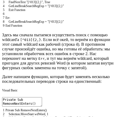
3
FindNextText
"[^013]{2,}"
,
True
4
GetLineBreakSearchRegExp
=
"[^013]{2,}"
5
Exit
Function
6
7
Err
:
8
GetLineBreakSearchRegExp
=
"[^013]{2;}"
9
End
Function
Здесь мы сначала пытаемся осуществить поиск с помощью
wildcard'а
. Если всё окей, то вернём из функции
[^013]{2,}
этот самый wildcard как рабочий (строка 4). В противном
случае произойдёт ошибка, но мы готовы её обработать: мы
установили обработчик всех ошибок в строке 2. Нас
перекинет на метку
, и тут мы вернём wildcard, который
Err
пригоден для других ревизий Word (в котором запятая внутри
фигурных скобок заменена на точку с запятой).
Далее напишем функцию, которая будет заменять несколько
последовательных переводов строки на единственный:
Visual Basic
1
Private
Sub
RemoveNextEnters
(
)
2
Selection
.
MoveStart
wdWord
,
1