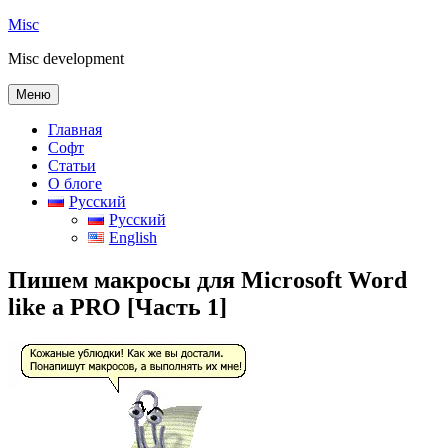
Перейти
Misc
к
Misc development
содержимому
Меню
Главная
Софт
Статьи
О блоге
Русский
Русский
English
Пишем макросы для Microsoft Word
like a PRO [Часть 1]