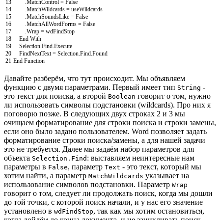
13
.
MatchControl
=
False
14
.
MatchWildcards
=
useWildcards
15
.
MatchSoundsLike
=
False
16
.
MatchAllWordForms
=
False
17
.
Wrap
=
wdFindStop
18
End
With
19
Selection
.
Find
.
Execute
20
FindNextText
=
Selection
.
Find
.
Found
21
End
Function
Давайте разберём, что тут происходит. Мы объявляем
функцию с двумя параметрами. Первый имеет тип
-
String
это текст для поиска, а второй
говорит о том, нужно
Boolean
ли использовать символы подстановки (wildcards). Про них я
поговорю позже. В следующих двух строках 2 и 3 мы
очищаем форматирование для строки поиска и строки замены,
если оно было задано пользователем. Word позволяет задать
форматирование строки поиска/замены, а для нашей задачи
это не требуется. Далее мы задаём набор параметров для
объекта
: выставляем неинтересные нам
Selection.Find
параметры в
, параметр
- это текст, который мы
False
Text
хотим найти, а параметр
указывает на
MatchWildcards
использование символов подстановки. Параметр
Wrap
говорит о том, следует ли продолжать поиск, когда мы дошли
до той точки, с которой поиск начали, и у нас его значение
установлено в
, так как мы хотим остановиться,
wdFindStop
когда дойдём до конца документа, и не зацикливать поиск.