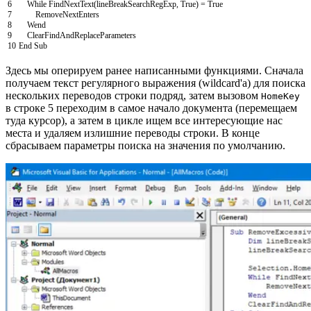
6
While
FindNextText
(
lineBreakSearchRegExp
,
True
)
=
True
7
RemoveNextEnters
8
Wend
9
ClearFindAndReplaceParameters
10
End
Sub
Здесь мы оперируем ранее написанными функциями. Сначала
получаем текст регулярного выражения (wildcard'а) для поиска
нескольких переводов строки подряд, затем вызовом
HomeKey
в строке 5 переходим в самое начало документа (перемещаем
туда курсор), а затем в цикле ищем все интересующие нас
места и удаляем излишние переводы строки. В конце
сбрасываем параметры поиска на значения по умолчанию.