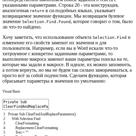
указанными параметрами. Строка 20 - эта конструкция,
аналогичная
в си-подобных языках, указывает
return
возвращаемое значение функции. Мы возвращаем булевое
значение
, которое говорит о том, было
Selection.Find.Found
ли что-то найдено.
Хочу заметить, что использование объекта
и
Selection.Find
изменение его свойств заменит их значения и для
пользователя. Например, если вы в Word искали что-то
хитроумное с конкретно заданными параметрами, то
выполнение макроса заменит ваши параметры поиска на те,
которые мы задали в макросе. В идеале, их можно запомнить,
а потом вернуть, но мы не будем так сильно заморачиваться, а
просто всё за собой подчистим. Сделаем функцию, которая
сбрасывает параметры в значения по умолчанию:
Visual Basic
1
Private
Sub
ClearFindAndReplaceParameters
(
)
2
With
Selection
.
Find
3
.
ClearFormatting
4
.
Replacement
.
ClearFormatting
5
.
Text
=
""