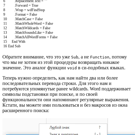
6
.
Replacement
.
Text
=
""
7
.
Forward
=
True
8
.
Wrap
=
wdFindStop
9
.
Format
=
False
10
.
MatchCase
=
False
11
.
MatchWholeWord
=
False
12
.
MatchWildcards
=
False
13
.
MatchSoundsLike
=
False
14
.
MatchAllWordForms
=
False
15
End
With
16
End
Sub
Обратите внимание, что это уже
, а не
, потому
Sub
Function
что мы не хотим из этой процедуры возвращать никакое
значение. Это аналог функции
в си-подобных языках.
void
Теперь нужно определить, как нам найти два или более
последовательных перевода строки. Для этого нам и
потребуются упомянутые ранее wildcards. Word поддерживает
символы подстановки при поиске, и по своей
функциональности они напоминают регулярные выражения.
Кстати, вы можете ими пользоваться и без макросов из окна
расширенного поиска: