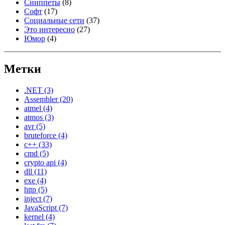
Сниппеты
(8)
Софт
(17)
Социальные сети
(37)
Это интересно
(27)
Юмор
(4)
Метки
.NET
(3)
Assembler
(20)
atmel
(4)
atmos
(3)
avr
(5)
bruteforce
(4)
c++
(33)
cmd
(5)
crypto api
(4)
dll
(11)
exe
(4)
http
(5)
inject
(7)
JavaScript
(7)
kernel
(4)