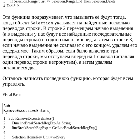
3
If
Selection
.
Range
.
Start
<>
Selection
.
Range
.
End
Then
Selection
.
Delete
4
End
Sub
Эта функция подразумевает, что вызывать её будут тогда,
когда объект
указывает на найденные несколько
Selection
переводов строки. В строке 2 перемещаем начало выделения
(а в выделены у нас будут все найденные последовательные
переводы строки) на один символ вперед, а затем в строке 3,
если начало выделения не совпадает с его концом, удаляем его
содержимое. Таким образом, если было выделено три
перевода строки, мы отступаем вперед на 1 символ (оставляя
один перевод строки нетронутым), а затем удаляем
оставшиеся два.
Осталось написать последнюю функцию, которая будет всем
управлять.
Visual Basic
1
Sub
RemoveExcessiveEnters
(
)
2
Dim
lineBreakSearchRegExp
As
String
3
lineBreakSearchRegExp
=
GetLineBreakSearchRegExp
(
)
4
5
Selection
.
HomeKey
Unit
:
=
wdStory