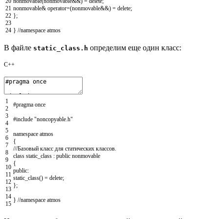
20
nonmovable
(
nonmovable
&&
)
=
delete
;
21
nonmovable
&
operator
=
(
nonmovable
&&
)
=
delete
;
22
}
;
23
24
}
//namespace atmos
В файле
определим еще один класс:
static_class.h
C++
1
#pragma once
2
3
#include "noncopyable.h"
4
5
namespace
atmos
6
{
7
///Базовый класс для статических классов.
8
class
static_class
:
public
nonmovable
9
{
10
public
:
11
static_class
(
)
=
delete
;
12
}
;
13
14
}
//namespace atmos
15