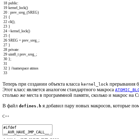
18
public
:
19
kernel_lock
(
)
20
:
prev_sreg_
(
SREG
)
21
{
22
cli
(
)
;
23
}
24
~
kernel_lock
(
)
25
{
26
SREG
=
prev_sreg_
;
27
}
28
private
:
29
uint8_t
prev_sreg_
;
30
}
;
31
32
}
//namespace atmos
33
Теперь при создании объекта класса
прерывания бу
kernel_lock
Этот класс является аналогом стандартного макроса
ATOMIC_BL
столько же места в программной памяти, сколько и макрос на С
В файл
я добавил пару новых макросов, которые пом
defines.h
C++