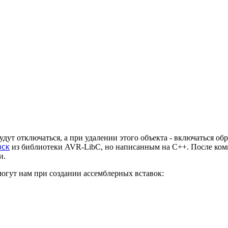
дут отключаться, а при удалении этого объекта - включаться об
из библиотеки AVR-LibC, но написанным на C++. После компи
OCK
и.
огут нам при создании ассемблерных вставок: