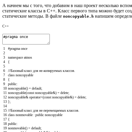
А начнем мы с того, что добавим в наш проект несколько всп
статические классы в C++. Класс первого типа можно будет созда
статические методы. В файле
напишем определе
noncopyable.h
C++
1
#pragma once
2
3
namespace
atmos
4
{
5
6
///Базовый класс для не-копируемых классов.
7
class
noncopyable
8
{
9
public
:
10
noncopyable
(
)
=
default
;
11
noncopyable
(
const
noncopyable
&
)
=
delete
;
12
noncopyable
&
operator
=
(
const
noncopyable
&
)
=
delete
;
13
}
;
14
15
///Базовый класс для не-перемещаемых классов.
16
class
nonmovable
:
public
noncopyable
17
{
18
public
:
19
nonmovable
(
)
=
default
;