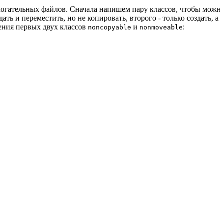
омогательных файлов. Сначала напишем пару классов, чтобы мож
ть и переместить, но не копировать, второго - только создать, а 
ния первых двух классов
и
:
noncopyable
nonmoveable