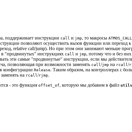
ема, поддерживает инструкции
и
, то макросы
call
jmp
ATMOS_CALL
нструкции позволяют осуществить вызов функции или переход к
еход, relative call/jump). Но при этом они занимают меньше пр
а в "продвинутых" инструкциях
и
, потому что и без ни
call
jmp
ывать эти самые "продвинутые" инструкции, если мы действител
ича, позволяющая при возможности заменять
/
на
/
call
jmp
rcall
r
в конфигурации
. Таким образом, на контроллерах с б
Release
 заменять на
/
.
rcall
rjmp
ится - это функция
, которую мы добавим в файл
offset_of
util