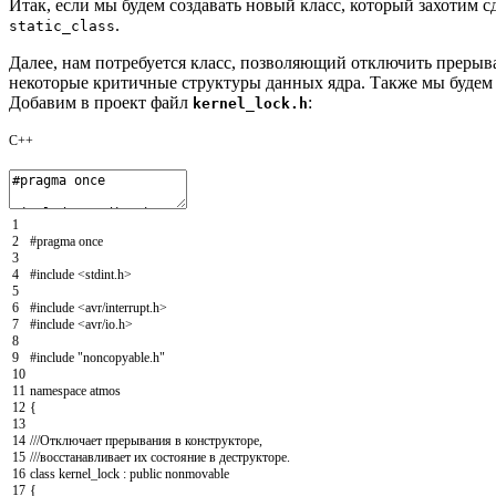
Итак, если мы будем создавать новый класс, который захотим с
.
static_class
Далее, нам потребуется класс, позволяющий отключить прерыва
некоторые критичные структуры данных ядра. Также мы будем 
Добавим в проект файл
:
kernel_lock.h
C++
1
2
#pragma once
3
4
#include <stdint.h>
5
6
#include <avr/interrupt.h>
7
#include <avr/io.h>
8
9
#include "noncopyable.h"
10
11
namespace
atmos
12
{
13
14
///Отключает прерывания в конструкторе,
15
///восстанавливает их состояние в деструкторе.
16
class
kernel_lock
:
public
nonmovable
17
{