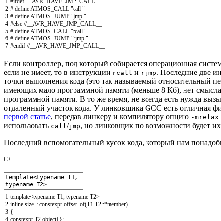
1
#ifdef __AVR_HAVE_JMP_CALL__
2
# define ATMOS_CALL "call "
3
# define ATMOS_JUMP "jmp "
4
#else //__AVR_HAVE_JMP_CALL__
5
# define ATMOS_CALL "rcall "
6
# define ATMOS_JUMP "rjmp "
7
#endif //__AVR_HAVE_JMP_CALL__
Если контроллер, под который собирается операционная сист
если не имеет, то в инструкции
и
. Последние две и
rcall
rjmp
точки выполнения кода (это так называемый относительный пер
имеющих мало программной памяти (меньше 8 Кб), нет смысл
программной памяти. В то же время, не всегда есть нужда выз
отдаленный участок кода. У линковщика GCC есть отличная ф
первой статье
, передав линкеру и компилятору опцию
-mrelax
использовать
/
, но линковщик по возможности будет их
call
jmp
Последний вспомогательный кусок кода, который нам понадоб
C++
1
template
<
typename
T1
,
typename
T2
>
2
inline
size_t
constexpr
offset_of
(
T1
T2
::
*
member
)
3
{
4
constexpr
T2
object
{
}
;