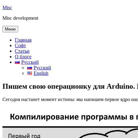
Перейти
Misc
к
Misc development
содержимому
Меню
Главная
Софт
Статьи
О блоге
Русский
Русский
English
Пишем свою операционку для Arduino. 
Сегодня настанет момент истины: мы напишем первое ядро н