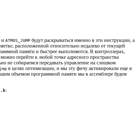
и
будут раскрываться именно в эти инструкции, а
ATMOS_JUMP
 метке, расположенной относительно недалеко от текущей
ограммной памяти и быстрее выполняются. В контроллерах,
х можно перейти к любой точке адресного пространства
ьно не собираемся передавать управление на слишком
в целях оптимизации, и мы эту фичу активировали еще в
jmp
ольшим объемом программной памяти мы в ассемблере будем
:
s.h