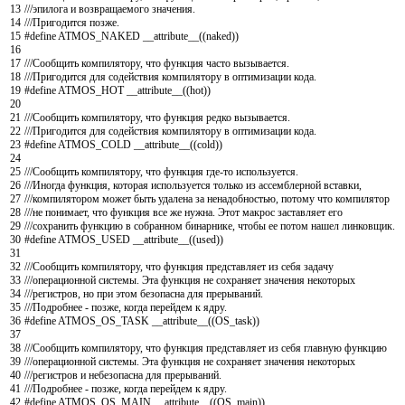
13
///эпилога и возвращаемого значения.
14
///Пригодится позже.
15
#define ATMOS_NAKED __attribute__((naked))
16
17
///Сообщить компилятору, что функция часто вызывается.
18
///Пригодится для содействия компилятору в оптимизации кода.
19
#define ATMOS_HOT __attribute__((hot))
20
21
///Сообщить компилятору, что функция редко вызывается.
22
///Пригодится для содействия компилятору в оптимизации кода.
23
#define ATMOS_COLD __attribute__((cold))
24
25
///Сообщить компилятору, что функция где-то используется.
26
///Иногда функция, которая используется только из ассемблерной вставки,
27
///компилятором может быть удалена за ненадобностью, потому что компилятор
28
///не понимает, что функция все же нужна. Этот макрос заставляет его
29
///сохранить функцию в собранном бинарнике, чтобы ее потом нашел линковщик.
30
#define ATMOS_USED __attribute__((used))
31
32
///Сообщить компилятору, что функция представляет из себя задачу
33
///операционной системы. Эта функция не сохраняет значения некоторых
34
///регистров, но при этом безопасна для прерываний.
35
///Подробнее - позже, когда перейдем к ядру.
36
#define ATMOS_OS_TASK __attribute__((OS_task))
37
38
///Сообщить компилятору, что функция представляет из себя главную функцию
39
///операционной системы. Эта функция не сохраняет значения некоторых
40
///регистров и небезопасна для прерываний.
41
///Подробнее - позже, когда перейдем к ядру.
42
#define ATMOS_OS_MAIN __attribute__((OS_main))