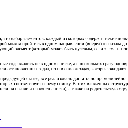
и, это набор элементов, каждый из которых содержит некие поль
рой можем пройтись в одном направлении (вперед) от начала до ко
едующий элемент (который может быть нулевым, если элемент по
ные содержались не в одном списке, а в нескольких сразу однов
ли остановленных задач, но и в список задач, которые ожидают
 предыдущей статье, все реализовано достаточно прямолинейно: 
 которых соответствует своему списку. В этих вложенных струк
тели на начало и на конец списка), а также на родительскую стру