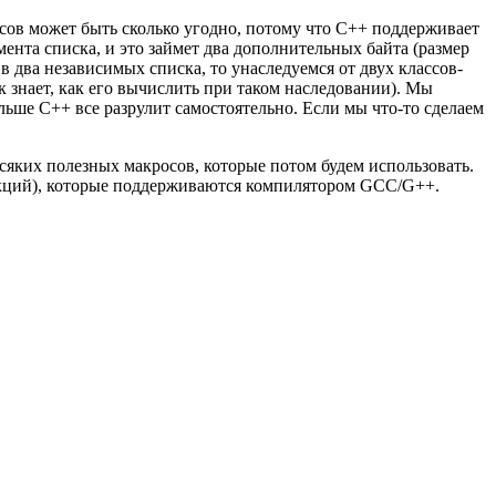
ассов может быть сколько угодно, потому что C++ поддерживает
мента списка, и это займет два дополнительных байта (размер
 два независимых списка, то унаследуемся от двух классов-
к знает, как его вычислить при таком наследовании). Мы
альше C++ все разрулит самостоятельно. Если мы что-то сделаем
всяких полезных макросов, которые потом будем использовать.
функций), которые поддерживаются компилятором GCC/G++.