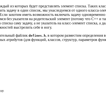
каждый из которых будет представлять элемент списка. Таких кл
тить задачу в один список, мы унаследуемся от одного класса-эле
Если захотим иметь возможность включать задачу одновременно в
ся без указателя на родительский элемент (потому что C++ и та
писка саму задачу, а не указатель на класс-элемент списка, а д
ностей выстрелить себе в ногу.
гательный файлик
, в котором разместим определения 
defines.h
ичных атрибутов (для функций, классов, структур, параметров 
оду.