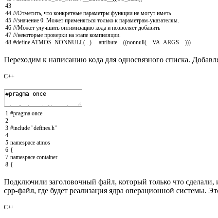
43
44
///Отметить, что конкретные параметры функции не могут иметь
45
///значение 0. Может применяться только к параметрам-указателям.
46
///Может улучшить оптимизацию кода и позволяет добавить
47
///некоторые проверки на этапе компиляции.
48
#define ATMOS_NONNULL(...) __attribute__((nonnull(__VA_ARGS__)))
Переходим к написанию кода для односвязного списка. Добавл
C++
1
#pragma once
2
3
#include "defines.h"
4
5
namespace
atmos
6
{
7
namespace
container
8
{
Подключили заголовочный файл, который только что сделали,
cpp-файл, где будет реализация ядра операционной системы. Эт
C++