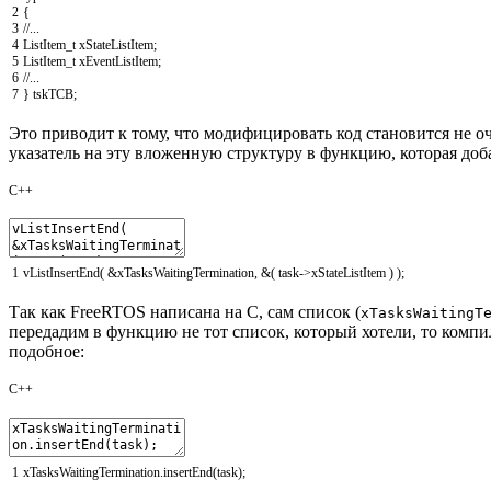
2
{
3
//...
4
ListItem_t
xStateListItem
;
5
ListItem_t
xEventListItem
;
6
//...
7
}
tskTCB
;
Это приводит к тому, что модифицировать код становится не о
указатель на эту вложенную структуру в функцию, которая доб
C++
1
vListInsertEnd
(
&xTasksWaitingTermination
,
&
(
task
->
xStateListItem
)
)
;
Так как FreeRTOS написана на C, сам список (
xTasksWaitingT
передадим в функцию не тот список, который хотели, то компи
подобное:
C++
1
xTasksWaitingTermination
.
insertEnd
(
task
)
;