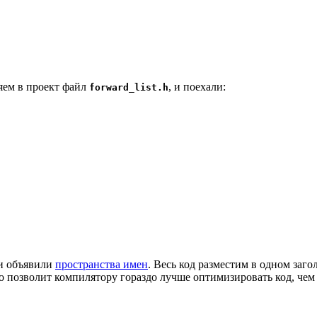
яем в проект файл
, и поехали:
forward_list.h
 и объявили
пространства имен
. Весь код разместим в одном заг
о позволит компилятору гораздо лучше оптимизировать код, чем е