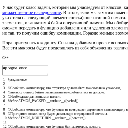
У нас будет класс задачи, который мы унаследуем от классов, 
множественное наследование
. В итоге, если мы захотим помес
указателя на следующий элемент списка) оперативной памяти. 
элементов, и заплатим 4 байта оперативной памяти. Мы обойдем
сможем передать в функцию добавления или удаления элемента с
не так, то получим ошибку компиляции. Гораздо меньше возмож
Пора приступать к кодингу. Сначала добавим в проект вспомо
Все эти макросы будут представлять из себя объявления разл
C++
1
#pragma once
2
3
///Сообщить компилятору, что структура должна быть максимально упакована,
4
///никаких лишних байтов на выравнивание добавляться не должно.
5
///Необходимо для экономии памяти.
6
#define ATMOS_PACKED __attribute__((packed))
7
8
///Сообщить компилятору, что функция не возвращает управление вызывающему к
9
///Пригодится позже, когда будем делать ядро операционной системы.
10
#define ATMOS_NORETURN __attribute__((noreturn))
11
12
///Сообщить компилятору, что функция без параметров, пролога,