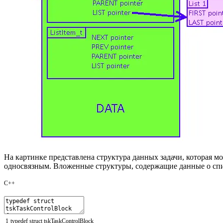
На картинке представлена структура данных задачи, которая м
односвязным. Вложенные структуры, содержащие данные о спи
C++
1
typedef
struct
tskTaskControlBlock