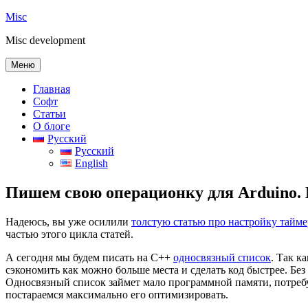
Перейти
Misc
к
Misc development
содержимому
Меню
Главная
Софт
Статьи
О блоге
Русский
Русский
English
Пишем свою операционку для Arduino.
Надеюсь, вы уже осилили
толстую статью про настройку тайме
частью этого цикла статей.
А сегодня мы будем писать на C++
односвязный список
. Так к
сэкономить как можно больше места и сделать код быстрее. Бе
Односвязный список займет мало программной памяти, потребу
постараемся максимально его оптимизировать.