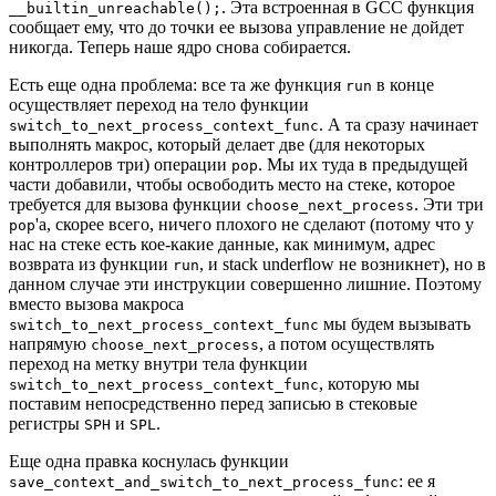
. Эта встроенная в GCC функция
__builtin_unreachable();
сообщает ему, что до точки ее вызова управление не дойдет
никогда. Теперь наше ядро снова собирается.
Есть еще одна проблема: все та же функция
в конце
run
осуществляет переход на тело функции
. А та сразу начинает
switch_to_next_process_context_func
выполнять макрос, который делает две (для некоторых
контроллеров три) операции
. Мы их туда в предыдущей
pop
части добавили, чтобы освободить место на стеке, которое
требуется для вызова функции
. Эти три
choose_next_process
'а, скорее всего, ничего плохого не сделают (потому что у
pop
нас на стеке есть кое-какие данные, как минимум, адрес
возврата из функции
, и stack underflow не возникнет), но в
run
данном случае эти инструкции совершенно лишние. Поэтому
вместо вызова макроса
мы будем вызывать
switch_to_next_process_context_func
напрямую
, а потом осуществлять
choose_next_process
переход на метку внутри тела функции
, которую мы
switch_to_next_process_context_func
поставим непосредственно перед записью в стековые
регистры
и
.
SPH
SPL
Еще одна правка коснулась функции
: ее я
save_context_and_switch_to_next_process_func