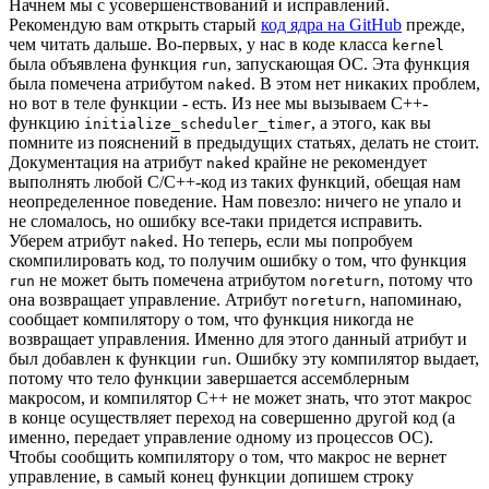
Начнем мы с усовершенствований и исправлений.
Рекомендую вам открыть старый
код ядра на GitHub
прежде,
чем читать дальше. Во-первых, у нас в коде класса
kernel
была объявлена функция
, запускающая ОС. Эта функция
run
была помечена атрибутом
. В этом нет никаких проблем,
naked
но вот в теле функции - есть. Из нее мы вызываем C++-
функцию
, а этого, как вы
initialize_scheduler_timer
помните из пояснений в предыдущих статьях, делать не стоит.
Документация на атрибут
крайне не рекомендует
naked
выполнять любой C/C++-код из таких функций, обещая нам
неопределенное поведение. Нам повезло: ничего не упало и
не сломалось, но ошибку все-таки придется исправить.
Уберем атрибут
. Но теперь, если мы попробуем
naked
скомпилировать код, то получим ошибку о том, что функция
не может быть помечена атрибутом
, потому что
run
noreturn
она возвращает управление. Атрибут
, напоминаю,
noreturn
сообщает компилятору о том, что функция никогда не
возвращает управления. Именно для этого данный атрибут и
был добавлен к функции
. Ошибку эту компилятор выдает,
run
потому что тело функции завершается ассемблерным
макросом, и компилятор C++ не может знать, что этот макрос
в конце осуществляет переход на совершенно другой код (а
именно, передает управление одному из процессов ОС).
Чтобы сообщить компилятору о том, что макрос не вернет
управление, в самый конец функции допишем строку