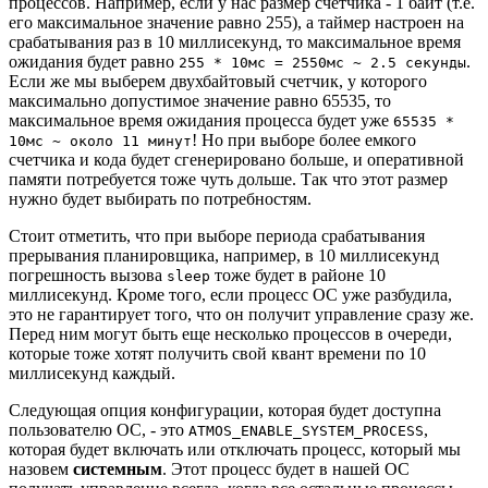
процессов. Например, если у нас размер счетчика - 1 байт (т.е.
его максимальное значение равно 255), а таймер настроен на
срабатывания раз в 10 миллисекунд, то максимальное время
ожидания будет равно
.
255 * 10мс = 2550мс ~ 2.5 секунды
Если же мы выберем двухбайтовый счетчик, у которого
максимально допустимое значение равно 65535, то
максимальное время ожидания процесса будет уже
65535 *
! Но при выборе более емкого
10мс ~ около 11 минут
счетчика и кода будет сгенерировано больше, и оперативной
памяти потребуется тоже чуть дольше. Так что этот размер
нужно будет выбирать по потребностям.
Стоит отметить, что при выборе периода срабатывания
прерывания планировщика, например, в 10 миллисекунд
погрешность вызова
тоже будет в районе 10
sleep
миллисекунд. Кроме того, если процесс ОС уже разбудила,
это не гарантирует того, что он получит управление сразу же.
Перед ним могут быть еще несколько процессов в очереди,
которые тоже хотят получить свой квант времени по 10
миллисекунд каждый.
Следующая опция конфигурации, которая будет доступна
пользователю ОС, - это
,
ATMOS_ENABLE_SYSTEM_PROCESS
которая будет включать или отключать процесс, который мы
назовем
системным
. Этот процесс будет в нашей ОС