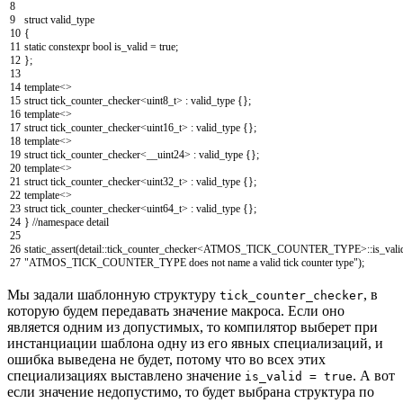
8
9
struct
valid_type
10
{
11
static
constexpr
bool
is_valid
=
true
;
12
}
;
13
14
template
<>
15
struct
tick_counter_checker
<
uint8_t
>
:
valid_type
{
}
;
16
template
<>
17
struct
tick_counter_checker
<
uint16_t
>
:
valid_type
{
}
;
18
template
<>
19
struct
tick_counter_checker
<
__uint24
>
:
valid_type
{
}
;
20
template
<>
21
struct
tick_counter_checker
<
uint32_t
>
:
valid_type
{
}
;
22
template
<>
23
struct
tick_counter_checker
<
uint64_t
>
:
valid_type
{
}
;
24
}
//namespace detail
25
26
static_assert
(
detail
::
tick_counter_checker
<
ATMOS_TICK_COUNTER_TYPE
>
::
is_vali
27
"ATMOS_TICK_COUNTER_TYPE does not name a valid tick counter type"
)
;
Мы задали шаблонную структуру
, в
tick_counter_checker
которую будем передавать значение макроса. Если оно
является одним из допустимых, то компилятор выберет при
инстанциации шаблона одну из его явных специализаций, и
ошибка выведена не будет, потому что во всех этих
специализациях выставлено значение
. А вот
is_valid = true
если значение недопустимо, то будет выбрана структура по