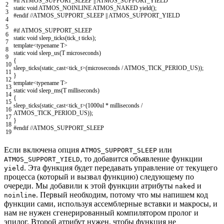
#if ATMOS_SUPPORT_SLEEP || ATMOS_SUPPORT_YIELD
2
static
void
ATMOS_NOINLINE
ATMOS_NAKED
yield
(
)
;
3
#endif //ATMOS_SUPPORT_SLEEP || ATMOS_SUPPORT_YIELD
4
5
#if ATMOS_SUPPORT_SLEEP
6
static
void
sleep_ticks
(
tick_t
ticks
)
;
7
template
<
typename
T
>
8
static
void
sleep_us
(
T
microseconds
)
9
{
10
sleep_ticks
(
static_cast
<
tick_t
>
(
microseconds
/
ATMOS_TICK_PERIOD_US
)
)
;
11
}
12
template
<
typename
T
>
13
static
void
sleep_ms
(
T
milliseconds
)
14
{
15
sleep_ticks
(
static_cast
<
tick_t
>
(
1000ul
*
milliseconds
/
16
ATMOS_TICK_PERIOD_US
)
)
;
17
}
18
#endif //ATMOS_SUPPORT_SLEEP
19
Если включена опция
или
ATMOS_SUPPORT_SLEEP
, то добавится объявление функции
ATMOS_SUPPORT_YIELD
. Эта функция будет передавать управление от текущего
yield
процесса (который и вызвал функцию) следующему по
очереди. Мы добавили к этой функции атрибуты
и
naked
. Первый необходим, потому что мы напишем код
noinline
функции сами, используя ассемблерные вставки и макросы, и
нам не нужен сгенерированный компилятором пролог и
эпилог. Второй атрибут нужен, чтобы функция не