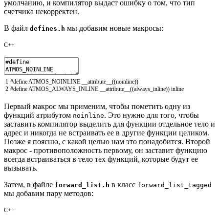
умолчанию, и компилятор выдаст ошибку о том, что тип
счетчика некорректен.
В файл
мы добавим новые макросы:
defines.h
C++
1
#define ATMOS_NOINLINE __attribute__((noinline))
2
#define ATMOS_ALWAYS_INLINE __attribute__((always_inline)) inline
Первый макрос мы применим, чтобы пометить одну из
функций атрибутом
. Это нужно для того, чтобы
noinline
заставить компилятор выделить для функции отдельное тело и
адрес и никогда не встраивать ее в другие функции целиком.
Позже я поясню, с какой целью нам это понадобится. Второй
макрос - противоположность первому, он заставит функцию
всегда встраиваться в тело тех функций, которые будут ее
вызывать.
Затем, в файле
в класс
forward_list.h
forward_list_tagged
мы добавим пару методов:
C++