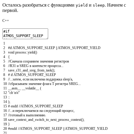
Осталось разобраться с функциями
и
. Начнем с
yield
sleep
первой.
C++
1
2
#if ATMOS_SUPPORT_SLEEP || ATMOS_SUPPORT_YIELD
3
void
process
::
yield
(
)
4
{
5
//Сначала сохраняем значения регистров
6
//R31 и SREG в контексте процесса...
7
save_r31_and_sreg_from_task
(
)
;
8
# if ATMOS_SUPPORT_SLEEP
9
//...затем, если включена поддержка sleep'а,
10
//сбрасываем значение флага T регистра SREG...
11
__asm__
__volatile__
(
12
"clt \n\t"
13
::
14
)
;
15
# endif //ATMOS_SUPPORT_SLEEP
16
//...и переключаемся на следующий процесс,
17
//готовый к выполнению.
18
save_context_and_switch_to_next_process_context
(
)
;
19
}
20
#endif //ATMOS_SUPPORT_SLEEP || ATMOS_SUPPORT_YIELD
21