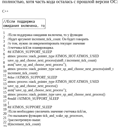
полностью, хотя часть кода осталась с прошлой версии ОС:
C++
1
//Если поддержка ожидания включена, то у функции
2
//будет аргумент increment_tick_count. Он будет говорить
3
//о том, нужно ли инкрементировать текущее значение
4
//счетчика tick'ов планировщика.
5
#if ATMOS_SUPPORT_SLEEP
6
atmos
::
process
::
stack_pointer_type
ATMOS_HOT
ATMOS_USED
7
save_sp_and_choose_next_process
(
uint8_t
increment_tick_count
)
8
asm
(
"save_sp_and_choose_next_process"
)
;
9
atmos
::
process
::
stack_pointer_type
save_sp_and_choose_next_process
(
uint8_t
10
increment_tick_count
)
11
#else //ATMOS_SUPPORT_SLEEP
12
atmos
::
process
::
stack_pointer_type
ATMOS_HOT
ATMOS_USED
13
save_sp_and_choose_next_process
(
)
14
asm
(
"save_sp_and_choose_next_process"
)
;
15
atmos
::
process
::
stack_pointer_type
save_sp_and_choose_next_process
(
)
16
#endif //ATMOS_SUPPORT_SLEEP
17
{
18
#if ATMOS_SUPPORT_SLEEP
19
//Если необходимо увеличить значение счетчика tick'ов,
20
//то вызываем функцию tick_and_wake_up_processes,
21
//рассмотренную выше.
22
if
(
increment_tick_count
)
23