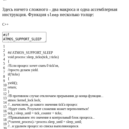
Здесь ничего сложного - два макроса и одна ассемблерная
инструкция. Функция
несколько толще:
sleep
C++
1
2
#if ATMOS_SUPPORT_SLEEP
3
void
process
::
sleep_ticks
(
tick_t
ticks
)
4
{
5
//Если процесс хочет спать 0 tick'ов,
6
//просто делаем yield.
7
if
(
!
ticks
)
8
{
9
yield
(
)
;
10
return
;
11
}
12
//В противном случае отключаем прерывания до конца функции...
13
atmos
::
kernel_lock
lock
;
14
//...вычисляем, до какого значения tick'а процесс
15
//будет спать. Результат сложения может переполниться!
16
tick_t
sleep_until
=
tick_counter
+
ticks
;
17
//Прикапываем это значение в контрольный блок процесса...
18
(
*
current_process
)
->
process
.
sleep_until
=
sleep_until
;
19
//...и удаляем процесс из списка выполняющихся.
20