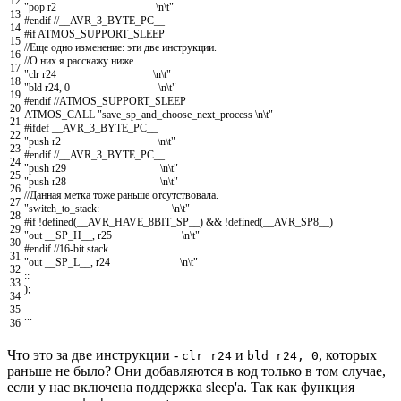
12
"pop r2 \n\t"
13
#endif //__AVR_3_BYTE_PC__
14
#if ATMOS_SUPPORT_SLEEP
15
//Еще одно изменение: эти две инструкции.
16
//О них я расскажу ниже.
17
"clr r24 \n\t"
18
"bld r24, 0 \n\t"
19
#endif //ATMOS_SUPPORT_SLEEP
20
ATMOS
_
CALL
"save_sp_and_choose_next_process \n\t"
21
#ifdef __AVR_3_BYTE_PC__
22
"push r2 \n\t"
23
#endif //__AVR_3_BYTE_PC__
24
"push r29 \n\t"
25
"push r28 \n\t"
26
//Данная метка тоже раньше отсутствовала.
27
"switch_to_stack: \n\t"
28
#if !defined(__AVR_HAVE_8BIT_SP__) && !defined(__AVR_SP8__)
29
"out __SP_H__, r25 \n\t"
30
#endif //16-bit stack
31
"out __SP_L__, r24 \n\t"
32
::
33
)
;
34
35
.
.
.
36
Что это за две инструкции -
и
, которых
clr r24
bld r24, 0
раньше не было? Они добавляются в код только в том случае,
если у нас включена поддержка sleep'а. Так как функция