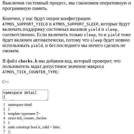
Выключив системный процесс, мы сэкономим оперативную и
программную память.
Конечно, у нас будут опции конфигурации
и
, которые будут
ATMOS_SUPPORT_YIELD
ATMOS_SUPPORT_SLEEP
включать поддержку системных вызовов
и
,
yield
sleep
соответственно. Если включить только
, то и
тоже
sleep
yield
будет включен автоматически, потому что
будет неявно
sleep
использовать
, и без последнего мы ничего сделать не
yield
сможем.
В файл
мы добавим код, который проверит, что
checks.h
пользователь задал допустимое значение макроса
:
ATMOS_TICK_COUNTER_TYPE
C++
1
namespace
detail
2
{
3
template
<
typename
T
>
4
struct
tick_counter_checker
5
{
6
static
constexpr
bool
is_valid
=
false
;
7
}
;