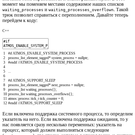
момент мы поменяем местами содержимое наших списков
и
. Такой
waiting_processes
waiting_processes_overflown
трюк позволит справиться с переполнением. Давайте теперь
перейдем к коду:
C++
1
#if ATMOS_ENABLE_SYSTEM_PROCESS
2
process_list_element_tagged
*
system_process
=
nullptr
;
3
#endif //ATMOS_ENABLE_SYSTEM_PROCESS
4
5
.
.
.
6
7
#if ATMOS_SUPPORT_SLEEP
8
process_list_element_tagged
*
next_process
=
nullptr
;
9
process_list
waiting_processes
{
}
;
10
process_list
waiting_processes_overflown
{
}
;
11
atmos
::
process
::
tick_t
tick_counter
=
0
;
12
#endif //ATMOS_SUPPORT_SLEEP
Если включена поддержка системного процесса, то определим
указатель на него. Если включена поддержка ожидания, то у
нас появляется сразу несколько переменных: указатель на
процесс, который должен выполняться следующим