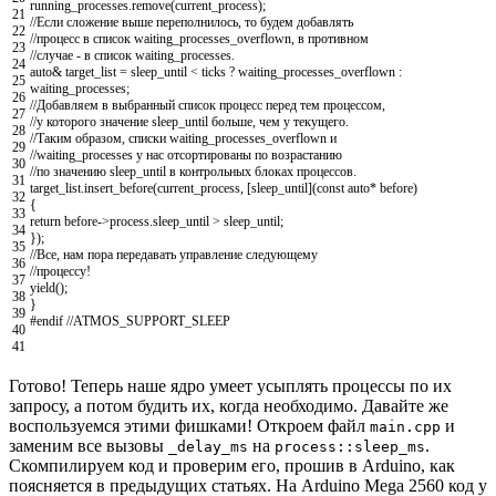
running_processes
.
remove
(
current_process
)
;
21
//Если сложение выше переполнилось, то будем добавлять
22
//процесс в список waiting_processes_overflown, в противном
23
//случае - в список waiting_processes.
24
auto
&
target_list
=
sleep_until
<
ticks
?
waiting_processes_overflown
:
25
waiting_processes
;
26
//Добавляем в выбранный список процесс перед тем процессом,
27
//у которого значение sleep_until больше, чем у текущего.
28
//Таким образом, списки waiting_processes_overflown и
29
//waiting_processes у нас отсортированы по возрастанию
30
//по значению sleep_until в контрольных блоках процессов.
31
target_list
.
insert_before
(
current_process
,
[
sleep_until
]
(
const
auto
*
before
)
32
{
33
return
before
->
process
.
sleep_until
>
sleep_until
;
34
}
)
;
35
//Все, нам пора передавать управление следующему
36
//процессу!
37
yield
(
)
;
38
}
39
#endif //ATMOS_SUPPORT_SLEEP
40
41
Готово! Теперь наше ядро умеет усыплять процессы по их
запросу, а потом будить их, когда необходимо. Давайте же
воспользуемся этими фишками! Откроем файл
и
main.cpp
заменим все вызовы
на
.
_delay_ms
process::sleep_ms
Скомпилируем код и проверим его, прошив в Arduino, как
поясняется в предыдущих статьях. На Arduino Mega 2560 код у