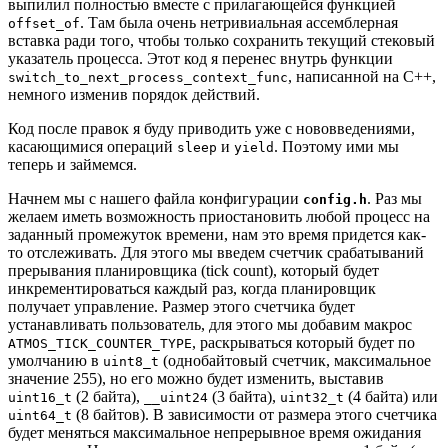
выпилил полностью вместе с прилагающейся функцией
. Там была очень нетривиальная ассемблерная
offset_of
вставка ради того, чтобы только сохранить текущий стековый
указатель процесса. Этот код я перенес внутрь функции
, написанной на C++,
switch_to_next_process_context_func
немного изменив порядок действий.
Код после правок я буду приводить уже с нововведениями,
касающимися операций
и
. Поэтому ими мы
sleep
yield
теперь и займемся.
Начнем мы с нашего файла конфигурации
. Раз мы
config.h
желаем иметь возможность приостановить любой процесс на
заданный промежуток времени, нам это время придется как-
то отслеживать. Для этого мы введем счетчик срабатываний
прерывания планировщика (tick count), который будет
инкрементироваться каждый раз, когда планировщик
получает управление. Размер этого счетчика будет
устанавливать пользователь, для этого мы добавим макрос
, раскрываться который будет по
ATMOS_TICK_COUNTER_TYPE
умолчанию в
(однобайтовый счетчик, максимальное
uint8_t
значение 255), но его можно будет изменить, выставив
(2 байта),
(3 байта),
(4 байта) или
uint16_t
__uint24
uint32_t
(8 байтов). В зависимости от размера этого счетчика
uint64_t
будет меняться максимальное непрерывное время ожидания