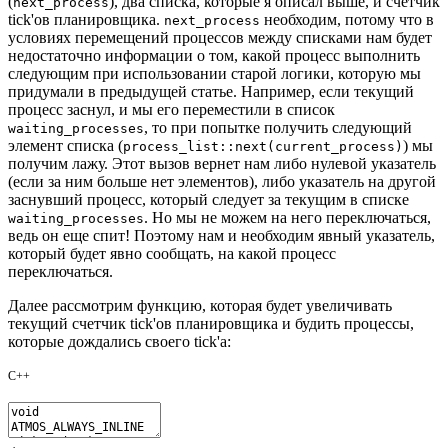
(
), два списка, которые я описал выше, и счетчик
next_process
tick'ов планировщика.
необходим, потому что в
next_process
условиях перемещений процессов между списками нам будет
недостаточно информации о том, какой процесс выполнить
следующим при использовании старой логики, которую мы
придумали в предыдущей статье. Например, если текущий
процесс заснул, и мы его переместили в список
, то при попытке получить следующий
waiting_processes
элемент списка (
) мы
process_list::next(current_process)
получим лажу. Этот вызов вернет нам либо нулевой указатель
(если за ним больше нет элементов), либо указатель на другой
заснувший процесс, который следует за текущим в списке
. Но мы не можем на него переключаться,
waiting_processes
ведь он еще спит! Поэтому нам и необходим явный указатель,
который будет явно сообщать, на какой процесс
переключаться.
Далее рассмотрим функцию, которая будет увеличивать
текущий счетчик tick'ов планировщика и будить процессы,
которые дождались своего tick'а:
C++