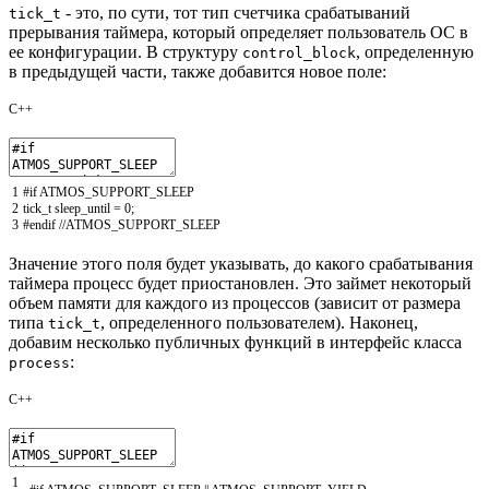
- это, по сути, тот тип счетчика срабатываний
tick_t
прерывания таймера, который определяет пользователь ОС в
ее конфигурации. В структуру
, определенную
control_block
в предыдущей части, также добавится новое поле:
C++
1
#if ATMOS_SUPPORT_SLEEP
2
tick_t
sleep_until
=
0
;
3
#endif //ATMOS_SUPPORT_SLEEP
Значение этого поля будет указывать, до какого срабатывания
таймера процесс будет приостановлен. Это займет некоторый
объем памяти для каждого из процессов (зависит от размера
типа
, определенного пользователем). Наконец,
tick_t
добавим несколько публичных функций в интерфейс класса
:
process
C++
1