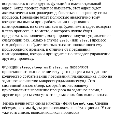
встраивалась в тело других функций и имела отдельный
адрес. Когда процесс будет ее вызывать, этот адрес будет
автоматически контроллером добавляться на вершину стека
процесса. Поведение будет полностью аналогично тому,
которое мы имеем при срабатывании прерывания
планировщика: на стеке мы всегда будем иметь адрес возврата
в тело процесса, в то место, с которого нужно будет
продолжать выполнение, когда процесс получит управление в
следующий раз. Только в случае
(или
) процесс
yield
sleep
сам добровольно будет отказываться от положенного ему
процессорного времени, в отличие от прерывания
планировщика, который принудительно передает управление
другому процессу.
Функции
,
и
позволяют
sleep
sleep_us
sleep_ms
приостановить выполнение текущего процесса на заданное
количество срабатываний прерывания планировщика, либо на
заданное количество микросекунд/миллисекунд. Это
системный вызов
, который по-настоящему
sleep
приостановит выполнение процесса на заданное время, а
другие процессы смогут в это время спокойно выполняться.
Теперь начинается самая мякотка - файл
. Сперва
kernel.cpp
обсудим, как мы будем реализовывать наш функционал. У нас
уже есть список выполняющихся процессов