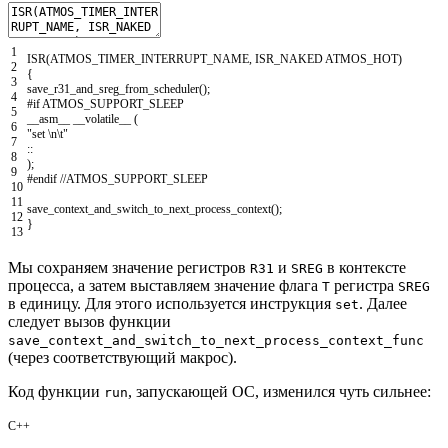
1
ISR
(
ATMOS_TIMER_INTERRUPT_NAME
,
ISR_NAKED
ATMOS_HOT
)
2
{
3
save_r31_and_sreg_from_scheduler
(
)
;
4
#if ATMOS_SUPPORT_SLEEP
5
__asm__
__volatile__
(
6
"set \n\t"
7
::
8
)
;
9
#endif //ATMOS_SUPPORT_SLEEP
10
11
save_context_and_switch_to_next_process_context
(
)
;
12
}
13
Мы сохраняем значение регистров
и
в контексте
R31
SREG
процесса, а затем выставляем значение флага
регистра
T
SREG
в единицу. Для этого используется инструкция
. Далее
set
следует вызов функции
save_context_and_switch_to_next_process_context_func
(через соответствующий макрос).
Код функции
, запускающей ОС, изменился чуть сильнее:
run
C++