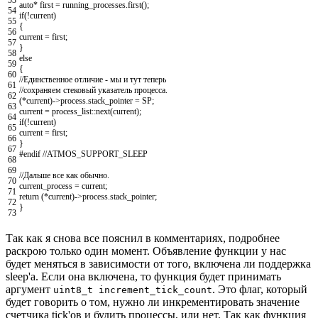
auto
*
first
=
running_processes
.
first
(
)
;
54
if
(
!
current
)
55
{
56
current
=
first
;
57
}
58
else
59
{
60
//Единственное отличие - мы и тут теперь
61
//сохраняем стековый указатель процесса.
62
(
*
current
)
->
process
.
stack_pointer
=
SP
;
63
current
=
process_list
::
next
(
current
)
;
64
if
(
!
current
)
65
current
=
first
;
66
}
67
#endif //ATMOS_SUPPORT_SLEEP
68
69
//Дальше все как обычно.
70
current_process
=
current
;
71
return
(
*
current
)
->
process
.
stack_pointer
;
72
}
73
Так как я снова все пояснил в комментариях, подробнее
раскрою только один момент. Объявление функции у нас
будет меняться в зависимости от того, включена ли поддержка
sleep'а. Если она включена, то функция будет принимать
аргумент
. Это флаг, который
uint8_t increment_tick_count
будет говорить о том, нужно ли инкрементировать значение
счетчика tick'ов и будить процессы, или нет. Так как функция