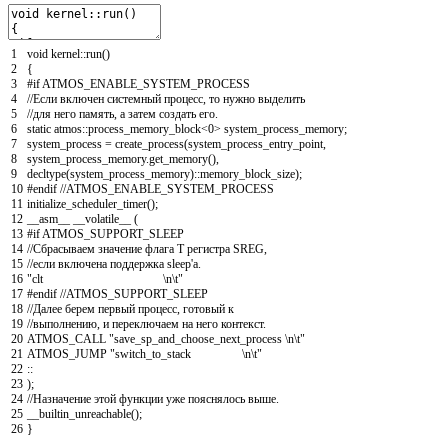
1
void
kernel
::
run
(
)
2
{
3
#if ATMOS_ENABLE_SYSTEM_PROCESS
4
//Если включен системный процесс, то нужно выделить
5
//для него память, а затем создать его.
6
static
atmos
::
process_memory_block
<
0
>
system_process_memory
;
7
system_process
=
create_process
(
system_process_entry_point
,
8
system_process_memory
.
get_memory
(
)
,
9
decltype
(
system_process_memory
)
::
memory_block_size
)
;
10
#endif //ATMOS_ENABLE_SYSTEM_PROCESS
11
initialize_scheduler_timer
(
)
;
12
__asm__
__volatile__
(
13
#if ATMOS_SUPPORT_SLEEP
14
//Сбрасываем значение флага T регистра SREG,
15
//если включена поддержка sleep'а.
16
"clt \n\t"
17
#endif //ATMOS_SUPPORT_SLEEP
18
//Далее берем первый процесс, готовый к
19
//выполнению, и переключаем на него контекст.
20
ATMOS
_
CALL
"save_sp_and_choose_next_process \n\t"
21
ATMOS
_
JUMP
"switch_to_stack \n\t"
22
::
23
)
;
24
//Назначение этой функции уже пояснялось выше.
25
__builtin_unreachable
(
)
;
26
}