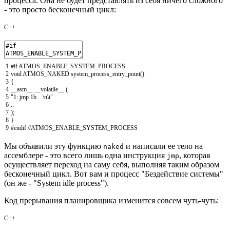
процесса. Она не будет представлять из себя ничего сложного
- это просто бесконечный цикл:
C++
1
#if ATMOS_ENABLE_SYSTEM_PROCESS
2
void
ATMOS_NAKED
system_process_entry_point
(
)
3
{
4
__asm__
__volatile__
(
5
"1: jmp 1b \n\t"
6
::
7
)
;
8
}
9
#endif //ATMOS_ENABLE_SYSTEM_PROCESS
Мы объявили эту функцию
и написали ее тело на
naked
ассемблере - это всего лишь одна инструкция
, которая
jmp
осуществляет переход на саму себя, выполняя таким образом
бесконечный цикл. Вот вам и процесс "Бездействие системы"
(он же - "System idle process").
Код прерывания планировщика изменится совсем чуть-чуть:
C++