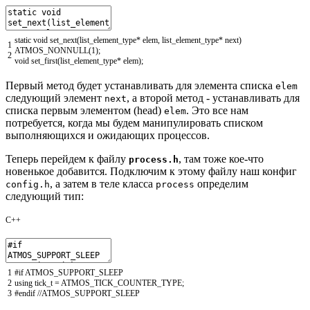
static
void
set_next
(
list_element_type
*
elem
,
list_element_type
*
next
)
1
ATMOS_NONNULL
(
1
)
;
2
void
set_first
(
list_element_type
*
elem
)
;
Первый метод будет устанавливать для элемента списка
elem
следующий элемент
, а второй метод - устанавливать для
next
списка первым элементом (head)
. Это все нам
elem
потребуется, когда мы будем манипулировать списком
выполняющихся и ожидающих процессов.
Теперь перейдем к файлу
, там тоже кое-что
process.h
новенькое добавится. Подключим к этому файлу наш конфиг
, а затем в теле класса
определим
config.h
process
следующий тип:
C++
1
#if ATMOS_SUPPORT_SLEEP
2
using
tick_t
=
ATMOS_TICK_COUNTER_TYPE
;
3
#endif //ATMOS_SUPPORT_SLEEP