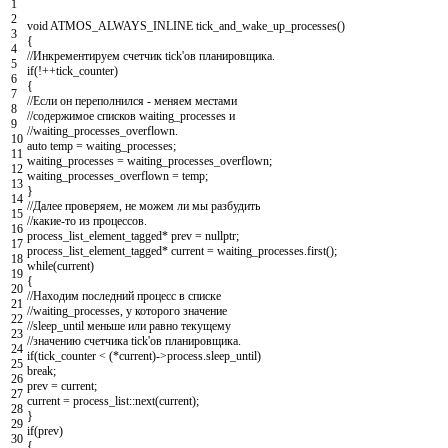
1
2
void
ATMOS_ALWAYS_INLINE
tick_and_wake_up_processes
(
)
3
{
4
//Инкрементируем счетчик tick'ов планировщика.
5
if
(
!
++
tick_counter
)
6
{
7
//Если он переполнился - меняем местами
8
//содержимое списков waiting_processes и
9
//waiting_processes_overflown.
10
auto
temp
=
waiting_processes
;
11
waiting_processes
=
waiting_processes_overflown
;
12
waiting_processes_overflown
=
temp
;
13
}
14
//Далее проверяем, не можем ли мы разбудить
15
//какие-то из процессов.
16
process_list_element_tagged
*
prev
=
nullptr
;
17
process_list_element_tagged
*
current
=
waiting_processes
.
first
(
)
;
18
while
(
current
)
19
{
20
//Находим последний процесс в списке
21
//waiting_processes, у которого значение
22
//sleep_until меньше или равно текущему
23
//значению счетчика tick'ов планировщика.
24
if
(
tick_counter
<
(
*
current
)
->
process
.
sleep_until
)
25
break
;
26
prev
=
current
;
27
current
=
process_list
::
next
(
current
)
;
28
}
29
if
(
prev
)
30
{