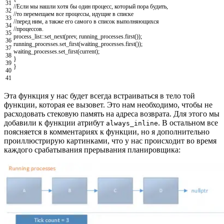
31
//Если мы нашли хотя бы один процесс, который пора будить,
32
//то перемещаем все процессы, идущие в списке
33
//перед ним, а также его самого в список выполняющихся
34
//процессов.
35
process_list
::
set_next
(
prev
,
running_processes
.
first
(
)
)
;
36
running_processes
.
set_first
(
waiting_processes
.
first
(
)
)
;
37
waiting_processes
.
set_first
(
current
)
;
38
}
39
}
40
41
Эта функция у нас будет всегда встраиваться в тело той
функции, которая ее вызовет. Это нам необходимо, чтобы не
расходовать стековую память на адреса возврата. Для этого мы
добавили к функции атрибут
. В остальном все
always_inline
поясняется в комментариях к функции, но я дополнительно
проиллюстрирую картинками, что у нас происходит во время
каждого срабатывания прерывания планировщика: