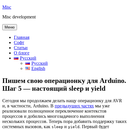
Перейти
Misc
к
Misc development
содержимому
Меню
Главная
Софт
Статьи
О блоге
Русский
Русский
English
Пишем свою операционку для Arduino.
Шаг 5 — настоящий sleep и yield
Сегодня мы продолжаем делать нащу операционку для AVR
и, в частности, Arduino. В
предыдущих частях
мы уже
реализовали полноценное переключение контекстов
процессов и добились многозадачного выполнения
нескольких процессов. Теперь пора добавить поддержку таких
системных вызовов, как
и
. Первый будет
sleep
yield