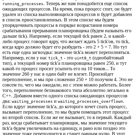
. Теперь же нам понадобится еще список
running_processes
ожидающих процессов. На время, пока процесс спит, он будет
удален из списка выполняющихся процессов и будет добавлен
в список приостановленных. В этом списке мы будем
упорядочивать процессы в порядке возрастания номера
срабатывания прерывания планировщика (будем называть его
дальше tick). Например, если текущий tick равен 2, и какой-
либо процесс говорит ядру, что желает ждать 5 tick'ов, то tick,
когда ядро должно будет его разбудить - это 2 + 5 = 7. Но тут
есть еще одна загвоздка: значение tick'а может переполняться.
Например, если у нас
- это
(однобайтовый
tick_t
uint8_t
тип), а текущий номер tick'а планировщика равен 250, и тут
какой-то процесс просит усыпить его на 10 тиков... То
значение 260 у нас в один байт не влезет. Произойдет
переполнение, и мы при сложении 250 + 10 получим 4. Это не
совсем то, чего мы ожидали, но с этим можно работать. Более
того, переполнение беззнакового типа абсолютно легально в
C++. Добавим вместо одного списка ожидающих процессов
два:
и
.
waiting_processes
waiting_processes_overflown
Если вдруг значение tick'а, до которого хочет спать процесс,
вызывает переполнение, то мы будем помещать этот процесс
во второй список. Если же не вызывает, то в первый. Каждый
раз, когда срабатывает планировщик, мы значение текущего
tick'а будем увеличивать на единицу, и рано или поздно это
значение тоже переполнится и станет равным нулю. В этот