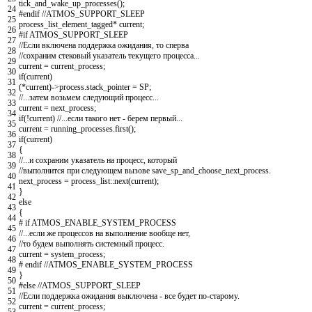
tick_and_wake_up_processes
(
)
;
24
#endif //ATMOS_SUPPORT_SLEEP
25
process_list_element_tagged
*
current
;
26
#if ATMOS_SUPPORT_SLEEP
27
//Если включена поддержка ожидания, то сперва
28
//сохраним стековый указатель текущего процесса...
29
current
=
current_process
;
30
if
(
current
)
31
(
*
current
)
->
process
.
stack_pointer
=
SP
;
32
//...затем возьмем следующий процесс...
33
current
=
next_process
;
34
if
(
!
current
)
//...если такого нет - берем первый...
35
current
=
running_processes
.
first
(
)
;
36
if
(
current
)
37
{
38
//...и сохраним указатель на процесс, который
39
//выполнится при следующем вызове save_sp_and_choose_next_process.
40
next_process
=
process_list
::
next
(
current
)
;
41
}
42
else
43
{
44
# if ATMOS_ENABLE_SYSTEM_PROCESS
45
//...если же процессов на выполнение вообще нет,
46
//то будем выполнять системный процесс.
47
current
=
system_process
;
48
# endif //ATMOS_ENABLE_SYSTEM_PROCESS
49
}
50
#else //ATMOS_SUPPORT_SLEEP
51
//Если поддержка ожидания выключена - все будет по-старому.
52
current
=
current_process
;
53