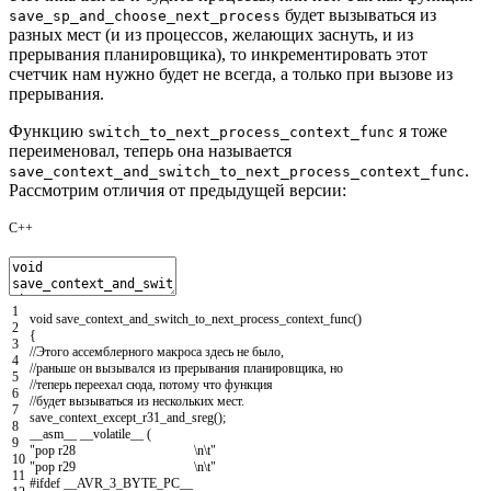
будет вызываться из
save_sp_and_choose_next_process
разных мест (и из процессов, желающих заснуть, и из
прерывания планировщика), то инкрементировать этот
счетчик нам нужно будет не всегда, а только при вызове из
прерывания.
Функцию
я тоже
switch_to_next_process_context_func
переименовал, теперь она называется
.
save_context_and_switch_to_next_process_context_func
Рассмотрим отличия от предыдущей версии:
C++
1
void
save_context_and_switch_to_next_process_context_func
(
)
2
{
3
//Этого ассемблерного макроса здесь не было,
4
//раньше он вызывался из прерывания планировщика, но
5
//теперь переехал сюда, потому что функция
6
//будет вызываться из нескольких мест.
7
save_context_except_r31_and_sreg
(
)
;
8
__asm__
__volatile__
(
9
"pop r28 \n\t"
10
"pop r29 \n\t"
11
#ifdef __AVR_3_BYTE_PC__