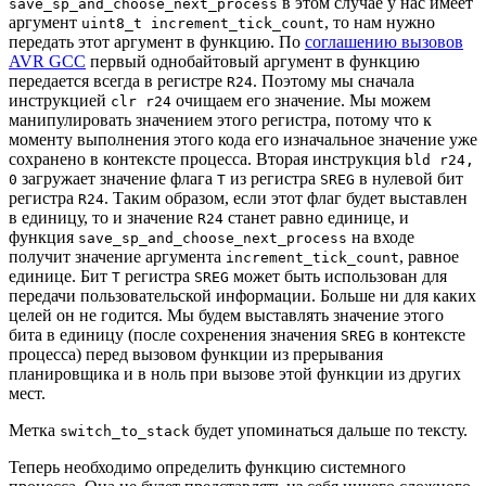
в этом случае у нас имеет
save_sp_and_choose_next_process
аргумент
, то нам нужно
uint8_t increment_tick_count
передать этот аргумент в функцию. По
соглашению вызовов
AVR GCC
первый однобайтовый аргумент в функцию
передается всегда в регистре
. Поэтому мы сначала
R24
инструкцией
очищаем его значение. Мы можем
clr r24
манипулировать значением этого регистра, потому что к
моменту выполнения этого кода его изначальное значение уже
сохранено в контексте процесса. Вторая инструкция
bld r24,
загружает значение флага
из регистра
в нулевой бит
0
T
SREG
регистра
. Таким образом, если этот флаг будет выставлен
R24
в единицу, то и значение
станет равно единице, и
R24
функция
на входе
save_sp_and_choose_next_process
получит значение аргумента
, равное
increment_tick_count
единице. Бит
регистра
может быть использован для
T
SREG
передачи пользовательской информации. Больше ни для каких
целей он не годится. Мы будем выставлять значение этого
бита в единицу (после сохренения значения
в контексте
SREG
процесса) перед вызовом функции из прерывания
планировщика и в ноль при вызове этой функции из других
мест.
Метка
будет упоминаться дальше по тексту.
switch_to_stack
Теперь необходимо определить функцию системного