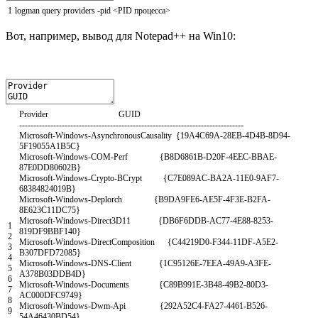
1
logman
query
providers
-
pid
<
PID
процесса
>
Вот, например, вывод для Notepad++ на Win10:
Provider
GUID
--
--
--
--
--
--
--
--
--
--
--
--
--
--
--
--
--
--
--
--
--
--
--
--
--
--
--
--
--
--
--
--
--
--
--
--
--
--
--
-
Microsoft
-
Windows
-
AsynchronousCausality
{
19A4C69A
-
28EB
-
4D4B
-
8D94
-
5F19055A1B5C
}
Microsoft
-
Windows
-
COM
-
Perf
{
B8D6861B
-
D20F
-
4EEC
-
BBAE
-
87E0DD80602B
}
Microsoft
-
Windows
-
Crypto
-
BCrypt
{
C7E089AC
-
BA2A
-
11E0
-
9AF7
-
68384824019B
}
Microsoft
-
Windows
-
Deplorch
{
B9DA9FE6
-
AE5F
-
4F3E
-
B2FA
-
8E623C11DC75
}
Microsoft
-
Windows
-
Direct3D11
{
DB6F6DDB
-
AC77
-
4E88
-
8253
-
1
819DF9BBF140
}
2
Microsoft
-
Windows
-
DirectComposition
{
C44219D0
-
F344
-
11DF
-
A5E2
-
3
B307DFD72085
}
4
Microsoft
-
Windows
-
DNS
-
Client
{
1C95126E
-
7EEA
-
49A9
-
A3FE
-
5
A378B03DDB4D
}
6
Microsoft
-
Windows
-
Documents
{
C89B991E
-
3B48
-
49B2
-
80D3
-
7
AC000DFC9749
}
8
Microsoft
-
Windows
-
Dwm
-
Api
{
292A52C4
-
FA27
-
4461
-
B526
-
9
54A46430BD54
}