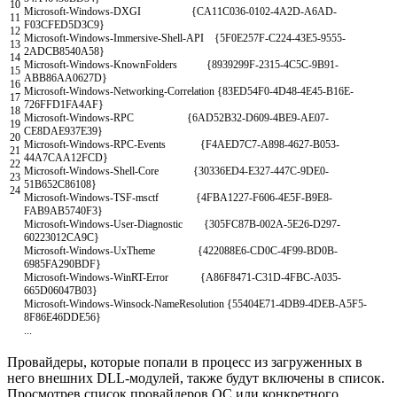
10
Microsoft
-
Windows
-
DXGI
{
CA11C036
-
0102
-
4A2D
-
A6AD
-
11
F03CFED5D3C9
}
12
Microsoft
-
Windows
-
Immersive
-
Shell
-
API
{
5F0E257F
-
C224
-
43E5
-
9555
-
13
2ADCB8540A58
}
14
Microsoft
-
Windows
-
KnownFolders
{
8939299F
-
2315
-
4C5C
-
9B91
-
15
ABB86AA0627D
}
16
Microsoft
-
Windows
-
Networking
-
Correlation
{
83ED54F0
-
4D48
-
4E45
-
B16E
-
17
726FFD1FA4AF
}
18
Microsoft
-
Windows
-
RPC
{
6AD52B32
-
D609
-
4BE9
-
AE07
-
19
CE8DAE937E39
}
20
Microsoft
-
Windows
-
RPC
-
Events
{
F4AED7C7
-
A898
-
4627
-
B053
-
21
44A7CAA12FCD
}
22
Microsoft
-
Windows
-
Shell
-
Core
{
30336ED4
-
E327
-
447C
-
9DE0
-
23
51B652C86108
}
24
Microsoft
-
Windows
-
TSF
-
msctf
{
4FBA1227
-
F606
-
4E5F
-
B9E8
-
FAB9AB5740F3
}
Microsoft
-
Windows
-
User
-
Diagnostic
{
305FC87B
-
002A
-
5E26
-
D297
-
60223012CA9C
}
Microsoft
-
Windows
-
UxTheme
{
422088E6
-
CD0C
-
4F99
-
BD0B
-
6985FA290BDF
}
Microsoft
-
Windows
-
WinRT
-
Error
{
A86F8471
-
C31D
-
4FBC
-
A035
-
665D06047B03
}
Microsoft
-
Windows
-
Winsock
-
NameResolution
{
55404E71
-
4DB9
-
4DEB
-
A5F5
-
8F86E46DDE56
}
.
.
.
Провайдеры, которые попали в процесс из загруженных в
него внешних DLL-модулей, также будут включены в список.
Просмотрев список провайдеров ОС или конкретного