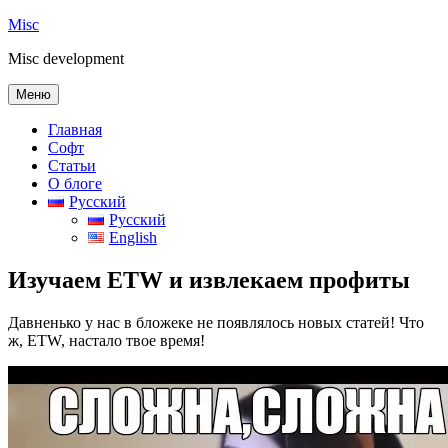
Перейти
Misc
к
Misc development
содержимому
Меню
Главная
Софт
Статьи
О блоге
Русский
Русский
English
Изучаем ETW и извлекаем профиты
Давненько у нас в бложеке не появлялось новых статей! Что
ж, ETW, настало твое время!