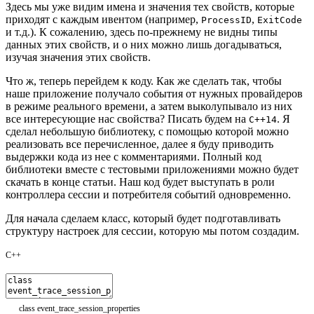
Здесь мы уже видим имена и значения тех свойств, которые
приходят с каждым ивентом (например,
,
ProcessID
ExitCode
и т.д.). К сожалению, здесь по-прежнему не видны типы
данных этих свойств, и о них можно лишь догадываться,
изучая значения этих свойств.
Что ж, теперь перейдем к коду. Как же сделать так, чтобы
наше приложение получало события от нужных провайдеров
в режиме реального времени, а затем выколупывало из них
все интересующие нас свойства? Писать будем на
. Я
C++14
сделал небольшую библиотеку, с помощью которой можно
реализовать все перечисленное, далее я буду приводить
выдержки кода из нее с комментариями. Полный код
библиотеки вместе с тестовыми приложениями можно будет
скачать в конце статьи. Наш код будет выступать в роли
контроллера сессии и потребителя событий одновременно.
Для начала сделаем класс, который будет подготавливать
структуру настроек для сессии, которую мы потом создадим.
C++
class
event_trace_session_properties