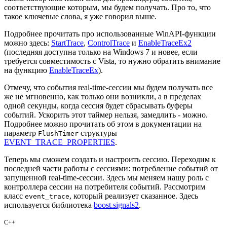
соответствующие которым, мы будем получать. Про то, что
такое ключевые слова, я уже говорил выше.
Подробнее прочитать про использованные WinAPI-функции
можно здесь:
StartTrace
,
ControlTrace
и
EnableTraceEx2
(последняя доступна только на Windows 7 и новее, если
требуется совместимость с Vista, то нужно обратить внимание
на функцию
EnableTraceEx
).
Отмечу, что события real-time-сессии мы будем получать все
же не мгновенно, как только они возникли, а в пределах
одной секунды, когда сессия будет сбрасывать буферы
событий. Ускорить этот таймер нельзя, замедлить - можно.
Подробнее можно прочитать об этом в документации на
параметр
структуры
FlushTimer
EVENT_TRACE_PROPERTIES
.
Теперь мы сможем создать и настроить сессию. Переходим к
последней части работы с сессиями: потребление событий от
запущенной real-time-сессии. Здесь мы меняем нашу роль с
контроллера сессии на потребителя событий. Рассмотрим
класс
, который реализует сказанное. Здесь
event_trace
используется библиотека
boost.signals2
.
C++