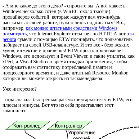
- А мне какое до этого дело? - спросите вы. А вот какое: в
Windows несколько сотен (в Win10 - около тысячи)
провайдеров событий, которые жаждут вам что-нибудь
рассказать о своей работе, нужно лишь подписаться! Вот,
например,
как можно штатными средствами Windows
посмотреть
, что Internet Explorer отсылает по HTTP. А вот
эти
ребята
сумели с помощью ETW поснифать, что пользователь
набирает на своей USB-клавиатуре. И это все - безо всяких
хуков, инжектов и драйверов! ETW просто пронизывает
Windows, его использует и Event Viewer, и такие утилиты, как
xPerf, и Visual Studio во время отладки приложения, чтобы
отображать вам статистику потребляемой памяти и
процессорного времени, и даже штатный Resource Monitor,
который вы можете открыть из таскменеджера!
Уже интересно?
Тогда сначала быстренько рассмотрим архитектуру ETW, его
плюсы и минусы. Вот что из себя представляет этот
компонент: