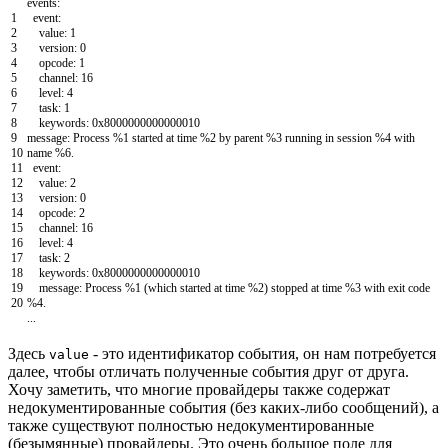
events
:
1
event
:
2
value
:
1
3
version
:
0
4
opcode
:
1
5
channel
:
16
6
level
:
4
7
task
:
1
8
keywords
:
0x8000000000000010
9
message
:
Process
%
1
started
at
time
%
2
by
parent
%
3
running
in
session
%
4
with
10
name
%
6.
11
event
:
12
value
:
2
13
version
:
0
14
opcode
:
2
15
channel
:
16
16
level
:
4
17
task
:
2
18
keywords
:
0x8000000000000010
19
message
:
Process
%
1
(
which
started
at
time
%
2
)
stopped
at
time
%
3
with
exit
code
20
%
4.
.
.
.
Здесь
- это идентификатор события, он нам потребуется
value
далее, чтобы отличать полученные события друг от друга.
Хочу заметить, что многие провайдеры также содержат
недокументированные события (без каких-либо сообщений), а
также существуют полностью недокументированные
(безымянные) провайдеры. Это очень большое поле для