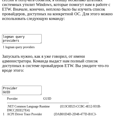
системных утилит Windows, которые помогут нам в работе с
ETW. Вначале, конечно, неплохо было бы изучить список
провайдеров, доступных на конкретной ОС. Для этого можно
использовать следующую команду:
1
logman
query
providers
Запускать нужно, как я уже говорил, от имени
администратора. Команда выдаст нам полный список
доступных в системе провайдеров ETW. Вы увидите что-то
вроде этого:
Provider
GUID
--
--
--
--
--
--
--
--
--
--
--
--
--
--
--
--
--
--
--
--
--
--
--
--
--
--
--
--
--
--
--
--
--
--
--
--
--
--
--
-
.
NET
Common
Language
Runtime
{
E13C0D23
-
CCBC
-
4E12
-
931B
-
D9CC2EEE27E4
}
1
ACPI
Driver
Trace
Provider
{
DAB01D4D
-
2D48
-
477D
-
B1C3
-