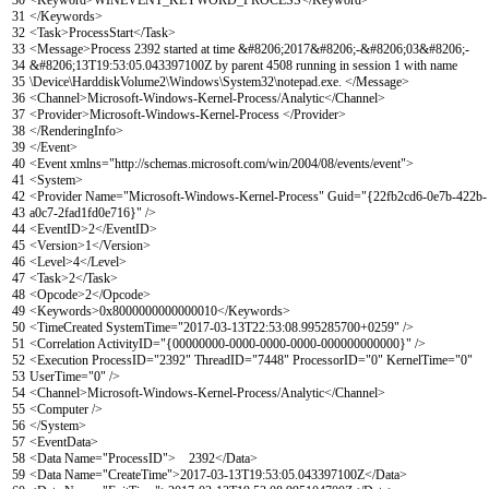
30
<Keyword>
WINEVENT_KEYWORD_PROCESS
</Keyword>
31
</Keywords>
32
<Task>
ProcessStart
</Task>
33
<Message>
Process 2392 started at time &#8206;2017&#8206;-&#8206;03&#8206;-
34
&#8206;13T19:53:05.043397100Z by parent 4508 running in session 1 with name
35
\Device\HarddiskVolume2\Windows\System32\notepad.exe.
</Message>
36
<Channel>
Microsoft-Windows-Kernel-Process/Analytic
</Channel>
37
<Provider>
Microsoft-Windows-Kernel-Process
</Provider>
38
</RenderingInfo>
39
</Event>
40
<Event
xmlns
=
"http://schemas.microsoft.com/win/2004/08/events/event"
>
41
<System>
42
<Provider
Name
=
"Microsoft-Windows-Kernel-Process"
Guid
=
"{22fb2cd6-0e7b-422b-
43
a0c7-2fad1fd0e716}"
/>
44
<EventID>
2
</EventID>
45
<Version>
1
</Version>
46
<Level>
4
</Level>
47
<Task>
2
</Task>
48
<Opcode>
2
</Opcode>
49
<Keywords>
0x8000000000000010
</Keywords>
50
<TimeCreated
SystemTime
=
"2017-03-13T22:53:08.995285700+0259"
/>
51
<Correlation
ActivityID
=
"{00000000-0000-0000-0000-000000000000}"
/>
52
<Execution
ProcessID
=
"2392"
ThreadID
=
"7448"
ProcessorID
=
"0"
KernelTime
=
"0"
53
UserTime
=
"0"
/>
54
<Channel>
Microsoft-Windows-Kernel-Process/Analytic
</Channel>
55
<Computer
/>
56
</System>
57
<EventData>
58
<Data
Name
=
"ProcessID"
>
2392
</Data>
59
<Data
Name
=
"CreateTime"
>
2017-03-13T19:53:05.043397100Z
</Data>