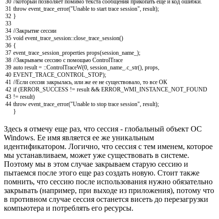
30
//который позволяет помимо текста сообщения прикопать еще и код ошибки.
31
throw
event_trace_error
(
"Unable to start trace session"
,
result
)
;
32
}
33
34
//Закрытие сессии
35
void
event_trace_session
::
close_trace_session
(
)
36
{
37
event_trace_session_properties
props
(
session_name_
)
;
38
//Закрываем сессию с помощью ControlTrace
39
auto
result
=
::
ControlTraceW
(
0
,
session_name_
.
c_str
(
)
,
props
,
40
EVENT_TRACE_CONTROL_STOP
)
;
41
//Если сессия закрылась, или же ее не существовало, то все ОК
42
if
(
ERROR_SUCCESS
!=
result
&&
ERROR_WMI_INSTANCE_NOT_FOUND
43
!=
result
)
44
throw
event_trace_error
(
"Unable to stop trace session"
,
result
)
;
}
Здесь я отмечу еще раз, что сессия - глобальный объект ОС
Windows. Ее имя является ее же уникальным
идентификатором. Логично, что сессия с тем именем, которое
мы устанавливаем, может уже существовать в системе.
Поэтому мы в этом случае закрываем старую сессию и
пытаемся после этого еще раз создать новую. Стоит также
помнить, что сессию после использования нужно обязательно
закрывать (например, при выходе из приложения), потому что
в противном случае сессия останется висеть до перезагрузки
компьютера и потреблять его ресурсы.