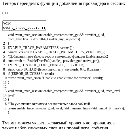
Теперь перейдем к функции добавления провайдера к сессии:
C++
void
event_trace_session
::
enable_trace
(
const
ms_guid
&
provider_guid
,
1
trace_level
level
,
std
::
uint64_t
match_any_keywords
)
2
{
3
ENABLE_TRACE_PARAMETERS
params
{
}
;
4
params
.
Version
=
ENABLE_TRACE_PARAMETERS_VERSION_2
;
5
//Добавляем провайдер к сессии с помощью функции EnableTraceEx2
6
auto
result
=
::
EnableTraceEx2
(
handle_
,
provider_guid
.
native_ptr
(
)
,
7
EVENT_CONTROL_CODE_ENABLE_PROVIDER
,
8
static_cast
<
UCHAR
>
(
level
)
,
match_any_keywords
,
0
,
0
,
&params
)
;
9
if
(
ERROR_SUCCESS
!=
result
)
10
throw
event_trace_error
(
"Unable to enable trace for provider"
,
result
)
;
11
}
12
13
void
event_trace_session
::
enable_trace
(
const
ms_guid
&
provider_guid
,
trace_level
14
level
)
15
{
16
//По умолчанию включаем все ключевые слова событий
17
return
enable_trace
(
provider_guid
,
level
,
(
std
::
numeric_limits
<
std
::
uint64_t
>
::
max
)
(
)
)
;
}
Тут мы можем указать желаемый уровень логирования, а
также набор ключевых слов для провайдера, события,