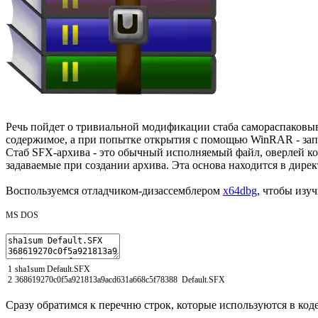
Речь пойдет о тривиальной модификации стаба самораспаков
содержимое, а при попытке открытия с помощью WinRAR - запр
Стаб SFX-архива - это обычный исполняемый файл, оверлей ко
задаваемые при создании архива. Эта основа находится в дире
Воспользуемся отладчиком-дизассемблером
x64dbg
, чтобы изу
MS DOS
1
sha1sum
Default
.
SFX
2
368619270c0f5a921813a9acd631a668c5f78388
Default
.
SFX
Сразу обратимся к перечню строк, которые используются в коде