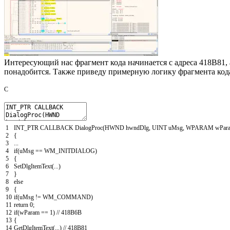
Интересующий нас фрагмент кода начинается с адреса 418B81, 
понадобится. Также приведу примерную логику фрагмента код
C
1
INT_PTR
CALLBACK
DialogProc
(
HWND
hwndDlg
,
UINT
uMsg
,
WPARAM
wPar
2
{
3
.
.
.
4
if
(
uMsg
==
WM_INITDIALOG
)
5
{
6
SetDlgItemText
(
.
.
.
)
7
}
8
else
9
{
10
if
(
uMsg
!=
WM_COMMAND
)
11
return
0
;
12
if
(
wParam
==
1
)
// 418B6B
13
{
14
GetDlgItemText
(
.
.
.
)
// 418B81