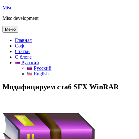
Перейти
Misc
к
Misc development
содержимому
Меню
Главная
Софт
Статьи
О блоге
Русский
Русский
English
Модифицируем стаб SFX WinRAR