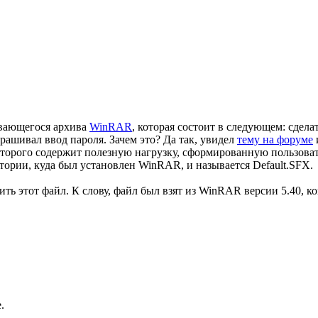
ывающегося архива
WinRAR
, которая состоит в следующем: сдел
ашивал ввод пароля. Зачем это? Да так, увидел
тему на форуме
торого содержит полезную нагрузку, сформированную пользовате
ктории, куда был установлен WinRAR, и называется Default.SFX.
чить этот файл. К слову, файл был взят из WinRAR версии 5.40, к
.