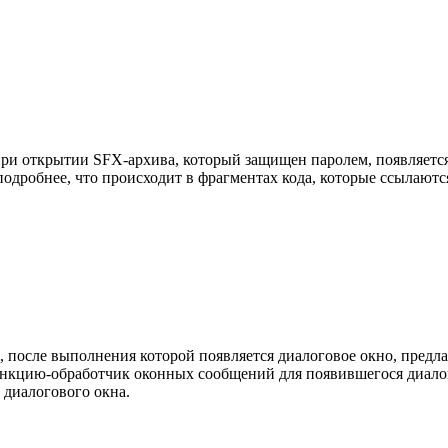
 открытии SFX-архива, который защищен паролем, появляется ок
одробнее, что происходит в фрагментах кода, которые ссылаются
, после выполнения которой появляется диалоговое окно, предл
ункцию-обработчик оконных сообщений для появившегося диалого
 диалогового окна.