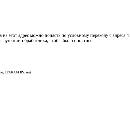
а на этот адрес можно попасть по условному переходу с адреса 
а функции-обработчика, чтобы было понятнее:
am
,
LPARAM
lParam
)