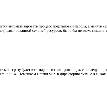
чется автоматизировать процесс подстановки пароля, а менять ка
с модифицированной секцией ресурсов, было бы неплохо поменять
зиться - сразу будет взят пароль из поля для ввода, с последую
ault.SFX. Помещаем Default.SFX в директорию WinRAR и, как о