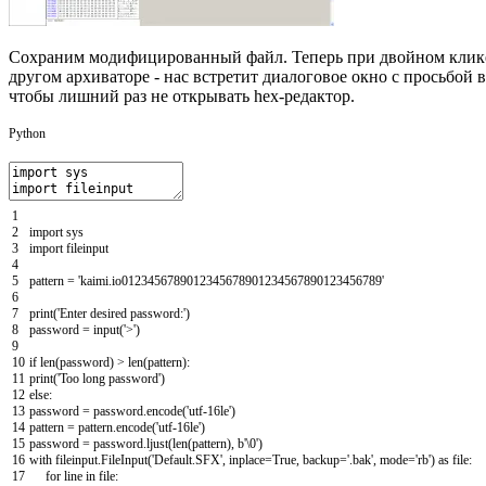
Сохраним модифицированный файл. Теперь при двойном клике п
другом архиваторе - нас встретит диалоговое окно с просьбой в
чтобы лишний раз не открывать hex-редактор.
Python
1
2
import
sys
3
import
fileinput
4
5
pattern
=
'kaimi.io0123456789012345678901234567890123456789'
6
7
print
(
'Enter desired password:'
)
8
password
=
input
(
'>'
)
9
10
if
len
(
password
)
>
len
(
pattern
)
:
11
print
(
'Too long password'
)
12
else
:
13
password
=
password
.
encode
(
'utf-16le'
)
14
pattern
=
pattern
.
encode
(
'utf-16le'
)
15
password
=
password
.
ljust
(
len
(
pattern
)
,
b
'\0'
)
16
with
fileinput
.
FileInput
(
'Default.SFX'
,
inplace
=
True
,
backup
=
'.bak'
,
mode
=
'rb'
)
as
file
:
17
for
line
in
file
: