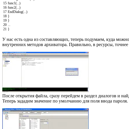
15
func1
(
.
.
.
)
16
func2
(
.
.
.
)
17
EndDialog
(
.
.
.
)
18
}
19
}
20
.
.
.
21
}
У нас есть одна из составляющих, теперь подумаем, куда можно
внутренних методов архиватора. Правильно, в ресурсы, точнее в
После открытия файла, сразу перейдем в раздел диалогов и на
Теперь зададим значение по умолчанию для поля ввода пароля.