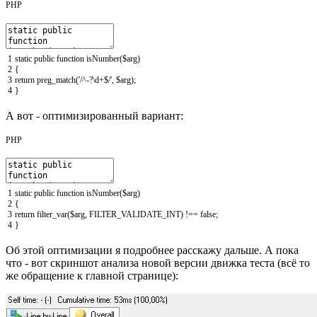
PHP
1
static
public
function
isNumber
(
$arg
)
2
{
3
return
preg_match
(
'/^-?\d+$/'
,
$arg
)
;
4
}
А вот - оптимизированный вариант:
PHP
1
static
public
function
isNumber
(
$arg
)
2
{
3
return
filter_var
(
$arg
,
FILTER_VALIDATE_INT
)
!==
false
;
4
}
Об этой оптимизации я подробнее расскажу дальше. А пока
что - вот скриншот анализа новой версии движка теста (всё то
же обращение к главной странице):