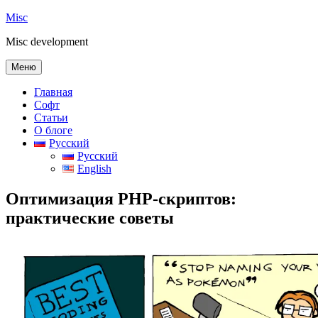
Перейти
Misc
к
Misc development
содержимому
Меню
Главная
Софт
Статьи
О блоге
Русский
Русский
English
Оптимизация PHP-скриптов:
практические советы