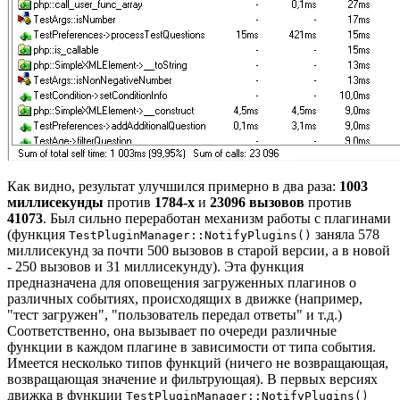
Как видно, результат улучшился примерно в два раза:
1003
миллисекунды
против
1784-х
и
23096 вызовов
против
41073
. Был сильно переработан механизм работы с плагинами
(функция
заняла 578
TestPluginManager::NotifyPlugins()
миллисекунд за почти 500 вызовов в старой версии, а в новой
- 250 вызовов и 31 миллисекунду). Эта функция
предназначена для оповещения загруженных плагинов о
различных событиях, происходящих в движке (например,
"тест загружен", "пользователь передал ответы" и т.д.)
Соответственно, она вызывает по очереди различные
функции в каждом плагине в зависимости от типа события.
Имеется несколько типов функций (ничего не возвращающая,
возвращающая значение и фильтрующая). В первых версиях
движка в функции
TestPluginManager::NotifyPlugins()