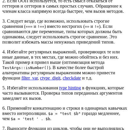
2. Если ООП используется, то есть смысл отказаться от
геттеров и сеттеров в самых простых случаях. Обращение к
членам класса напрямую всегда быстрее, чем вызов методов.
3. Следует везде, где возможно, использовать строгие
сравнения (
и
) вместо нестрогих (
и
). Если
===
!==
==
!=
сравниваются две переменные, типы которых должны быть
одинаковы, следует использовать строгое сравнение. Это
позволит избежать массы ненужных приведений типов.
4. Избегайте регулярных выражений, проверяющих те или
иные данные, в тех местах, где можно обойтись и без них.
Такой пример я привел выше (оптимизация метода
). В качестве более быстрой
TestArgs::isNumber()
альтернативы регулярным выражениям можно привести
функции
filter_var
,
ctype_digit
,
checkdate
и т.д.
5. Избегайте использования
type hinting
в функциях, которые
часто вызываются. Проверка типов переданных аргументов
замедляет их вызов.
6. Применяйте конкатенацию и строки в одинарных кавычках
вместо интерполяции.
гораздо медленнее,
$a = "test $b"
чем
.
$a = 'test ' . $b
7. Выносите функции из циклов, чтобы они не выполнялись