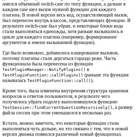
имелся объемный switch-case по типу функции, а дальше в
каждом case шел вызов нужной функции для каждого
плагина. В новой версии весь код, осуществляющий вызов,
был перенесен внутрь классов, представляющих функции. В
результате switch-case был убран, и некоторые блоки кода
стали выполняться единожды, хотя раньше вызывались в
цикле для каждого плагина (например, формирование
аргументов и имени вызываемой функции).
Где было возможно, добавилось кэширование вызовов,
поэтому плагины стали дергаться гораздо реже. Часть
функционала была перенесена из функции
в
TestPluginManager::NotifyPlugins()
(раньше эта функция
TestPluginFunction::callPlugins()
называлась
).
TestPluginFunction::call()
Кроме того, была изменена внутренняя структура хранения
вопросов и ответов пользователя, в результате чего
получилось убрать подолгу выполнявшуюся функцию
, а размер
TestSession::findCurrentQuestionRecursively()
файла сессии при этом уменьшился в несколько раз.
Кстати, можно заметить, что некоторые функции стали
выполняться чуть дольше, но это связано с тем, что в новой
версии движка появился различный новый функционал.