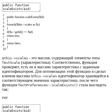
1
public
function
scaleExists
(
$id
)
2
{
3
foreach
(
$this
->
scales
as
$s
)
4
{
5
if
(
$s
->
getId
(
)
==
$id
)
6
return
true
;
7
}
8
return
false
;
9
}
10
- это массив, содержащий элементы типа
$this->scales
(характеристика). Соответственно, функция
TestScale
проверяет, есть ли в массиве характеристика с заданным
идентификатором. Для оптимизации этой функции я сделал
ключом массива
идентификатор хранящейся в
$this->scales
соответствующем значении характеристики, после чего
функция
стала выглядеть
TestPreferences::scaleExists()
так:
PHP