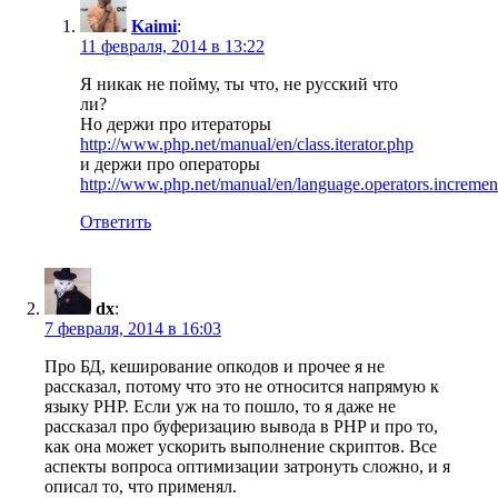
Kaimi
:
11 февраля, 2014 в 13:22
Я никак не пойму, ты что, не русский что
ли?
Но держи про итераторы
http://www.php.net/manual/en/class.iterator.php
и держи про операторы
http://www.php.net/manual/en/language.operators.incremen
Ответить
dx
:
7 февраля, 2014 в 16:03
Про БД, кеширование опкодов и прочее я не
рассказал, потому что это не относится напрямую к
языку PHP. Если уж на то пошло, то я даже не
рассказал про буферизацию вывода в PHP и про то,
как она может ускорить выполнение скриптов. Все
аспекты вопроса оптимизации затронуть сложно, и я
описал то, что применял.