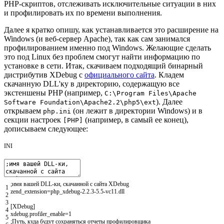
PHP-скриптов, отслеживать исключительные ситуации в них
и профилировать их по времени выполнения.
Далее я кратко опишу, как устанавливается это расширение на
Windows (и веб-сервер Apache), так как сам занимался
профилированием именно под Windows. Желающие сделать
это под Linux без проблем смогут найти информацию по
установке в сети. Итак, скачиваем подходящий бинарный
дистрибутив XDebug с
официального сайта
. Кладем
скачанную DLL'ку в директорию, содержащую все
экстеншены PHP (например,
C:\Program Files\Apache
). Далее
Software Foundation\Apache2.2\php5\ext
открываем
(он лежит в директории Windows) и в
php.ini
секции настроек
(например, в самый ее конец),
[PHP]
дописываем следующее:
INI
;имя вашей DLL-ки, скачанной с сайта XDebug
1
zend_extension
=
php_xdebug
-
2.2.3
-
5.5
-
vc11
.
dll
2
3
[XDebug]
4
xdebug
.
profiler_enable
=
1
5
;Путь, куда будут сохраняться отчеты профилировщика