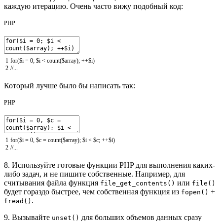
каждую итерацию. Очень часто вижу подобный код:
PHP
1
for
(
$i
=
0
;
$i
<
count
(
$array
)
;
++
$i
)
2
//...
Который лучше было бы написать так:
PHP
1
for
(
$i
=
0
,
$c
=
count
(
$array
)
;
$i
<
$c
;
++
$i
)
2
//...
8. Используйте готовые функции PHP для выполнения каких-
либо задач, и не пишите собственные. Например, для
считывания файла функция
или
file_get_contents()
file()
будет гораздо быстрее, чем собственная функция из
+
fopen()
.
fread()
9. Вызывайте
для больших объемов данных сразу
unset()