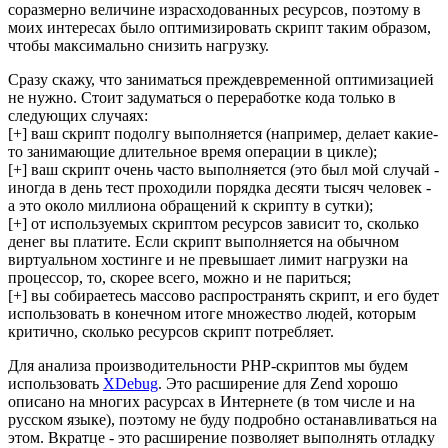
соразмерно величине израсходованных ресурсов, поэтому в
моих интересах было оптимизировать скрипт таким образом,
чтобы максимально снизить нагрузку.
Сразу скажу, что заниматься преждевременной оптимизацией
не нужно. Стоит задуматься о переработке кода только в
следующих случаях:
[+] ваш скрипт подолгу выполняется (например, делает какие-
то занимающие длительное время операции в цикле);
[+] ваш скрипт очень часто выполняется (это был мой случай -
иногда в день тест проходили порядка десяти тысяч человек -
а это около миллиона обращений к скрипту в сутки);
[+] от используемых скриптом ресурсов зависит то, сколько
денег вы платите. Если скрипт выполняется на обычном
виртуальном хостинге и не превышает лимит нагрузки на
процессор, то, скорее всего, можно и не париться;
[+] вы собираетесь массово распространять скрипт, и его будет
использовать в конечном итоге множество людей, которым
критично, сколько ресурсов скрипт потребляет.
Для анализа производительности PHP-скриптов мы будем
использовать
XDebug
. Это расширение для Zend хорошо
описано на многих расурсах в Интернете (в том числе и на
русском языке), поэтому не буду подробно останавливаться на
этом. Вкратце - это расширение позволяет выполнять отладку