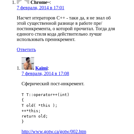
Chrome~
:
7 февраля, 2014 в 17:01
Насчет итераторов C++ - таки да, я не знал об
этой существенной разнице в работе пре/
постинкремента, о которой прочитал. Тогда для
единого стиля кода действительно лучше
использовать преинкремент.
Ответить
Kaimi
:
7 февраля, 2014 в 17:08
Сферический пост-инкремент.
T T::operator++(int)
{
T old( *this );
++*this;
return old;
}
http://www.gotw.ca/gotw/002.htm