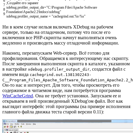
6
;Создайте его заранее
7
xdebug
.
profiler_output_dir
=
"C:\Program Files\Apache Software
8
Foundation\Apache2.2\htdocs\xdebug"
9
xdebug
.
profiler_output_name
=
"cachegrind.out.%t-%s"
Ни в коем случае нельзя включать XDebug на рабочем
сервере, только на отладочном, потому что после его
включения все PHP-скрипты начнут выполняться очень
медленно и производить массу отладочной информации.
Наконец, перезапускаем Web-сервер. Всё готово для
профилирования. Обращаемся к интересующему нас скрипту.
После завершения выполнения скрипта в каталоге, указанном
в настройке
, создастся файл с
xdebug.profiler_output_dir
именем вида
cachegrind.out.1381302243-
C__Program_Files_Apache_Software_Foundation_Apache2.2_h
Он-то нас и интересует. Для того, чтобы просмотреть его
содержимое в читаемом виде, нам потребуется программа
WinCacheGrind
. Она не требует установки. Запускаем ее и
открываем в ней произведенный XDebug'ом файл. Вот как
выглядит интерфейс этой программы (на примере исполнения
главного файла движка теста старой версии 0.11):