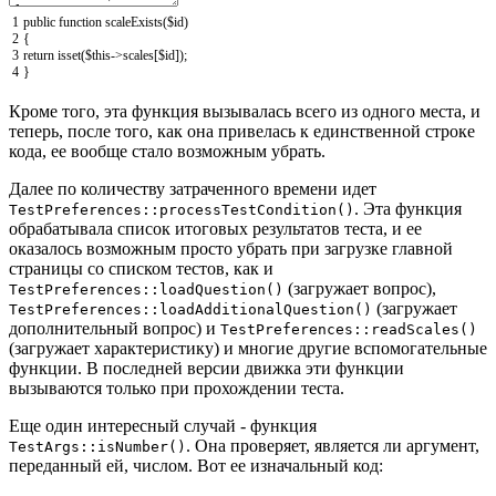
1
public
function
scaleExists
(
$id
)
2
{
3
return
isset
(
$this
->
scales
[
$id
]
)
;
4
}
Кроме того, эта функция вызывалась всего из одного места, и
теперь, после того, как она привелась к единственной строке
кода, ее вообще стало возможным убрать.
Далее по количеству затраченного времени идет
. Эта функция
TestPreferences::processTestCondition()
обрабатывала список итоговых результатов теста, и ее
оказалось возможным просто убрать при загрузке главной
страницы со списком тестов, как и
(загружает вопрос),
TestPreferences::loadQuestion()
(загружает
TestPreferences::loadAdditionalQuestion()
дополнительный вопрос) и
TestPreferences::readScales()
(загружает характеристику) и многие другие вспомогательные
функции. В последней версии движка эти функции
вызываются только при прохождении теста.
Еще один интересный случай - функция
. Она проверяет, является ли аргумент,
TestArgs::isNumber()
переданный ей, числом. Вот ее изначальный код: