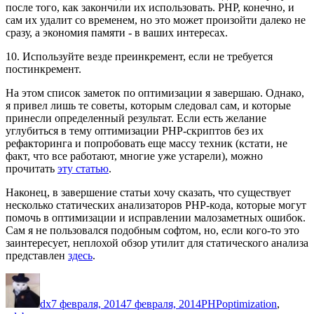
после того, как закончили их использовать. PHP, конечно, и
сам их удалит со временем, но это может произойти далеко не
сразу, а экономия памяти - в ваших интересах.
10. Используйте везде преинкремент, если не требуется
постинкремент.
На этом список заметок по оптимизации я завершаю. Однако,
я привел лишь те советы, которым следовал сам, и которые
принесли определенный результат. Если есть желание
углубиться в тему оптимизации PHP-скриптов без их
рефакторинга и попробовать еще массу техник (кстати, не
факт, что все работают, многие уже устарели), можно
прочитать
эту статью
.
Наконец, в завершение статьи хочу сказать, что существует
несколько статических анализаторов PHP-кода, которые могут
помочь в оптимизации и исправлении малозаметных ошибок.
Сам я не пользовался подобным софтом, но, если кого-то это
заинтересует, неплохой обзор утилит для статического анализа
представлен
здесь
.
Автор
Опубликовано
Рубрики
Метки
dx
7 февраля, 2014
7 февраля, 2014
PHP
optimization
,