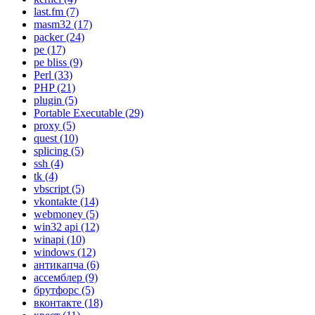
last.fm
(7)
masm32
(17)
packer
(24)
pe
(17)
pe bliss
(9)
Perl
(33)
PHP
(21)
plugin
(5)
Portable Executable
(29)
proxy
(5)
quest
(10)
splicing
(5)
ssh
(4)
tk
(4)
vbscript
(5)
vkontakte
(14)
webmoney
(5)
win32 api
(12)
winapi
(10)
windows
(12)
антикапча
(6)
ассемблер
(9)
брутфорс
(5)
вконтакте
(18)