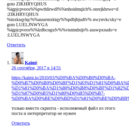
goto ZIKHRYQHUS
%igpjcpveos%%pwthlirwdl%%mhoidmqlch% onrejkhrwe=d
:ZIKHRYQHUS
%inxksqylqc%%auuemxktqy%%pdbjbjudfv% nwynvkcxky=e
goto LUELJNWYGA
%igpjcpveos%%lzdbcngxfv%%viutmdnijs% asuwpxsudo=e
:LUELJNWYGA
Ответить
Kaimi
:
26 сентября, 2017 в 14:51
https://kaimi.io/2010/03/%D0%BA%D0%B0%D0%BA-
%D0%B7%D0%B0%D0%BF%D1%83%D1%81%D0%BA%D
%D1%81%D0%BA%D1%80%D0%B8%D0%BF%D1%82%D
%D1%87%D0%B5%D1%80%D0%B5%D0%B7-
%D0%BA%D0%BE%D0%BD%D1%81%D0%BE%D0%BB%
только вместо скрипта - исполняемый файл из этого
поста и интерпретатор не нужен
Ответить