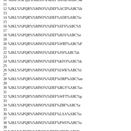
10
%
JKL
%
%
PQR
%
%
MNO
%
%
DEF
%
AAB
%
ABC
%
a
11
12
%
JKL
%
%
PQR
%
%
MNO
%
%
DEF
%
ACD
%
ABC
%
b
13
14
%
JKL
%
%
PQR
%
%
MNO
%
%
DEF
%
ADE
%
ABC
%
c
15
16
%
JKL
%
%
PQR
%
%
MNO
%
%
DEF
%
SFS
%
ABC
%
S
17
18
%
JKL
%
%
PQR
%
%
MNO
%
%
DEF
%
HJA
%
ABC
%
e
19
20
%
JKL
%
%
PQR
%
%
MNO
%
%
DEF
%
WRT
%
ABC
%
P
21
22
%
JKL
%
%
PQR
%
%
MNO
%
%
DEF
%
JSI
%
ABC
%
h
23
24
%
JKL
%
%
PQR
%
%
MNO
%
%
DEF
%
KFO
%
ABC
%
k
25
26
%
JKL
%
%
PQR
%
%
MNO
%
%
DEF
%
LWK
%
ABC
%
l
27
28
%
JKL
%
%
PQR
%
%
MNO
%
%
DEF
%
ORP
%
ABC
%
m
29
30
%
JKL
%
%
PQR
%
%
MNO
%
%
DEF
%
BGY
%
ABC
%
n
31
32
%
JKL
%
%
PQR
%
%
MNO
%
%
DEF
%
WFT
%
ABC
%
p
33
34
%
JKL
%
%
PQR
%
%
MNO
%
%
DEF
%
ZBF
%
ABC
%
r
35
36
%
JKL
%
%
PQR
%
%
MNO
%
%
DEF
%
LAA
%
ABC
%
s
37
38
%
JKL
%
%
PQR
%
%
MNO
%
%
DEF
%
PWO
%
ABC
%
t
39