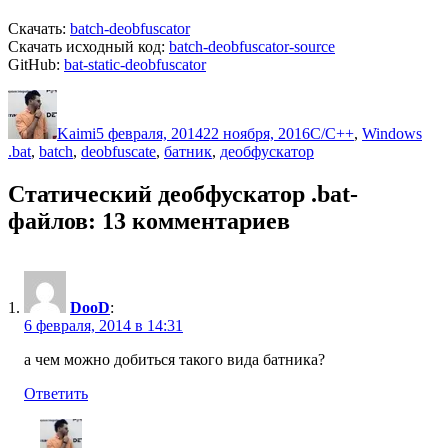
Скачать:
batch-deobfuscator
Скачать исходный код:
batch-deobfuscator-source
GitHub:
bat-static-deobfuscator
Автор
Опубликовано
Рубрики
Kaimi
5 февраля, 2014
22 ноября, 2016
C/C++
,
Windows
Метки
.bat
,
batch
,
deobfuscate
,
батник
,
деобфускатор
Статический деобфускатор .bat-
файлов: 13 комментариев
DooD
:
6 февраля, 2014 в 14:31
а чем можно добиться такого вида батника?
Ответить