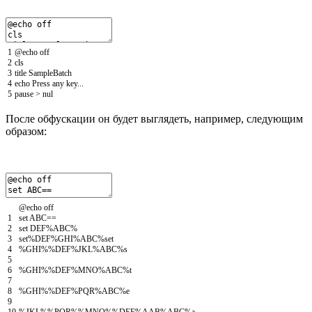
1
@
echo
off
2
cls
3
title
SampleBatch
4
echo
Press
any
key
.
.
.
5
pause
>
nul
После обфускации он будет выглядеть, например, следующим
образом:
@
echo
off
1
set
ABC
==
2
set
DEF
%
ABC
%
3
set
%
DEF
%
GHI
%
ABC
%
set
4
%
GHI
%
%
DEF
%
JKL
%
ABC
%
s
5
6
%
GHI
%
%
DEF
%
MNO
%
ABC
%
t
7
8
%
GHI
%
%
DEF
%
PQR
%
ABC
%
e
9