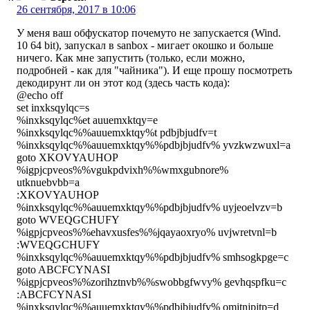
26 сентября, 2017 в 10:06
У меня ваш обфускатор почемуто не запускается (Wind.
10 64 bit), запускал в sanbox - мигает окошко и больше
ничего. Как мне запустить (только, если можно,
подробней - как для "чайника"). И еще прошу посмотреть
декодирунт ли он этот код (здесь часть кода):
@echo off
set inxksqylqc=s
%inxksqylqc%et auuemxktqy=e
%inxksqylqc%%auuemxktqy%t pdbjbjudfv=t
%inxksqylqc%%auuemxktqy%%pdbjbjudfv% yvzkwzwuxl=a
goto XKOVYAUHOP
%igpjcpveos%%vgukpdvixh%%wmxgubnore%
utknuebvbb=a
:XKOVYAUHOP
%inxksqylqc%%auuemxktqy%%pdbjbjudfv% uyjeoelvzv=b
goto WVEQGCHUFY
%igpjcpveos%%ehavxusfes%%jqayaoxryo% uvjwretvnl=b
:WVEQGCHUFY
%inxksqylqc%%auuemxktqy%%pdbjbjudfv% smhsogkpge=c
goto ABCFCYNASI
%igpjcpveos%%zorihztnvb%%swobbgfwvy% gevhqspfku=c
:ABCFCYNASI
%inxksqylqc%%auuemxktqy%%pdbjbjudfv% omitnjpjtp=d