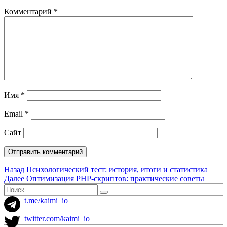
Комментарий
*
Имя
*
Email
*
Сайт
Навигация
Предыдущая
Назад
Психологический тест: история, итоги и статистика
запись:
Следующая
Далее
Оптимизация PHP-скриптов: практические советы
по
запись:
Искать:
Поиск
записям
t.me/kaimi_io
twitter.com/kaimi_io