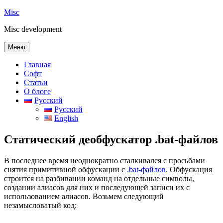
Перейти
Misc
к
Misc development
содержимому
Меню
Главная
Софт
Статьи
О блоге
Русский
Русский
English
Статический деобфускатор .bat-файлов
В последнее время неоднократно сталкивался с просьбами
снятия примитивной обфускации с
.bat-файлов
. Обфускация
строится на разбивании команд на отдельные символы,
создании алиасов для них и последующей записи их с
использованием алиасов. Возьмем следующий
незамысловатый код: