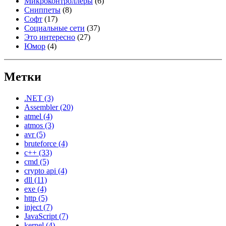
Микроконтроллеры
(6)
Сниппеты
(8)
Софт
(17)
Социальные сети
(37)
Это интересно
(27)
Юмор
(4)
Метки
.NET
(3)
Assembler
(20)
atmel
(4)
atmos
(3)
avr
(5)
bruteforce
(4)
c++
(33)
cmd
(5)
crypto api
(4)
dll
(11)
exe
(4)
http
(5)
inject
(7)
JavaScript
(7)
kernel
(4)