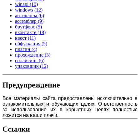
winapi
(10)
windows
(12)
антикапча
(6)
ассемблер
(9)
брутфорс
(5)
вконтакте
(18)
квест
(11)
обфускация
(5)
плагин
(4)
прохождение
(3)
сплайсинг
(6)
упаковщик
(12)
Предупреждение
Все материалы сайта предоставлены исключительно в
ознакомительных и обучающих целях. Ответственность
за использование их в корыстных целях полностью
ложится на ваши плечи.
Ссылки