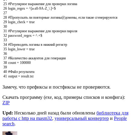
25
#Регулярное
выражение
для
проверки
логина
26
login_regex
=
^
[a-z0-9A-Z_\.]
+
$
27
28
#Пропускать
ли
повторные
логины
@
домены
,
если
такие
сгенерируются
29
login_check
=
true
30
31
#Регулярное
выражение
для
проверки
пароля
32
password_regex
=
^
.
+
$
33
34
#Переводить
логины
в
нижний
регистр
35
login_lower
=
true
36
37
#Количество
аккаунтов
для
генерации
38
count
=
100000
39
40
#Файл
результата
41
output
=
result
.
txt
Замечу, что префиксы и постфиксы не проверяются.
Скачать программу (exe, код, примеры списков и конфига):
ZIP
Upd:
Несколько дней назад были обновлены
библиотека для
работы с http на masm32
,
универсальный конвертер
и
People
search
.
Автор
Опубликовано
Рубрики
Метки