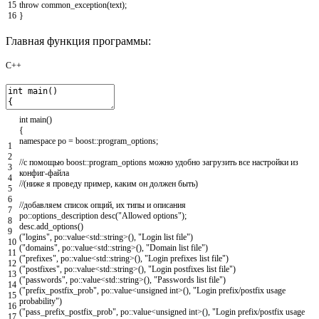
15
throw
common_exception
(
text
)
;
16
}
Главная функция программы:
C++
int
main
(
)
{
namespace
po
=
boost
::
program_options
;
1
2
//с помощью boost::program_options можно удобно загрузить все настройки из
3
конфиг-файла
4
//(ниже я проведу пример, каким он должен быть)
5
6
//добавляем список опций, их типы и описания
7
po
::
options_description
desc
(
"Allowed options"
)
;
8
desc
.
add_options
(
)
9
(
"logins"
,
po
::
value
<
std
::
string
>
(
)
,
"Login list file"
)
10
(
"domains"
,
po
::
value
<
std
::
string
>
(
)
,
"Domain list file"
)
11
(
"prefixes"
,
po
::
value
<
std
::
string
>
(
)
,
"Login prefixes list file"
)
12
(
"postfixes"
,
po
::
value
<
std
::
string
>
(
)
,
"Login postfixes list file"
)
13
(
"passwords"
,
po
::
value
<
std
::
string
>
(
)
,
"Passwords list file"
)
14
(
"prefix_postfix_prob"
,
po
::
value
<
unsigned
int
>
(
)
,
"Login prefix/postfix usage
15
probability"
)
16
(
"pass_prefix_postfix_prob"
,
po
::
value
<
unsigned
int
>
(
)
,
"Login prefix/postfix usage
17