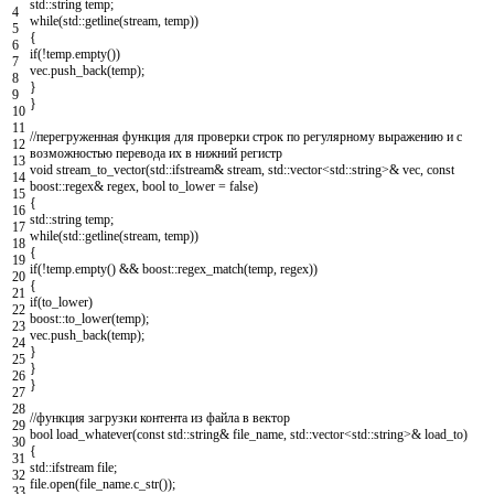
std
::
string
temp
;
4
while
(
std
::
getline
(
stream
,
temp
)
)
5
{
6
if
(
!
temp
.
empty
(
)
)
7
vec
.
push_back
(
temp
)
;
8
}
9
}
10
11
//перегруженная функция для проверки строк по регулярному выражению и с
12
возможностью перевода их в нижний регистр
13
void
stream_to_vector
(
std
::
ifstream
&
stream
,
std
::
vector
<
std
::
string
>
&
vec
,
const
14
boost
::
regex
&
regex
,
bool
to_lower
=
false
)
15
{
16
std
::
string
temp
;
17
while
(
std
::
getline
(
stream
,
temp
)
)
18
{
19
if
(
!
temp
.
empty
(
)
&&
boost
::
regex_match
(
temp
,
regex
)
)
20
{
21
if
(
to_lower
)
22
boost
::
to_lower
(
temp
)
;
23
vec
.
push_back
(
temp
)
;
24
}
25
}
26
}
27
28
//функция загрузки контента из файла в вектор
29
bool
load_whatever
(
const
std
::
string
&
file_name
,
std
::
vector
<
std
::
string
>
&
load_to
)
30
{
31
std
::
ifstream
file
;
32
file
.
open
(
file_name
.
c_str
(
)
)
;
33