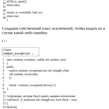
if
(
!
file
.
is_open
(
)
)
34
return
false
;
35
36
stream_to_vector
(
file
,
load_to
)
;
37
return
true
;
38
}
Создадим собственный класс исключений, чтобы кидать их в
случае какой-либо ошибки:
C++
1
class
common_exception
:
public
std
::
runtime_error
2
{
3
public
:
4
explicit
common_exception
(
const
std
::
string
&
what
)
5
:
std
::
runtime_error
(
what
)
6
{
}
7
8
virtual
~
common_exception
(
)
throw
(
)
{
}
9
}
;
10
11
//и функцию, которая будет кидать заданное исключение
12
void
throw_if_true
(
const
std
::
string
&
text
,
bool
check
=
true
)
13
{
14
if
(
check
)