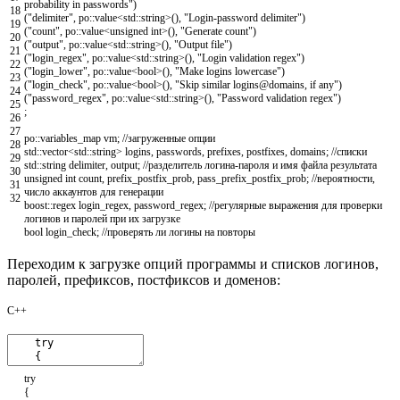
probability in passwords"
)
18
(
"delimiter"
,
po
::
value
<
std
::
string
>
(
)
,
"Login-password delimiter"
)
19
(
"count"
,
po
::
value
<
unsigned
int
>
(
)
,
"Generate count"
)
20
(
"output"
,
po
::
value
<
std
::
string
>
(
)
,
"Output file"
)
21
(
"login_regex"
,
po
::
value
<
std
::
string
>
(
)
,
"Login validation regex"
)
22
(
"login_lower"
,
po
::
value
<
bool
>
(
)
,
"Make logins lowercase"
)
23
(
"login_check"
,
po
::
value
<
bool
>
(
)
,
"Skip similar logins@domains, if any"
)
24
(
"password_regex"
,
po
::
value
<
std
::
string
>
(
)
,
"Password validation regex"
)
25
;
26
27
po
::
variables_map
vm
;
//загруженные опции
28
std
::
vector
<
std
::
string
>
logins
,
passwords
,
prefixes
,
postfixes
,
domains
;
//списки
29
std
::
string
delimiter
,
output
;
//разделитель логина-пароля и имя файла результата
30
unsigned
int
count
,
prefix_postfix_prob
,
pass_prefix_postfix_prob
;
//вероятности,
31
число аккаунтов для генерации
32
boost
::
regex
login_regex
,
password_regex
;
//регулярные выражения для проверки
логинов и паролей при их загрузке
bool
login_check
;
//проверять ли логины на повторы
Переходим к загрузке опций программы и списков логинов,
паролей, префиксов, постфиксов и доменов:
C++
try
{