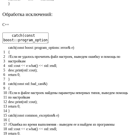
}
Обработка исключений:
C++
catch
(
const
boost
::
program_options
::
error
&
e
)
1
{
2
//Если не удалось прочитать файл настроек, выведем ошибку и помощь по
3
настройкам
4
std
::
cout
<<
e
.
what
(
)
<<
std
::
endl
;
5
desc
.
print
(
std
::
cout
)
;
6
return
0
;
7
}
8
catch
(
const
std
::
bad_cast
&
)
9
{
10
//Если в файле настроек найдены параметры неверных типов, выведем помощь
11
по настройкам
12
desc
.
print
(
std
::
cout
)
;
13
return
0
;
14
}
15
catch
(
const
common_exception
&
e
)
16
{
17
//Ошибка во время выполнения - выведем ее и выйдем из программы
18
std
::
cout
<<
e
.
what
(
)
<<
std
::
endl
;
19
return
0
;