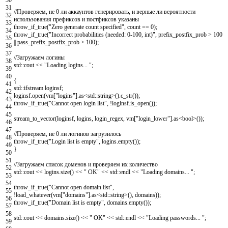
31
//Проверяем, не 0 ли аккаунтов генерировать, и верные ли вероятности
32
использования префиксов и постфиксов указаны
33
throw_if_true
(
"Zero generate count specified"
,
count
==
0
)
;
34
throw_if_true
(
"Incorrect probabilities (needed: 0-100, int)"
,
prefix_postfix_prob
>
100
35
||
pass_prefix_postfix_prob
>
100
)
;
36
37
//Загружаем логины
38
std
::
cout
<<
"Loading logins... "
;
39
40
{
41
std
::
ifstream
loginsf
;
42
loginsf
.
open
(
vm
[
"logins"
]
.
as
<
std
::
string
>
(
)
.
c_str
(
)
)
;
43
throw_if_true
(
"Cannot open login list"
,
!
loginsf
.
is_open
(
)
)
;
44
45
stream_to_vector
(
loginsf
,
logins
,
login_regex
,
vm
[
"login_lower"
]
.
as
<
bool
>
(
)
)
;
46
47
//Проверяем, не 0 ли логинов загрузилось
48
throw_if_true
(
"Login list is empty"
,
logins
.
empty
(
)
)
;
49
}
50
51
//Загружаем список доменов и проверяем их количество
52
std
::
cout
<<
logins
.
size
(
)
<<
" OK"
<<
std
::
endl
<<
"Loading domains... "
;
53
54
throw_if_true
(
"Cannot open domain list"
,
55
!
load_whatever
(
vm
[
"domains"
]
.
as
<
std
::
string
>
(
)
,
domains
)
)
;
56
throw_if_true
(
"Domain list is empty"
,
domains
.
empty
(
)
)
;
57
58
std
::
cout
<<
domains
.
size
(
)
<<
" OK"
<<
std
::
endl
<<
"Loading passwords... "
;
59