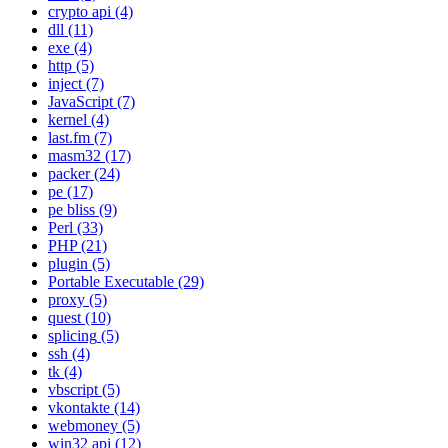
crypto api
(4)
dll
(11)
exe
(4)
http
(5)
inject
(7)
JavaScript
(7)
kernel
(4)
last.fm
(7)
masm32
(17)
packer
(24)
pe
(17)
pe bliss
(9)
Perl
(33)
PHP
(21)
plugin
(5)
Portable Executable
(29)
proxy
(5)
quest
(10)
splicing
(5)
ssh
(4)
tk
(4)
vbscript
(5)
vkontakte
(14)
webmoney
(5)
win32 api
(12)