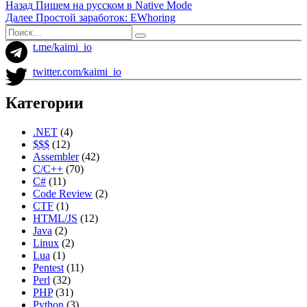
Навигация
Предыдущая
Назад
Пишем на русском в Native Mode
запись:
Следующая
Далее
Простой заработок: EWhoring
по
запись:
Искать:
Поиск
записям
t.me/kaimi_io
twitter.com/kaimi_io
Категории
.NET
(4)
$$$
(12)
Assembler
(42)
C/C++
(70)
C#
(11)
Code Review
(2)
CTF
(1)
HTML/JS
(12)
Java
(2)
Linux
(2)
Lua
(1)
Pentest
(11)
Perl
(32)
PHP
(31)
Python
(3)