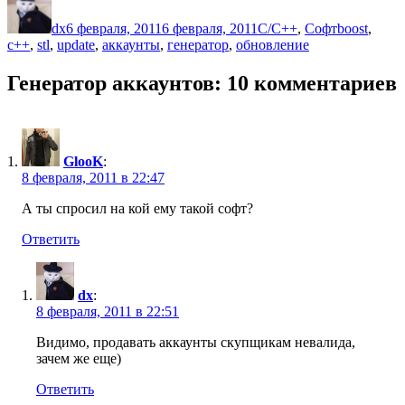
dx
6 февраля, 2011
6 февраля, 2011
C/C++
,
Софт
boost
,
c++
,
stl
,
update
,
аккаунты
,
генератор
,
обновление
Генератор аккаунтов: 10 комментариев
GlooK
:
8 февраля, 2011 в 22:47
А ты спросил на кой ему такой софт?
Ответить
dx
:
8 февраля, 2011 в 22:51
Видимо, продавать аккаунты скупщикам невалида,
зачем же еще)
Ответить