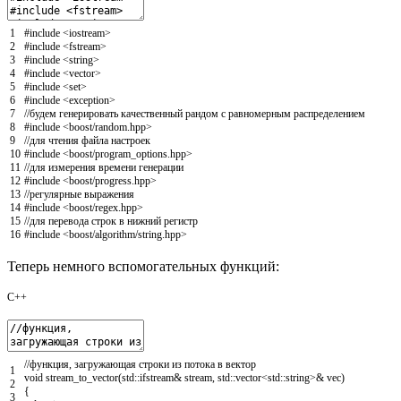
1
#include <iostream>
2
#include <fstream>
3
#include <string>
4
#include <vector>
5
#include <set>
6
#include <exception>
7
//будем генерировать качественный рандом с равномерным распределением
8
#include <boost/random.hpp>
9
//для чтения файла настроек
10
#include <boost/program_options.hpp>
11
//для измерения времени генерации
12
#include <boost/progress.hpp>
13
//регулярные выражения
14
#include <boost/regex.hpp>
15
//для перевода строк в нижний регистр
16
#include <boost/algorithm/string.hpp>
Теперь немного вспомогательных функций:
C++
//функция, загружающая строки из потока в вектор
1
void
stream_to_vector
(
std
::
ifstream
&
stream
,
std
::
vector
<
std
::
string
>
&
vec
)
2
{
3