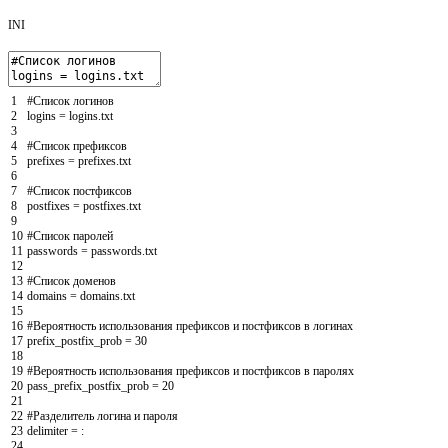
INI
1
#Список
логинов
2
logins
=
logins
.
txt
3
4
#Список
префиксов
5
prefixes
=
prefixes
.
txt
6
7
#Список
постфиксов
8
postfixes
=
postfixes
.
txt
9
10
#Список
паролей
11
passwords
=
passwords
.
txt
12
13
#Список
доменов
14
domains
=
domains
.
txt
15
16
#Вероятность
использования
префиксов
и
постфиксов
в
логинах
17
prefix_postfix_prob
=
30
18
19
#Вероятность
использования
префиксов
и
постфиксов
в
паролях
20
pass_prefix_postfix_prob
=
20
21
22
#Разделитель
логина
и
пароля
23
delimiter
=
:
24