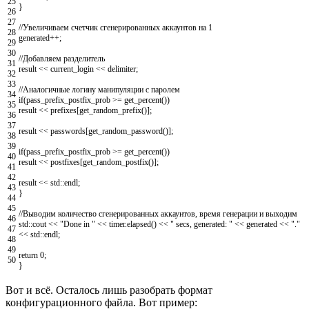
25
}
26
27
//Увеличиваем счетчик сгенерированных аккаунтов на 1
28
generated
++
;
29
30
//Добавляем разделитель
31
result
<<
current_login
<<
delimiter
;
32
33
//Аналогичные логину манипуляции с паролем
34
if
(
pass_prefix_postfix_prob
>=
get_percent
(
)
)
35
result
<<
prefixes
[
get_random_prefix
(
)
]
;
36
37
result
<<
passwords
[
get_random_password
(
)
]
;
38
39
if
(
pass_prefix_postfix_prob
>=
get_percent
(
)
)
40
result
<<
postfixes
[
get_random_postfix
(
)
]
;
41
42
result
<<
std
::
endl
;
43
}
44
45
//Выводим количество сгенерированных аккаунтов, время генерации и выходим
46
std
::
cout
<<
"Done in "
<<
timer
.
elapsed
(
)
<<
" secs, generated: "
<<
generated
<<
"."
47
<<
std
::
endl
;
48
49
return
0
;
50
}
Вот и всё. Осталось лишь разобрать формат
конфигурационного файла. Вот пример: