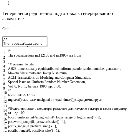
}
Теперь непосредственно подготовка к генерированию
аккаунтов:
C++
/*
1
The specializations mt11213b and mt19937 are from
2
3
"Mersenne Twister:
4
A 623-dimensionally equidistributed uniform pseudo-random number generator",
5
Makoto Matsumoto and Takuji Nishimura,
6
ACM Transactions on Modeling and Computer Simulation:
7
Special Issue on Uniform Random Number Generation,
8
Vol. 8, No. 1, January 1998, pp. 3-30.
9
*/
10
boost
::
mt19937
rng
;
11
rng
.
seed
(
static_cast
<
unsigned
int
>
(
std
::
time
(
0
)
)
)
;
//рандомизируем
12
13
//Подготавливаем генераторы рандомов для каждого вектора и также генератор
14
от 1 до 100
15
boost
::
uniform_int
<
unsigned
int
>
login_range
(
0
,
logins
.
size
(
)
-
1
)
,
16
password_range
(
0
,
passwords
.
size
(
)
-
1
)
,
17
prefix_range
(
0
,
prefixes
.
size
(
)
-
1
)
,
18
postfix_range
(
0
,
postfixes
.
size
(
)
-
1
)
,