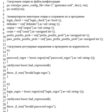
//загружаем опции из файла конфигурации
1
po
::
store
(
po
::
parse_config_file
<
char
>
(
"./generator.conf"
,
desc
)
,
vm
)
;
2
po
::
notify
(
vm
)
;
3
4
//конвертируем некоторые опции и сохраняем их в программе
5
login_check
=
vm
[
"login_check"
]
.
as
<
bool
>
(
)
;
6
delimiter
=
vm
[
"delimiter"
]
.
as
<
std
::
string
>
(
)
;
7
output
=
vm
[
"output"
]
.
as
<
std
::
string
>
(
)
;
8
count
=
vm
[
"count"
]
.
as
<
unsigned
int
>
(
)
;
9
prefix_postfix_prob
=
vm
[
"prefix_postfix_prob"
]
.
as
<
unsigned
int
>
(
)
;
10
pass_prefix_postfix_prob
=
vm
[
"pass_prefix_postfix_prob"
]
.
as
<
unsigned
int
>
(
)
;
11
12
//загружаем регулярные выражения и проверяем их корректность
13
try
14
{
15
password_regex
=
boost
::
regex
(
vm
[
"password_regex"
]
.
as
<
std
::
string
>
(
)
)
;
16
}
17
catch
(
const
boost
::
bad_expression
&
)
18
{
19
throw_if_true
(
"Invalid login regex"
)
;
20
}
21
22
try
23
{
24
login_regex
=
boost
::
regex
(
vm
[
"login_regex"
]
.
as
<
std
::
string
>
(
)
)
;
25
}
26
catch
(
const
boost
::
bad_expression
&
)
27
{
28
throw_if_true
(
"Invalid password regex"
)
;
29
}
30