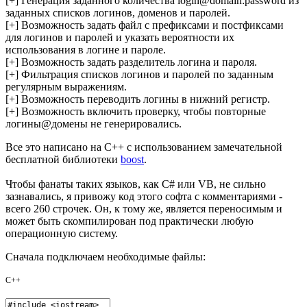
[+] Генерация заданного количества login@domain:password из
заданных списков логинов, доменов и паролей.
[+] Возможность задать файл с префиксами и постфиксами
для логинов и паролей и указать вероятности их
использования в логине и пароле.
[+] Возможность задать разделитель логина и пароля.
[+] Фильтрация списков логинов и паролей по заданным
регулярным выражениям.
[+] Возможность переводить логины в нижний регистр.
[+] Возможность включить проверку, чтобы повторные
логины@домены не генерировались.
Все это написано на C++ с использованием замечательной
бесплатной библиотеки
boost
.
Чтобы фанаты таких языков, как C# или VB, не сильно
зазнавались, я привожу код этого софта с комментариями -
всего 260 строчек. Он, к тому же, является переносимым и
может быть скомпилирован под практически любую
операционную систему.
Сначала подключаем необходимые файлы:
C++