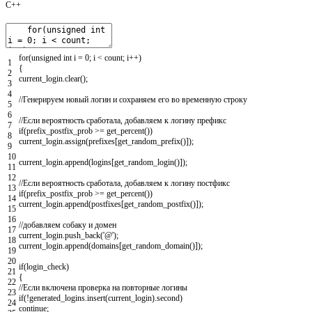
C++
for
(
unsigned
int
i
=
0
;
i
<
count
;
i
++
)
1
{
2
current_login
.
clear
(
)
;
3
4
//Генерируем новый логин и сохраняем его во временную строку
5
6
//Если вероятность сработала, добавляем к логину префикс
7
if
(
prefix_postfix_prob
>=
get_percent
(
)
)
8
current_login
.
assign
(
prefixes
[
get_random_prefix
(
)
]
)
;
9
10
current_login
.
append
(
logins
[
get_random_login
(
)
]
)
;
11
12
//Если вероятность сработала, добавляем к логину постфикс
13
if
(
prefix_postfix_prob
>=
get_percent
(
)
)
14
current_login
.
append
(
postfixes
[
get_random_postfix
(
)
]
)
;
15
16
//добавляем собаку и домен
17
current_login
.
push_back
(
'@'
)
;
18
current_login
.
append
(
domains
[
get_random_domain
(
)
]
)
;
19
20
if
(
login_check
)
21
{
22
//Если включена проверка на повторные логины
23
if
(
!
generated_logins
.
insert
(
current_login
)
.
second
)
24
continue
;