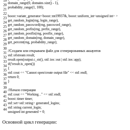
19
domain_range
(
0
,
domains
.
size
(
)
-
1
)
,
20
probability_range
(
1
,
100
)
;
21
22
boost
::
variate_generator
<
boost
::
mt19937
&
,
boost
::
uniform_int
<
unsigned
int
>
>
23
get_random_login
(
rng
,
login_range
)
,
24
get_random_password
(
rng
,
password_range
)
,
25
get_random_prefix
(
rng
,
prefix_range
)
,
26
get_random_postfix
(
rng
,
postfix_range
)
,
27
get_random_domain
(
rng
,
domain_range
)
,
28
get_percent
(
rng
,
probability_range
)
;
29
30
//Создаем или открываем файл для сгенерированных аккаунтов
31
std
::
ofstream
result
;
32
result
.
open
(
output
.
c_str
(
)
,
std
::
ios
::
out
|
std
::
ios
::
app
)
;
33
if
(
!
result
.
is_open
(
)
)
34
{
35
std
::
cout
<<
"Cannot open/create output file"
<<
std
::
endl
;
36
return
0
;
37
}
38
39
//Начало генерации
40
std
::
cout
<<
"Working..."
<<
std
::
endl
;
41
boost
::
timer
timer
;
42
std
::
set
<
std
::
string
>
generated_logins
;
43
std
::
string
current_login
;
44
unsigned
int
generated
=
0
;
Основной цикл генерации: