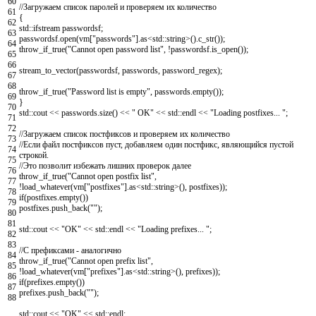
60
//Загружаем список паролей и проверяем их количество
61
{
62
std
::
ifstream
passwordsf
;
63
passwordsf
.
open
(
vm
[
"passwords"
]
.
as
<
std
::
string
>
(
)
.
c_str
(
)
)
;
64
throw_if_true
(
"Cannot open password list"
,
!
passwordsf
.
is_open
(
)
)
;
65
66
stream_to_vector
(
passwordsf
,
passwords
,
password_regex
)
;
67
68
throw_if_true
(
"Password list is empty"
,
passwords
.
empty
(
)
)
;
69
}
70
std
::
cout
<<
passwords
.
size
(
)
<<
" OK"
<<
std
::
endl
<<
"Loading postfixes... "
;
71
72
//Загружаем список постфиксов и проверяем их количество
73
//Если файл постфиксов пуст, добавляем один постфикс, являющийся пустой
74
строкой.
75
//Это позволит избежать лишних проверок далее
76
throw_if_true
(
"Cannot open postfix list"
,
77
!
load_whatever
(
vm
[
"postfixes"
]
.
as
<
std
::
string
>
(
)
,
postfixes
)
)
;
78
if
(
postfixes
.
empty
(
)
)
79
postfixes
.
push_back
(
""
)
;
80
81
std
::
cout
<<
"OK"
<<
std
::
endl
<<
"Loading prefixes... "
;
82
83
//С префиксами - аналогично
84
throw_if_true
(
"Cannot open prefix list"
,
85
!
load_whatever
(
vm
[
"prefixes"
]
.
as
<
std
::
string
>
(
)
,
prefixes
)
)
;
86
if
(
prefixes
.
empty
(
)
)
87
prefixes
.
push_back
(
""
)
;
88
std
::
cout
<<
"OK"
<<
std
::
endl
;