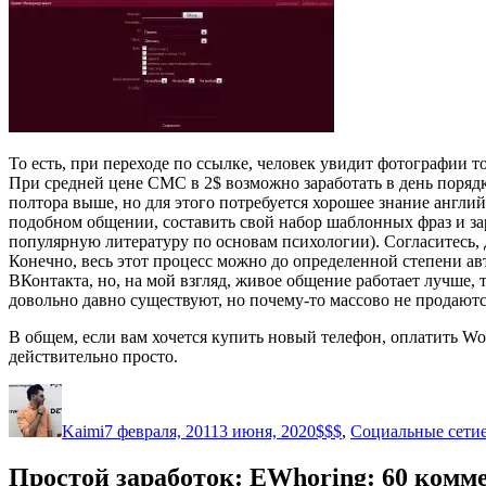
То есть, при переходе по ссылке, человек увидит фотографии 
При средней цене СМС в 2$ возможно заработать в день порядка
полтора выше, но для этого потребуется хорошее знание англий
подобном общении, составить свой набор шаблонных фраз и заре
популярную литературу по основам психологии). Согласитесь,
Конечно, весь этот процесс можно до определенной степени а
ВКонтакта, но, на мой взгляд, живое общение работает лучше, 
довольно давно существуют, но почему-то массово не продаются
В общем, если вам хочется купить новый телефон, оплатить WoW
действительно просто.
Автор
Опубликовано
Рубрики
Kaimi
7 февраля, 2011
3 июня, 2020
$$$
,
Социальные сети
Простой заработок: EWhoring: 60 комм