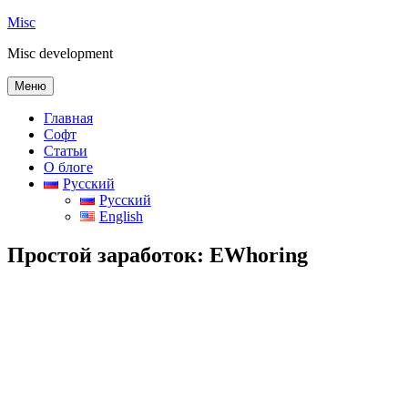
Перейти
Misc
к
Misc development
содержимому
Меню
Главная
Софт
Статьи
О блоге
Русский
Русский
English
Простой заработок: EWhoring