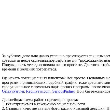
За рубежом довольно давно успешно практикуется так называем
совершить некое оплачиваемое действие для "продолжения знак
Популярность метода основана на его простоте. Для того, чтоб
времени и желания потрепаться.
Где искать потенциальных клиентов? Всё просто. Основным и
программ, принимающих подобный трафик, тоже довольно мн
свое уникальное с помощью партнерских программ, позволяющ
GalaxyPartner
,
RebillPays.com
,
SeriousPartner
. Но я бы рекомендо
Дальнейшая схема работы предельно проста:
1. Регистрируемся в какой-либо социальной сети.
2. Ставим в качестве аватара фотографию красивой девушки. П