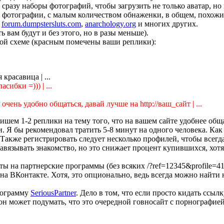
 сразу наборы фотографий, чтобы загрузить не только аватар, н
ые фотографии, с малым количеством обнаженки, в общем, похож
,
forum.dumpstersluts.com
,
anarchology.org
и многих других.
 вам будут и без этого, но в разы меньше).
кой схеме (красным помечены ваши реплики):
 красавица | ...
сибки =))) | ...
 очень удобно общаться, давай лучше на http://ваш_сайт | ...
 пишем 1-2 реплики на тему того, что на вашем сайте удобнее о
. Я бы рекомендовал тратить 5-8 минут на одного человека. Как
к. Также регистрировать следует несколько профилей, чтобы все
язывать знакомство, но это снижает процент купившихся, хотя 
ты на партнерские программы (без всяких /?ref=12345&profile=4
а ВКонтакте. Хотя, это опционально, ведь всегда можно найти 
рограмму
SeriousPartner
. Дело в том, что если просто кидать ссы
 он может подумать, что это очередной говносайт с порнографие