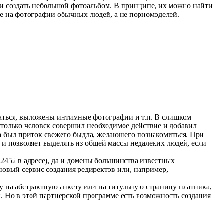
о и создать небольшой фотоальбом. В принципе, их можно найти
ие на фотографии обычных людей, а не порномоделей.
бщаться, выложены интимные фотографии и т.п. В слишком
 только человек совершил необходимое действие и добавил
гда был приток свежего быдла, желающего познакомиться. При
и позволяет выделять из общей массы недалеких людей, если
12452 в адресе), да и домены большинства известных
новый сервис создания редиректов или, например,
лку на абстрактную анкету или на титульную страницу платника,
й. Но в этой партнерской программе есть возможность создания