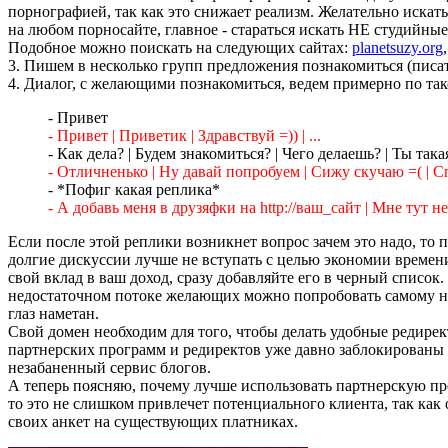
порнографией, так как это снижает реализм. Желательно искать
на любом порносайте, главное - стараться искать НЕ студийн
Подобное можно поискать на следующих сайтах:
planetsuzy.org
3. Пишем в несколько групп предложения познакомиться (писать
4. Диалог, с желающими познакомиться, ведем примерно по та
- Привет
- Привет | Приветик | Здравствуй =)) | ...
- Как дела? | Будем знакомиться? | Чего делаешь? | Ты такая
- Отличненько | Ну давай попробуем | Сижу скучаю =( | Спа
- *Пофиг какая реплика*
- А добавь меня в друзяфки на http://ваш_сайт | Мне тут не
Если после этой реплики возникнет вопрос зачем это надо, то
долгие дискуссии лучше не вступать с целью экономии времени
свой вклад в ваш доход, сразу добавляйте его в черный списо
недостаточном потоке желающих можно попробовать самому нав
глаз наметан.
Свой домен необходим для того, чтобы делать удобные редирек
партнерских программ и редиректов уже давно заблокированы н
незабаненный сервис блогов.
А теперь поясняю, почему лучше использовать партнерскую п
то это не слишком привлечет потенциального клиента, так как
своих анкет на существующих платниках.