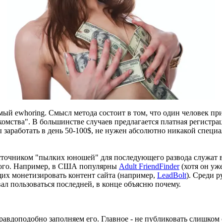
ый ewhoring. Смысл метода состоит в том, что один человек при
омства". В большинстве случаев предлагается платная регистрац
ы заработать в день 50-100$, не нужен абсолютно никакой специ
сточником "пылких юношей" для последующего развода служат в
ого. Например, в США популярны
Adult FriendFinder
(хотя он уж
их монетизировать контент сайта (например,
LeadBolt
). Среди 
вал пользоваться последней, в конце объясню почему.
равдоподобно заполняем его. Главное - не публиковать слишком