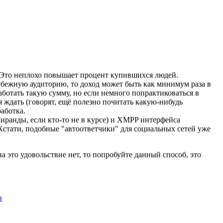
е. Это неплохо повышает процент купившихся людей.
арубежную аудиторию, то доход может быть как минимум раза в
работать такую сумму, но если немного попрактиковаться в
я ждать (говорят, ещё полезно почитать какую-нибудь
аботка.
иранды, если кто-то не в курсе) и XMPP интерфейса
. Кстати, подобные "автоответчики" для социальных сетей уже
а это удовольствие нет, то попробуйте данный способ, это
ы