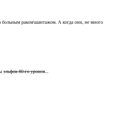
ю больным раком\шантажом. А когда они, не много
ны
эльфов 80-го уровня
...