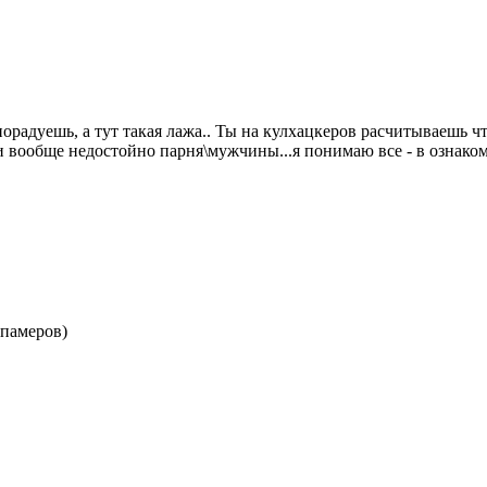
радуешь, а тут такая лажа.. Ты на кулхацкеров расчитываешь чт
и вообще недостойно парня\мужчины...я понимаю все - в ознако
спамеров)