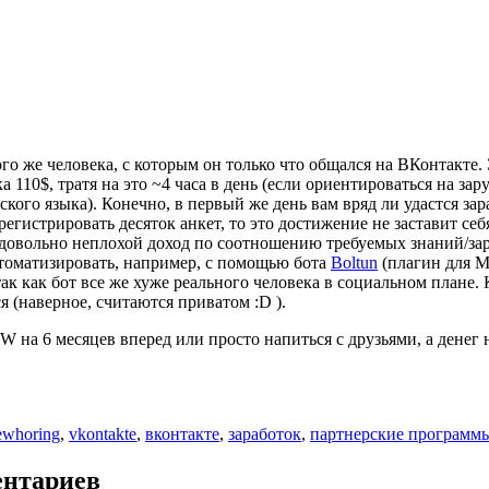
того же человека, с которым он только что общался на ВКонтакт
 110$, тратя на это ~4 часа в день (если ориентироваться на з
ского языка). Конечно, в первый же день вам вряд ли удастся за
гистрировать десяток анкет, то это достижение не заставит себ
 довольно неплохой доход по соотношению требуемых знаний/зар
втоматизировать, например, с помощью бота
Boltun
(плагин для М
так как бот все же хуже реального человека в социальном плане
 (наверное, считаются приватом :D ).
 на 6 месяцев вперед или просто напиться с друзьями, а денег н
Метки
ewhoring
,
vkontakte
,
вконтакте
,
заработок
,
партнерские программ
ентариев