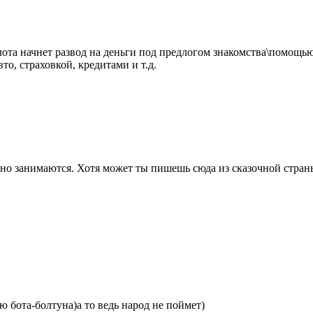
лота начнет развод на деньги под предлогом знакомства\помощь
о, страховкой, кредитами и т.д.
но занимаются. Хотя может ты пишешь сюда из сказочной стра
бота-болтуна)а то ведь народ не поймет)