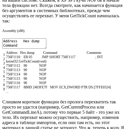
на вашей системе. Скажем, в XP SP3 кучи NOP'ов в начале
тела функции нет. Всегда смотрите, как начинается функция
без аргументов в системных библиотеках, прежде чем
осуществлять ее перехват. У меня GetTickCount начиналась
так:
Assembly (x86)
Address
Hex
dump
Command
Comments
1
756F1110
EB
05
JMP
SHORT
756F1117
; INT
2
kernel32.GetTickCount(void)
3
756F1112
90
NOP
4
756F1113
90
NOP
5
756F1114
90
NOP
6
756F1115
90
NOP
7
756F1116
90
NOP
8
756F1117
8B0D
2403FE7F
MOV
ECX
,
DWORD
PTR
DS
:
[
7FFE0324
]
9
.
.
.
Слишком короткие функции без пролога перехватить так
просто не удастся (например, GetCurrentProcess или
GetCommandLineA), потому что первые 5 байт - это уже их
тело. Их перехват можно осуществить, например, изменив
адреса в таблице импортов, если они там есть, но этот
материал в данной статье не затронут. Что ж, теперь к коду. Я