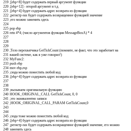
219
;[ebp+8] будет содержать первый аргумент функции
220
;[ebp+12] - второй аргумент и т.д.
221
;[ebp+4] будет содержать адрес возврата из функции
222
;регистр eax будет содержать возвращенное функцией значение
223
;его можно заменить здесь
224
225
pop
ebp
226
retn
4
*
4
; (число аргументов функции MessageBoxA) * 4
227
228
229
230
;Тело перехватчика GetTickCount (помните, не факт, что это заработает на
231
вашей системе, как я уже говорил!)
232
MyFunc2
:
233
push
ebp
234
mov
ebp
,
esp
235
;сюда можно поместить любой код
236
;[ebp+4] будет содержать адрес возврата из функции
237
238
239
;вызываем оригинальную функцию
240
HOOK_ORIGINAL_CALL
GetTickCount
,
0
,
0
241
;это эквивалентно записи
242
;HOOK_ORIGINAL_CALL_PARAM GetTickCount,0
243
244
245
;сюда тоже можно поместить любой код
246
;[ebp+4] будет содержать адрес возврата из функции
247
;регистр eax будет содержать возвращенное функцией значение, его можно
248
заменить здесь