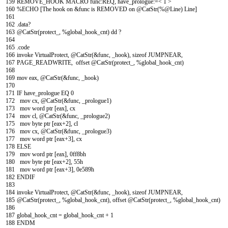
159
REMOVE_HOOK
MACRO
func
:
REQ
,
have
_
prologue
:
=
<
1
>
160
%ECHO
[
The
hook
on
&
func
is
REMOVED
on
@
CatStr
(
%
@
Line
)
Line
]
161
162
.
data
?
163
@
CatStr
(
protect
_
,
%global
_
hook
_
cnt
)
dd
?
164
165
.
code
166
invoke
VirtualProtect
,
@
CatStr
(
&
func
,
_
hook
)
,
sizeof
JUMPNEAR
,
167
PAGE
_
READWRITE
,
offset
@
CatStr
(
protect
_
,
%global
_
hook
_
cnt
)
168
169
mov
eax
,
@
CatStr
(
&
func
,
_
hook
)
170
171
IF
have
_
prologue
EQ
0
172
mov
cx
,
@
CatStr
(
&
func
,
_
prologue
1
)
173
mov
word
ptr
[
eax
]
,
cx
174
mov
cl
,
@
CatStr
(
&
func
,
_
prologue
2
)
175
mov
byte
ptr
[
eax
+
2
]
,
cl
176
mov
cx
,
@
CatStr
(
&
func
,
_
prologue
3
)
177
mov
word
ptr
[
eax
+
3
]
,
cx
178
ELSE
179
mov
word
ptr
[
eax
]
,
0ff8bh
180
mov
byte
ptr
[
eax
+
2
]
,
55h
181
mov
word
ptr
[
eax
+
3
]
,
0e589h
182
ENDIF
183
184
invoke
VirtualProtect
,
@
CatStr
(
&
func
,
_
hook
)
,
sizeof
JUMPNEAR
,
185
@
CatStr
(
protect
_
,
%global
_
hook
_
cnt
)
,
offset
@
CatStr
(
protect
_
,
%global
_
hook
_
cnt
)
186
187
global_hook_cnt
=
global
_
hook
_
cnt
+
1
188
ENDM