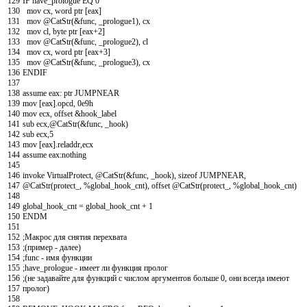
129
IF
have
_
prologue
EQ
0
130
mov
cx
,
word
ptr
[
eax
]
131
mov
@
CatStr
(
&
func
,
_
prologue
1
)
,
cx
132
mov
cl
,
byte
ptr
[
eax
+
2
]
133
mov
@
CatStr
(
&
func
,
_
prologue
2
)
,
cl
134
mov
cx
,
word
ptr
[
eax
+
3
]
135
mov
@
CatStr
(
&
func
,
_
prologue
3
)
,
cx
136
ENDIF
137
138
assume
eax
:
ptr
JUMPNEAR
139
mov
[
eax
]
.
opcd
,
0e9h
140
mov
ecx
,
offset
&
hook
_
label
141
sub
ecx
,
@
CatStr
(
&
func
,
_
hook
)
142
sub
ecx
,
5
143
mov
[
eax
]
.
reladdr
,
ecx
144
assume
eax
:
nothing
145
146
invoke
VirtualProtect
,
@
CatStr
(
&
func
,
_
hook
)
,
sizeof
JUMPNEAR
,
147
@
CatStr
(
protect
_
,
%global
_
hook
_
cnt
)
,
offset
@
CatStr
(
protect
_
,
%global
_
hook
_
cnt
)
148
149
global_hook_cnt
=
global
_
hook
_
cnt
+
1
150
ENDM
151
152
;Макрос для снятия перехвата
153
;(пример - далее)
154
;func - имя функции
155
;have_prologue - имеет ли функция пролог
156
;(не задавайте для функций с числом аргументов больше 0, они всегда имеют
157
пролог)
158