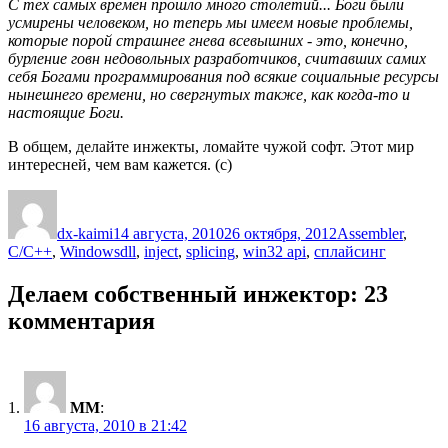
С тех самых времен прошло много столетий... Боги были
усмирены человеком, но теперь мы имеем новые проблемы,
которые порой страшнее гнева всевышних - это, конечно,
бурление говн недовольных разработчиков, считавших самих
себя Богами программирования под всякие социальные ресурсы
нынешнего времени, но свергнутых также, как когда-то и
настоящие Боги.
В общем, делайте инжекты, ломайте чужой софт. Этот мир
интересней, чем вам кажется. (с)
Автор
Опубликовано
Рубрики
dx-kaimi
14 августа, 2010
26 октября, 2012
Assembler
,
Метки
C/C++
,
Windows
dll
,
inject
,
splicing
,
win32 api
,
сплайсинг
Делаем собственный инжектор: 23
комментария
ММ
:
16 августа, 2010 в 21:42