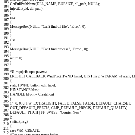
183
GetFullPathName
(
DLL_NAME
,
BUFSIZE
,
dll_path
,
NULL
)
;
184
InjectDll
(
pid
,
dll_path
)
;
185
}
186
else
187
{
188
MessageBox
(
NULL
,
"Can't find dll file"
,
"Error"
,
0
)
;
189
}
190
}
191
else
192
{
193
MessageBox
(
NULL
,
"Can't find process"
,
"Error"
,
0
)
;
194
}
195
return
0
;
196
}
197
198
//Интерфейс программы
199
LRESULT
CALLBACK
WndProc
(
HWND
hwnd
,
UINT
msg
,
WPARAM
wParam
,
L
200
{
201
static
HWND
button
,
edit
,
label
;
202
HINSTANCE
hInst
;
203
HANDLE
hFont
=
CreateFont
204
(
205
14
,
0
,
0
,
0
,
FW_EXTRALIGHT
,
FALSE
,
FALSE
,
FALSE
,
DEFAULT_CHARSET
,
206
OUT_DEFAULT_PRECIS
,
CLIP_DEFAULT_PRECIS
,
DEFAULT_QUALITY
,
207
DEFAULT_PITCH
|
FF_SWISS
,
"Courier New"
208
)
;
209
switch
(
msg
)
210
{
211
case
WM_CREATE
:
212