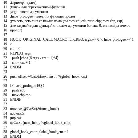
10
;(пример - далее)
11
;func - имя перехваченной функции
12
;args - число аргументов
13
;have_prologue - имеет ли функция пролог
14
;(то есть, есть ли в ее начале команды mov edi,edi, push ebp; mov ebp, esp)
15
;(не задавайте для функций с числом аргументов больше 0, они всегда имеют
16
пролог)
17
18
HOOK_ORIGINAL_CALL
MACRO
func
:
REQ
,
args
:
=
<
0
>
,
have
_
prologue
:
=
<
1
19
>
20
cnt
=
0
21
REPEAT
args
22
push
[
ebp
+
(
&
args
-
cnt
+
1
)
*
4
]
23
cnt
=
cnt
+
1
24
ENDM
25
26
push
offset
@
CatStr
(
next
_
inst
_
,
%global
_
hook
_
cnt
)
27
28
IF
have
_
prologue
EQ
1
29
push
ebp
30
mov
ebp
,
esp
31
ENDIF
32
33
mov
eax
,
@
CatStr
(
&
func
,
_
hook
)
34
add
eax
,
5
35
jmp
eax
36
@
CatStr
(
next
_
inst
_
,
%global
_
hook
_
cnt
)
:
37
38
global_hook_cnt
=
global
_
hook
_
cnt
+
1
39
ENDM