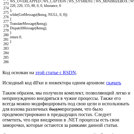
WS_OVERLAPPED
|
WS_CAPTION
|
WS_SYSMENU
|
WS_MINIMIZEBOX
|
W
273
220
,
220
,
155
,
80
,
0
,
0
,
hInstance
,
0
274
)
;
275
while
(
GetMessage
(
&
msg
,
NULL
,
0
,
0
)
)
276
{
277
TranslateMessage
(
&
msg
)
;
278
DispatchMessage
(
&
msg
)
;
279
}
280
return
0
;
281
}
282
283
284
285
286
Код основан на
этой статье с RSDN
.
Исходный код dll'ки и инжектора одним архивом:
скачать
Таким образом, мы получили комплект, позволяющий легко и
непринужденно внедряться в чужие процессы. Также его
всегда можно модифицировать под свои цели и использовать
для взлома различных
быдло
программ, что было
продемонстрировано в предыдущих постах. Следует
отметить, что при внедрении в .NET процессы есть свои
заморочки, которые остаются за рамками данной статьи.