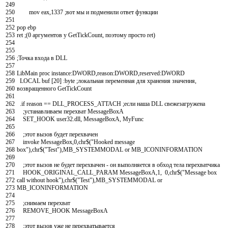
249
250
mov
eax
,
1337
;вот мы и подменили ответ функции
251
252
pop
ebp
253
ret
;(0 аргументов у GetTickCount, поэтому просто ret)
254
255
256
;Точка входа в DLL
257
258
LibMain
proc
instance
:
DWORD
,
reason
:
DWORD
,
reserved
:
DWORD
259
LOCAL
buf
[
20
]
:
byte
;локальная переменная для хранения значения,
260
возвращенного GetTickCount
261
262
.
if
reason
==
DLL
_
PROCESS
_
ATTACH
;если наша DLL свежезагружена
263
;устанавливаем перехват MessageBoxA
264
SET_HOOK
user
32
.
dll
,
MessageBoxA
,
MyFunc
265
266
;этот вызов будет перехвачен
267
invoke
MessageBox
,
0
,
chr
$
(
"Hooked message
268
box"
)
,
chr
$
(
"Test"
)
,
MB
_
SYSTEMMODAL
or
MB
_
ICONINFORMATION
269
270
;этот вызов не будет перехвачен - он выполняется в обход тела перехватчика
271
HOOK_ORIGINAL_CALL_PARAM
MessageBoxA
,
1
,
0
,
chr
$
(
"Message box
272
call without hook"
)
,
chr
$
(
"Test"
)
,
MB
_
SYSTEMMODAL
or
273
MB
_
ICONINFORMATION
274
275
;снимаем перехват
276
REMOVE_HOOK
MessageBoxA
277
278
;этот вызов уже не перехватывается