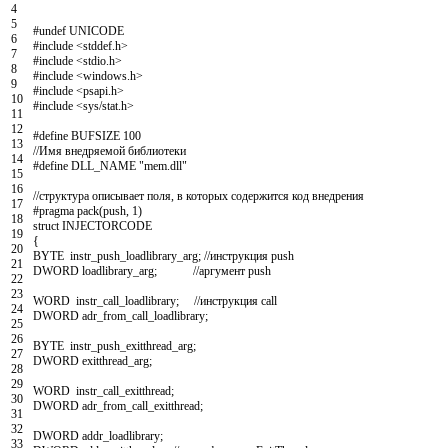
4
5
#undef UNICODE
6
#include <stddef.h>
7
#include <stdio.h>
8
#include <windows.h>
9
#include <psapi.h>
10
#include <sys/stat.h>
11
12
#define BUFSIZE 100
13
//Имя внедряемой библиотеки
14
#define DLL_NAME "mem.dll"
15
16
//структура описывает поля, в которых содержится код внедрения
17
#pragma pack(push, 1)
18
struct
INJECTORCODE
19
{
20
BYTE
instr_push_loadlibrary_arg
;
//инструкция push
21
DWORD
loadlibrary_arg
;
//аргумент push
22
23
WORD
instr_call_loadlibrary
;
//инструкция call
24
DWORD
adr_from_call_loadlibrary
;
25
26
BYTE
instr_push_exitthread_arg
;
27
DWORD
exitthread_arg
;
28
29
WORD
instr_call_exitthread
;
30
DWORD
adr_from_call_exitthread
;
31
32
DWORD
addr_loadlibrary
;
33