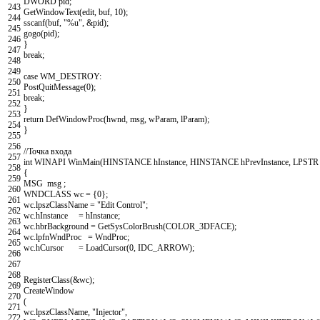
DWORD
pid
;
243
GetWindowText
(
edit
,
buf
,
10
)
;
244
sscanf
(
buf
,
"%u"
,
&
pid
)
;
245
gogo
(
pid
)
;
246
}
247
break
;
248
249
case
WM_DESTROY
:
250
PostQuitMessage
(
0
)
;
251
break
;
252
}
253
return
DefWindowProc
(
hwnd
,
msg
,
wParam
,
lParam
)
;
254
}
255
256
//Точка входа
257
int
WINAPI
WinMain
(
HINSTANCE
hInstance
,
HINSTANCE
hPrevInstance
,
LPST
258
{
259
MSG
msg
;
260
WNDCLASS
wc
=
{
0
}
;
261
wc
.
lpszClassName
=
"Edit Control"
;
262
wc
.
hInstance
=
hInstance
;
263
wc
.
hbrBackground
=
GetSysColorBrush
(
COLOR_3DFACE
)
;
264
wc
.
lpfnWndProc
=
WndProc
;
265
wc
.
hCursor
=
LoadCursor
(
0
,
IDC_ARROW
)
;
266
267
268
RegisterClass
(
&
wc
)
;
269
CreateWindow
270
(
271
wc
.
lpszClassName
,
"Injector"
,
272