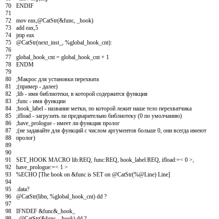
70
ENDIF
71
72
mov
eax
,
@
CatStr
(
&
func
,
_
hook
)
73
add
eax
,
5
74
jmp
eax
75
@
CatStr
(
next
_
inst
_
,
%global
_
hook
_
cnt
)
:
76
77
global_hook_cnt
=
global
_
hook
_
cnt
+
1
78
ENDM
79
80
;Макрос для установки перехвата
81
;(пример - далее)
82
;lib - имя библиотеки, в которой содержится функция
83
;func - имя функции
84
;hook_label - название метки, по которой лежит наше тело перехватчика
85
;ifload - загрузить ли предварительно библиотеку (0 по умолчанию)
86
;have_prologue - имеет ли функция пролог
87
;(не задавайте для функций с числом аргументов больше 0, они всегда имеют
88
пролог)
89
90
91
SET_HOOK
MACRO
lib
:
REQ
,
func
:
REQ
,
hook
_
label
:
REQ
,
ifload
:
=
<
0
>
,
92
have
_
prologue
:
=
<
1
>
93
%ECHO
[
The
hook
on
&
func
is
SET
on
@
CatStr
(
%
@
Line
)
Line
]
94
95
.
data
?
96
@
CatStr
(
libn
,
%global
_
hook
_
cnt
)
dd
?
97
98
IFNDEF
&
func
&
_
hook
_
99
@
CatStr
(
&
func
,
_
hook
)
dd
?