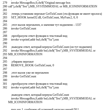
279
invoke
MessageBox
,
0
,
chr
$
(
"Original message box
280
call"
)
,
chr
$
(
"Test"
)
,
MB
_
SYSTEMMODAL
or
MB
_
ICONINFORMATION
281
282
;теперь установим перехват GetTickCount (эта функция не имеет пролога)
283
SET_HOOK
kernel
32
.
dll
,
GetTickCount
,
MyFunc
2
,
0
,
0
284
285
;этот вызов перехвачен, и значение тут подменено - 1337
286
invoke
GetTickCount
287
288
;преобразуем ответ функции в текстовый вид
289
invoke
wsprintf
,
addr
buf
,
chr
$
(
"%u"
)
,
eax
290
291
;выведем ответ, который вернула GetTickCount (он тут подменен)
292
invoke
MessageBox
,
0
,
addr
buf
,
chr
$
(
"Test"
)
,
MB
_
SYSTEMMODAL
or
293
MB
_
ICONINFORMATION
294
295
;убираем перехват
296
REMOVE_HOOK
GetTickCount
,
0
297
298
;этот вызов уже не перехвачен
299
invoke
GetTickCount
300
301
;преобразуем ответ функции в текстовый вид
302
invoke
wsprintf
,
addr
buf
,
chr
$
(
"%u"
)
,
eax
;выведем ответ, который вернула GetTickCount
invoke
MessageBox
,
0
,
addr
buf
,
chr
$
(
"Test"
)
,
MB
_
SYSTEMMODAL
or
MB
_
ICONINFORMATION
mov
eax
,
1
;сообщаем об успешной загрузке нашей DLL