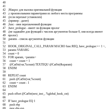
40
41
42
;Макрос для вызова оригинальной функции
43
;с произвольными параметрами из любого места программы
44
;(если перехват установлен)
45
;(пример - далее)
46
;func - имя перехваченной функции
47
;have_prologue - имеет ли функция пролог
48
;(не задавайте для функций с числом аргументов больше 0, они всегда имеют
49
пролог)
50
;params - список аргументов функции
51
52
HOOK_ORIGINAL_CALL_PARAM
MACRO
func
:
REQ
,
have
_
prologue
:
=
<
1
>
,
53
params
:
VARARG
54
count
=
0
55
FOR
xparam
,
<
params
>
56
count
=
count
+
1
57
@
CatStr
(
var
,
%count
)
TEXTEQU
@
CatStr
(
&
xparam
)
58
ENDM
59
60
REPEAT
count
61
push
@
CatStr
(
var
,
%count
)
62
count
=
count
-
1
63
ENDM
64
65
push
offset
@
CatStr
(
next
_
inst
_
,
%global
_
hook
_
cnt
)
66
67
IF
have
_
prologue
EQ
1
68
push
ebp
69
mov
ebp
,
esp