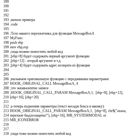
189
190
191
192
193
;начало примера
194
.
code
195
196
;Тело нашего перехватчика для функции MessageBoxA
197
MyFunc
:
198
push
ebp
199
mov
ebp
,
esp
200
;сюда можно поместить любой код
201
;[ebp+8] будет содержать первый аргумент функции
202
;[ebp+12] - второй аргумент и т.д.
203
;[ebp+4] будет содержать адрес возврата из функции
204
205
206
;вызываем оригинальную функцию с переданными параметрами
207
HOOK_ORIGINAL_CALL
MessageBoxA
,
4
208
;это эквивалентно записи
209
;HOOK_ORIGINAL_CALL_PARAM MessageBoxA,1, [ebp+8], [ebp+12],
210
[ebp+16], [ebp+20]
211
212
;а теперь подменим параметры (текст месадж бокса и иконку):
213
HOOK_ORIGINAL_CALL_PARAM
MessageBoxA
,
1
,
[
ebp
+
8
]
,
chr
$
(
"ахаха,
214
перехват быдлозащиты!"
)
,
[
ebp
+
16
]
,
MB
_
SYSTEMMODAL
or
215
MB
_
ICONERROR
216
217
218
;сюда тоже можно поместить любой код