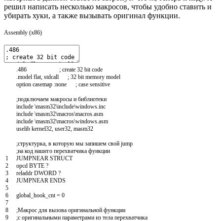
решил написать несколько макросов, чтобы удобно ставить и
убирать хуки, а также вызывать оригинал функции.
Assembly (x86)
.
486
; create 32 bit code
.
model
flat
,
stdcall
; 32 bit memory model
option
casemap
:
none
; case sensitive
;подключаем макросы и библиотеки
include
\
masm
32
\
include
\
windows
.
inc
include
\
masm
32
\
macros
\
macros
.
asm
include
\
masm
32
\
macros
\
windows
.
asm
uselib
kernel
32
,
user
32
,
masm
32
;структурка, в которую мы запишем свой jump
;на код нашего перехватчика функции
1
JUMPNEAR
STRUCT
2
opcd
BYTE
?
3
reladdr
DWORD
?
4
JUMPNEAR
ENDS
5
6
global_hook_cnt
=
0
7
8
;Макрос для вызова оригинальной функции
9
;с оригинальными параметрами из тела перехватчика