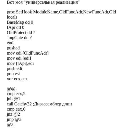
Вот моя "универсальная реализация"
proc SetHook ModuleName,OldFuncAdr,NewFuncAdr,Old
locals
BaseMap dd 0
fApi dd 0
OldProtect dd ?
JmpGate dd ?
endl
pushad
mov edi,[OldFuncAdr]
mov edi,[edi]
mov [fApi],edi
push edi
pop esi
xor ecx,ecx
@@:
cmp ecx,5
jnb @1
call Catchy32 ;Дизассемблер длин
cmp eax,0
jnz @2
jmp @3
@2: