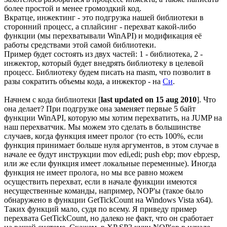
более простой и менее громоздкий код.
Вкратце, инжектинг - это подгрузка нашей библиотеки в
сторонний процесс, а сплайсинг - перехват какой-либо
функции (мы перехватывали WinAPI) и модификация её
работы средствами этой самой библиотеки.
Пример будет состоять из двух частей: 1 - библиотека, 2 -
инжектор, который будет внедрять библиотеку в целевой
процесс. Библиотеку будем писать на masm, что позволит в
разы сократить объемы кода, а инжектор - на
Си
.
Начнем с кода библиотеки [
last updated on 15 aug 2010
]. Что
она делает? При подгрузке она заменяет первые 5 байт
функции WinAPI, которую мы хотим перехватить, на JUMP на
наш перехватчик. Мы можем это сделать в большинстве
случаев, когда функция имеет пролог (то есть 100%, если
функция принимает больше нуля аргументов, в этом случае в
начале ее будут инструкции mov edi,edi; push ebp; mov ebp;esp,
или же если функция имеет локальные переменные). Иногда
функция не имеет пролога, но мы все равно можем
осуществить перехват, если в начале функции имеются
несущественные команды, например, NOP'ы (такое было
обнаружено в функции GetTickCount на Windows Vista x64).
Таких функций мало, судя по всему. Я приведу пример
перехвата GetTickCount, но далеко не факт, что он сработает