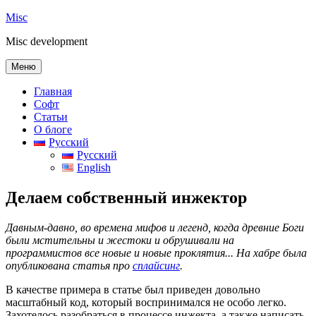
Перейти
Misc
к
Misc development
содержимому
Меню
Главная
Софт
Статьи
О блоге
Русский
Русский
English
Делаем собственный инжектор
Давным-давно, во времена мифов и легенд, когда древние Боги
были мстительны и жестоки и обрушивали на
программистов все новые и новые проклятия... На хабре была
опубликована статья про
сплайсинг
.
В качестве примера в статье был приведен довольно
масштабный код, который воспринимался не особо легко.
Захотелось разобраться в процессе инжекта, а также написать