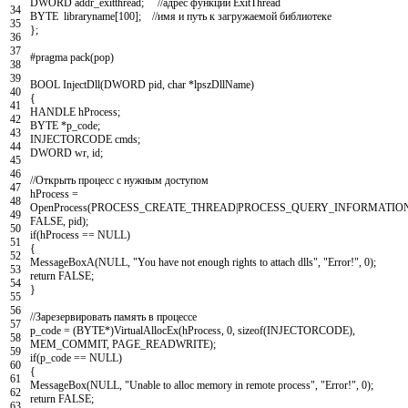
DWORD
addr_exitthread
;
//адрес функции ExitThread
34
BYTE
libraryname
[
100
]
;
//имя и путь к загружаемой библиотеке
35
}
;
36
37
#pragma pack(pop)
38
39
BOOL
InjectDll
(
DWORD
pid
,
char
*
lpszDllName
)
40
{
41
HANDLE
hProcess
;
42
BYTE
*
p_code
;
43
INJECTORCODE
cmds
;
44
DWORD
wr
,
id
;
45
46
//Открыть процесс с нужным доступом
47
hProcess
=
48
OpenProcess
(
PROCESS_CREATE_THREAD
|
PROCESS_QUERY_INFORMATIO
49
FALSE
,
pid
)
;
50
if
(
hProcess
==
NULL
)
51
{
52
MessageBoxA
(
NULL
,
"You have not enough rights to attach dlls"
,
"Error!"
,
0
)
;
53
return
FALSE
;
54
}
55
56
//Зарезервировать память в процессе
57
p_code
=
(
BYTE
*
)
VirtualAllocEx
(
hProcess
,
0
,
sizeof
(
INJECTORCODE
)
,
58
MEM_COMMIT
,
PAGE_READWRITE
)
;
59
if
(
p_code
==
NULL
)
60
{
61
MessageBox
(
NULL
,
"Unable to alloc memory in remote process"
,
"Error!"
,
0
)
;
62
return
FALSE
;
63