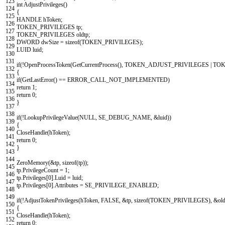
123
int
AdjustPrivileges
(
)
124
{
125
HANDLE
hToken
;
126
TOKEN_PRIVILEGES
tp
;
127
TOKEN_PRIVILEGES
oldtp
;
128
DWORD
dwSize
=
sizeof
(
TOKEN_PRIVILEGES
)
;
129
LUID
luid
;
130
131
if
(
!
OpenProcessToken
(
GetCurrentProcess
(
)
,
TOKEN_ADJUST_PRIVILEGES
|
TOK
132
{
133
if
(
GetLastError
(
)
==
ERROR_CALL_NOT_IMPLEMENTED
)
134
return
1
;
135
return
0
;
136
}
137
138
if
(
!
LookupPrivilegeValue
(
NULL
,
SE_DEBUG_NAME
,
&
luid
)
)
139
{
140
CloseHandle
(
hToken
)
;
141
return
0
;
142
}
143
144
ZeroMemory
(
&
tp
,
sizeof
(
tp
)
)
;
145
tp
.
PrivilegeCount
=
1
;
146
tp
.
Privileges
[
0
]
.
Luid
=
luid
;
147
tp
.
Privileges
[
0
]
.
Attributes
=
SE_PRIVILEGE_ENABLED
;
148
149
if
(
!
AdjustTokenPrivileges
(
hToken
,
FALSE
,
&
tp
,
sizeof
(
TOKEN_PRIVILEGES
)
,
&
ol
150
{
151
CloseHandle
(
hToken
)
;
152
return
0
;