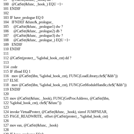
100
@
CatStr
(
&
func
,
_
hook
_
)
EQU
<
1
>
101
ENDIF
102
103
IF
have
_
prologue
EQ
0
104
IFNDEF
&
func
&
_
prologue
_
105
@
CatStr
(
&
func
,
_
prologue
1
)
dw
?
106
@
CatStr
(
&
func
,
_
prologue
2
)
db
?
107
@
CatStr
(
&
func
,
_
prologue
3
)
dw
?
108
@
CatStr
(
&
func
,
_
prologue
_
)
EQU
<
1
>
109
ENDIF
110
ENDIF
111
112
@
CatStr
(
protect
_
,
%global
_
hook
_
cnt
)
dd
?
113
114
.
code
115
IF
ifload
EQ
1
116
mov
@
CatStr
(
libn
,
%global
_
hook
_
cnt
)
,
FUNC
(
LoadLibrary
,
chr
$
(
"&lib"
)
)
117
ELSE
118
mov
@
CatStr
(
libn
,
%global
_
hook
_
cnt
)
,
FUNC
(
GetModuleHandle
,
chr
$
(
"&lib"
)
)
119
ENDIF
120
121
mov
@
CatStr
(
&
func
,
_
hook
)
,
FUNC
(
GetProcAddress
,
@
CatStr
(
libn
,
122
%global
_
hook
_
cnt
)
,
chr
$
(
"&func"
)
)
123
124
invoke
VirtualProtect
,
@
CatStr
(
&
func
,
_
hook
)
,
sizeof
JUMPNEAR
,
125
PAGE
_
READWRITE
,
offset
@
CatStr
(
protect
_
,
%global
_
hook
_
cnt
)
126
127
mov
eax
,
@
CatStr
(
&
func
,
_
hook
)
128