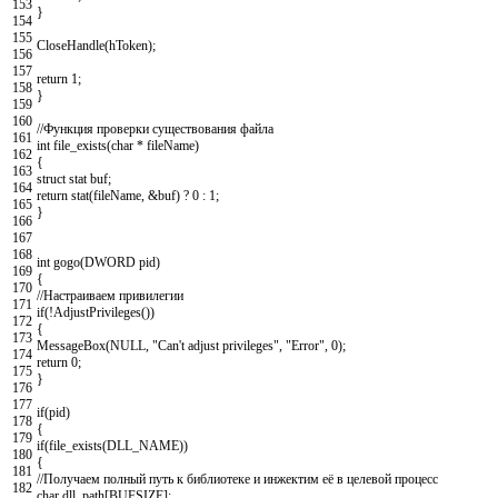
153
}
154
155
CloseHandle
(
hToken
)
;
156
157
return
1
;
158
}
159
160
//Функция проверки существования файла
161
int
file_exists
(
char
*
fileName
)
162
{
163
struct
stat
buf
;
164
return
stat
(
fileName
,
&
buf
)
?
0
:
1
;
165
}
166
167
168
int
gogo
(
DWORD
pid
)
169
{
170
//Настраиваем привилегии
171
if
(
!
AdjustPrivileges
(
)
)
172
{
173
MessageBox
(
NULL
,
"Can't adjust privileges"
,
"Error"
,
0
)
;
174
return
0
;
175
}
176
177
if
(
pid
)
178
{
179
if
(
file_exists
(
DLL_NAME
)
)
180
{
181
//Получаем полный путь к библиотеке и инжектим её в целевой процесс
182
char
dll_path
[
BUFSIZE
]
;