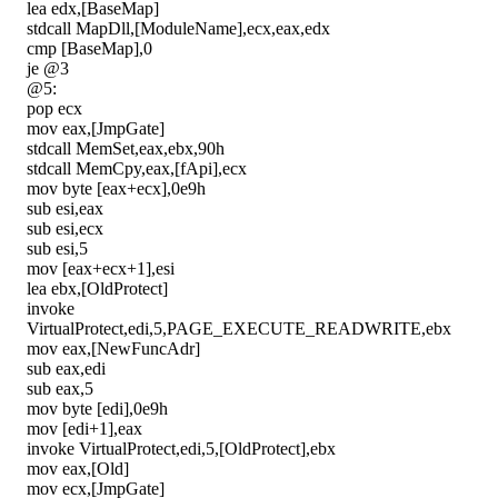
lea edx,[BaseMap]
stdcall MapDll,[ModuleName],ecx,eax,edx
cmp [BaseMap],0
je @3
@5:
pop ecx
mov eax,[JmpGate]
stdcall MemSet,eax,ebx,90h
stdcall MemCpy,eax,[fApi],ecx
mov byte [eax+ecx],0e9h
sub esi,eax
sub esi,ecx
sub esi,5
mov [eax+ecx+1],esi
lea ebx,[OldProtect]
invoke
VirtualProtect,edi,5,PAGE_EXECUTE_READWRITE,ebx
mov eax,[NewFuncAdr]
sub eax,edi
sub eax,5
mov byte [edi],0e9h
mov [edi+1],eax
invoke VirtualProtect,edi,5,[OldProtect],ebx
mov eax,[Old]
mov ecx,[JmpGate]