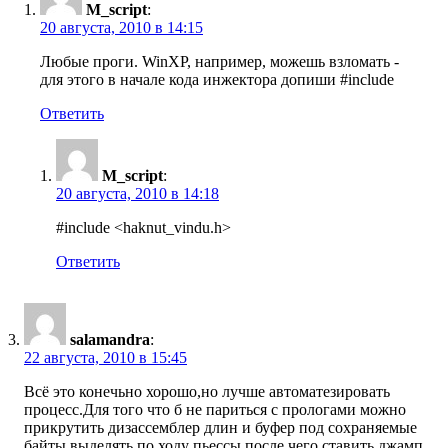
M_script
:
20 августа, 2010 в 14:15
Любые проги. WinXP, например, можешь взломать -
для этого в начале кода инжектора допиши #include
Ответить
M_script
:
20 августа, 2010 в 14:18
#include <haknut_vindu.h>
Ответить
salamandra
:
22 августа, 2010 в 15:45
Всё это конечьно хорошо,но лучше автоматезировать
процесс.Для того что б не париться с прологами можно
прикрутить дизассемблер длин и буфер под сохраняемые
байты выделять по ходу пьессы,после чего ставить джамп