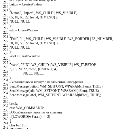
//Создаем элементы интерфейса
213
button
=
CreateWindow
214
(
215
"button"
,
"Inject!"
,
WS_CHILD
|
WS_VISIBLE
,
216
85
,
10
,
60
,
22
,
hwnd
,
(
HMENU
)
2
,
217
NULL
,
NULL
218
)
;
219
edit
=
CreateWindow
220
(
221
"Edit"
,
"1"
,
WS_CHILD
|
WS_VISIBLE
|
WS_BORDER
|
ES_NUMBER
,
222
30
,
10
,
50
,
22
,
hwnd
,
(
HMENU
)
3
,
223
NULL
,
NULL
224
)
;
225
label
=
CreateWindow
226
(
227
"static"
,
"PID"
,
WS_CHILD
|
WS_VISIBLE
|
WS_TABSTOP
,
228
5
,
13
,
20
,
22
,
hwnd
,
(
HMENU
)
4
,
229
NULL
,
NULL
230
)
;
231
//Устанавливаем шрифт для элементов интерфейса
232
SendMessage
(
button
,
WM_SETFONT
,
WPARAM
(
hFont
)
,
TRUE
)
;
233
SendMessage
(
edit
,
WM_SETFONT
,
WPARAM
(
hFont
)
,
TRUE
)
;
234
SendMessage
(
label
,
WM_SETFONT
,
WPARAM
(
hFont
)
,
TRUE
)
;
235
236
break
;
237
case
WM_COMMAND
:
238
//Обрабатываем нажатие на клавишу
239
if
(
LOWORD
(
wParam
)
==
2
)
240
{
241
char
buf
[
10
]
;
242