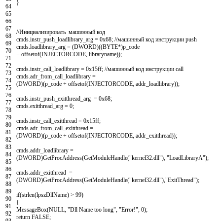
}
64
65
66
67
//Инициализировать машинный код
68
cmds
.
instr_push_loadlibrary_arg
=
0x68
;
//машинный код инструкции push
69
cmds
.
loadlibrary_arg
=
(
DWORD
)
(
(
BYTE
*
)
p_code
70
+
offsetof
(
INJECTORCODE
,
libraryname
)
)
;
71
72
cmds
.
instr_call_loadlibrary
=
0x15ff
;
//машинный код инструкции call
73
cmds
.
adr_from_call_loadlibrary
=
74
(
DWORD
)
(
p_code
+
offsetof
(
INJECTORCODE
,
addr_loadlibrary
)
)
;
75
76
cmds
.
instr_push_exitthread_arg
=
0x68
;
77
cmds
.
exitthread_arg
=
0
;
78
79
cmds
.
instr_call_exitthread
=
0x15ff
;
80
cmds
.
adr_from_call_exitthread
=
81
(
DWORD
)
(
p_code
+
offsetof
(
INJECTORCODE
,
addr_exitthread
)
)
;
82
83
cmds
.
addr_loadlibrary
=
84
(
DWORD
)
GetProcAddress
(
GetModuleHandle
(
"kernel32.dll"
)
,
"LoadLibraryA"
)
;
85
86
cmds
.
addr_exitthread
=
87
(
DWORD
)
GetProcAddress
(
GetModuleHandle
(
"kernel32.dll"
)
,
"ExitThread"
)
;
88
89
if
(
strlen
(
lpszDllName
)
>
99
)
90
{
91
MessageBox
(
NULL
,
"Dll Name too long"
,
"Error!"
,
0
)
;
92
return
FALSE
;