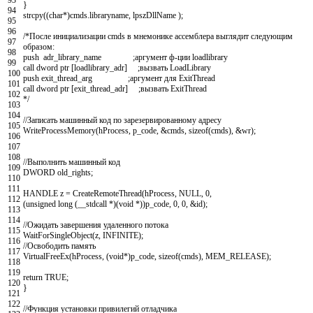
93
}
94
strcpy
(
(
char
*
)
cmds
.
libraryname
,
lpszDllName
)
;
95
96
/*После инициализации cmds в мнемонике ассемблера выглядит следующим
97
образом:
98
push adr_library_name ;аргумент ф-ции loadlibrary
99
call dword ptr [loadlibrary_adr] ;вызвать LoadLibrary
100
push exit_thread_arg ;аргумент для ExitThread
101
call dword ptr [exit_thread_adr] ;вызвать ExitThread
102
*/
103
104
//Записать машинный код по зарезервированному адресу
105
WriteProcessMemory
(
hProcess
,
p_code
,
&
cmds
,
sizeof
(
cmds
)
,
&
wr
)
;
106
107
108
//Выполнить машинный код
109
DWORD
old_rights
;
110
111
HANDLE
z
=
CreateRemoteThread
(
hProcess
,
NULL
,
0
,
112
(
unsigned
long
(
__stdcall
*
)
(
void
*
)
)
p_code
,
0
,
0
,
&
id
)
;
113
114
//Ожидать завершения удаленного потока
115
WaitForSingleObject
(
z
,
INFINITE
)
;
116
//Освободить память
117
VirtualFreeEx
(
hProcess
,
(
void
*
)
p_code
,
sizeof
(
cmds
)
,
MEM_RELEASE
)
;
118
119
return
TRUE
;
120
}
121
122
//Функция установки привилегий отладчика