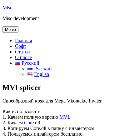
Перейти
Misc
к
Misc development
содержимому
Меню
Главная
Софт
Статьи
О блоге
Русский
Русский
English
MVI splicer
Своеобразный кряк для Mega Vkontakte Inviter.
Как использовать:
1. Качаем полную версию
MVI
.
2. Качаем
Core.dll
.
3. Копируем Core.dll в папку с инвайтером.
4. Пользуемся инвайтером бесплатно.