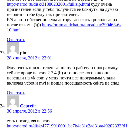
http://narod.ru/disk/31886232001/full.zip.html
буду очень
признателен если у тебя получится ее бякнуть, да думаю
не один я тебе буду так признателен.
P/S а вот собственно куда автору засылать трололозавра
после взлома )))))
http://forum.antichat.ru/threadnav290463-6-
10.html
Ответить
pin
:
28 января, 2012 в 22:01
буду очень признателен за полную рабочую программку.
сейчас вроде версия 2.7.4 (b) а то после того как они
перешли на vk.com у меня почти все программы упали
включая vcbot и mvi и пошла посещаемость сайта на спад.
Ответить
Сергей
:
30 апреля, 2012 в 22:56
есть последняя версия
http://narod.ru/disk/47719910001.be7b4a31c2ad31aa49202333fd1fe