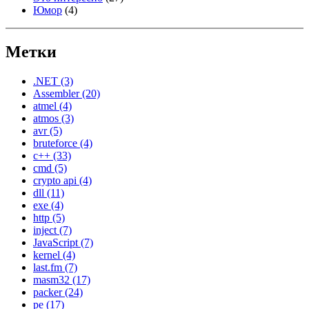
Юмор
(4)
Метки
.NET
(3)
Assembler
(20)
atmel
(4)
atmos
(3)
avr
(5)
bruteforce
(4)
c++
(33)
cmd
(5)
crypto api
(4)
dll
(11)
exe
(4)
http
(5)
inject
(7)
JavaScript
(7)
kernel
(4)
last.fm
(7)
masm32
(17)
packer
(24)
pe
(17)