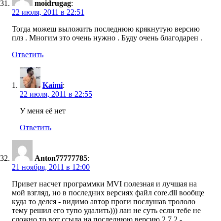
moidrugag
:
22 июля, 2011 в 22:51
Тогда можеш выложить последнюю крякнутую версию
плз . Многим это очень нужно . Буду очень благодарен .
Ответить
Kaimi
:
22 июля, 2011 в 22:55
У меня её нет
Ответить
Anton77777785
:
21 ноября, 2011 в 12:00
Привет насчет программки MVI полезная и лучшая на
мой взгляд, но в последних версиях файл core.dll вообще
куда то делся - видимо автор проги послушав трололо
тему решил его тупо удалить))) лан не суть если тебе не
сложно то вот ссыла на последнюю версию 2.7.2 -