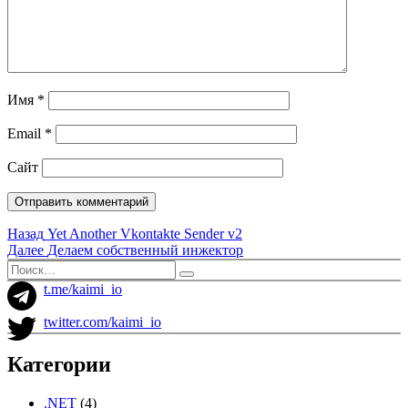
Имя
*
Email
*
Сайт
Навигация
Предыдущая
Назад
Yet Another Vkontakte Sender v2
запись:
Следующая
Далее
Делаем собственный инжектор
по
запись:
Искать:
Поиск
записям
t.me/kaimi_io
twitter.com/kaimi_io
Категории
.NET
(4)