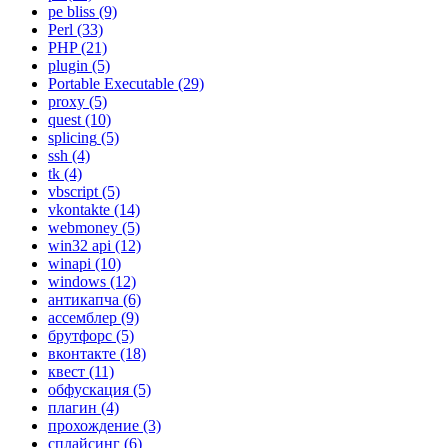
pe bliss
(9)
Perl
(33)
PHP
(21)
plugin
(5)
Portable Executable
(29)
proxy
(5)
quest
(10)
splicing
(5)
ssh
(4)
tk
(4)
vbscript
(5)
vkontakte
(14)
webmoney
(5)
win32 api
(12)
winapi
(10)
windows
(12)
антикапча
(6)
ассемблер
(9)
брутфорс
(5)
вконтакте
(18)
квест
(11)
обфускация
(5)
плагин
(4)
прохождение
(3)
сплайсинг
(6)