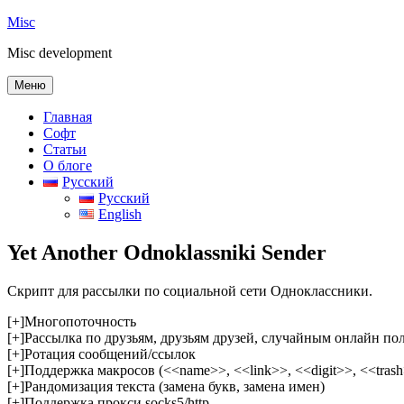
Перейти
Misc
к
Misc development
содержимому
Меню
Главная
Софт
Статьи
О блоге
Русский
Русский
English
Yet Another Odnoklassniki Sender
Скрипт для рассылки по социальной сети Одноклассники.
[+]Многопоточность
[+]Рассылка по друзьям, друзьям друзей, случайным онлайн по
[+]Ротация сообщений/ссылок
[+]Поддержка макросов (<<name>>, <<link>>, <<digit>>, <<tras
[+]Рандомизация текста (замена букв, замена имен)
[+]Поддержка прокси socks5/http