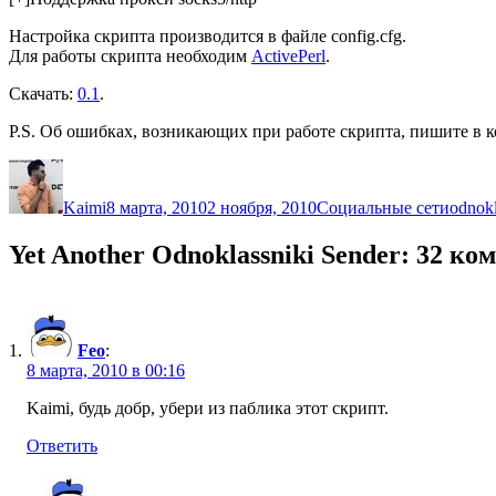
Настройка скрипта производится в файле config.cfg.
Для работы скрипта необходим
ActivePerl
.
Скачать:
0.1
.
P.S. Об ошибках, возникающих при работе скрипта, пишите в 
Автор
Опубликовано
Рубрики
Метк
Kaimi
8 марта, 2010
2 ноября, 2010
Социальные сети
odnokl
Yet Another Odnoklassniki Sender: 32 к
Feo
:
8 марта, 2010 в 00:16
Kaimi, будь добр, убери из паблика этот скрипт.
Ответить