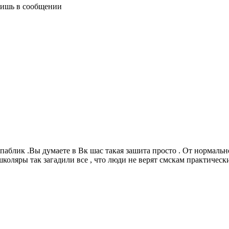
авишь в сообщении
аблик .Вы думаете в Вк шас такая зашита просто . От нормальн
оляры так загадили все , что люди не верят смскам практически