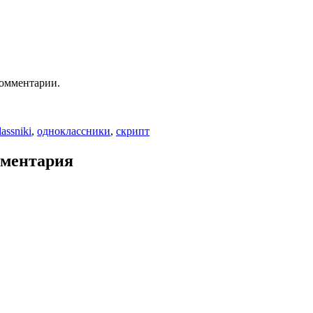
комментарии.
и
assniki
,
одноклассники
,
скрипт
омментария