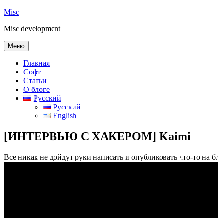
Перейти
Misc
к
Misc development
содержимому
Меню
Главная
Софт
Статьи
О блоге
Русский
Русский
English
[ИНТЕРВЬЮ С ХАКЕРОМ] Kaimi
Все никак не дойдут руки написать и опубликовать что-то на б