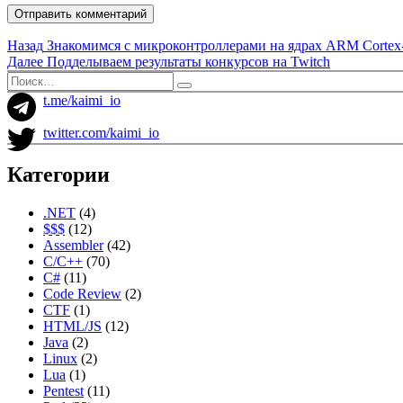
Навигация
Предыдущая
Назад
Знакомимся с микроконтроллерами на ядрах ARM Corte
запись:
Следующая
Далее
Подделываем результаты конкурсов на Twitch
по
запись:
Искать:
Поиск
записям
t.me/kaimi_io
twitter.com/kaimi_io
Категории
.NET
(4)
$$$
(12)
Assembler
(42)
C/C++
(70)
C#
(11)
Code Review
(2)
CTF
(1)
HTML/JS
(12)
Java
(2)
Linux
(2)
Lua
(1)
Pentest
(11)