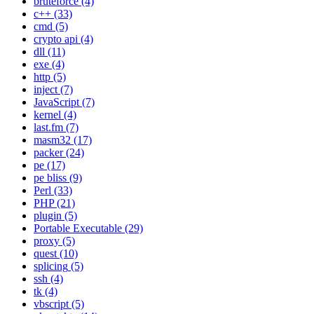
bruteforce
(4)
c++
(33)
cmd
(5)
crypto api
(4)
dll
(11)
exe
(4)
http
(5)
inject
(7)
JavaScript
(7)
kernel
(4)
last.fm
(7)
masm32
(17)
packer
(24)
pe
(17)
pe bliss
(9)
Perl
(33)
PHP
(21)
plugin
(5)
Portable Executable
(29)
proxy
(5)
quest
(10)
splicing
(5)
ssh
(4)
tk
(4)
vbscript
(5)