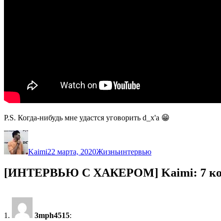
P.S. Когда-нибудь мне удастся уговорить d_x'a 😁
Автор
Опубликовано
Рубрики
Метки
Kaimi
22 марта, 2020
Жизнь
интервью
[ИНТЕРВЬЮ С ХАКЕРОМ] Kaimi: 7 ко
3mph4515
: