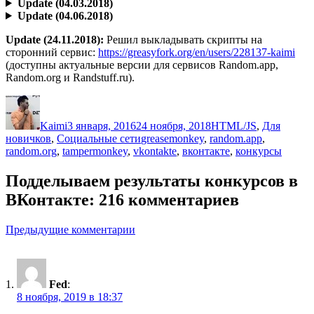
Update (04.03.2018)
Update (04.06.2018)
Update (24.11.2018):
Решил выкладывать скрипты на
сторонний сервис:
https://greasyfork.org/en/users/228137-kaimi
(доступны актуальные версии для сервисов Random.app,
Random.org и Randstuff.ru).
Автор
Опубликовано
Рубрики
Kaimi
3 января, 2016
24 ноября, 2018
HTML/JS
,
Для
Метки
новичков
,
Социальные сети
greasemonkey
,
random.app
,
random.org
,
tampermonkey
,
vkontakte
,
вконтакте
,
конкурсы
Подделываем результаты конкурсов в
ВКонтакте: 216 комментариев
Навигация
Предыдущие комментарии
по
комментариям
Fed
:
8 ноября, 2019 в 18:37