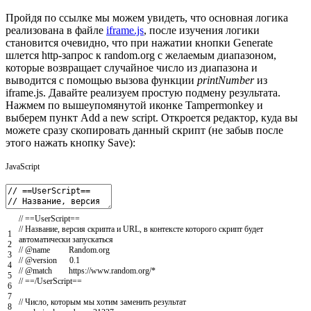
Пройдя по ссылке мы можем увидеть, что основная логика
реализована в файле
iframe.js
, после изучения логики
становится очевидно, что при нажатии кнопки Generate
шлется http-запрос к random.org с желаемым диапазоном,
которые возвращает случайное число из диапазона и
выводится с помощью вызова функции
printNumber
из
iframe.js. Давайте реализуем простую подмену результата.
Нажмем по вышеупомянутой иконке Tampermonkey и
выберем пункт Add a new script. Откроется редактор, куда вы
можете сразу скопировать данный скрипт (не забыв после
этого нажать кнопку Save):
JavaScript
// ==UserScript==
// Название, версия скрипта и URL, в контексте которого скрипт будет
1
автоматически запускаться
2
// @name Random.org
3
// @version 0.1
4
// @match https://www.random.org/*
5
// ==/UserScript==
6
7
// Число, которым мы хотим заменить результат
8