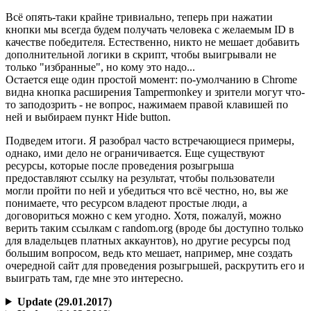
Всё опять-таки крайне тривиально, теперь при нажатии
кнопки мы всегда будем получать человека с желаемым ID в
качестве победителя. Естественно, никто не мешает добавить
дополнительной логики в скрипт, чтобы выигрывали не
только "избранные", но кому это надо...
Остается еще один простой момент: по-умолчанию в Chrome
видна кнопка расширения Tampermonkey и зрители могут что-
то заподозрить - не вопрос, нажимаем правой клавишей по
ней и выбираем пункт Hide button.
Подведем итоги. Я разобрал часто встречающиеся примеры,
однако, ими дело не ограничивается. Еще существуют
ресурсы, которые после проведения розыгрыша
предоставляют ссылку на результат, чтобы пользователи
могли пройти по ней и убедиться что всё честно, но, вы же
понимаете, что ресурсом владеют простые люди, а
договориться можно с кем угодно. Хотя, пожалуй, можно
верить таким ссылкам с random.org (вроде бы доступно только
для владельцев платных аккаунтов), но другие ресурсы под
большим вопросом, ведь кто мешает, например, мне создать
очередной сайт для проведения розыгрышей, раскрутить его и
выиграть там, где мне это интересно.
Update (29.01.2017)