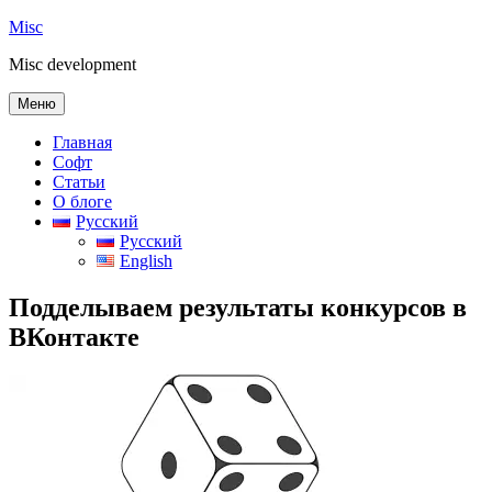
Перейти
Misc
к
Misc development
содержимому
Меню
Главная
Софт
Статьи
О блоге
Русский
Русский
English
Подделываем результаты конкурсов в
ВКонтакте