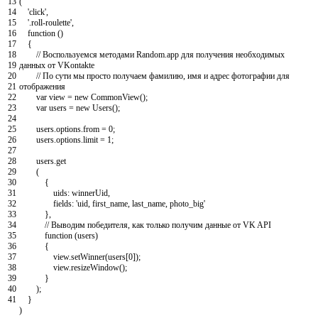
13
(
14
'click'
,
15
'.roll-roulette'
,
16
function
(
)
17
{
18
// Воспользуемся методами Random.app для получения необходимых
19
данных от VKontakte
20
// По сути мы просто получаем фамилию, имя и адрес фотографии для
21
отображения
22
var
view
=
new
CommonView
(
)
;
23
var
users
=
new
Users
(
)
;
24
25
users
.
options
.
from
=
0
;
26
users
.
options
.
limit
=
1
;
27
28
users
.
get
29
(
30
{
31
uids
:
winnerUid
,
32
fields
:
'uid, first_name, last_name, photo_big'
33
}
,
34
// Выводим победителя, как только получим данные от VK API
35
function
(
users
)
36
{
37
view
.
setWinner
(
users
[
0
]
)
;
38
view
.
resizeWindow
(
)
;
39
}
40
)
;
41
}
)