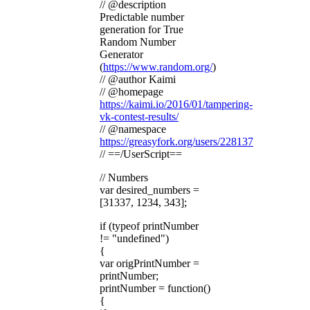
// @description
Predictable number
generation for True
Random Number
Generator
(
https://www.random.org/
)
// @author Kaimi
// @homepage
https://kaimi.io/2016/01/tampering-
vk-contest-results/
// @namespace
https://greasyfork.org/users/228137
// ==/UserScript==
// Numbers
var desired_numbers =
[31337, 1234, 343];
if (typeof printNumber
!= "undefined")
{
var origPrintNumber =
printNumber;
printNumber = function()
{