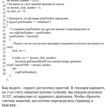
var
desired_number
=
31337
;
9
// На каком по счету нажатии произвести замену
10
var
desired_click_number
=
3
;
11
var
click_ctr
=
0
;
12
13
// Проверяем, что функция printNumber определена
14
if
(
typeof
printNumber
!=
"undefined"
)
15
{
16
// Сохраняем printNumber под другим именем и переопределяем её
17
var
origPrintNumber
=
printNumber
;
18
printNumber
=
function
(
)
19
{
20
// Ведем учет кол-ва вызовов функции и подменяем результат на нужном по
21
счету
22
click_ctr
++
;
23
24
if
(
click_ctr
==
desired_click_number
)
25
document
.
getElementById
(
"true-random-integer-generator-
26
result"
)
.
innerHTML
=
desired_number
;
27
else
28
origPrintNumber
(
)
;
29
}
}
;
Как видите - скрипт достаточно простой. В текущем варианте,
на 3 по счету нажатии кнопки Generate, мы увидим результат
31337, независимо от заданного диапазона. Чтобы сбросить
счетчик нажатий, достаточно перезагрузить страницу в
браузере.