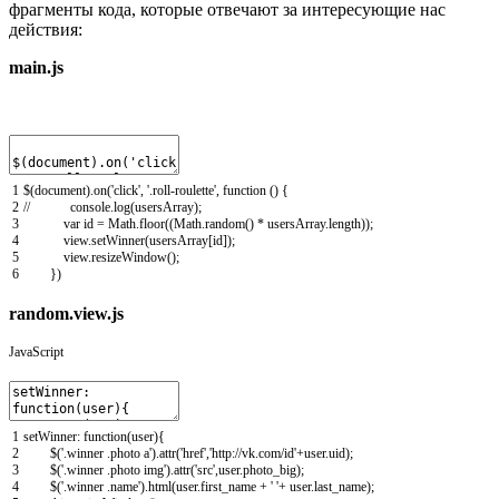
фрагменты кода, которые отвечают за интересующие нас
действия:
main.js
1
$
(
document
)
.
on
(
'click'
,
'.roll-roulette'
,
function
(
)
{
2
// console.log(usersArray);
3
var
id
=
Math
.
floor
(
(
Math
.
random
(
)
*
usersArray
.
length
)
)
;
4
view
.
setWinner
(
usersArray
[
id
]
)
;
5
view
.
resizeWindow
(
)
;
6
}
)
random.view.js
JavaScript
1
setWinner
:
function
(
user
)
{
2
$
(
'.winner .photo a'
)
.
attr
(
'href'
,
'http://vk.com/id'
+
user
.
uid
)
;
3
$
(
'.winner .photo img'
)
.
attr
(
'src'
,
user
.
photo_big
)
;
4
$
(
'.winner .name'
)
.
html
(
user
.
first_name
+
' '
+
user
.
last_name
)
;