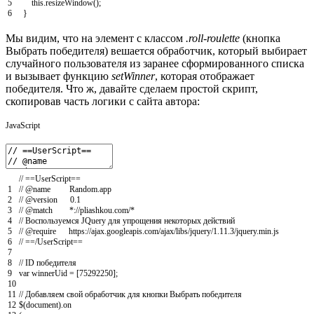
5
this
.
resizeWindow
(
)
;
6
}
Мы видим, что на элемент с классом
.roll-roulette
(кнопка
Выбрать победителя) вешается обработчик, который выбирает
случайного пользователя из заранее сформированного списка
и вызывает функцию
setWinner
, которая отображает
победителя. Что ж, давайте сделаем простой скрипт,
скопировав часть логики с сайта автора:
JavaScript
// ==UserScript==
1
// @name Random.app
2
// @version 0.1
3
// @match *://pliashkou.com/*
4
// Воспользуемся JQuery для упрощения некоторых действий
5
// @require https://ajax.googleapis.com/ajax/libs/jquery/1.11.3/jquery.min.js
6
// ==/UserScript==
7
8
// ID победителя
9
var
winnerUid
=
[
75292250
]
;
10
11
// Добавляем свой обработчик для кнопки Выбрать победителя
12
$
(
document
)
.
on