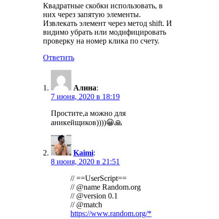
Квадратные скобки использовать, в
них через запятую элементы.
Извлекать элемент через метод shift. И
видимо убрать или модифицировать
проверку на номер клика по счету.
Ответить
Алина
:
7 июня, 2020 в 18:19
Простите,а можно для
аникейщиков))))😀🙏
Kaimi
:
8 июня, 2020 в 21:51
// ==UserScript==
// @name Random.org
// @version 0.1
// @match
https://www.random.org/*