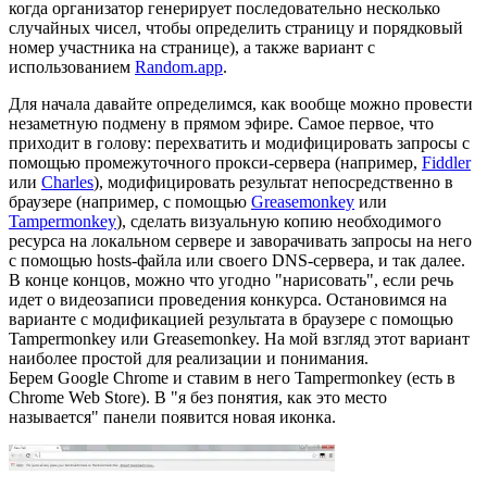
когда организатор генерирует последовательно несколько
случайных чисел, чтобы определить страницу и порядковый
номер участника на странице), а также вариант с
использованием
Random.app
.
Для начала давайте определимся, как вообще можно провести
незаметную подмену в прямом эфире. Самое первое, что
приходит в голову: перехватить и модифицировать запросы с
помощью промежуточного прокси-сервера (например,
Fiddler
или
Charles
), модифицировать результат непосредственно в
браузере (например, с помощью
Greasemonkey
или
Tampermonkey
), сделать визуальную копию необходимого
ресурса на локальном сервере и заворачивать запросы на него
с помощью hosts-файла или своего DNS-сервера, и так далее.
В конце концов, можно что угодно "нарисовать", если речь
идет о видеозаписи проведения конкурса. Остановимся на
варианте с модификацией результата в браузере с помощью
Tampermonkey или Greasemonkey. На мой взгляд этот вариант
наиболее простой для реализации и понимания.
Берем Google Chrome и ставим в него Tampermonkey (есть в
Chrome Web Store). В "я без понятия, как это место
называется" панели появится новая иконка.