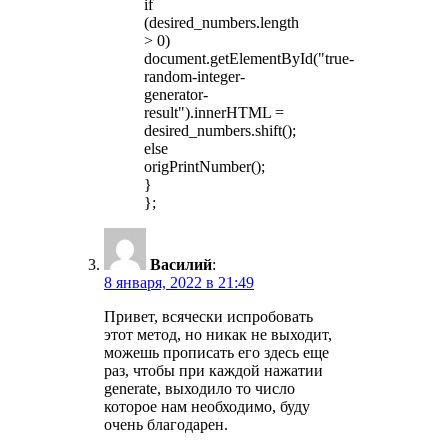
if
(desired_numbers.length
> 0)
document.getElementById("true-
random-integer-
generator-
result").innerHTML =
desired_numbers.shift();
else
origPrintNumber();
}
};
Василий
:
8 января, 2022 в 21:49
Привет, всячески испробовать
этот метод, но никак не выходит,
можешь прописать его здесь еще
раз, чтобы при каждой нажатии
generate, выходило то число
которое нам необходимо, буду
очень благодарен.