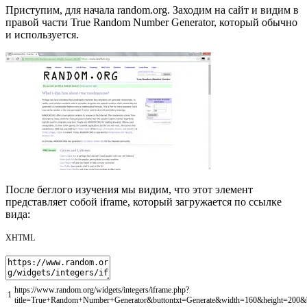
Приступим, для начала random.org. Заходим на сайт и видим в
правой части True Random Number Generator, который обычно
и используется.
После беглого изучения мы видим, что этот элемент
представляет собой iframe, который загружается по ссылке
вида:
XHTML
https
:
/
/
www
.
random
.
org
/
widgets
/
integers
/
iframe
.
php
?
1
title
=
True
+
Random
+
Number
+
Generator
&
buttontxt
=
Generate
&
width
=
160
&
height
=
200
&