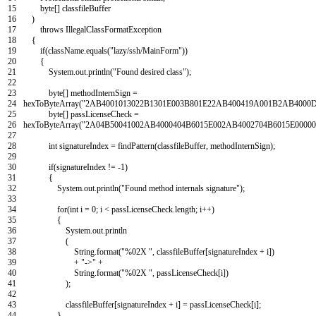
15
byte
[
]
classfileBuffer
16
)
17
throws
IllegalClassFormatException
18
{
19
if
(
className
.
equals
(
"lazy/ssh/MainForm"
)
)
20
{
21
System
.
out
.
println
(
"Found desired class"
)
;
22
23
byte
[
]
methodInternSign
=
24
hexToByteArray
(
"2AB4001013022B1301E003B801E22AB400419A001B2AB4000D
25
byte
[
]
passLicenseCheck
=
26
hexToByteArray
(
"2A04B50041002AB4000404B6015E002AB4002704B6015E000000
27
28
int
signatureIndex
=
findPattern
(
classfileBuffer
,
methodInternSign
)
;
29
30
if
(
signatureIndex
!=
-
1
)
31
{
32
System
.
out
.
println
(
"Found method internals signature"
)
;
33
34
for
(
int
i
=
0
;
i
<
passLicenseCheck
.
length
;
i
++
)
35
{
36
System
.
out
.
println
37
(
38
String
.
format
(
"%02X "
,
classfileBuffer
[
signatureIndex
+
i
]
)
39
+
"->"
+
40
String
.
format
(
"%02X "
,
passLicenseCheck
[
i
]
)
41
)
;
42
43
classfileBuffer
[
signatureIndex
+
i
]
=
passLicenseCheck
[
i
]
;
44
}