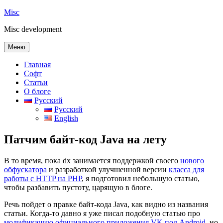
Перейти
Misc
к
Misc development
содержимому
Меню
Главная
Софт
Статьи
О блоге
Русский
Русский
English
Патчим байт-код Java на лету
В то время, пока dx занимается поддержкой своего
нового
обфускатора
и разработкой улучшенной версии
класса для
работы с HTTP на PHP
, я подготовил небольшую статью,
чтобы разбавить пустоту, царящую в блоге.
Речь пойдет о правке байт-кода Java, как видно из названия
статьи. Когда-то давно я уже писал подобную статью про
модификацию официального приложения VK под Android
, но