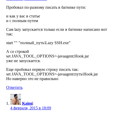
Пробовал по-разному писать в батнике пути:
и как у вас в статье
и с полным путем
Сам lazy запускается только если в батнике написано вот
так:
start "" "полный_путь\Lazy SSH.exe"
А со строкой
set JAVA_TOOL_OPTIONS=-javaagent:Hook.jar
уже не запускается.
Еще пробовал первую строку писать так:
set JAVA_TOOL_OPTIONS=-javaagent:путь\Hook.jar
Но наверно это не правильно
Ответить
Kaimi
:
4 февраля, 2015 в 18:09