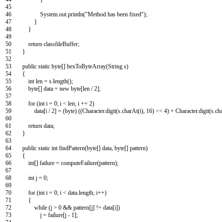
45
46
System
.
out
.
println
(
"Method has been fixed"
)
;
47
}
48
}
49
50
return
classfileBuffer
;
51
}
52
53
public
static
byte
[
]
hexToByteArray
(
String
s
)
54
{
55
int
len
=
s
.
length
(
)
;
56
byte
[
]
data
=
new
byte
[
len
/
2
]
;
57
58
for
(
int
i
=
0
;
i
<
len
;
i
+=
2
)
59
data
[
i
/
2
]
=
(
byte
)
(
(
Character
.
digit
(
s
.
charAt
(
i
)
,
16
)
<<
4
)
+
Character
.
digit
(
s
.
ch
60
61
return
data
;
62
}
63
64
public
static
int
findPattern
(
byte
[
]
data
,
byte
[
]
pattern
)
65
{
66
int
[
]
failure
=
computeFailure
(
pattern
)
;
67
68
int
j
=
0
;
69
70
for
(
int
i
=
0
;
i
<
data
.
length
;
i
++
)
71
{
72
while
(
j
>
0
&&
pattern
[
j
]
!=
data
[
i
]
)
73
j
=
failure
[
j
-
1
]
;