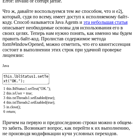
Error: Invalid or corrupt jarfile.
Что ж, давайте воспользуемся тем же способом, что и e2j,
который, судя по всему, имеет доступ к исполняемому байт-
коду. Способ называется Java Agents и
эта небольшая статья
описывает необходимые основы для использования его в
своих целях. Теперь нам нужно понять, как именно мы будем
править байт-код. Пролистав содержимое метода
formWindowOpened, можно отметить, что его квинтэссенция
состоит в выполнении этих строк при удачной проверке
лицензии:
Java
1
this
.
lblStatus1
.
setText
(
"OK."
)
;
2
this
.
isUser
=
true
;
3
this
.
txtThreads1
.
setEnabled
(
true
)
;
4
this
.
txtThreads2
.
setEnabled
(
true
)
;
5
in
.
close
(
)
;
6
return
;
Причем на первую и предпоследнюю строки можно в общем-
то забить. Возникает вопрос, как перейти к их выполнению,
не производя модификации кучи условных переходов.