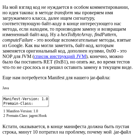
На мой взгляд код не нуждается в особом комментировании,
но идея такова: в методе
transform
мы проверяем имя
загружаемого класса, далее ищем сигнатуру,
соответствующую байт-коду в конце интересующего нас
метода, если находим, то производим замену и возвращаем
измененный байт-код. Ну а
hexToByteArray
,
findPattern
,
computeFailure
- это вообще вспомогательные методы, взятые
из Google. Как вы могли заметить, байт-код, которым
заменяется оригинальный код, дополнен нулями, 0x00 - это
NOP для JVM (
список инструкций JVM
), конечно, можно
было бы поставить RET (0xB1), но опять же, во время тестов
что-то не срослось и я решил оставить замену в текущем виде.
Еще нам потребуется Manifest для нашего jar-файла:
Java
1
Manifest
-
Version
:
1.0
2
Premain
-
Class
:
jagent
.
Hook
Кстати, оказывается, в конце манифеста должна быть пустая
строка, минут 10 потратил на проблему, почему мой .jar-файл