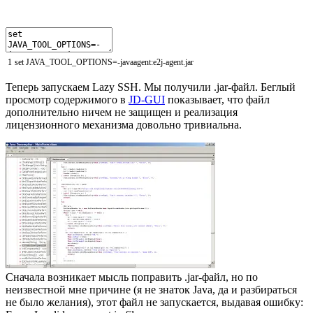
1
set
JAVA_TOOL_OPTIONS
=
-
javaagent
:
e2j
-
agent
.
jar
Теперь запускаем Lazy SSH. Мы получили .jar-файл. Беглый
просмотр содержимого в
JD-GUI
показывает, что файл
дополнительно ничем не защищен и реализация
лицензионного механизма довольно тривиальна.
Сначала возникает мысль поправить .jar-файл, но по
неизвестной мне причине (я не знаток Java, да и разбираться
не было желания), этот файл не запускается, выдавая ошибку: