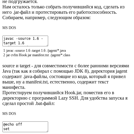
не подгружается.
Нам осталось только собрать получившийся код, сделать из
него .jar-файл и протестировать его работоспособность.
Собираем, например, следующим образом:
MS DOS
1
javac
-source
1
.
6
-target
1
.
6
.
/
jagent
/
*
.
java
2
jar
cvfm
Hook
.
jar
manifest
.
txt
.
/
jagent
/
*
.
class
source и target - для совместимости с более ранними версиями
Java (так как я собирал с помощью JDK 8), директория jagent
содержит .java-файлы, состоящие из кода, который я привел
выше, ну а manifest.txt, естественно, содержит текст
манифеста.
Протестируем получившийся Hook.jar, поместив его в
директорию с программой Lazy SSH. Для удобства запуска я
сделал простой .bat-файл:
MS DOS