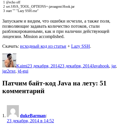
1
@echo
off
2
set
JAVA
_
TOOL
_
OPTIONS
=
-
javaagent
:Hook.jar
3
start
""
"Lazy SSH.exe"
Запускаем и видим, что ошибки исчезли, а также поля,
позволяющие задавать количество потоков, стали
разблокированными, как и при наличии действующей
лицензии. Mission accomplished.
Скачать:
исходный код из статьи
+
Lazy SSH
.
Автор
Опубликовано
Рубрики
Метки
Kaimi
23 декабря, 2014
23 декабря, 2014
Java
hook
,
jar
,
jar2exe
,
jd-gui
Патчим байт-код Java на лету: 51
комментарий
dukeBarman
:
23 декабря, 2014 в 14:52