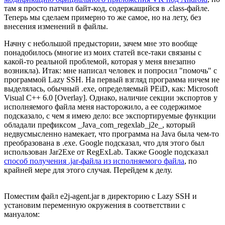
там я просто патчил байт-код, содержащийся в .class-файле.
Теперь мы сделаем примерно то же самое, но на лету, без
внесения изменений в файлы.
Начну с небольшой предыстории, зачем мне это вообще
понадобилось (многие из моих статей все-таки связаны с
какой-то реальной проблемой, которая у меня внезапно
возникла). Итак: мне написал человек и попросил "помочь" с
программой Lazy SSH. На первый взгляд программа ничем не
выделялась, обычный .exe, определяемый PEiD, как: Microsoft
Visual C++ 6.0 [Overlay]. Однако, наличие секции экспортов у
исполняемого файла меня насторожило, а ее содержимое
подсказало, с чем я имею дело: все экспортируемые функции
обладали префиксом _Java_com_regexlab_j2e_, который
недвусмысленно намекает, что программа на Java была чем-то
преобразована в .exe. Google подсказал, что для этого был
использован Jar2Exe от RegExLab. Также Google подсказал
способ получения .jar-файла из исполняемого файла
, по
крайней мере для этого случая. Перейдем к делу.
Поместим файл e2j-agent.jar в директорию с Lazy SSH и
установим переменную окружения в соответствии с
мануалом: