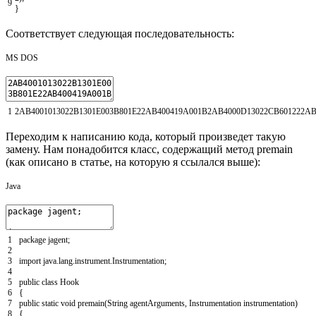
9
}
Соответствует следующая последовательность:
MS DOS
1
2AB4001013022B1301E003B801E22AB400419A001B2AB4000D13022CB601222AB
Переходим к написанию кода, который произведет такую
замену. Нам понадобится класс, содержащий метод premain
(как описано в статье, на которую я ссылался выше):
Java
1
package
jagent
;
2
3
import
java
.
lang
.
instrument
.
Instrumentation
;
4
5
public
class
Hook
6
{
7
public
static
void
premain
(
String
agentArguments
,
Instrumentation
instrumentation
)
8
{