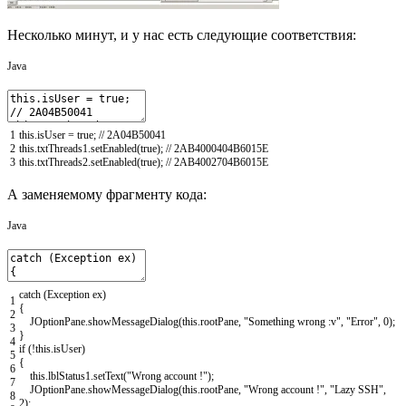
Несколько минут, и у нас есть следующие соответствия:
Java
1
this
.
isUser
=
true
;
// 2A04B50041
2
this
.
txtThreads1
.
setEnabled
(
true
)
;
// 2AB4000404B6015E
3
this
.
txtThreads2
.
setEnabled
(
true
)
;
// 2AB4002704B6015E
А заменяемому фрагменту кода:
Java
catch
(
Exception
ex
)
1
{
2
JOptionPane
.
showMessageDialog
(
this
.
rootPane
,
"Something wrong :v"
,
"Error"
,
0
)
;
3
}
4
if
(
!
this
.
isUser
)
5
{
6
this
.
lblStatus1
.
setText
(
"Wrong account !"
)
;
7
JOptionPane
.
showMessageDialog
(
this
.
rootPane
,
"Wrong account !"
,
"Lazy SSH"
,
8
2
)
;