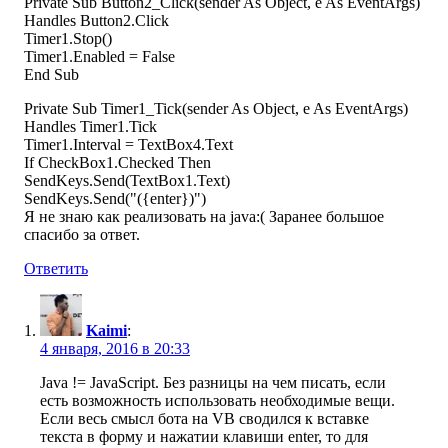
Private Sub Button2_Click(sender As Object, e As EventArgs)
Handles Button2.Click
Timer1.Stop()
Timer1.Enabled = False
End Sub
Private Sub Timer1_Tick(sender As Object, e As EventArgs)
Handles Timer1.Tick
Timer1.Interval = TextBox4.Text
If CheckBox1.Checked Then
SendKeys.Send(TextBox1.Text)
SendKeys.Send("({enter})")
Я не знаю как реализовать на java:( Заранее большое
спасибо за ответ.
Ответить
Kaimi
:
4 января, 2016 в 20:33
Java != JavaScript. Без разницы на чем писать, если
есть возможность использовать необходимые вещи.
Если весь смысл бота на VB сводился к вставке
текста в форму и нажатии клавиши enter, то для