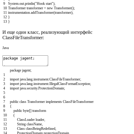
9
System
.
out
.
println
(
"Hook start"
)
;
10
Transformer
transformer
=
new
Transformer
(
)
;
11
instrumentation
.
addTransformer
(
transformer
)
;
12
}
13
}
И еще один класс, реализующий интерфейс
ClassFileTransformer:
Java
package
jagent
;
1
2
import
java
.
lang
.
instrument
.
ClassFileTransformer
;
3
import
java
.
lang
.
instrument
.
IllegalClassFormatException
;
4
import
java
.
security
.
ProtectionDomain
;
5
6
7
public
class
Transformer
implements
ClassFileTransformer
8
{
9
public
byte
[
]
transform
10
(
11
ClassLoader
loader
,
12
String
className
,
13
Class
classBeingRedefined
,
14
ProtectionDomain
protectionDomain
,