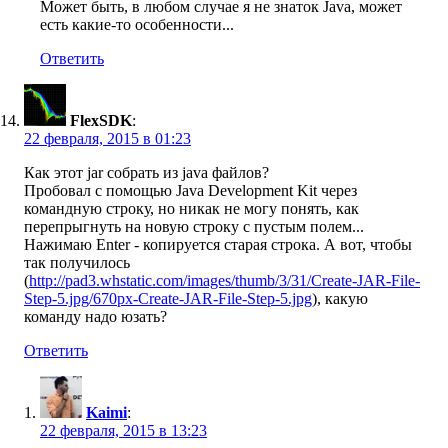
Может быть, в любом случае я не знаток Java, может
есть какие-то особенности...
Ответить
FlexSDK
:
22 февраля, 2015 в 01:23
Как этот jar собрать из java файлов?
Пробовал с помощью Java Development Kit через
командную строку, но никак не могу понять, как
перепрыгнуть на новую строку с пустым полем...
Нажимаю Enter - копируется старая строка. А вот, чтобы
так получилось
(
http://pad3.whstatic.com/images/thumb/3/31/Create-JAR-File-
Step-5.jpg/670px-Create-JAR-File-Step-5.jpg
), какую
команду надо юзать?
Ответить
Kaimi
:
22 февраля, 2015 в 13:23