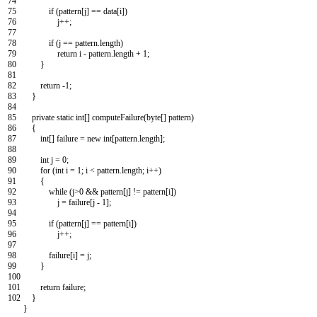
74
75
if
(
pattern
[
j
]
==
data
[
i
]
)
76
j
++
;
77
78
if
(
j
==
pattern
.
length
)
79
return
i
-
pattern
.
length
+
1
;
80
}
81
82
return
-
1
;
83
}
84
85
private
static
int
[
]
computeFailure
(
byte
[
]
pattern
)
86
{
87
int
[
]
failure
=
new
int
[
pattern
.
length
]
;
88
89
int
j
=
0
;
90
for
(
int
i
=
1
;
i
<
pattern
.
length
;
i
++
)
91
{
92
while
(
j
>
0
&&
pattern
[
j
]
!=
pattern
[
i
]
)
93
j
=
failure
[
j
-
1
]
;
94
95
if
(
pattern
[
j
]
==
pattern
[
i
]
)
96
j
++
;
97
98
failure
[
i
]
=
j
;
99
}
100
101
return
failure
;
102
}
}