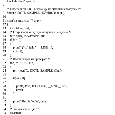
6
#include <sys/types.h>
7
8
/* Определяем IOCTL команду по аналогии с модулем */
9
#define IOCTL_SAMPLE _IOWR(800, 0, int)
10
11
main
(
int
argc
,
char
*
*
argv
)
12
{
13
int
i
,
fd
,
ret
,
buf
;
14
/* Открываем хендл для общения с модулем */
15
fd
=
open
(
"/dev/testdev"
,
0
)
;
16
if
(
fd
<
0
)
17
{
18
printf
(
"(%d) fail\n"
,
__LINE__
)
;
19
exit
(
-
1
)
;
20
}
21
/* Шлем запрос на проверку */
22
for
(
i
=
0
;
i
<
2
;
i
++
)
23
{
24
ret
=
ioctl
(
fd
,
IOCTL_SAMPLE
,
&
buf
)
;
25
26
if
(
ret
<
0
)
27
{
28
printf
(
"(%d) fail - %d\n"
,
__LINE__
,
ret
)
;
29
break
;
30
}
31
32
printf
(
"Result: %d\n"
,
buf
)
;
33
}
34
/* Закрываем хендл */
35
close
(
fd
)
;