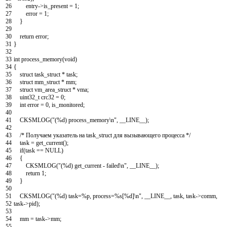
26
entry
->
is_present
=
1
;
27
error
=
1
;
28
}
29
30
return
error
;
31
}
32
33
int
process_memory
(
void
)
34
{
35
struct
task_struct
*
task
;
36
struct
mm_struct
*
mm
;
37
struct
vm_area_struct
*
vma
;
38
uint32_t
crc32
=
0
;
39
int
error
=
0
,
is_monitored
;
40
41
CKSMLOG
(
"(%d) process_memory\n"
,
__LINE__
)
;
42
43
/* Получаем указатель на task_struct для вызывающего процесса */
44
task
=
get_current
(
)
;
45
if
(
task
==
NULL
)
46
{
47
CKSMLOG
(
"(%d) get_current - failed\n"
,
__LINE__
)
;
48
return
1
;
49
}
50
51
CKSMLOG
(
"(%d) task=%p, process=%s[%d]\n"
,
__LINE__
,
task
,
task
->
comm
,
52
task
->
pid
)
;
53
54
mm
=
task
->
mm
;
55