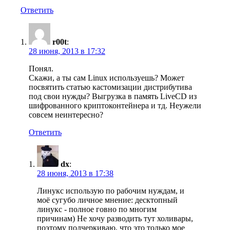
Ответить
r00t
:
28 июня, 2013 в 17:32
Понял.
Скажи, а ты сам Linux используешь? Может
посвятить статью кастомизации дистрибутива
под свои нужды? Выгрузка в память LiveCD из
шифрованного криптоконтейнера и тд. Неужели
совсем неинтересно?
Ответить
dx
:
28 июня, 2013 в 17:38
Линукс использую по рабочим нуждам, и
моё сугубо личное мнение: десктопный
линукс - полное говно по многим
причинам) Не хочу разводить тут холивары,
поэтому подчеркиваю, что это только мое