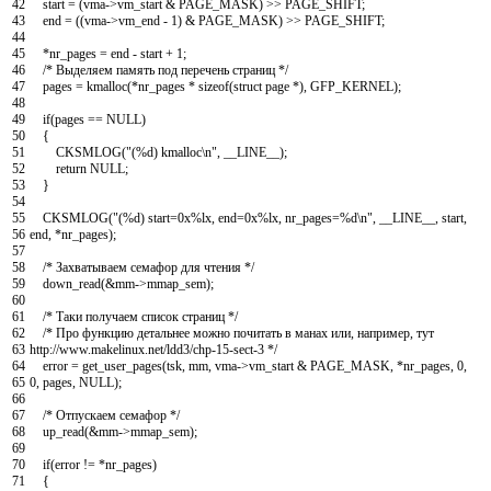
42
start
=
(
vma
->
vm_start
&
PAGE_MASK
)
>>
PAGE_SHIFT
;
43
end
=
(
(
vma
->
vm_end
-
1
)
&
PAGE_MASK
)
>>
PAGE_SHIFT
;
44
45
*
nr_pages
=
end
-
start
+
1
;
46
/* Выделяем память под перечень страниц */
47
pages
=
kmalloc
(
*
nr_pages
*
sizeof
(
struct
page
*
)
,
GFP_KERNEL
)
;
48
49
if
(
pages
==
NULL
)
50
{
51
CKSMLOG
(
"(%d) kmalloc\n"
,
__LINE__
)
;
52
return
NULL
;
53
}
54
55
CKSMLOG
(
"(%d) start=0x%lx, end=0x%lx, nr_pages=%d\n"
,
__LINE__
,
start
,
56
end
,
*
nr_pages
)
;
57
58
/* Захватываем семафор для чтения */
59
down_read
(
&
mm
->
mmap_sem
)
;
60
61
/* Таки получаем список страниц */
62
/* Про функцию детальнее можно почитать в манах или, например, тут
63
http://www.makelinux.net/ldd3/chp-15-sect-3 */
64
error
=
get_user_pages
(
tsk
,
mm
,
vma
->
vm_start
&
PAGE_MASK
,
*
nr_pages
,
0
,
65
0
,
pages
,
NULL
)
;
66
67
/* Отпускаем семафор */
68
up_read
(
&
mm
->
mmap_sem
)
;
69
70
if
(
error
!=
*
nr_pages
)
71
{