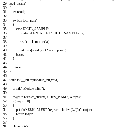
29
ioctl_param
)
30
{
31
int
result
;
32
33
switch
(
ioctl_num
)
34
{
35
case
IOCTL_SAMPLE
:
36
printk
(
KERN
_
ALERT
"IOCTL_SAMPLE\n"
)
;
37
38
result
=
cksm_check
(
)
;
39
40
put_user
(
result
,
(
int
*
)
ioctl_param
)
;
41
break
;
42
}
43
44
return
0
;
45
}
46
47
static
int
__init
mymodule_init
(
void
)
48
{
49
printk
(
"Module init\n"
)
;
50
51
major
=
register_chrdev
(
0
,
DEV_NAME
,
&
fops
)
;
52
if
(
major
<
0
)
53
{
54
printk
(
KERN
_
ALERT
"register_chrdev (%d)\n"
,
major
)
;
55
return
major
;
56
}
57
58
cksm_init
(
)
;