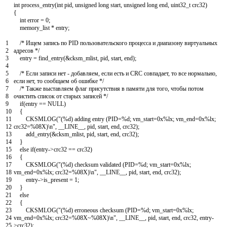
int
process_entry
(
int
pid
,
unsigned
long
start
,
unsigned
long
end
,
uint32_t
crc32
)
{
int
error
=
0
;
memory_list
*
entry
;
1
/* Ищем запись по PID пользовательского процесса и диапазону виртуальных
2
адресов */
3
entry
=
find_entry
(
&
cksm_mlist
,
pid
,
start
,
end
)
;
4
5
/* Если записи нет - добавляем, если есть и CRC совпадает, то все нормально,
6
если нет, то сообщаем об ошибке */
7
/* Также выставляем флаг присутствия в памяти для того, чтобы потом
8
очистить список от старых записей */
9
if
(
entry
==
NULL
)
10
{
11
CKSMLOG
(
"(%d) adding entry (PID=%d; vm_start=0x%lx; vm_end=0x%lx;
12
crc32=%08X)\n"
,
__LINE__
,
pid
,
start
,
end
,
crc32
)
;
13
add_entry
(
&
cksm_mlist
,
pid
,
start
,
end
,
crc32
)
;
14
}
15
else
if
(
entry
->
crc32
==
crc32
)
16
{
17
CKSMLOG
(
"(%d) checksum validated (PID=%d; vm_start=0x%lx;
18
vm_end=0x%lx; crc32=%08X)\n"
,
__LINE__
,
pid
,
start
,
end
,
crc32
)
;
19
entry
->
is_present
=
1
;
20
}
21
else
22
{
23
CKSMLOG
(
"(%d) erroneous checksum (PID=%d; vm_start=0x%lx;
24
vm_end=0x%lx; crc32=%08X~%08X)\n"
,
__LINE__
,
pid
,
start
,
end
,
crc32
,
entry
-
25
>
crc32
)
;