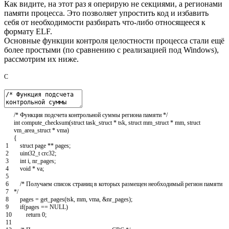
Как видите, на этот раз я оперирую не секциями, а регионами
памяти процесса. Это позволяет упростить код и избавить
себя от необходимости разбирать что-либо относящееся к
формату ELF.
Основные функции контроля целостности процесса стали ещё
более простыми (по сравнению с реализацией под Windows),
рассмотрим их ниже.
C
/* Функция подсчета контрольной суммы региона памяти */
int
compute_checksum
(
struct
task_struct
*
tsk
,
struct
mm_struct
*
mm
,
struct
vm_area_struct
*
vma
)
{
1
struct
page
*
*
pages
;
2
uint32_t
crc32
;
3
int
i
,
nr_pages
;
4
void
*
va
;
5
6
/* Получаем список страниц в которых размещен необходимый регион памяти
7
*/
8
pages
=
get_pages
(
tsk
,
mm
,
vma
,
&
nr_pages
)
;
9
if
(
pages
==
NULL
)
10
return
0
;
11