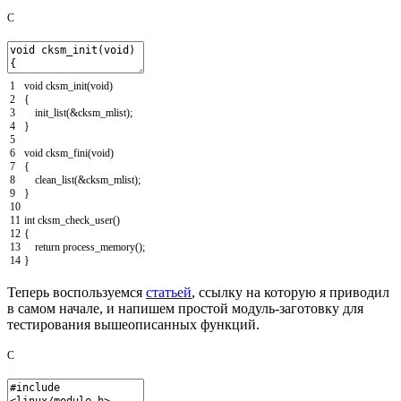
C
1
void
cksm_init
(
void
)
2
{
3
init_list
(
&
cksm_mlist
)
;
4
}
5
6
void
cksm_fini
(
void
)
7
{
8
clean_list
(
&
cksm_mlist
)
;
9
}
10
11
int
cksm_check_user
(
)
12
{
13
return
process_memory
(
)
;
14
}
Теперь воспользуемся
статьей
, ссылку на которую я приводил
в самом начале, и напишем простой модуль-заготовку для
тестирования вышеописанных функций.
C