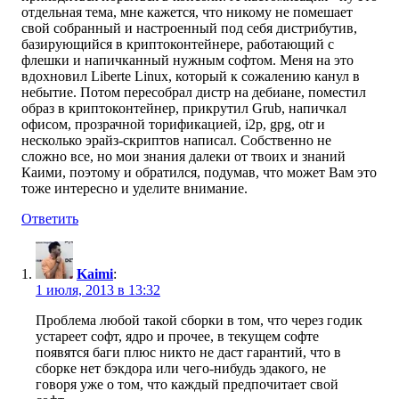
отдельная тема, мне кажется, что никому не помешает
свой собранный и настроенный под себя дистрибутив,
базирующийся в криптоконтейнере, работающий с
флешки и напичканный нужным софтом. Меня на это
вдохновил Liberte Linux, который к сожалению канул в
небытие. Потом пересобрал дистр на дебиане, поместил
образ в криптоконтейнер, прикрутил Grub, напичкал
офисом, прозрачной торификацией, i2p, gpg, otr и
несколько эрайз-скриптов написал. Собственно не
сложно все, но мои знания далеки от твоих и знаний
Каими, поэтому и обратился, подумав, что может Вам это
тоже интересно и уделите внимание.
Ответить
Kaimi
:
1 июля, 2013 в 13:32
Проблема любой такой сборки в том, что через годик
устареет софт, ядро и прочее, в текущем софте
появятся баги плюс никто не даст гарантий, что в
сборке нет бэкдора или чего-нибудь эдакого, не
говоря уже о том, что каждый предпочитает свой