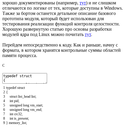
хорошо документированы (например,
тут
) и не слишком
отличаются по логике от тех, которые доступны в Windows.
Также за бортом останется детальное описание базового
прототипа модуля, который будет использован для
тестирования реализации функций контроля целостности.
Хорошую развернутую статью про основы разработки
модулей ядра под Linux можно почитать
тут
.
Перейдем непосредственно к коду. Как и раньше, начну с
формата, в котором хранятся контрольные суммы областей
памяти процесса.
C
1
typedef
struct
2
{
3
struct
list_head
list
;
4
int
pid
;
5
unsigned
long
vm_start
;
6
unsigned
long
vm_end
;
7
int
crc32
;
8
int
is_present
;
9
}
memory_list
;