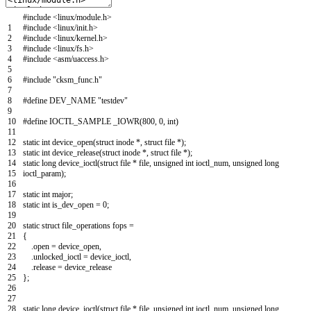
#include <linux/module.h>
1
#include <linux/init.h>
2
#include <linux/kernel.h>
3
#include <linux/fs.h>
4
#include <asm/uaccess.h>
5
6
#include "cksm_func.h"
7
8
#define DEV_NAME "testdev"
9
10
#define IOCTL_SAMPLE _IOWR(800, 0, int)
11
12
static
int
device_open
(
struct
inode
*
,
struct
file
*
)
;
13
static
int
device_release
(
struct
inode
*
,
struct
file
*
)
;
14
static
long
device_ioctl
(
struct
file
*
file
,
unsigned
int
ioctl_num
,
unsigned
long
15
ioctl_param
)
;
16
17
static
int
major
;
18
static
int
is_dev_open
=
0
;
19
20
static
struct
file_operations
fops
=
21
{
22
.
open
=
device_open
,
23
.
unlocked_ioctl
=
device_ioctl
,
24
.
release
=
device
_
release
25
}
;
26
27
28
static
long
device_ioctl
(
struct
file
*
file
,
unsigned
int
ioctl_num
,
unsigned
long