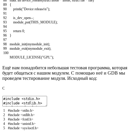
88
static
int
device_release
(
struct
inode
*
inode
,
struct
file
*
file
)
89
{
90
printk
(
"Device release\n"
)
;
91
92
is_dev_open
--
;
93
module_put
(
THIS_MODULE
)
;
94
95
return
0
;
96
}
97
98
module_init
(
mymodule_init
)
;
99
module_exit
(
mymodule_exit
)
;
100
MODULE_LICENSE
(
"GPL"
)
;
Ещё нам понадобится небольшая тестовая программа, которая
будет общаться с нашим модулем. С помощью неё и GDB мы
проведем тестирование модуля. Исходный код:
C
1
#include <stdio.h>
2
#include <stdlib.h>
3
#include <fcntl.h>
4
#include <unistd.h>
5
#include <sys/ioctl.h>