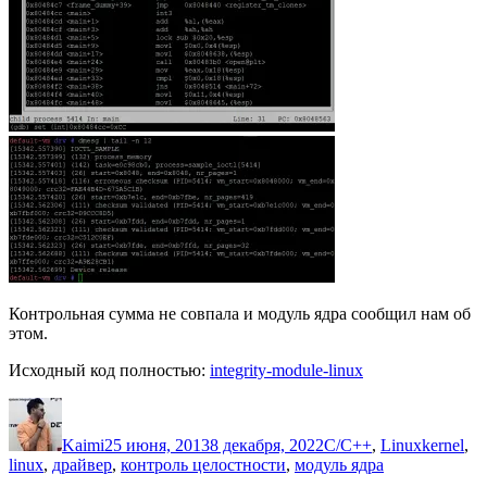
Контрольная сумма не совпала и модуль ядра сообщил нам об
этом.
Исходный код полностью:
integrity-module-linux
Автор
Опубликовано
Рубрики
Метки
Kaimi
25 июня, 2013
8 декабря, 2022
C/C++
,
Linux
kernel
,
linux
,
драйвер
,
контроль целостности
,
модуль ядра