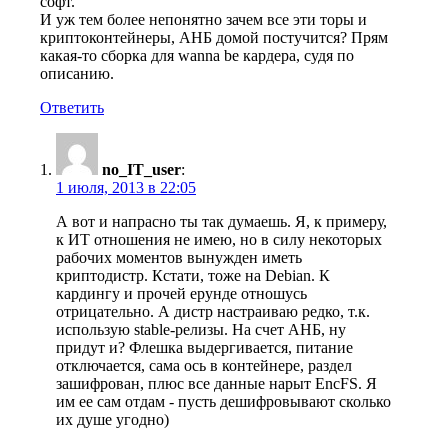
софт.
И уж тем более непонятно зачем все эти торы и
криптоконтейнеры, АНБ домой постучится? Прям
какая-то сборка для wanna be кардера, судя по
описанию.
Ответить
no_IT_user
:
1 июля, 2013 в 22:05
А вот и напрасно ты так думаешь. Я, к примеру,
к ИТ отношения не имею, но в силу некоторых
рабочих моментов вынужден иметь
криптодистр. Кстати, тоже на Debian. К
кардингу и прочей ерунде отношусь
отрицательно. А дистр настраиваю редко, т.к.
использую stable-релизы. На счет АНБ, ну
придут и? Флешка выдергивается, питание
отключается, сама ось в контейнере, раздел
зашифрован, плюс все данные нарыт EncFS. Я
им ее сам отдам - пусть дешифровывают сколько
их душе угодно)