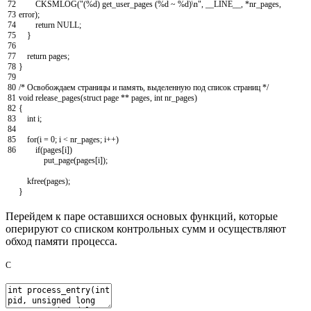
72
CKSMLOG
(
"(%d) get_user_pages (%d ~ %d)\n"
,
__LINE__
,
*
nr_pages
,
73
error
)
;
74
return
NULL
;
75
}
76
77
return
pages
;
78
}
79
80
/* Освобождаем страницы и память, выделенную под список страниц */
81
void
release_pages
(
struct
page
*
*
pages
,
int
nr_pages
)
82
{
83
int
i
;
84
85
for
(
i
=
0
;
i
<
nr_pages
;
i
++
)
86
if
(
pages
[
i
]
)
put_page
(
pages
[
i
]
)
;
kfree
(
pages
)
;
}
Перейдем к паре оставшихся основых функций, которые
оперируют со списком контрольных сумм и осуществляют
обход памяти процесса.
C