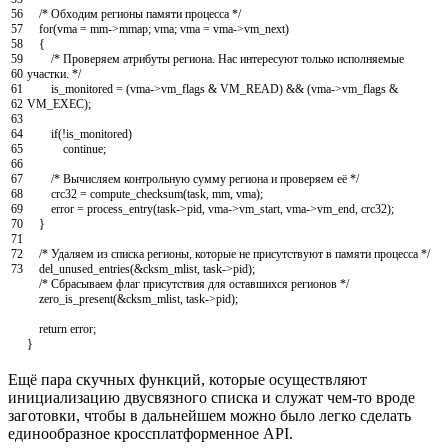
56
/* Обходим регионы памяти процесса */
57
for
(
vma
=
mm
->
mmap
;
vma
;
vma
=
vma
->
vm_next
)
58
{
59
/* Проверяем атрибуты региона. Нас интересуют только исполняемые
60
участки. */
61
is_monitored
=
(
vma
->
vm_flags
&
VM_READ
)
&&
(
vma
->
vm_flags
&
62
VM_EXEC
)
;
63
64
if
(
!
is_monitored
)
65
continue
;
66
67
/* Вычисляем контрольную сумму региона и проверяем её */
68
crc32
=
compute_checksum
(
task
,
mm
,
vma
)
;
69
error
=
process_entry
(
task
->
pid
,
vma
->
vm_start
,
vma
->
vm_end
,
crc32
)
;
70
}
71
72
/* Удаляем из списка регионы, которые не присутствуют в памяти процесса */
73
del_unused_entries
(
&
cksm_mlist
,
task
->
pid
)
;
/* Сбрасываем флаг присутствия для оставшихся регионов */
zero_is_present
(
&
cksm_mlist
,
task
->
pid
)
;
return
error
;
}
Ещё пара скучных функций, которые осуществляют
инициализацию двусвязного списка и служат чем-то вроде
заготовки, чтобы в дальнейшем можно было легко сделать
единообразное кроссплатформенное API.