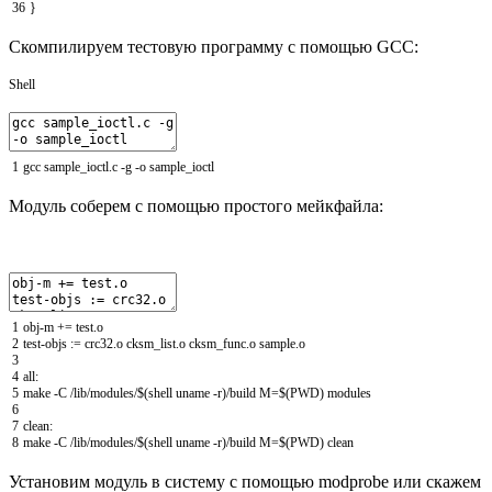
36
}
Скомпилируем тестовую программу с помощью GCC:
Shell
1
gcc
sample_ioctl
.c
-
g
-
o
sample_ioctl
Модуль соберем с помощью простого мейкфайла:
1
obj
-
m
+=
test
.
o
2
test
-
objs
:
=
crc32
.
o
cksm_list
.
o
cksm_func
.
o
sample
.
o
3
4
all
:
5
make
-
C
/
lib
/
modules
/
$
(
shell
uname
-
r
)
/
build
M
=
$
(
PWD
)
modules
6
7
clean
:
8
make
-
C
/
lib
/
modules
/
$
(
shell
uname
-
r
)
/
build
M
=
$
(
PWD
)
clean
Установим модуль в систему с помощью modprobe или скажем