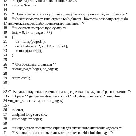
12
/* Предварительная инициализация CRC */
13
init_crc
(
&
crc32
)
;
14
15
/* Проходимся по списку страниц, получаем виртуальный адрес страницы */
16
/* (в зависимости от типа страницы (highmem - lowmem) возвращается либо
17
логический адрес, либо производится маппинг) */
18
/* и считаем контрольную сумму */
19
for
(
i
=
0
;
i
<
nr_pages
;
i
++
)
20
{
21
va
=
kmap
(
pages
[
i
]
)
;
22
crc32buf
(
&
crc32
,
va
,
PAGE_SIZE
)
;
23
kunmap
(
pages
[
i
]
)
;
24
}
25
26
/* Освобождаем страницы */
27
release_pages
(
pages
,
nr_pages
)
;
28
29
return
crc32
;
30
}
31
32
/* Функция получения перечня страниц, содержащих заданный регион памяти */
33
struct
page
*
*
get_pages
(
struct
task_struct
*
tsk
,
struct
mm_struct
*
mm
,
struct
34
vm_area_struct
*
vma
,
int
*
nr_pages
)
35
{
36
int
error
;
37
unsigned
long
start
,
end
;
38
struct
page
*
*
pages
;
39
40
/* Определяем количество страниц для указанного диапазона адресов */
41
/* Копипаст из исходников линукса, точнее из videobuf-dma-sg.c */