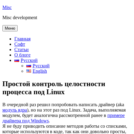
Перейти
Misc
к
Misc development
содержимому
Меню
Главная
Софт
Статьи
О блоге
Русский
Русский
English
Простой контроль целостности
процесса под Linux
В очередной раз решил попробовать написать драйвер (aka
модуль ядра
), но на этот раз под Linux. Задача, выполняемая
модулем, будет аналогична рассмотренной ранее в
примере
драйвера под Windows
.
Я не буду приводить описание методов работы со списками,
которые используются в коде, так как они довольно просты,