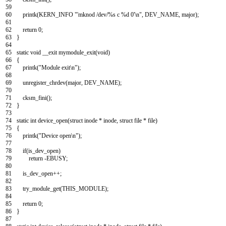
59
60
printk
(
KERN
_
INFO
"'mknod /dev/%s c %d 0'\n"
,
DEV_NAME
,
major
)
;
61
62
return
0
;
63
}
64
65
static
void
__exit
mymodule_exit
(
void
)
66
{
67
printk
(
"Module exit\n"
)
;
68
69
unregister_chrdev
(
major
,
DEV_NAME
)
;
70
71
cksm_fini
(
)
;
72
}
73
74
static
int
device_open
(
struct
inode
*
inode
,
struct
file
*
file
)
75
{
76
printk
(
"Device open\n"
)
;
77
78
if
(
is_dev_open
)
79
return
-
EBUSY
;
80
81
is_dev_open
++
;
82
83
try_module_get
(
THIS_MODULE
)
;
84
85
return
0
;
86
}
87