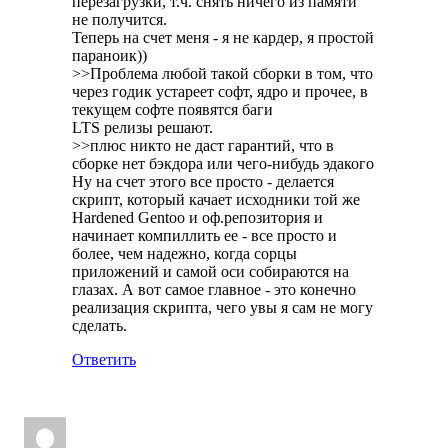
перезагрузки, т.ч. снять ничего из памяти
не получится.
Теперь на счет меня - я не кардер, я простой
параноик))
>>Проблема любой такой сборки в том, что
через годик устареет софт, ядро и прочее, в
текущем софте появятся баги
LTS релизы решают.
>>плюс никто не даст гарантий, что в
сборке нет бэкдора или чего-нибудь эдакого
Ну на счет этого все просто - делается
скрипт, который качает исходники той же
Hardened Gentoo и оф.репозитория и
начинает компиллить ее - все просто и
более, чем надежно, когда сорцы
приложений и самой оси собираются на
глазах. А вот самое главное - это конечно
реализация скрипта, чего увы я сам не могу
сделать.
Ответить