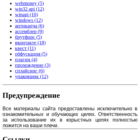
webmoney
(5)
win32 api
(12)
winapi
(10)
windows
(12)
антикапча
(6)
ассемблер
(9)
брутфорс
(5)
вконтакте
(18)
квест
(11)
обфускация
(5)
плагин
(4)
прохождение
(3)
сплайсинг
(6)
упаковщик
(12)
Предупреждение
Все материалы сайта предоставлены исключительно в
ознакомительных и обучающих целях. Ответственность
за использование их в корыстных целях полностью
ложится на ваши плечи.
Ссылки