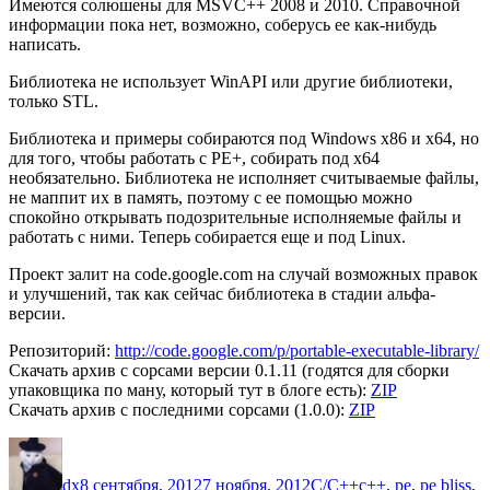
Имеются солюшены для MSVC++ 2008 и 2010. Справочной
информации пока нет, возможно, соберусь ее как-нибудь
написать.
Библиотека не использует WinAPI или другие библиотеки,
только STL.
Библиотека и примеры собираются под Windows x86 и x64, но
для того, чтобы работать с PE+, собирать под x64
необязательно. Библиотека не исполняет считываемые файлы,
не маппит их в память, поэтому с ее помощью можно
спокойно открывать подозрительные исполняемые файлы и
работать с ними. Теперь собирается еще и под Linux.
Проект залит на code.google.com на случай возможных правок
и улучшений, так как сейчас библиотека в стадии альфа-
версии.
Репозиторий:
http://code.google.com/p/portable-executable-library/
Скачать архив с сорсами версии 0.1.11 (годятся для сборки
упаковщика по ману, который тут в блоге есть):
ZIP
Скачать архив с последними сорсами (1.0.0):
ZIP
Автор
Опубликовано
Рубрики
Метки
dx
8 сентября, 2012
7 ноября, 2012
C/C++
c++
,
pe
,
pe bliss
,