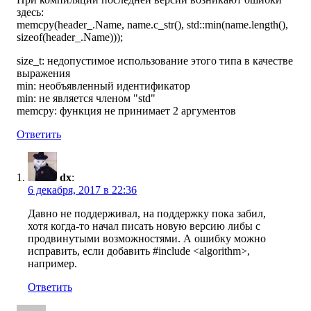
здесь:
memcpy(header_.Name, name.c_str(), std::min(name.length(),
sizeof(header_.Name)));
size_t: недопустимое использование этого типа в качестве
выражения
min: необъявленный идентификатор
min: не является членом "std"
memcpy: функция не принимает 2 аргументов
Ответить
dx
:
6 декабря, 2017 в 22:36
Давно не поддерживал, на поддержку пока забил,
хотя когда-то начал писать новую версию либы с
продвинутыми возможностями. А ошибку можно
исправить, если добавить #include <algorithm>,
например.
Ответить