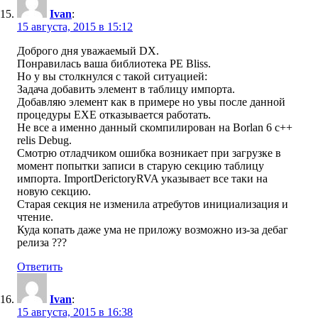
Ivan
:
15 августа, 2015 в 15:12
Доброго дня уважаемый DX.
Понравилась ваша библиотека PE Bliss.
Но у вы столкнулся с такой ситуацией:
Задача добавить элемент в таблицу импорта.
Добавляю элемент как в примере но увы после данной
процедуры EXE отказывается работать.
Не все а именно данный скомпилирован на Borlan 6 c++
relis Debug.
Смотрю отладчиком ошибка возникает при загрузке в
момент попытки записи в старую секцию таблицу
импорта. ImportDerictoryRVA указывает все таки на
новую секцию.
Старая секция не изменила атребутов инициализация и
чтение.
Куда копать даже ума не приложу возможно из-за дебаг
релиза ???
Ответить
Ivan
:
15 августа, 2015 в 16:38