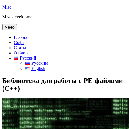
Перейти
Misc
к
Misc development
содержимому
Меню
Главная
Софт
Статьи
О блоге
Русский
Русский
English
Библиотека для работы с PE-файлами
(C++)