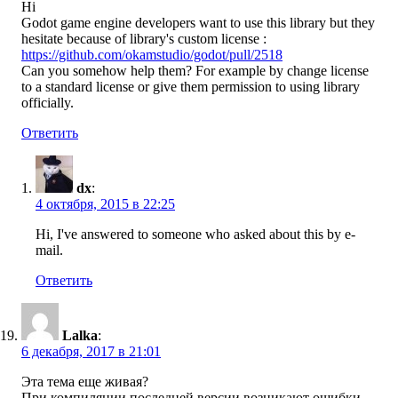
Hi
Godot game engine developers want to use this library but they
hesitate because of library's custom license :
https://github.com/okamstudio/godot/pull/2518
Can you somehow help them? For example by change license
to a standard license or give them permission to using library
officially.
Ответить
dx
:
4 октября, 2015 в 22:25
Hi, I've answered to someone who asked about this by e-
mail.
Ответить
Lalka
:
6 декабря, 2017 в 21:01
Эта тема еще живая?
При компиляции последней версии возникают ошибки