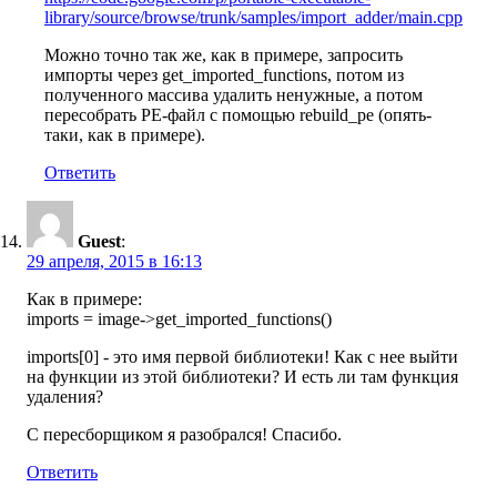
library/source/browse/trunk/samples/import_adder/main.cpp
Можно точно так же, как в примере, запросить
импорты через get_imported_functions, потом из
полученного массива удалить ненужные, а потом
пересобрать PE-файл с помощью rebuild_pe (опять-
таки, как в примере).
Ответить
Guest
:
29 апреля, 2015 в 16:13
Как в примере:
imports = image->get_imported_functions()
imports[0] - это имя первой библиотеки! Как с нее выйти
на функции из этой библиотеки? И есть ли там функция
удаления?
С пересборщиком я разобрался! Спасибо.
Ответить