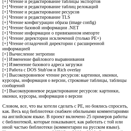
[+] Чтение и редактирование таблицы экспортов
[+] Чтение и редактирование таблиц релокаций
[+] Чтение и редактирование ресурсов
[+] Чтение и редактирование TLS
[+] Чтение конфигурации образа (image config)
[+] Чтение базовой информации .NET
[+] Чтение информации о привязанном импорте
[+] Чтение директории исключений (только PE+)
[+] Чтение отладочной директории с расширенной
информацией
[+] Вычисление энтропии
[+] Изменение файлового выравнивания
[+] Изменение базового адреса загрузки
[+] Работа с DOS Stub'ом и Rich overlay
[+] Высокоуровневое чтение ресурсов: картинки, иконки,
курсоры, информация о версии, строковые таблицы, таблицы
сообщений
[+] Высокоуровневое редактирование ресурсов: картинки,
иконки, курсоры, информация о версии
Словом, все, что вы хотели сделать с PE, но боялись спросить,
как. Весь код библиотеки снабжен обильными комментариями
на английском языке. В проект включено 25 примеров работы
с библиотекой, которые показывают, как работать с той или
иной частью библиотеки (комментарии на русском языке).