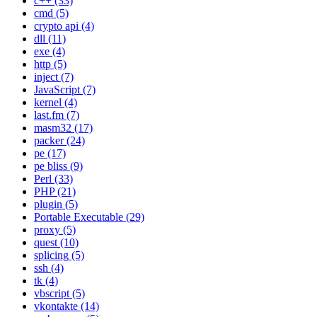
c++
(33)
cmd
(5)
crypto api
(4)
dll
(11)
exe
(4)
http
(5)
inject
(7)
JavaScript
(7)
kernel
(4)
last.fm
(7)
masm32
(17)
packer
(24)
pe
(17)
pe bliss
(9)
Perl
(33)
PHP
(21)
plugin
(5)
Portable Executable
(29)
proxy
(5)
quest
(10)
splicing
(5)
ssh
(4)
tk
(4)
vbscript
(5)
vkontakte
(14)