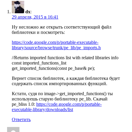
dx
:
29 апреля, 2015 в 16:41
Ну несложно же открыть соответствующий файл
библиотеки и посмотреть:
https://code.google.com/p/portable-executable-
library/source/browse/trunk/pe_lib/pe_imports.h
//Returns imported functions list with related libraries info
const imported_functions_list
get_imported_functions(const pe_base& pe);
Вернет список библиотек, а каждая библиотека будет
содержать список импортированных функций.
Кстати, судя по image->get_imported_functions() ты
используешь старую библиотеку pe_lib. Скачай
pe_bliss 1.0:
https://code.google.com/p/portable-
executable-library/downloads/list
Ответить