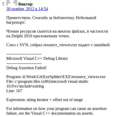
Виктор
:
30 ноября, 2012 в 14:54
Приветствую. Спасибо за библиотеку. Небольшой
багрепорт:
Чтение ресурсов сыпется на многих файлах, в частности
на Delphi 2010 приложениях точно.
Слил с SVN, собрал resource_viewer.exe падает с ошибкой
---------------------------
Microsoft Visual C++ Debug Library
---------------------------
Debug Assertion Failed!
Program: d:\Work\Git\ExeSplitter\EXE\resource_viewer.exe
File: c:\program files (x86)\microsoft visual studio
10.0\vc\include\xstring
Line: 167
Expression: string iterator + offset out of range
For information on how your program can cause an assertion
failure, see the Visual C++ documentation on asserts.