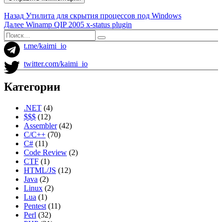
Навигация
Предыдущая
Назад
Утилита для скрытия процессов под Windows
запись:
Следующая
Далее
Winamp QIP 2005 x-status plugin
по
запись:
Искать:
Поиск
записям
t.me/kaimi_io
twitter.com/kaimi_io
Категории
.NET
(4)
$$$
(12)
Assembler
(42)
C/C++
(70)
C#
(11)
Code Review
(2)
CTF
(1)
HTML/JS
(12)
Java
(2)
Linux
(2)
Lua
(1)
Pentest
(11)
Perl
(32)