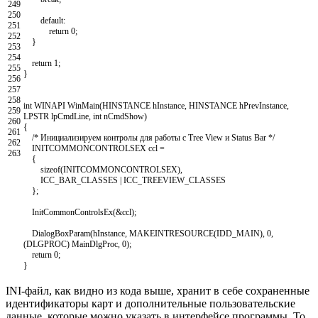
249
250
default
:
251
return
0
;
252
}
253
254
return
1
;
255
}
256
257
258
int
WINAPI
WinMain
(
HINSTANCE
hInstance
,
HINSTANCE
hPrevInstance
,
259
LPSTR
lpCmdLine
,
int
nCmdShow
)
260
{
261
/* Инициализируем контролы для работы с Tree View и Status Bar */
262
INITCOMMONCONTROLSEX
ccl
=
263
{
sizeof
(
INITCOMMONCONTROLSEX
)
,
ICC_BAR_CLASSES
|
ICC_TREEVIEW
_
CLASSES
}
;
InitCommonControlsEx
(
&ccl
)
;
DialogBoxParam
(
hInstance
,
MAKEINTRESOURCE
(
IDD_MAIN
)
,
0
,
(
DLGPROC
)
MainDlgProc
,
0
)
;
return
0
;
}
INI-файл, как видно из кода выше, хранит в себе сохраненные
идентификаторы карт и дополнительные пользовательские
данные, которые можно указать в интерфейсе программы. То