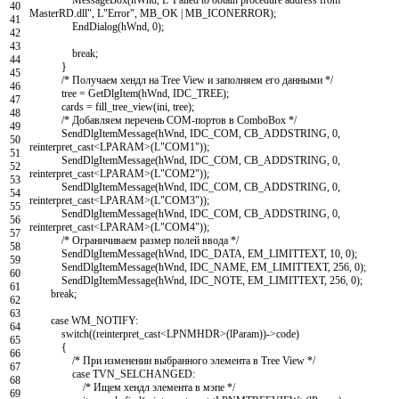
40
MasterRD.dll"
,
L
"Error"
,
MB_OK
|
MB_ICONERROR
)
;
41
EndDialog
(
hWnd
,
0
)
;
42
43
break
;
44
}
45
/* Получаем хендл на Tree View и заполняем его данными */
46
tree
=
GetDlgItem
(
hWnd
,
IDC_TREE
)
;
47
cards
=
fill_tree_view
(
ini
,
tree
)
;
48
/* Добавляем перечень COM-портов в ComboBox */
49
SendDlgItemMessage
(
hWnd
,
IDC_COM
,
CB_ADDSTRING
,
0
,
50
reinterpret_cast
<
LPARAM
>
(
L
"COM1"
)
)
;
51
SendDlgItemMessage
(
hWnd
,
IDC_COM
,
CB_ADDSTRING
,
0
,
52
reinterpret_cast
<
LPARAM
>
(
L
"COM2"
)
)
;
53
SendDlgItemMessage
(
hWnd
,
IDC_COM
,
CB_ADDSTRING
,
0
,
54
reinterpret_cast
<
LPARAM
>
(
L
"COM3"
)
)
;
55
SendDlgItemMessage
(
hWnd
,
IDC_COM
,
CB_ADDSTRING
,
0
,
56
reinterpret_cast
<
LPARAM
>
(
L
"COM4"
)
)
;
57
/* Ограничиваем размер полей ввода */
58
SendDlgItemMessage
(
hWnd
,
IDC_DATA
,
EM_LIMITTEXT
,
10
,
0
)
;
59
SendDlgItemMessage
(
hWnd
,
IDC_NAME
,
EM_LIMITTEXT
,
256
,
0
)
;
60
SendDlgItemMessage
(
hWnd
,
IDC_NOTE
,
EM_LIMITTEXT
,
256
,
0
)
;
61
break
;
62
63
case
WM_NOTIFY
:
64
switch
(
(
reinterpret_cast
<
LPNMHDR
>
(
lParam
)
)
->
code
)
65
{
66
/* При изменении выбранного элемента в Tree View */
67
case
TVN_SELCHANGED
:
68
/* Ищем хендл элемента в мэпе */
69