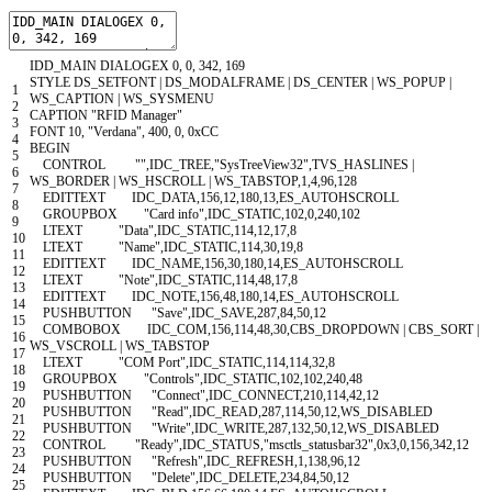
IDD_MAIN
DIALOGEX
0
,
0
,
342
,
169
STYLE
DS
_
SETFONT
|
DS
_
MODALFRAME
|
DS
_
CENTER
|
WS
_
POPUP
|
1
WS
_
CAPTION
|
WS
_
SYSMENU
2
CAPTION
"RFID Manager"
3
FONT
10
,
"Verdana"
,
400
,
0
,
0xCC
4
BEGIN
5
CONTROL
""
,
IDC
_
TREE
,
"SysTreeView32"
,
TVS
_
HASLINES
|
6
WS
_
BORDER
|
WS
_
HSCROLL
|
WS
_
TABSTOP
,
1
,
4
,
96
,
128
7
EDITTEXT
IDC
_
DATA
,
156
,
12
,
180
,
13
,
ES
_
AUTOHSCROLL
8
GROUPBOX
"Card info"
,
IDC
_
STATIC
,
102
,
0
,
240
,
102
9
LTEXT
"Data"
,
IDC
_
STATIC
,
114
,
12
,
17
,
8
10
LTEXT
"Name"
,
IDC
_
STATIC
,
114
,
30
,
19
,
8
11
EDITTEXT
IDC
_
NAME
,
156
,
30
,
180
,
14
,
ES
_
AUTOHSCROLL
12
LTEXT
"Note"
,
IDC
_
STATIC
,
114
,
48
,
17
,
8
13
EDITTEXT
IDC
_
NOTE
,
156
,
48
,
180
,
14
,
ES
_
AUTOHSCROLL
14
PUSHBUTTON
"Save"
,
IDC
_
SAVE
,
287
,
84
,
50
,
12
15
COMBOBOX
IDC
_
COM
,
156
,
114
,
48
,
30
,
CBS
_
DROPDOWN
|
CBS
_
SORT
|
16
WS
_
VSCROLL
|
WS
_
TABSTOP
17
LTEXT
"COM Port"
,
IDC
_
STATIC
,
114
,
114
,
32
,
8
18
GROUPBOX
"Controls"
,
IDC
_
STATIC
,
102
,
102
,
240
,
48
19
PUSHBUTTON
"Connect"
,
IDC
_
CONNECT
,
210
,
114
,
42
,
12
20
PUSHBUTTON
"Read"
,
IDC
_
READ
,
287
,
114
,
50
,
12
,
WS
_
DISABLED
21
PUSHBUTTON
"Write"
,
IDC
_
WRITE
,
287
,
132
,
50
,
12
,
WS
_
DISABLED
22
CONTROL
"Ready"
,
IDC
_
STATUS
,
"msctls_statusbar32"
,
0x3
,
0
,
156
,
342
,
12
23
PUSHBUTTON
"Refresh"
,
IDC
_
REFRESH
,
1
,
138
,
96
,
12
24
PUSHBUTTON
"Delete"
,
IDC
_
DELETE
,
234
,
84
,
50
,
12
25