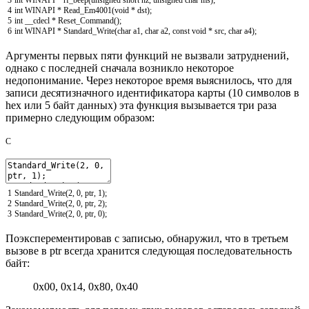
4
int
WINAPI
*
Read_Em4001
(
void
*
dst
)
;
5
int
__cdecl
*
Reset_Command
(
)
;
6
int
WINAPI
*
Standard_Write
(
char
a1
,
char
a2
,
const
void
*
src
,
char
a4
)
;
Аргументы первых пяти функций не вызвали затруднений,
однако с последней сначала возникло некоторое
недопонимание. Через некоторое время выяснилось, что для
записи десятизначного идентификатора карты (10 символов в
hex или 5 байт данных) эта функция вызывается три раза
примерно следующим образом:
C
1
Standard_Write
(
2
,
0
,
ptr
,
1
)
;
2
Standard_Write
(
2
,
0
,
ptr
,
2
)
;
3
Standard_Write
(
2
,
0
,
ptr
,
0
)
;
Поэксперементировав с записью, обнаружил, что в третьем
вызове в ptr всегда хранится следующая последовательность
байт:
0x00, 0x14, 0x80, 0x40