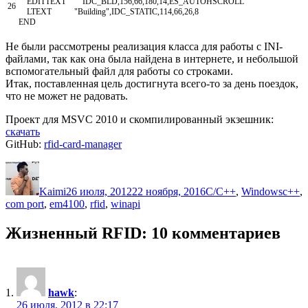
EDITTEXT
IDC
_
BLD
,
156
,
66
,
180
,
14
,
ES
_
AUTOHSCROLL
26
LTEXT
"Building"
,
IDC
_
STATIC
,
114
,
66
,
26
,
8
END
Не были рассмотрены реализация класса для работы с INI-
файлами, так как она была найдена в интернете, и небольшой
вспомогательный файл для работы со строками.
Итак, поставленная цель достигнута всего-то за день поездок,
что не может не радовать.
Проект для MSVC 2010 и скомпилированный экзешник:
скачать
GitHub:
rfid-card-manager
Автор
Опубликовано
Рубрики
Метк
Kaimi
26 июля, 2012
22 ноября, 2016
C/C++
,
Windows
c++
,
com port
,
em4100
,
rfid
,
winapi
Жизненный RFID: 10 комментариев
hawk
:
26 июля, 2012 в 22:17