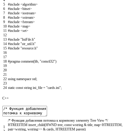
4
5
#include <algorithm>
6
#include <bitset>
7
#include <iostream>
8
#include <sstream>
9
#include <fstream>
10
#include <map>
11
#include <set>
12
13
#include "IniFile.h"
14
#include "str_util.h"
15
#include "resource.h"
16
17
18
#pragma comment(lib, "comctl32")
19
20
21
22
using
namespace
std
;
23
24
static
const
string
ini_file
=
"cards.ini"
;
C++
/* Функция добавления потомка к корневому элементу Tree View */
HTREEITEM
insert_child
(
HWND
tree
,
const
wstring
&
title
,
map
<
HTREEITEM
,
1
pair
<
wstring
,
wstring
>>
&
cards
,
HTREEITEM
parent
)