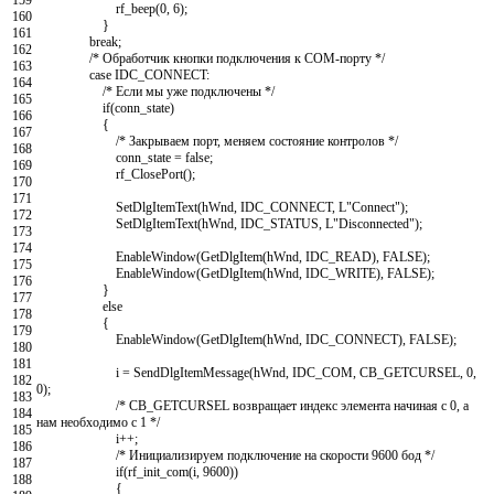
rf_beep
(
0
,
6
)
;
160
}
161
break
;
162
/* Обработчик кнопки подключения к COM-порту */
163
case
IDC_CONNECT
:
164
/* Если мы уже подключены */
165
if
(
conn_state
)
166
{
167
/* Закрываем порт, меняем состояние контролов */
168
conn_state
=
false
;
169
rf_ClosePort
(
)
;
170
171
SetDlgItemText
(
hWnd
,
IDC_CONNECT
,
L
"Connect"
)
;
172
SetDlgItemText
(
hWnd
,
IDC_STATUS
,
L
"Disconnected"
)
;
173
174
EnableWindow
(
GetDlgItem
(
hWnd
,
IDC_READ
)
,
FALSE
)
;
175
EnableWindow
(
GetDlgItem
(
hWnd
,
IDC_WRITE
)
,
FALSE
)
;
176
}
177
else
178
{
179
EnableWindow
(
GetDlgItem
(
hWnd
,
IDC_CONNECT
)
,
FALSE
)
;
180
181
i
=
SendDlgItemMessage
(
hWnd
,
IDC_COM
,
CB_GETCURSEL
,
0
,
182
0
)
;
183
/* CB_GETCURSEL возвращает индекс элемента начиная с 0, а
184
нам необходимо с 1 */
185
i
++
;
186
/* Инициализируем подключение на скорости 9600 бод */
187
if
(
rf_init_com
(
i
,
9600
)
)
188
{