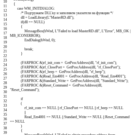
10
{
11
case
WM_INITDIALOG
:
12
/* Подгружаем DLL'ку и заполняем указатели на функции */
13
dll
=
LoadLibrary
(
L
"MasterRD.dll"
)
;
14
if
(
dll
==
NULL
)
15
{
16
MessageBox
(
hWnd
,
L
"Failed to load MasterRD.dll"
,
L
"Error"
,
MB_OK
|
17
MB_ICONERROR
)
;
18
EndDialog
(
hWnd
,
0
)
;
19
20
break
;
21
}
22
23
(
FARPROC
&
)
rf_init_com
=
GetProcAddress
(
dll
,
"rf_init_com"
)
;
24
(
FARPROC
&
)
rf_ClosePort
=
GetProcAddress
(
dll
,
"rf_ClosePort"
)
;
25
(
FARPROC
&
)
rf_beep
=
GetProcAddress
(
dll
,
"rf_beep"
)
;
26
(
FARPROC
&
)
Read_Em4001
=
GetProcAddress
(
dll
,
"Read_Em4001"
)
;
27
(
FARPROC
&
)
Standard_Write
=
GetProcAddress
(
dll
,
"Standard_Write"
)
;
28
(
FARPROC
&
)
Reset_Command
=
GetProcAddress
(
dll
,
29
"Reset_Command"
)
;
30
31
if
32
(
33
rf_init_com
==
NULL
||
rf_ClosePort
==
NULL
||
rf_beep
==
NULL
34
||
35
Read_Em4001
==
NULL
||
Standard_Write
==
NULL
||
Reset_Command
36
==
NULL
37
)
38
{
39
MessageBox
(
hWnd
,
L
"Failed to obtain procedure address from