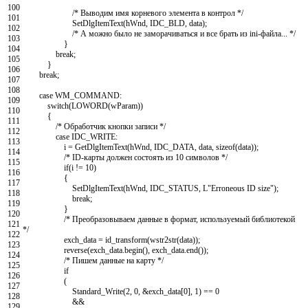
100
/* Выводим имя корневого элемента в контрол */
101
SetDlgItemText
(
hWnd
,
IDC_BLD
,
data
)
;
102
/* А можно было не заморачиваться и все брать из ini-файла... */
103
}
104
break
;
105
}
106
break
;
107
108
case
WM_COMMAND
:
109
switch
(
LOWORD
(
wParam
)
)
110
{
111
/* Обработчик кнопки записи */
112
case
IDC_WRITE
:
113
i
=
GetDlgItemText
(
hWnd
,
IDC_DATA
,
data
,
sizeof
(
data
)
)
;
114
/* ID-карты должен состоять из 10 символов */
115
if
(
i
!=
10
)
116
{
117
SetDlgItemText
(
hWnd
,
IDC_STATUS
,
L
"Erroneous ID size"
)
;
118
break
;
119
}
120
/* Преобразовываем данные в формат, используемый библиотекой
121
*/
122
exch_data
=
id_transform
(
wstr2str
(
data
)
)
;
123
reverse
(
exch_data
.
begin
(
)
,
exch_data
.
end
(
)
)
;
124
/* Пишем данные на карту */
125
if
126
(
127
Standard_Write
(
2
,
0
,
&exch_data
[
0
]
,
1
)
==
0
128
&&
129