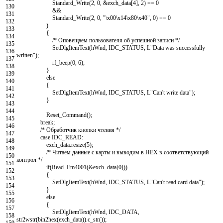
Standard_Write
(
2
,
0
,
&exch_data
[
4
]
,
2
)
==
0
130
&&
131
Standard_Write
(
2
,
0
,
"\x00\x14\x80\x40"
,
0
)
==
0
132
)
133
{
134
/* Оповещаем пользователя об успешной записи */
135
SetDlgItemText
(
hWnd
,
IDC_STATUS
,
L
"Data was successfully
136
written"
)
;
137
rf_beep
(
0
,
6
)
;
138
}
139
else
140
{
141
SetDlgItemText
(
hWnd
,
IDC_STATUS
,
L
"Can't write data"
)
;
142
}
143
144
Reset_Command
(
)
;
145
break
;
146
/* Обработчик кнопки чтения */
147
case
IDC_READ
:
148
exch_data
.
resize
(
5
)
;
149
/* Читаем данные с карты и выводим в HEX в соответствующий
150
контрол */
151
if
(
Read_Em4001
(
&exch_data
[
0
]
)
)
152
{
153
SetDlgItemText
(
hWnd
,
IDC_STATUS
,
L
"Can't read card data"
)
;
154
}
155
else
156
{
157
SetDlgItemText
(
hWnd
,
IDC_DATA
,
158
str2wstr
(
bin2hex
(
exch_data
)
)
.
c_str
(
)
)
;
159