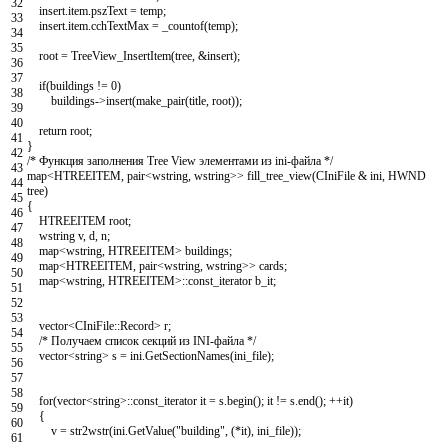
32
insert
.
item
.
pszText
=
temp
;
33
insert
.
item
.
cchTextMax
=
_countof
(
temp
)
;
34
35
root
=
TreeView_InsertItem
(
tree
,
&insert
)
;
36
37
if
(
buildings
!=
0
)
38
buildings
->
insert
(
make_pair
(
title
,
root
)
)
;
39
40
return
root
;
41
}
42
/* Функция заполнения Tree View элементами из ini-файла */
43
map
<
HTREEITEM
,
pair
<
wstring
,
wstring
>>
fill_tree_view
(
CIniFile
&
ini
,
HWND
44
tree
)
45
{
46
HTREEITEM
root
;
47
wstring
v
,
d
,
n
;
48
map
<
wstring
,
HTREEITEM
>
buildings
;
49
map
<
HTREEITEM
,
pair
<
wstring
,
wstring
>>
cards
;
50
map
<
wstring
,
HTREEITEM
>
::
const_iterator
b_it
;
51
52
53
vector
<
CIniFile
::
Record
>
r
;
54
/* Получаем список секций из INI-файла */
55
vector
<
string
>
s
=
ini
.
GetSectionNames
(
ini_file
)
;
56
57
58
for
(
vector
<
string
>
::
const_iterator
it
=
s
.
begin
(
)
;
it
!=
s
.
end
(
)
;
++
it
)
59
{
60
v
=
str2wstr
(
ini
.
GetValue
(
"building"
,
(
*
it
)
,
ini_file
)
)
;
61