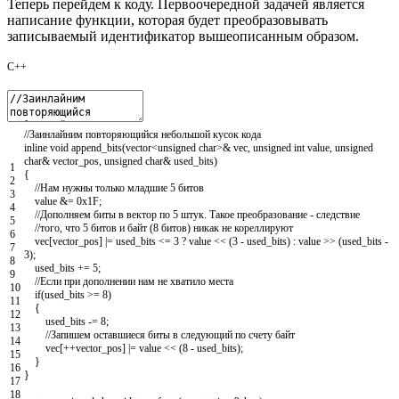
Теперь перейдем к коду. Первоочередной задачей является
написание функции, которая будет преобразовывать
записываемый идентификатор вышеописанным образом.
C++
//Заинлайним повторяющийся небольшой кусок кода
inline
void
append_bits
(
vector
<
unsigned
char
>
&
vec
,
unsigned
int
value
,
unsigned
char
&
vector_pos
,
unsigned
char
&
used_bits
)
1
{
2
//Нам нужны только младшие 5 битов
3
value
&=
0x1F
;
4
//Дополняем биты в вектор по 5 штук. Такое преобразование - следствие
5
//того, что 5 битов и байт (8 битов) никак не кореллируют
6
vec
[
vector_pos
]
|=
used_bits
<=
3
?
value
<<
(
3
-
used_bits
)
:
value
>>
(
used_bits
-
7
3
)
;
8
used_bits
+=
5
;
9
//Если при дополнении нам не хватило места
10
if
(
used_bits
>=
8
)
11
{
12
used_bits
-=
8
;
13
//Запишем оставшиеся биты в следующий по счету байт
14
vec
[
++
vector_pos
]
|=
value
<<
(
8
-
used_bits
)
;
15
}
16
}
17
18