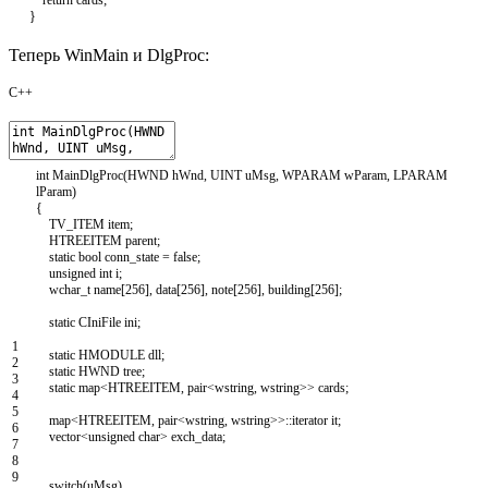
}
Теперь WinMain и DlgProc:
C++
int
MainDlgProc
(
HWND
hWnd
,
UINT
uMsg
,
WPARAM
wParam
,
LPARAM
lParam
)
{
TV_ITEM
item
;
HTREEITEM
parent
;
static
bool
conn_state
=
false
;
unsigned
int
i
;
wchar_t
name
[
256
]
,
data
[
256
]
,
note
[
256
]
,
building
[
256
]
;
static
CIniFile
ini
;
1
static
HMODULE
dll
;
2
static
HWND
tree
;
3
static
map
<
HTREEITEM
,
pair
<
wstring
,
wstring
>>
cards
;
4
5
map
<
HTREEITEM
,
pair
<
wstring
,
wstring
>>
::
iterator
it
;
6
vector
<
unsigned
char
>
exch_data
;
7
8
9
switch
(
uMsg
)