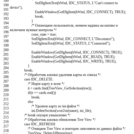
189
SetDlgItemText
(
hWnd
,
IDC_STATUS
,
L
"Can't connect to
190
device"
)
;
191
EnableWindow
(
GetDlgItem
(
hWnd
,
IDC_CONNECT
)
,
TRUE
)
;
192
break
;
193
}
194
/* Оповещаем пользователя, меняем надпись на кнопке и
195
включаем нужные контролы */
196
conn_state
=
true
;
197
SetDlgItemText
(
hWnd
,
IDC_CONNECT
,
L
"Disconnect"
)
;
198
SetDlgItemText
(
hWnd
,
IDC_STATUS
,
L
"Connected"
)
;
199
200
EnableWindow
(
GetDlgItem
(
hWnd
,
IDC_CONNECT
)
,
TRUE
)
;
201
EnableWindow
(
GetDlgItem
(
hWnd
,
IDC_READ
)
,
TRUE
)
;
202
EnableWindow
(
GetDlgItem
(
hWnd
,
IDC_WRITE
)
,
TRUE
)
;
203
}
204
break
;
205
/* Обработчик кнопки удаления карты из списка */
206
case
IDC_DELETE
:
207
/* Ищем карту в мэпе */
208
it
=
cards
.
find
(
TreeView_GetSelection
(
tree
)
)
;
209
if
(
it
==
cards
.
end
(
)
)
210
break
;
211
else
212
/* Удаляем карту из ini-файла */
213
ini
.
DeleteSection
(
wstr2str
(
name
)
,
ini_file
)
;
214
/* break опущен умышленно */
215
/* Обработчик кнопки обновления Tree View */
216
case
IDC_REFRESH
:
217
/* Очищаем Tree View и повторно заполняем из данных файла */
218
TreeView_DeleteAllItems
(
tree
)
;