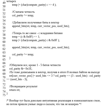
четырех
49
temp
|=
(
char
)
compute_parity
(
c
>>
4
)
;
50
51
//Считаем четность
52
col_parity
^=
temp
;
53
54
//Добавляем полученные биты в вектор
55
append_bits
(
ret
,
temp
,
curr_vector_pos
,
used_bits
)
;
56
57
//Теперь то же самое - с младшими битами
58
temp
=
(
c
&
0x0F
)
<<
1
;
59
temp
|=
(
char
)
compute_parity
(
c
&
0x0F
)
;
60
61
append_bits
(
ret
,
temp
,
curr_vector_pos
,
used_bits
)
;
62
63
col_parity
^=
temp
;
64
}
65
66
//Обнуляем все, кроме 1 - 5 битов четности
67
col_parity
&=
0x1E
;
68
//Ее тоже дописываем в вектор, получив в итоге 8 полных байтов на выходе
69
ret
[
curr_vector_pos
]
|=
used_bits
<=
3
?
col_parity
<<
(
3
-
used_bits
)
:
col_parity
70
>>
(
used_bits
-
3
)
;
71
72
//Возвращаем результат
73
return
ret
;
74
}
75
/* Вообще тут была довольно интуитивная реализация в южноазиатском стиле,
но потом пришли умные люди и сказали, что так не кошерно */