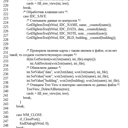
219
cards
=
fill_tree_view
(
ini
,
tree
)
;
220
break
;
221
/* Обработчик клавиши save */
222
case
IDC_SAVE
:
223
/* Считываем данные из контролов */
224
GetDlgItemText
(
hWnd
,
IDC_NAME
,
name
,
_countof
(
name
)
)
;
225
GetDlgItemText
(
hWnd
,
IDC_DATA
,
data
,
_countof
(
data
)
)
;
226
GetDlgItemText
(
hWnd
,
IDC_NOTE
,
note
,
_countof
(
note
)
)
;
227
GetDlgItemText
(
hWnd
,
IDC_BLD
,
building
,
_countof
(
building
)
)
;
228
229
230
/* Проверяем наличие карты с таким именем в файле, если нет
231
такой, то создаем соответствующую секцию */
232
if
(
ini
.
GetSection
(
wstr2str
(
name
)
,
ini_file
)
.
empty
(
)
)
233
ini
.
AddSection
(
wstr2str
(
name
)
,
ini_file
)
;
234
/* Обновляем данные */
235
ini
.
SetValue
(
"data"
,
wstr2str
(
data
)
,
wstr2str
(
name
)
,
ini_file
)
;
236
ini
.
SetValue
(
"note"
,
wstr2str
(
note
)
,
wstr2str
(
name
)
,
ini_file
)
;
237
ini
.
SetValue
(
"building"
,
wstr2str
(
building
)
,
wstr2str
(
name
)
,
ini_file
)
;
238
/* Очищаем Tree View и повторно заполняем из данных файла */
239
TreeView_DeleteAllItems
(
tree
)
;
240
cards
=
fill_tree_view
(
ini
,
tree
)
;
241
break
;
242
}
243
break
;
244
245
case
WM_CLOSE
:
246
rf_ClosePort
(
)
;
247
EndDialog
(
hWnd
,
0
)
;
248
break
;