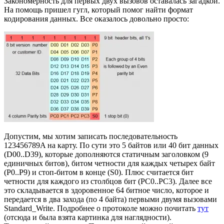
Закономерность для первых двух вызовов оставалась загадкой.
На помощь пришел гугл, который помог найти формат
кодирования данных. Все оказалось довольно просто:
Допустим, мы хотим записать последовательность
123456789A на карту. По сути это 5 байтов или 40 бит данных
(D00..D39), которые дополняются статичным заголовком (9
единичных битов), битом четности для каждых четырех байт
(P0..P9) и стоп-битом в конце (S0). Плюс считается бит
четности для каждого из столбцов бит (PC0..PC3). Далее все
это складывается в здоровенное 64 битное число, которое и
передается в два захода (по 4 байта) первыми двумя вызовами
Standard_Write. Подробнее о протоколе можно почитать
тут
(отсюда и была взята картинка для наглядности).