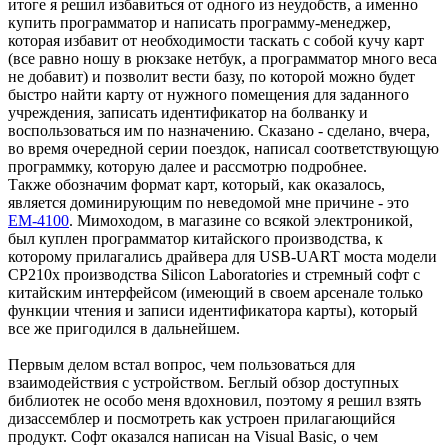
итоге я решил избавиться от одного из неудобств, а именно
купить программатор и написать программу-менеджер,
которая избавит от необходимости таскать с собой кучу карт
(все равно ношу в рюкзаке нетбук, а программатор много веса
не добавит) и позволит вести базу, по которой можно будет
быстро найти карту от нужного помещения для заданного
учреждения, записать идентификатор на болванку и
воспользоваться им по назначению. Сказано - сделано, вчера,
во время очередной серии поездок, написал соответствующую
программку, которую далее и рассмотрю подробнее.
Также обозначим формат карт, который, как оказалось,
является доминирующим по неведомой мне причине - это
EM-4100
. Мимоходом, в магазине со всякой электроникой,
был куплен программатор китайского производства, к
которому прилагались драйвера для USB-UART моста модели
CP210x производства Silicon Laboratories и стремный софт с
китайским интерфейсом (имеющий в своем арсенале только
функции чтения и записи идентификатора карты), который
все же пригодился в дальнейшем.
Первым делом встал вопрос, чем пользоваться для
взаимодействия с устройством. Беглый обзор доступных
библиотек не особо меня вдохновил, поэтому я решил взять
дизассемблер и посмотреть как устроен прилагающийся
продукт. Софт оказался написан на Visual Basic, о чем