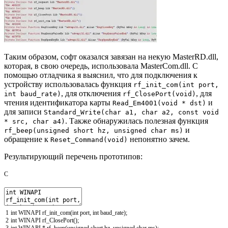
Таким образом, софт оказался завязан на некую MasterRD.dll,
которая, в свою очередь, использовала MasterCom.dll. С
помощью отладчика я выяснил, что для подключения к
устройству использовалась функция
rf_init_com(int port,
, для отключения
, для
int baud_rate)
rf_ClosePort(void)
чтения идентификатора карты
и
Read_Em4001(void * dst)
для записи
Standard_Write(char a1, char a2, const void
. Также обнаружилась полезная функция
* src, char a4)
и
rf_beep(unsigned short hz, unsigned char ms)
обращение к
непонятно зачем.
Reset_Command(void)
Результирующий перечень прототипов:
C
1
int
WINAPI
rf_init_com
(
int
port
,
int
baud_rate
)
;
2
int
WINAPI
rf_ClosePort
(
)
;
3
int
WINAPI
*
rf_beep
(
unsigned
short
hz
,
unsigned
char
ms
)
;