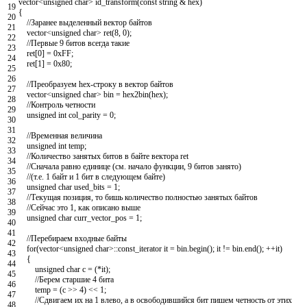
vector
<
unsigned
char
>
id_transform
(
const
string
&
hex
)
19
{
20
//Заранее выделенный вектор байтов
21
vector
<
unsigned
char
>
ret
(
8
,
0
)
;
22
//Первые 9 битов всегда такие
23
ret
[
0
]
=
0xFF
;
24
ret
[
1
]
=
0x80
;
25
26
//Преобразуем hex-строку в вектор байтов
27
vector
<
unsigned
char
>
bin
=
hex2bin
(
hex
)
;
28
//Контроль четности
29
unsigned
int
col_parity
=
0
;
30
31
//Временная величина
32
unsigned
int
temp
;
33
//Количество занятых битов в байте вектора ret
34
//Сначала равно единице (см. начало функции, 9 битов занято)
35
//(т.е. 1 байт и 1 бит в следующем байте)
36
unsigned
char
used_bits
=
1
;
37
//Текущая позиция, то бишь количество полностью занятых байтов
38
//Сейчас это 1, как описано выше
39
unsigned
char
curr_vector_pos
=
1
;
40
41
//Перебираем входные байты
42
for
(
vector
<
unsigned
char
>
::
const_iterator
it
=
bin
.
begin
(
)
;
it
!=
bin
.
end
(
)
;
++
it
)
43
{
44
unsigned
char
c
=
(
*
it
)
;
45
//Берем старшие 4 бита
46
temp
=
(
c
>>
4
)
<<
1
;
47
//Сдвигаем их на 1 влево, а в освободившийся бит пишем четность от этих
48