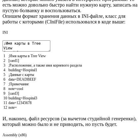
есть можно довольно быстро найти нужную карту, записать на
пустую болванку и воспользоваться.
Опишем формат хранения данных в INI-файле, класс для
работы с которыми (CIniFile) использовался в коде выше:
INI
1
;Имя карты в Tree View
2
[card1]
3
;Расположение, а также имя корневого раздела
4
building
=
Hospital1
5
;Данные с карты
6
data
=
DEADBEEF
7
;Примечание
8
note
=
cool
9
[card3]
10
building
=
Hospital3
11
data
=
12345678
12
note
=
И, наконец, файл ресурсов (за вычетом студийной генеренки),
который можно было и не приводить, но пусть будет.
Assembly (x86)