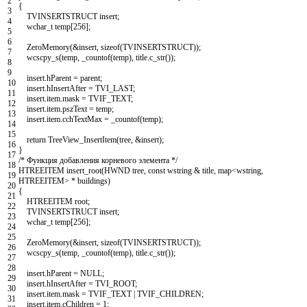
2
{
3
TVINSERTSTRUCT
insert
;
4
wchar_t
temp
[
256
]
;
5
6
ZeroMemory
(
&insert
,
sizeof
(
TVINSERTSTRUCT
)
)
;
7
wcscpy_s
(
temp
,
_countof
(
temp
)
,
title
.
c_str
(
)
)
;
8
9
insert
.
hParent
=
parent
;
10
insert
.
hInsertAfter
=
TVI_LAST
;
11
insert
.
item
.
mask
=
TVIF_TEXT
;
12
insert
.
item
.
pszText
=
temp
;
13
insert
.
item
.
cchTextMax
=
_countof
(
temp
)
;
14
15
return
TreeView_InsertItem
(
tree
,
&insert
)
;
16
}
17
/* Функция добавления корневого элемента */
18
HTREEITEM
insert_root
(
HWND
tree
,
const
wstring
&
title
,
map
<
wstring
,
19
HTREEITEM
>
*
buildings
)
20
{
21
HTREEITEM
root
;
22
TVINSERTSTRUCT
insert
;
23
wchar_t
temp
[
256
]
;
24
25
ZeroMemory
(
&insert
,
sizeof
(
TVINSERTSTRUCT
)
)
;
26
wcscpy_s
(
temp
,
_countof
(
temp
)
,
title
.
c_str
(
)
)
;
27
28
insert
.
hParent
=
NULL
;
29
insert
.
hInsertAfter
=
TVI_ROOT
;
30
insert
.
item
.
mask
=
TVIF_TEXT
|
TVIF_CHILDREN
;
31
insert
.
item
.
cChildren
=
1
;