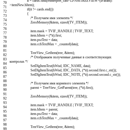
it
=
cards
.
find
(
reinterpret_cast
<
LPNMTREEVIEW
>
(
lParam
)
-
70
>
itemNew
.
hItem
)
;
71
if
(
it
!=
cards
.
end
(
)
)
72
{
73
/* Получаем имя элемента */
74
ZeroMemory
(
&item
,
sizeof
(
TV_ITEM
)
)
;
75
76
item
.
mask
=
TVIF_HANDLE
|
TVIF_TEXT
;
77
item
.
hItem
=
(
*
it
)
.
first
;
78
item
.
pszText
=
data
;
79
item
.
cchTextMax
=
_countof
(
data
)
;
80
81
TreeView_GetItem
(
tree
,
&item
)
;
82
/* Отображаем полученные данные в соответствующих
83
контролах */
84
SetDlgItemText
(
hWnd
,
IDC_NAME
,
data
)
;
85
SetDlgItemText
(
hWnd
,
IDC_DATA
,
(
*
it
)
.
second
.
first
.
c_str
(
)
)
;
86
SetDlgItemText
(
hWnd
,
IDC_NOTE
,
(
*
it
)
.
second
.
second
.
c_str
(
)
)
;
87
88
/* Получаем имя корневого элемента */
89
parent
=
TreeView_GetParent
(
tree
,
(
*
it
)
.
first
)
;
90
91
ZeroMemory
(
&item
,
sizeof
(
TV_ITEM
)
)
;
92
93
item
.
mask
=
TVIF_HANDLE
|
TVIF_TEXT
;
94
item
.
hItem
=
parent
;
95
item
.
pszText
=
data
;
96
item
.
cchTextMax
=
_countof
(
data
)
;
97
98
TreeView_GetItem
(
tree
,
&item
)
;
99