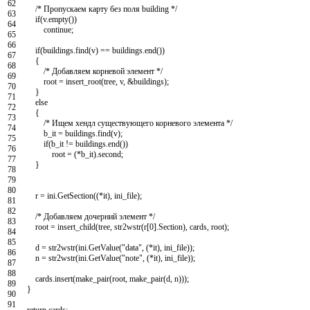
62
/* Пропускаем карту без поля building */
63
if
(
v
.
empty
(
)
)
64
continue
;
65
66
if
(
buildings
.
find
(
v
)
==
buildings
.
end
(
)
)
67
{
68
/* Добавляем корневой элемент */
69
root
=
insert_root
(
tree
,
v
,
&buildings
)
;
70
}
71
else
72
{
73
/* Ищем хендл существующего корневого элемента */
74
b_it
=
buildings
.
find
(
v
)
;
75
if
(
b_it
!=
buildings
.
end
(
)
)
76
root
=
(
*
b_it
)
.
second
;
77
}
78
79
80
r
=
ini
.
GetSection
(
(
*
it
)
,
ini_file
)
;
81
82
/* Добавляем дочерний элемент */
83
root
=
insert_child
(
tree
,
str2wstr
(
r
[
0
]
.
Section
)
,
cards
,
root
)
;
84
85
d
=
str2wstr
(
ini
.
GetValue
(
"data"
,
(
*
it
)
,
ini_file
)
)
;
86
n
=
str2wstr
(
ini
.
GetValue
(
"note"
,
(
*
it
)
,
ini_file
)
)
;
87
88
cards
.
insert
(
make_pair
(
root
,
make_pair
(
d
,
n
)
)
)
;
89
}
90
91
return
cards
;