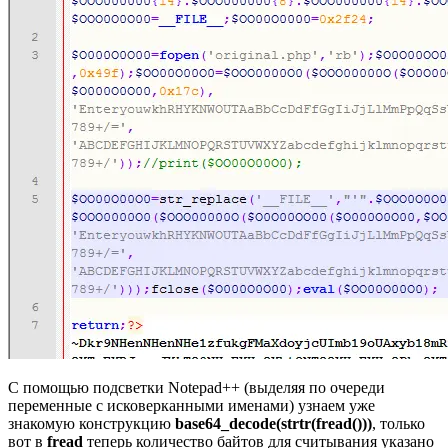
С помощью подсветки Notepad++ (выделяя по очереди
переменные с исковерканными именами) узнаем уже
знакомую конструкцию
base64_decode(strtr(fread()))
, только
вот в
fread
теперь количество байтов для считывания указано