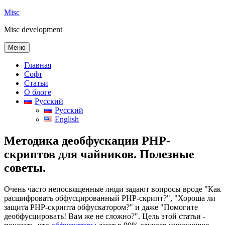
Перейти
Misc
к
Misc development
содержимому
Меню
Главная
Софт
Статьи
О блоге
Русский
Русский
English
Методика деобфускации PHP-
скриптов для чайников. Полезные
советы.
Очень часто непосвященные люди задают вопросы вроде "Как
расшифровать обфусцированный PHP-скрипт?", "Хороша ли
защита PHP-скрипта обфускатором?" и даже "Помогите
деобфусцировать! Вам же не сложно?". Цель этой статьи -