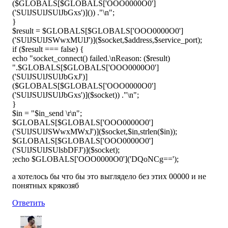
($GLOBALS[$GLOBALS['OOO0000O0']
('SUlJSUlJSUlJbGxs')]()) ."\n";
}
$result = $GLOBALS[$GLOBALS['OOO0000O0']
('SUlJSUlJSWwxMUlJ')]($socket,$address,$service_port);
if ($result === false) {
echo "socket_connect() failed.\nReason: ($result)
".$GLOBALS[$GLOBALS['OOO0000O0']
('SUlJSUlJSUlJbGxJ')]
($GLOBALS[$GLOBALS['OOO0000O0']
('SUlJSUlJSUlJbGxs')]($socket)) ."\n";
}
$in = "$in_send \r\n";
$GLOBALS[$GLOBALS['OOO0000O0']
('SUlJSUlJSWwxMWxJ')]($socket,$in,strlen($in));
$GLOBALS[$GLOBALS['OOO0000O0']
('SUlJSUlJSUlsbDFJ')]($socket);
;echo $GLOBALS['OOO0000O0']('DQoNCg==');
а хотелось бы что бы это выглядело без этих 00000 и не
понятных крякозяб
Ответить