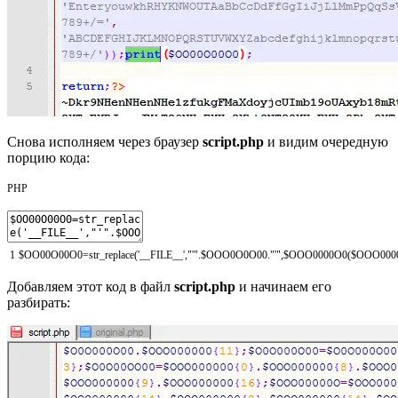
Снова исполняем через браузер
script.php
и видим очередную
порцию кода:
PHP
1
$OO00O00O0
=
str_replace
(
'__FILE__'
,
"'"
.
$OOO0O0O00
.
"'"
,
$OOO0000O0
(
$OOO000
Добавляем этот код в файл
script.php
и начинаем его
разбирать: