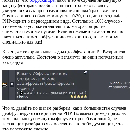
показать, что
обфускаторы
дают в 90% случаев никакущую
защиту (которая способна защитить только от людей,
увидевших язык программирования первый раз в жизни).
Снять ее можно обычно минут за 10-20, получив исходный
PHP-скрипт в первозданном виде. Остальные 10% случаев -
это немного усложненная защита, которая, впрочем,
снимается теми же путями. Если вы желаете самостоятельно
научиться снимать обфускацию со скриптов, то эта статья
специально для вас!
Как я уже говорил выше, задача деобфускации PHP-cкриптов
очень актуальна. Достаточно взглянуть на один популярный
хак-форум:
Что ж, давайте по шагам разберем, как в большинстве случаев
деобфусцируются скрипты на PHP. Возьмем пример прямо из
темы на вышеупомянутом форуме с просьбами людей, не
желающих разобраться самостоятельно либо думающих, что
это невероятно сложно.