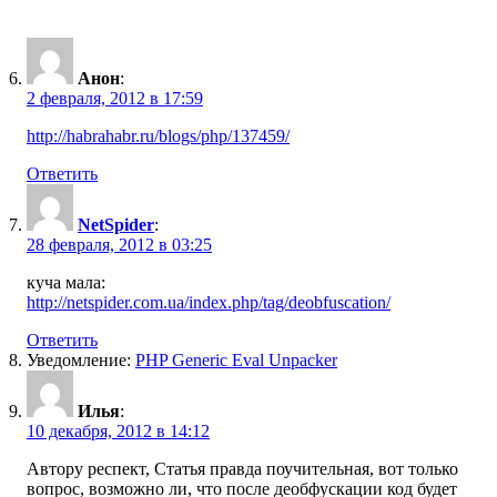
Анон
:
2 февраля, 2012 в 17:59
http://habrahabr.ru/blogs/php/137459/
Ответить
NetSpider
:
28 февраля, 2012 в 03:25
куча мала:
http://netspider.com.ua/index.php/tag/deobfuscation/
Ответить
Уведомление:
PHP Generic Eval Unpacker
Илья
:
10 декабря, 2012 в 14:12
Автору респект, Статья правда поучительная, вот только
вопрос, возможно ли, что после деобфускации код будет