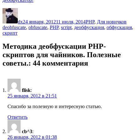
деобфускатор!
Автор
Опубликовано
Рубрики
Метк
dx
24 января, 2012
11 июля, 2014
PHP
,
Для новичков
deobfuscate
,
obfuscate
,
PHP
,
script
,
деобфускация
,
обфускация
,
скрипт
Методика деобфускации PHP-
скриптов для чайников. Полезные
советы.: 44 комментария
flisk
:
25 января, 2012 в 21:51
Спасибо за полезную и интересную статью.
Ответить
cb^3
:
26 января, 2012 в 01:38