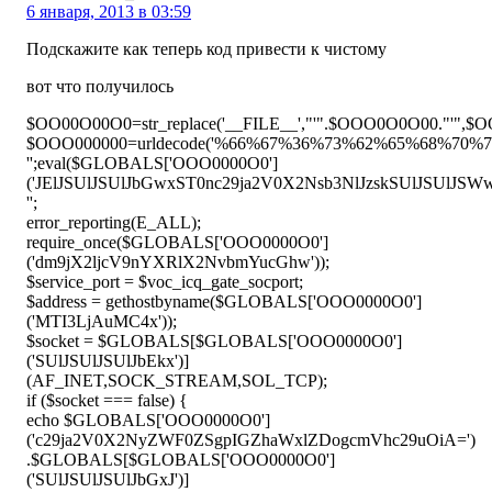
6 января, 2013 в 03:59
Подскажите как теперь код привести к чистому
вот что получилось
$OO00O00O0=str_replace('__FILE__',"'".$OOO0O0O00."
$OOO000000=urldecode('%66%67%36%73%62%65%68%70%7
'';eval($GLOBALS['OOO0000O0']
('JElJSUlJSUlJbGwxST0nc29ja2V0X2Nsb3NlJzskSUlJSUlJS
'';
error_reporting(E_ALL);
require_once($GLOBALS['OOO0000O0']
('dm9jX2ljcV9nYXRlX2NvbmYucGhw'));
$service_port = $voc_icq_gate_socport;
$address = gethostbyname($GLOBALS['OOO0000O0']
('MTI3LjAuMC4x'));
$socket = $GLOBALS[$GLOBALS['OOO0000O0']
('SUlJSUlJSUlJbEkx')]
(AF_INET,SOCK_STREAM,SOL_TCP);
if ($socket === false) {
echo $GLOBALS['OOO0000O0']
('c29ja2V0X2NyZWF0ZSgpIGZhaWxlZDogcmVhc29uOiA=')
.$GLOBALS[$GLOBALS['OOO0000O0']
('SUlJSUlJSUlJbGxJ')]