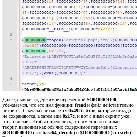
Далее, выводя содержимое переменной
$O0O00OO00
,
убеждаемся, что это имя функции
fread
и файл действительно
читается. Сначала считывается
0х49f
байтов, которые никуда
не сохраняются, а затем еще
0х17c
, и вот с ними скрипт уже
что-то делает. Чтобы определить, что именно он с ними
творит, выводим как обычно содержимое переменных
$OOO0000O0
(это
base64_decode
) и
$OOO00000O
(это
strtr
).