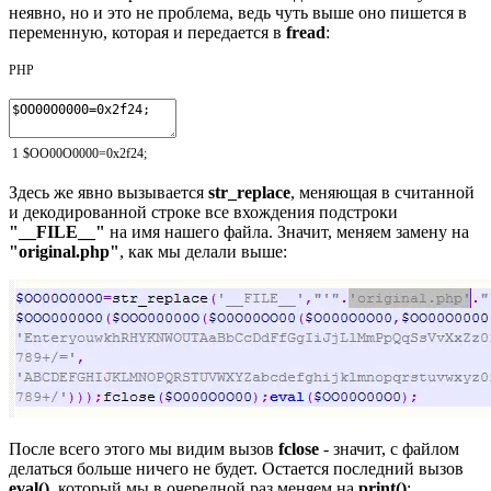
неявно, но и это не проблема, ведь чуть выше оно пишется в
переменную, которая и передается в
fread
:
PHP
1
$OO00O0000
=
0x2f24
;
Здесь же явно вызывается
str_replace
, меняющая в считанной
и декодированной строке все вхождения подстроки
"__FILE__"
на имя нашего файла. Значит, меняем замену на
"original.php"
, как мы делали выше:
После всего этого мы видим вызов
fclose
- значит, с файлом
делаться больше ничего не будет. Остается последний вызов
eval()
, который мы в очередной раз меняем на
print()
: