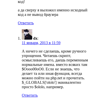
код!
а да сверху я выложил именно исходный
код а не вывод браузера
Ответить
dx
:
11 января, 2013 в 11:59
А ничего не сделаешь, кроме ручного
упрощения. Читаешь скрипт,
осмысливаешь его, даешь переменным
нормальные имена. вместо всяких там
$Oooo00oO0. Если не знаешь, что
делает та или иная функция, всегда
можно пойти на php.net и прочитать.
$_GLOBALS['ololo'] эквивалентно
просто $ololo, например.
Ответить