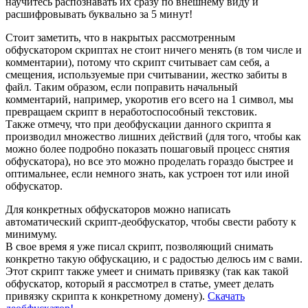
научитесь распознавать их сразу по внешнему виду и
расшифровывать буквально за 5 минут!
Стоит заметить, что в накрытых рассмотренным
обфускатором скриптах не стоит ничего менять (в том числе и
комментарии), потому что скрипт считывает сам себя, а
смещения, используемые при считывании, жестко забиты в
файл. Таким образом, если поправить начальный
комментарий, например, укоротив его всего на 1 символ, мы
превращаем скрипт в неработоспособный текстовик.
Также отмечу, что при деобфускации данного скрипта я
производил множество лишних действий (для того, чтобы как
можно более подробно показать пошаговый процесс снятия
обфускатора), но все это можно проделать гораздо быстрее и
оптимальнее, если немного знать, как устроен тот или иной
обфускатор.
Для конкретных обфускаторов можно написать
автоматический скрипт-деобфускатор, чтобы свести работу к
минимуму.
В свое время я уже писал скрипт, позволяющий снимать
конкретно такую обфускацию, и с радостью делюсь им с вами.
Этот скрипт также умеет и снимать привязку (так как такой
обфускатор, который я рассмотрел в статье, умеет делать
привязку скрипта к конкретному домену).
Скачать