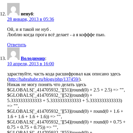
ненуб
:
28 января, 2013 в 05:36
Ой, и я такой не нуб .
Люблю когда прога всё делает - а я кофффе пью.
Ответить
Володимир
:
10 апреля, 2013 в 16:00
здраствуйте, часть кода расшифровал как описано здесь
(
http://habrahabr.ru/blogs/php/137459/
).
Никак не могу понять что делать здесь
$GLOBALS['_414705932_'][51](round(0) + 2.5 + 2.5) => "",
$GLOBALS['_414705932_'][52](round(0) +
5.3333333333333 + 5.3333333333333 + 5.3333333333333)
=> "",
$GLOBALS['_414705932_'][53](round(0) + round(0 + 1.6 +
1.6 + 1.6 + 1.6 + 1.6)) => "",
$GLOBALS['_414705932_'][54](round(0) + round(0 + 0.75 +
0.75 + 0.75 + 0.75)) => "",
$GLOBALS['_414705932_'][55](round(0) +