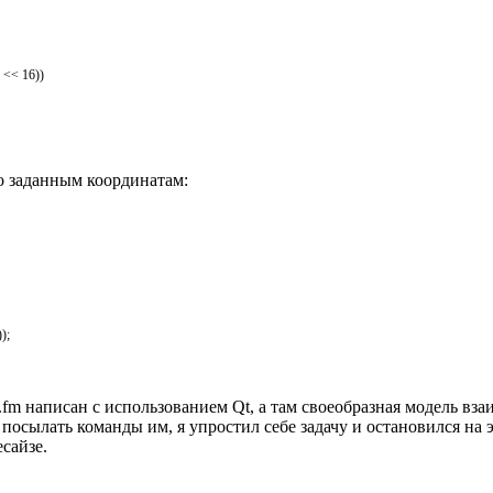
<< 16))
о заданным координатам:
)
)
;
.fm написан с использованием Qt, а там своеобразная модель вз
посылать команды им, я упростил себе задачу и остановился на 
сайзе.