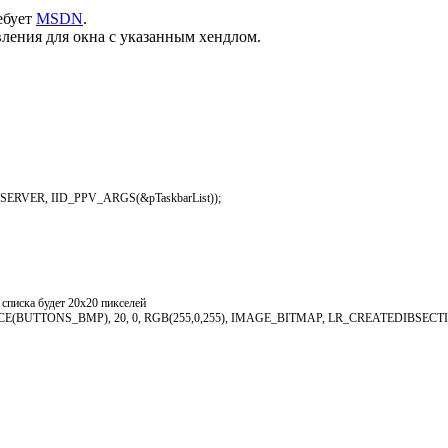
ебует
MSDN
.
вления для окна с указанным хендлом.
_SERVER
,
IID_PPV_ARGS
(
&
pTaskbarList
)
)
;
 списка будет 20x20 пикселей
CE
(
BUTTONS_BMP
)
,
20
,
0
,
RGB
(
255
,
0
,
255
)
,
IMAGE_BITMAP
,
LR_CREATEDIBSECT