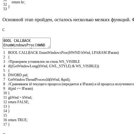
51
return
hr
;
52
}
53
Основной этап пройден, осталось несколько мелких функций. 
C
1
BOOL
CALLBACK
EnumWindowsProc
(
HWND
hWnd
,
LPARAM
lParam
)
2
{
3
//Проверяем установлен ли стиль WS_VISIBLE
4
if
(
(
GetWindowLong
(
hWnd
,
GWL_STYLE
)
&
WS_VISIBLE
)
)
5
{
6
DWORD
pid
;
7
GetWindowThreadProcessId
(
hWnd
,
&
pid
)
;
8
//Сравниваем id текущего процесса (передается в lParam) и id процесса полученног
9
if
(
pid
==
lParam
)
10
{
11
ghWnd
=
hWnd
;
12
return
FALSE
;
13
}
14
}
15
16
return
TRUE
;
17
}