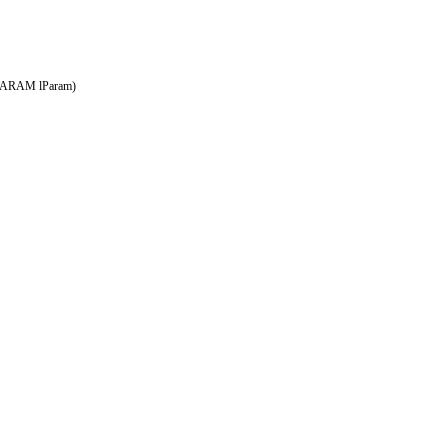
PARAM
lParam
)