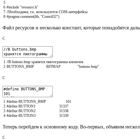
5
6
#include "resource.h"
7
//Необходима, т.к. используются COM-интерфейсы
8
#pragma comment(lib, "Comctl32")
Файл ресурсов и несколько констант, которые понадобятся даль
C
1
//В buttons.bmp хранятся пиктограммы кнопочек
2
BUTTONS_BMP
BITMAP
"buttons.bmp"
C
1
#define BUTTONS_BMP 101
2
#define BUTTON1 31337
3
#define BUTTON2 31338
4
#define BUTTON3 31339
Теперь перейдем к основному коду. Во-первых, объявим неско
C