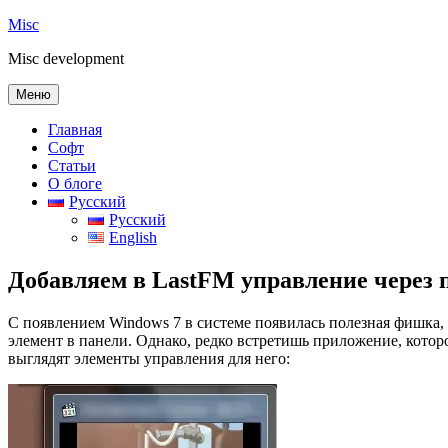
Перейти
Misc
к
Misc development
содержимому
Меню
Главная
Софт
Статьи
О блоге
Русский
Русский
English
Добавляем в LastFM управление через 
С появлением Windows 7 в системе появилась полезная фишка, 
элемент в панели. Однако, редко встретишь приложение, которо
выглядят элементы управления для него: