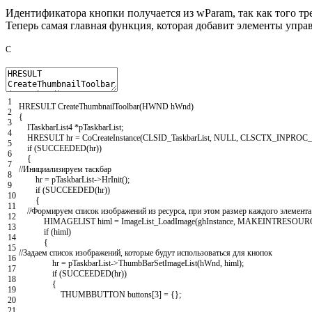
Идентификатора кнопки получается из wParam, так как того тр
Теперь самая главная функция, которая добавит элементы упра
C
1
HRESULT
CreateThumbnailToolbar
(
HWND
hWnd
)
2
{
3
ITaskbarList4
*
pTaskbarList
;
4
HRESULT
hr
=
CoCreateInstance
(
CLSID_TaskbarList
,
NULL
,
CLSCTX_INPROC
5
if
(
SUCCEEDED
(
hr
)
)
6
{
7
//Инициализируем таскбар
8
hr
=
pTaskbarList
->
HrInit
(
)
;
9
if
(
SUCCEEDED
(
hr
)
)
10
{
11
//Формируем список изображений из ресурса, при этом размер каждого элемента
12
HIMAGELIST
himl
=
ImageList_LoadImage
(
ghInstance
,
MAKEINTRESOUR
13
if
(
himl
)
14
{
15
//Задаем список изображений, которые будут использоваться для кнопок
16
hr
=
pTaskbarList
->
ThumbBarSetImageList
(
hWnd
,
himl
)
;
17
if
(
SUCCEEDED
(
hr
)
)
18
{
19
THUMBBUTTON
buttons
[
3
]
=
{
}
;
20
21