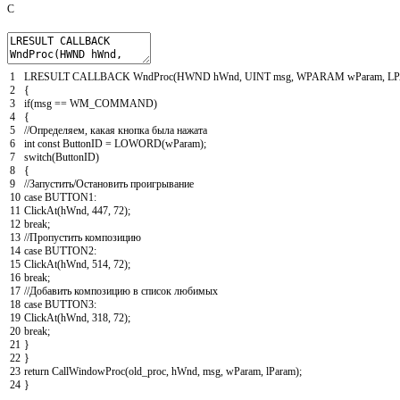
C
1
LRESULT
CALLBACK
WndProc
(
HWND
hWnd
,
UINT
msg
,
WPARAM
wParam
,
L
2
{
3
if
(
msg
==
WM_COMMAND
)
4
{
5
//Определяем, какая кнопка была нажата
6
int
const
ButtonID
=
LOWORD
(
wParam
)
;
7
switch
(
ButtonID
)
8
{
9
//Запустить/Остановить проигрывание
10
case
BUTTON1
:
11
ClickAt
(
hWnd
,
447
,
72
)
;
12
break
;
13
//Пропустить композицию
14
case
BUTTON2
:
15
ClickAt
(
hWnd
,
514
,
72
)
;
16
break
;
17
//Добавить композицию в список любимых
18
case
BUTTON3
:
19
ClickAt
(
hWnd
,
318
,
72
)
;
20
break
;
21
}
22
}
23
return
CallWindowProc
(
old_proc
,
hWnd
,
msg
,
wParam
,
lParam
)
;
24
}