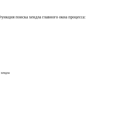
Функция поиска хендла главного окна процесса:
о хендла