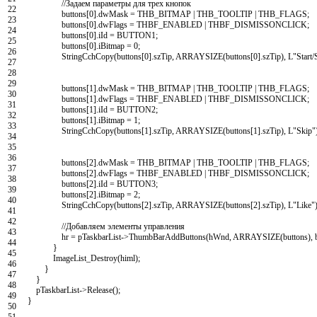
//Задаем параметры для трех кнопок
22
buttons
[
0
]
.
dwMask
=
THB_BITMAP
|
THB_TOOLTIP
|
THB_FLAGS
;
23
buttons
[
0
]
.
dwFlags
=
THBF_ENABLED
|
THBF_DISMISSONCLICK
;
24
buttons
[
0
]
.
iId
=
BUTTON1
;
25
buttons
[
0
]
.
iBitmap
=
0
;
26
StringCchCopy
(
buttons
[
0
]
.
szTip
,
ARRAYSIZE
(
buttons
[
0
]
.
szTip
)
,
L
"Start/
27
28
29
buttons
[
1
]
.
dwMask
=
THB_BITMAP
|
THB_TOOLTIP
|
THB_FLAGS
;
30
buttons
[
1
]
.
dwFlags
=
THBF_ENABLED
|
THBF_DISMISSONCLICK
;
31
buttons
[
1
]
.
iId
=
BUTTON2
;
32
buttons
[
1
]
.
iBitmap
=
1
;
33
StringCchCopy
(
buttons
[
1
]
.
szTip
,
ARRAYSIZE
(
buttons
[
1
]
.
szTip
)
,
L
"Skip"
34
35
36
buttons
[
2
]
.
dwMask
=
THB_BITMAP
|
THB_TOOLTIP
|
THB_FLAGS
;
37
buttons
[
2
]
.
dwFlags
=
THBF_ENABLED
|
THBF_DISMISSONCLICK
;
38
buttons
[
2
]
.
iId
=
BUTTON3
;
39
buttons
[
2
]
.
iBitmap
=
2
;
40
StringCchCopy
(
buttons
[
2
]
.
szTip
,
ARRAYSIZE
(
buttons
[
2
]
.
szTip
)
,
L
"Like"
41
42
//Добавляем элементы управления
43
hr
=
pTaskbarList
->
ThumbBarAddButtons
(
hWnd
,
ARRAYSIZE
(
buttons
)
,
44
}
45
ImageList_Destroy
(
himl
)
;
46
}
47
}
48
pTaskbarList
->
Release
(
)
;
49
}
50