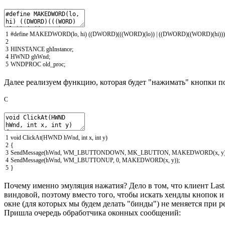
1
#define MAKEDWORD(lo, hi) ((DWORD)(((WORD)(lo)) | ((DWORD)((WORD)(hi))) 
2
3
HINSTANCE
ghInstance
;
4
HWND
ghWnd
;
5
WNDPROC
old_proc
;
Далее реализуем функцию, которая будет "нажимать" кнопки п
C
1
void
ClickAt
(
HWND
hWnd
,
int
x
,
int
y
)
2
{
3
SendMessage
(
hWnd
,
WM_LBUTTONDOWN
,
MK_LBUTTON
,
MAKEDWORD
(
x
,
y
4
SendMessage
(
hWnd
,
WM_LBUTTONUP
,
0
,
MAKEDWORD
(
x
,
y
)
)
;
5
}
Почему именно эмуляция нажатия? Дело в том, что клиент Last
виндовой, поэтому вместо того, чтобы искать хендлы кнопок и 
окне (для которых мы будем делать "бинды") не меняется при ре
Пришла очередь обработчика оконных сообщений: