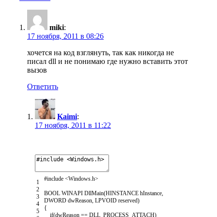
miki
:
17 ноября, 2011 в 08:26
хочется на код взглянуть, так как никогда не
писал dll и не понимаю где нужно вставить этот
вызов
Ответить
Kaimi
:
17 ноября, 2011 в 11:22
#include <Windows.h>
1
2
BOOL
WINAPI
DllMain
(
HINSTANCE
hInstance
,
3
DWORD
dwReason
,
LPVOID
reserved
)
4
{
5
if
(
dwReason
==
DLL_PROCESS_ATTACH
)