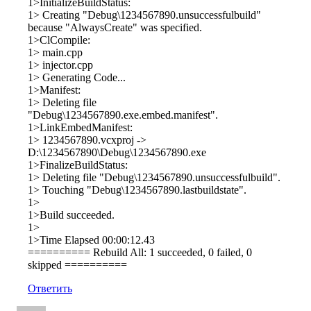
1>InitializeBuildStatus:
1> Creating "Debug\1234567890.unsuccessfulbuild"
because "AlwaysCreate" was specified.
1>ClCompile:
1> main.cpp
1> injector.cpp
1> Generating Code...
1>Manifest:
1> Deleting file
"Debug\1234567890.exe.embed.manifest".
1>LinkEmbedManifest:
1> 1234567890.vcxproj ->
D:\1234567890\Debug\1234567890.exe
1>FinalizeBuildStatus:
1> Deleting file "Debug\1234567890.unsuccessfulbuild".
1> Touching "Debug\1234567890.lastbuildstate".
1>
1>Build succeeded.
1>
1>Time Elapsed 00:00:12.43
========== Rebuild All: 1 succeeded, 0 failed, 0
skipped ==========
Ответить