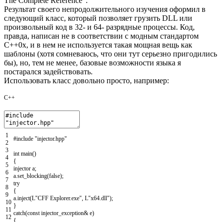
The Complete Reference".
Результат своего непродолжительного изучения оформил в
следующий класс, который позволяет грузить DLL или
произвольный код в 32- и 64- разрядные процессы. Код,
правда, написан не в соответствии с модным стандартом
C++0x, и в нем не используется такая мощная вещь как
шаблоны (хотя сомневаюсь, что они тут серьезно пригодились
бы), но, тем не менее, базовые возможности языка я
постарался задействовать.
Использовать класс довольно просто, например:
C++
1
#include "injector.hpp"
2
3
int
main
(
)
4
{
5
injector
a
;
6
a
.
set_blocking
(
false
)
;
7
try
8
{
9
a
.
inject
(
L
"CFF Explorer.exe"
,
L
"x64.dll"
)
;
10
}
11
catch
(
const
injector_exception
&
e
)
12
{