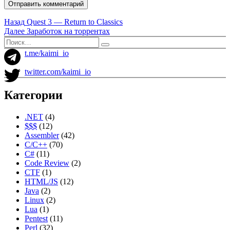
Навигация
Предыдущая
Назад
Quest 3 — Return to Classics
запись:
Следующая
Далее
Заработок на торрентах
по
запись:
Искать:
Поиск
записям
t.me/kaimi_io
twitter.com/kaimi_io
Категории
.NET
(4)
$$$
(12)
Assembler
(42)
C/C++
(70)
C#
(11)
Code Review
(2)
CTF
(1)
HTML/JS
(12)
Java
(2)
Linux
(2)
Lua
(1)
Pentest
(11)
Perl
(32)