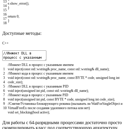
13
e
.
show_error
(
)
;
14
}
15
16
return
0
;
17
}
18
Доступные методы:
C++
//Инжект DLL в процесс с указанным именем
1
void
inject
(
const
std
::
wstring
&
proc_name
,
const
std
::
wstring
&
dll_name
)
;
2
//Инжект кода в процесс с указанным именем
3
void
inject
(
const
std
::
wstring
&
proc_name
,
const
BYTE
*
code
,
unsigned
long
int
4
code_size
)
;
5
//Инжект DLL в процесс с указанным PID
6
void
inject
(
unsigned
int
pid
,
const
std
::
wstring
&
dll_name
)
;
7
//Инжект кода в процесс с указанным PID
8
void
inject
(
unsigned
int
pid
,
const
BYTE
*
code
,
unsigned
long
int
code_size
)
;
9
//Снятие/Установка блокирующего режима (вызывать ли WaitForSingleObject и
10
VirtualFreeEx после создания удаленного потока или нет)
void
set_blocking
(
bool
active
)
;
Для работы с 64-разрядными процессами достаточно просто
скомпилировать класс под соответствующую архитектуру.