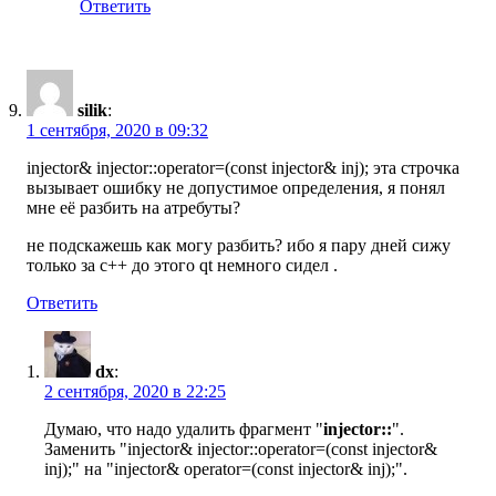
Ответить
silik
:
1 сентября, 2020 в 09:32
injector& injector::operator=(const injector& inj); эта строчка
вызывает ошибку не допустимое определения, я понял
мне её разбить на атребуты?
не подскажешь как могу разбить? ибо я пару дней сижу
только за с++ до этого qt немного сидел .
Ответить
dx
:
2 сентября, 2020 в 22:25
Думаю, что надо удалить фрагмент "
injector::
".
Заменить "injector& injector::operator=(const injector&
inj);" на "injector& operator=(const injector& inj);".