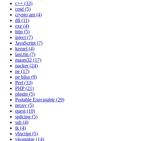
c++
(33)
cmd
(5)
crypto api
(4)
dll
(11)
exe
(4)
http
(5)
inject
(7)
JavaScript
(7)
kernel
(4)
last.fm
(7)
masm32
(17)
packer
(24)
pe
(17)
pe bliss
(9)
Perl
(33)
PHP
(21)
plugin
(5)
Portable Executable
(29)
proxy
(5)
quest
(10)
splicing
(5)
ssh
(4)
tk
(4)
vbscript
(5)
vkontakte
(14)