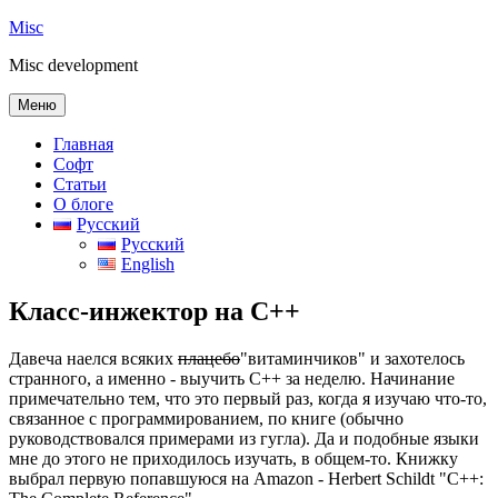
Перейти
Misc
к
Misc development
содержимому
Меню
Главная
Софт
Статьи
О блоге
Русский
Русский
English
Класс-инжектор на C++
Давеча наелся всяких
плацебо
"витаминчиков" и захотелось
странного, а именно - выучить C++ за неделю. Начинание
примечательно тем, что это первый раз, когда я изучаю что-то,
связанное с программированием, по книге (обычно
руководствовался примерами из гугла). Да и подобные языки
мне до этого не приходилось изучать, в общем-то. Книжку
выбрал первую попавшуюся на Amazon - Herbert Schildt "C++: