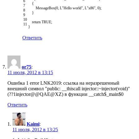
6
{
7
MessageBox
(
0
,
L
"Hello world"
,
L
"x86"
,
0
)
;
8
}
9
10
return
TRUE
;
11
}
Ответить
or75
:
11 июля, 2012 в 13:15
Ошибка 1 error LNK2019: ссылка на неразрешенный
внешний символ "public: __thiscall injector::~injector(void)"
(??1injector@@QAE@XZ) в функции __catch$_main$0
Ответить
Kaimi
:
11 июля, 2012 в 13:25