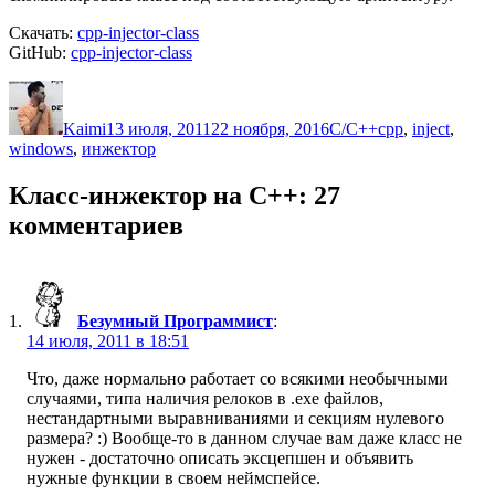
Скачать:
cpp-injector-class
GitHub:
cpp-injector-class
Автор
Опубликовано
Рубрики
Метки
Kaimi
13 июля, 2011
22 ноября, 2016
C/C++
cpp
,
inject
,
windows
,
инжектор
Класс-инжектор на C++: 27
комментариев
Безумный Программист
:
14 июля, 2011 в 18:51
Что, даже нормально работает со всякими необычными
случаями, типа наличия релоков в .exe файлов,
нестандартными выравниваниями и секциям нулевого
размера? :) Вообще-то в данном случае вам даже класс не
нужен - достаточно описать эксцепшен и объявить
нужные функции в своем неймспейсе.