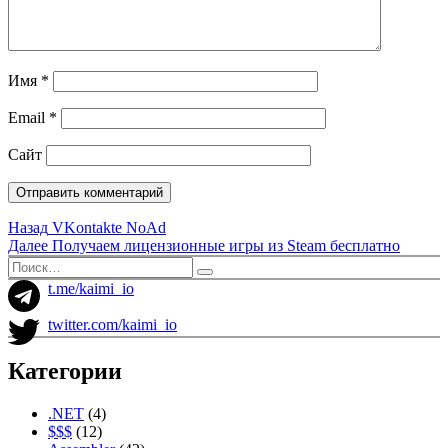
Имя
*
Email
*
Сайт
Навигация
Предыдущая
Назад
VKontakte NoAd
запись:
Следующая
Далее
Получаем лицензионные игры из Steam бесплатно
по
запись:
Искать:
Поиск
записям
t.me/kaimi_io
twitter.com/kaimi_io
Категории
.NET
(4)
$$$
(12)