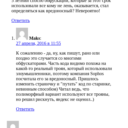
5 летний способ обфускации, которые за этот срок
использовали все кому не лень, оказывается, стал
определяться как вредоносный? Невероятно!
Ответить
Maks
:
27 апреля, 2016 в 11:55
К сожалению - да, ну, как пишут, рано или
поздно это случается со многими
обфускаторами. Часть кода видимо похожа на
какой-то реальный троян, который использовали
злоумышленники, поэтому компания Sophos
посчитала его за вредоносный. Пришлось
изменить страничку и "путать" код по старинке,
невинным способом) Читал ведь, что
полиморфный вариант используют все трояны,
но решил рискнуть, яндекс не оценил..)
Ответить