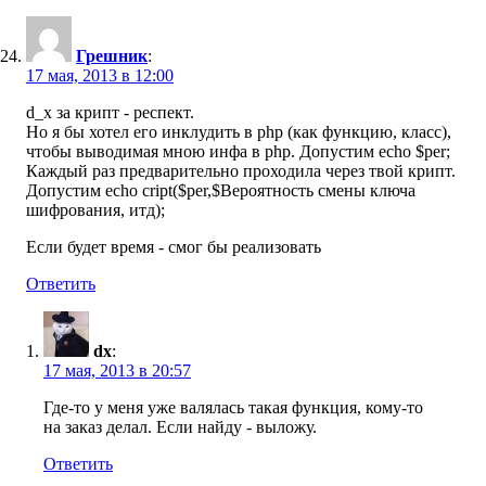
Грешник
:
17 мая, 2013 в 12:00
d_x за крипт - респект.
Но я бы хотел его инклудить в php (как функцию, класс),
чтобы выводимая мною инфа в php. Допустим echo $per;
Каждый раз предварительно проходила через твой крипт.
Допустим echo cript($per,$Вероятность смены ключа
шифрования, итд);
Если будет время - смог бы реализовать
Ответить
dx
:
17 мая, 2013 в 20:57
Где-то у меня уже валялась такая функция, кому-то
на заказ делал. Если найду - выложу.
Ответить