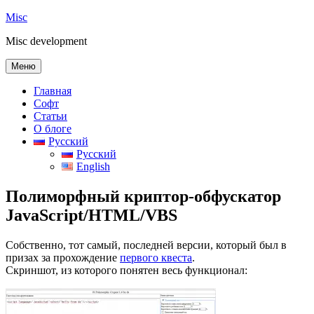
Перейти
Misc
к
Misc development
содержимому
Меню
Главная
Софт
Статьи
О блоге
Русский
Русский
English
Полиморфный криптор-обфускатор
JavaScript/HTML/VBS
Собственно, тот самый, последней версии, который был в
призах за прохождение
первого квеста
.
Скриншот, из которого понятен весь функционал: