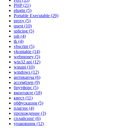
Perl
(33)
PHP
(21)
plugin
(5)
Portable Executable
(29)
proxy
(5)
quest
(10)
splicing
(5)
ssh
(4)
tk
(4)
vbscript
(5)
vkontakte
(14)
webmoney
(5)
win32 api
(12)
winapi
(10)
windows
(12)
антикапча
(6)
ассемблер
(9)
брутфорс
(5)
вконтакте
(18)
квест
(11)
обфускация
(5)
плагин
(4)
прохождение
(3)
сплайсинг
(6)
упаковщик
(12)