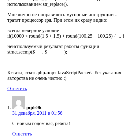
использованием str_replace().
Мне лично не понравились мусорные инструкции -
тратят процессор зря. При этом их сразу видно:
всегда неверное условие
if(10000 < round(1.5 + 1.5) + round(100.25 + 100.25) { ... }
неиспользуемый результат работы функции
strncasecmp($___, $_______);
---
Кстати, юзать php-порт JavaScriptPacker'a без указания
авторства не очень честно :)
Ответить
pqds96
:
31 декабря, 2011 в 01:56
С новым годом вас, ребята!
Ответить