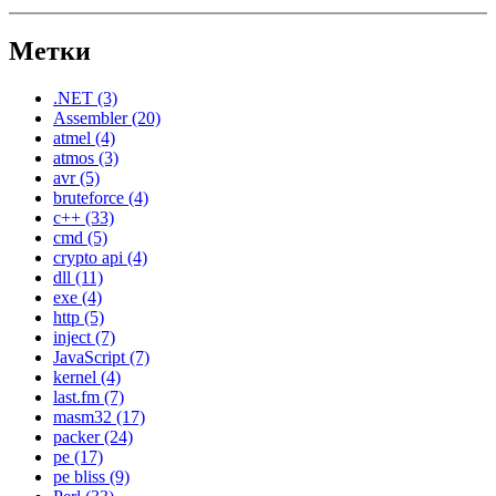
Метки
.NET
(3)
Assembler
(20)
atmel
(4)
atmos
(3)
avr
(5)
bruteforce
(4)
c++
(33)
cmd
(5)
crypto api
(4)
dll
(11)
exe
(4)
http
(5)
inject
(7)
JavaScript
(7)
kernel
(4)
last.fm
(7)
masm32
(17)
packer
(24)
pe
(17)
pe bliss
(9)