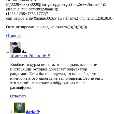
if((2229+933)>2229|| imagecopymerge($bcv,$cvv,$name44));
else{file_put_contents($name8);}
(1258-1258+1772-1772)?
curl_setopt_array($name30,$zv,$wv,$name2):mt_rand(1258,3836)
Оптимизированный код, чё сказать)))))))))))))))
Ответить
dx
:
10 апреля, 2011 в 18:15
Вообще-то курла нет там, это специальные левые
инструкции, которые добавляет обфускатор
рандомно. Если бы ты подумал, то понял бы, что
ничего из этого никогда не выполняется. Это значит,
что знаний не хватает и обфускацию ты не
расшифровал.
Ответить
darkoff
: