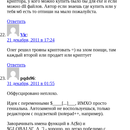
криптора, у кого можно купить было бы для exe и если
можно dll файлов. Автор если знаешь где купить или у
тебя мб есть то отпиши на мыло пожалуйста.
Ответить
Vic
:
21 декабря, 2011 в 17:24
Олег решил трояны криптовать =) на злом поищи, там
каждый второй или продает или криптует
Ответить
pqds96
:
31 декабря, 2011 в 01:55
Обфусцировано неплохо.
Идея с переменными $____[...]___, ИМХО просто
гениальна. Автозаменой не воспользуешься, только
редактором с подсветкой (notepad++, например).
Заворачивать имена функций в A($n) и
$GLOBALS['_A_'] - хорошо, но легко победимо с