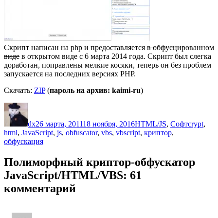
Скрипт написан на php и предоставляется
в обфусцированном
виде
в открытом виде с 6 марта 2014 года. Скрипт был слегка
доработан, поправлены мелкие косяки, теперь он без проблем
запускается на последних версиях PHP.
Скачать:
ZIP
(
пароль на архив: kaimi-ru
)
Автор
Опубликовано
Рубрики
Метки
dx
26 марта, 2011
18 ноября, 2016
HTML/JS
,
Софт
crypt
,
html
,
JavaScript
,
js
,
obfuscator
,
vbs
,
vbscript
,
криптор
,
обфускация
Полиморфный криптор-обфускатор
JavaScript/HTML/VBS: 61
комментарий