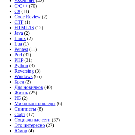
Assembler
(42)
C/C++
(70)
C#
(11)
Code Review
(2)
CTF
(1)
HTML/JS
(12)
Java
(2)
Linux
(2)
Lua
(1)
Pentest
(11)
Perl
(32)
PHP
(31)
Python
(3)
Reversing
(3)
Windows
(65)
Бред
(2)
Для новичков
(40)
Жизнь
(25)
ИБ
(2)
Микроконтроллеры
(6)
Сниппеты
(8)
Софт
(17)
Социальные сети
(37)
Это интересно
(27)
Юмор
(4)