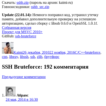
Скачать:
sshb.zip
(пароль на архив: kaimi-ru)
Говноисходники:
sshb_src.zip
Update (22.01.14):
Немного поправил код, устранил утечку
памяти, добавил дополнительную проверку на успешную
авторизацию, сделал сборку с libssh 0.6.0 и OpenSSL 1.0.1f.
Собранная версия
Проект для MSVC 2010+
GitHub:
ssh-bruteforce
Автор
Опубликовано
Рубрики
Метки
Kaimi
26 декабря, 2010
22 ноября, 2016
C/C++
bruteforce
,
cpp
,
libeay
,
libssh
,
ssh
,
zlib
,
брутфорс
SSH Bruteforce: 192 комментария
Навигация
Предыдущие комментарии
по
комментариям
Абрам
:
24 мая, 2014 в 16:30