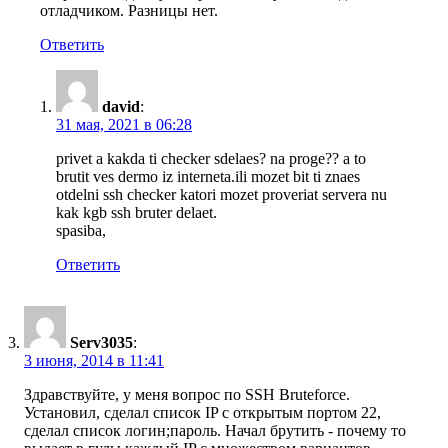
отладчиком. Разницы нет.
Ответить
david
:
31 мая, 2021 в 06:28
privet a kakda ti checker sdelaes? na proge?? a to
brutit ves dermo iz interneta.ili mozet bit ti znaes
otdelni ssh checker katori mozet proveriat servera nu
kak kgb ssh bruter delaet.
spasiba,
Ответить
Serv3035
:
3 июня, 2014 в 11:41
Здравствуйте, у меня вопрос по SSH Bruteforce.
Установил, сделал список IP с открытым портом 22,
сделал список логин;пароль. Начал брутить - почему то