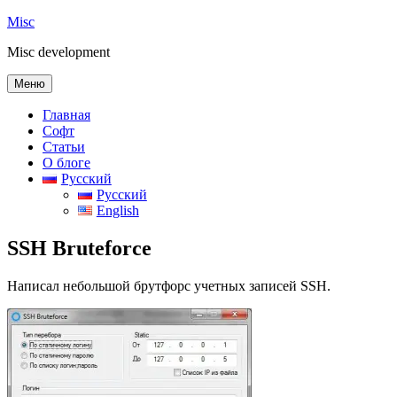
Перейти
Misc
к
Misc development
содержимому
Меню
Главная
Софт
Статьи
О блоге
Русский
Русский
English
SSH Bruteforce
Написал небольшой брутфорс учетных записей SSH.