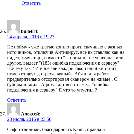
Ответить
bullet84
:
24 апреля, 2016 в 19:23
Не пойму - уже третью копию проги скачиваю с разных
источников, отключив Антивирус, все выставляю как на
видео, жму старт, о вместо "....попытка не успешна" или
другое, выдает "(183) ошибка подключения к серверу"
Почему так ? И в начале каждой такой ошибки-стоит
номер от двух до трех-значный.. Ай-пи для работы
предварительно отсортировал сканером на живые.. С
бубном-плясал.. А результат все тот же..- "ошибка
подключения к серверу" Я что то упустил ?
Ответить
Алексей
:
23 июля, 2016 в 23:50
Софт отличный, благодарность Kaimi, правда и