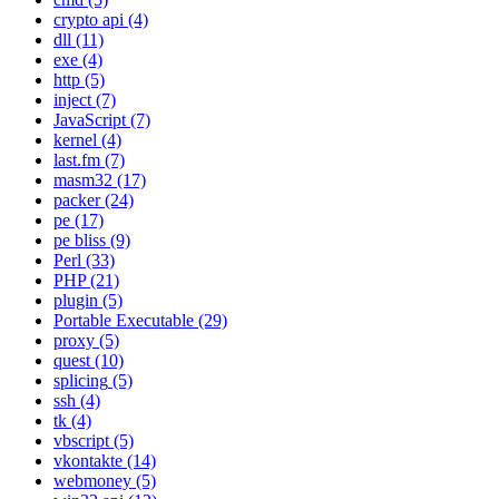
crypto api
(4)
dll
(11)
exe
(4)
http
(5)
inject
(7)
JavaScript
(7)
kernel
(4)
last.fm
(7)
masm32
(17)
packer
(24)
pe
(17)
pe bliss
(9)
Perl
(33)
PHP
(21)
plugin
(5)
Portable Executable
(29)
proxy
(5)
quest
(10)
splicing
(5)
ssh
(4)
tk
(4)
vbscript
(5)
vkontakte
(14)
webmoney
(5)