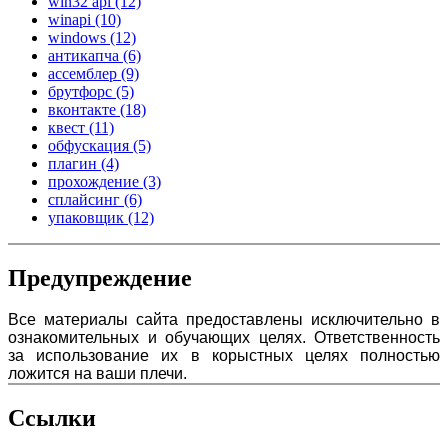
win32 api
(12)
winapi
(10)
windows
(12)
антикапча
(6)
ассемблер
(9)
брутфорс
(5)
вконтакте
(18)
квест
(11)
обфускация
(5)
плагин
(4)
прохождение
(3)
сплайсинг
(6)
упаковщик
(12)
Предупреждение
Все материалы сайта предоставлены исключительно в
ознакомительных и обучающих целях. Ответственность
за использование их в корыстных целях полностью
ложится на ваши плечи.
Ссылки