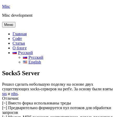
Перейти
Misc
к
Misc development
содержимому
Меню
Главная
Софт
Статьи
О блоге
Русский
Русский
English
Socks5 Server
Решил сделать небольшую поделку на основе двух
существующих socks-серверов на perl'e. За основу были взяты
sss
и
rdss
.
Отличия:
[~] Вместо форка использованы треды
[~] Предварительно формируется пул потоков для обработки
запросов