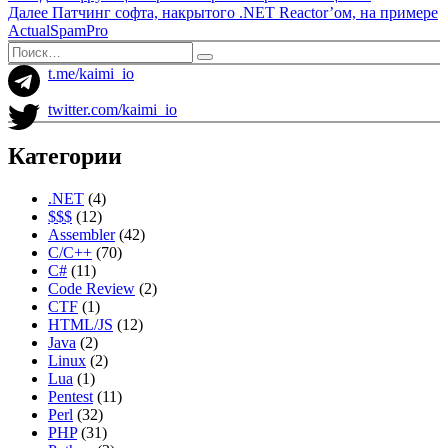
запись:
Следующая
Далее
Патчинг софта, накрытого .NET Reactor’ом, на примере
по
запись:
ActualSpamPro
записям
Искать:
Поиск
t.me/kaimi_io
twitter.com/kaimi_io
Категории
.NET
(4)
$$$
(12)
Assembler
(42)
C/C++
(70)
C#
(11)
Code Review
(2)
CTF
(1)
HTML/JS
(12)
Java
(2)
Linux
(2)
Lua
(1)
Pentest
(11)
Perl
(32)
PHP
(31)