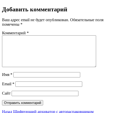
Добавить комментарий
Ваш адрес email не будет опубликован.
Обязательные поля
помечены
*
Комментарий
*
Имя
*
Email
*
Сайт
Навигация
Предыдущая
Назад
Шифрующий архиватор с автораспаковщиком