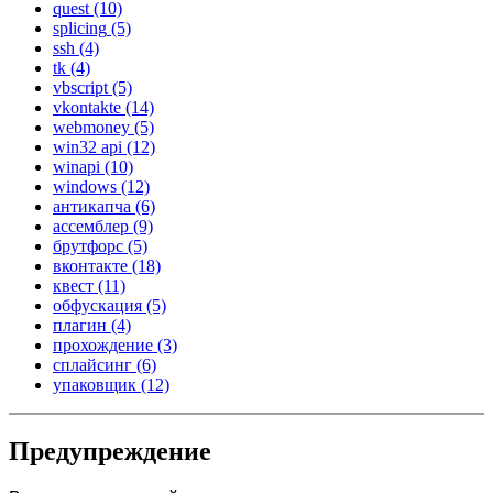
quest
(10)
splicing
(5)
ssh
(4)
tk
(4)
vbscript
(5)
vkontakte
(14)
webmoney
(5)
win32 api
(12)
winapi
(10)
windows
(12)
антикапча
(6)
ассемблер
(9)
брутфорс
(5)
вконтакте
(18)
квест
(11)
обфускация
(5)
плагин
(4)
прохождение
(3)
сплайсинг
(6)
упаковщик
(12)
Предупреждение