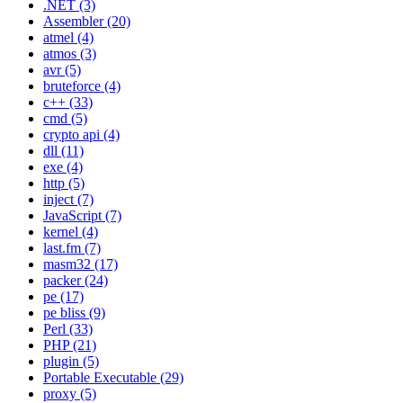
.NET
(3)
Assembler
(20)
atmel
(4)
atmos
(3)
avr
(5)
bruteforce
(4)
c++
(33)
cmd
(5)
crypto api
(4)
dll
(11)
exe
(4)
http
(5)
inject
(7)
JavaScript
(7)
kernel
(4)
last.fm
(7)
masm32
(17)
packer
(24)
pe
(17)
pe bliss
(9)
Perl
(33)
PHP
(21)
plugin
(5)
Portable Executable
(29)
proxy
(5)