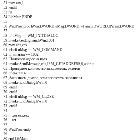
51
mov
eax
,
1
52
.
endif
53
ret
54
LibMain
ENDP
55
56
WndProc
proc
hWin
:
DWORD
,
uMsg
:
DWORD
,
wParam
:
DWORD
,
lParam
:
DWORD
57
58
.
if
uMsg
==
WM
_
INITDIALOG
59
invoke
GetDlgItem
,
hWin
,
1001
60
mov
edit
,
eax
61
.
elseif
uMsg
==
WM
_
COMMAND
62
.
if
wParam
==
1002
63
;Получаем адрес из поля
64
invoke
SendMessage
,
edit
,
IPM
_
GETADDRESS
,
0
,
addr
ip
65
;Проверяем количество заполненных октетов
66
.
if
eax
==
4
67
;Закрываем диалог, если все октеты заполнены
68
invoke
EndDialog
,
hWin
,
0
69
.
endif
70
.
endif
71
.
elseif
uMsg
==
WM
_
CLOSE
72
invoke
EndDialog
,
hWin
,
0
73
.
endif
74
75
xor
eax
,
eax
76
ret
77
78
WndProc
endp
79
80
end
LibMain