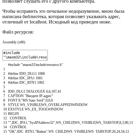
позволяет слушать его с другого компьютера.
Чтобы исправить это печальное недоразумение, мною была
написана библиотека, которая позволяет указывать адрес,
отличный от localhost. Исходный код приведен ниже.
Файл ресурсов:
Assembly (x86)
#
include
"\masm32\include\resource.h"
1
2
#
define
IDD
_
DLG
1
1000
3
#
define
IDC
_
IPA
1
1001
4
#
define
IDC
_
BTN
1
1002
5
6
IDD_DLG1
DIALOGEX
6
,
6
,
107
,
41
7
CAPTION
"Введите IP-адрес"
8
FONT
8
,
"MS Sans Serif"
,
0
,
0
,
0
9
STYLE
WS
_
VISIBLE
|
WS
_
OVERLAPPEDWINDOW
10
EXSTYLE
WS
_
EX
_
TOOLWINDOW
11
BEGIN
12
CONTROL
13
""
,
IDC
_
IPA
1
,
"SysIPAddress32"
,
WS
_
CHILD
|
WS
_
VISIBLE
|
WS
_
TABSTOP
,
8
,
3
,
90
,
13
14
CONTROL
15
"OK"
,
IDC
_
BTN
1
,
"Button"
,
WS
_
CHILD
|
WS
_
VISIBLE
|
WS
_
TABSTOP
,
26
,
24
,
54
,
13