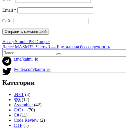
Email
*
Сайт
Навигация
Предыдущая
Назад
Simple PE Dumper
запись:
Следующая
Далее
MASM32: Часть 3 — Брутальная бессердечность
по
запись:
Искать:
Поиск
записям
t.me/kaimi_io
twitter.com/kaimi_io
Категории
.NET
(4)
$$$
(12)
Assembler
(42)
C/C++
(70)
C#
(11)
Code Review
(2)
CTF
(1)