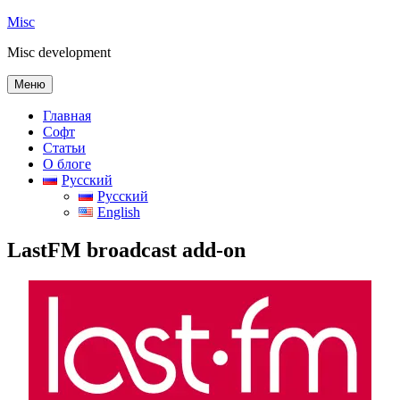
Перейти
Misc
к
Misc development
содержимому
Меню
Главная
Софт
Статьи
О блоге
Русский
Русский
English
LastFM broadcast add-on