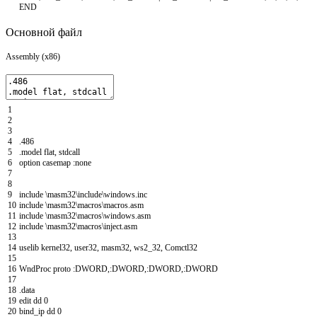
END
Основной файл
Assembly (x86)
1
2
3
4
.
486
5
.
model
flat
,
stdcall
6
option
casemap
:
none
7
8
9
include
\
masm
32
\
include
\
windows
.
inc
10
include
\
masm
32
\
macros
\
macros
.
asm
11
include
\
masm
32
\
macros
\
windows
.
asm
12
include
\
masm
32
\
macros
\
inject
.
asm
13
14
uselib
kernel
32
,
user
32
,
masm
32
,
ws
2
_
32
,
Comctl
32
15
16
WndProc
proto
:
DWORD
,
:
DWORD
,
:
DWORD
,
:
DWORD
17
18
.
data
19
edit
dd
0
20
bind_ip
dd
0