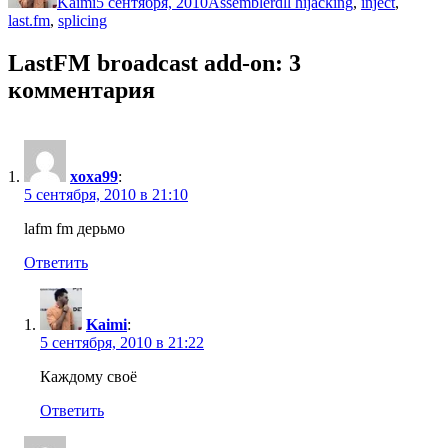
Kaimi
5 сентября, 2010
Assembler
dll hijacking
,
inject
,
last.fm
,
splicing
LastFM broadcast add-on: 3
комментария
xoxa99
:
5 сентября, 2010 в 21:10
lafm fm дерьмо
Ответить
Kaimi
:
5 сентября, 2010 в 21:22
Каждому своё
Ответить