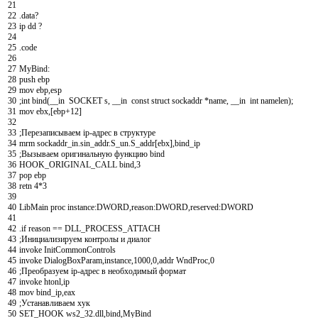
21
22
.
data
?
23
ip
dd
?
24
25
.
code
26
27
MyBind
:
28
push
ebp
29
mov
ebp
,
esp
30
;int bind(__in SOCKET s, __in const struct sockaddr *name, __in int namelen);
31
mov
ebx
,
[
ebp
+
12
]
32
33
;Перезаписываем ip-адрес в структуре
34
mrm
sockaddr
_
in
.
sin
_
addr
.
S
_
un
.
S
_
addr
[
ebx
]
,
bind
_
ip
35
;Вызываем оригинальную функцию bind
36
HOOK_ORIGINAL_CALL
bind
,
3
37
pop
ebp
38
retn
4
*
3
39
40
LibMain
proc
instance
:
DWORD
,
reason
:
DWORD
,
reserved
:
DWORD
41
42
.
if
reason
==
DLL
_
PROCESS
_
ATTACH
43
;Инициализируем контролы и диалог
44
invoke
InitCommonControls
45
invoke
DialogBoxParam
,
instance
,
1000
,
0
,
addr
WndProc
,
0
46
;Преобразуем ip-адрес в необходимый формат
47
invoke
htonl
,
ip
48
mov
bind
_
ip
,
eax
49
;Устанавливаем хук
50
SET_HOOK
ws
2
_
32
.
dll
,
bind
,
MyBind