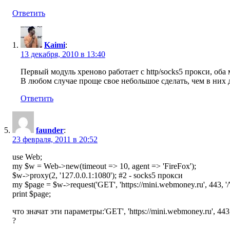
Ответить
Kaimi
:
13 декабря, 2010 в 13:40
Первый модуль хреново работает с http/socks5 прокси, оба 
В любом случае проще свое небольшое сделать, чем в них 
Ответить
faunder
:
23 февраля, 2011 в 20:52
use Web;
my $w = Web->new(timeout => 10, agent => 'FireFox');
$w->proxy(2, '127.0.0.1:1080'); #2 - socks5 прокси
my $page = $w->request('GET', 'https://mini.webmoney.ru', 443, '/', 
print $page;
что значат эти параметры:'GET', 'https://mini.webmoney.ru', 443, '/'
?