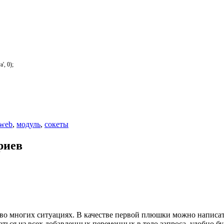
a'
,
0
)
;
web
,
модуль
,
сокеты
риев
о многих ситуациях. В качестве первой плюшки можно написать м
раться из всех добавленных переменных в тело запроса, удобно бу