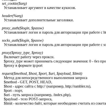
set_cookie($arg)
Устанавливает аргумент в качестве кукисов.
header(%arg)
Устанавливает дополнительные заголовки.
proxy_auth($login, $passw)
Устанавливает логин и пароль для авторизации при работе с ht
socks_auth($login, $passw)
Устанавливает логин и пароль для авторизации при работе с s
proxy($proxy_type, $proxy)
Включает работу через прокси.
$proxy_type может принимать следующие значения: 0 - без прокси
$proxy в формате ip:port
request($method, $host, $port, $uri, $payload, $limit)
Метод для непосредственного выполнения запроса
$method - GET, POST, HEAD,
$host - адрес сайта с http:// (например, http://rambler.ru),
$port - порт,
$uri - путь запроса (например, /index.php),
$payload - тело POST-запроса,
$limit - количество байт, которые необходимо считать из сокета (