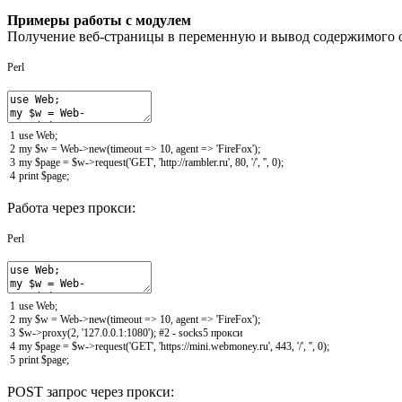
Примеры работы с модулем
Получение веб-страницы в переменную и вывод содержимого о
Perl
1
use
Web
;
2
my
$w
=
Web->
new
(
timeout
=
>
10
,
agent
=
>
'FireFox'
)
;
3
my
$page
=
$w
->
request
(
'GET'
,
'http://rambler.ru'
,
80
,
'/'
,
''
,
0
)
;
4
print
$page
;
Работа через прокси:
Perl
1
use
Web
;
2
my
$w
=
Web->
new
(
timeout
=
>
10
,
agent
=
>
'FireFox'
)
;
3
$w
->
proxy
(
2
,
'127.0.0.1:1080'
)
;
#2 - socks5 прокси
4
my
$page
=
$w
->
request
(
'GET'
,
'https://mini.webmoney.ru'
,
443
,
'/'
,
''
,
0
)
;
5
print
$page
;
POST запрос через прокси: