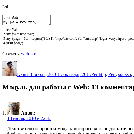
Perl
1
use
Web
;
2
my
$w
=
new
Web
;
3
my
$page
=
$w
->
request
(
'POST'
,
'http://site.com'
,
80
,
'/auth.php'
,
'login=vasya&pass=pety
4
print
$page
;
Скачать:
web.pm
Автор
Опубликовано
Рубрики
Метки
Kaimi
18 июля, 2010
15 октября, 2015
Perl
http
,
Perl
,
socks5
,
Модуль для работы с Web: 13 коммента
Anton
:
18 июля, 2010 в 22:43
Действительно простой модуль, которого вполне достаточно в
$value) - а при вызове request тело будет автоматически соби