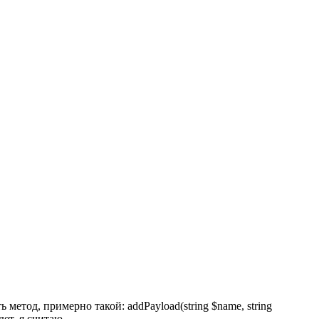
етод, примерно такой: addPayload(string $name, string
дет, я считаю.