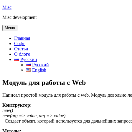
Перейти
Misc
к
Misc development
содержимому
Меню
Главная
Софт
Статьи
О блоге
Русский
Русский
English
Модуль для работы с Web
Написал простой модуль для работы с web. Модуль довольно легк
Конструктор:
new()
new(arg => value, arg => value)
Создает объект, который используется для дальнейших запросов.
Методы: