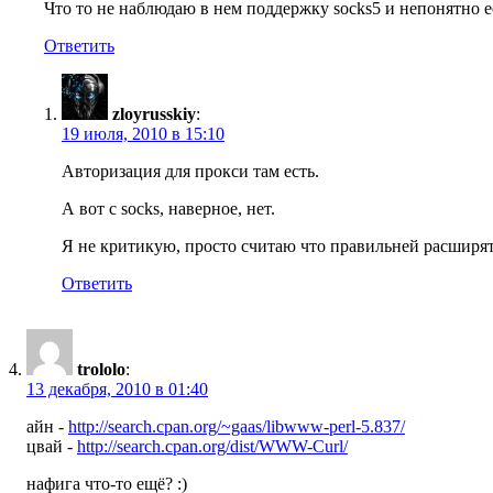
Что то не наблюдаю в нем поддержку socks5 и непонятно е
Ответить
zloyrusskiy
:
19 июля, 2010 в 15:10
Aвторизация для прокси там есть.
А вот с socks, наверное, нет.
Я не критикую, просто считаю что правильней расширят
Ответить
trololo
:
13 декабря, 2010 в 01:40
айн -
http://search.cpan.org/~gaas/libwww-perl-5.837/
цвай -
http://search.cpan.org/dist/WWW-Curl/
нафига что-то ещё? :)