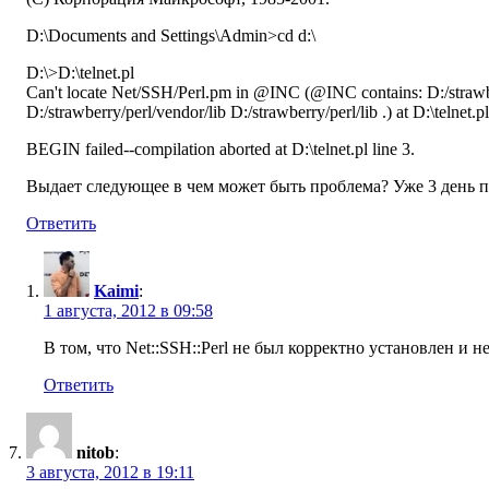
D:\Documents and Settings\Admin>cd d:\
D:\>D:\telnet.pl
Can't locate Net/SSH/Perl.pm in @INC (@INC contains: D:/strawber
D:/strawberry/perl/vendor/lib D:/strawberry/perl/lib .) at D:\telnet.pl
BEGIN failed--compilation aborted at D:\telnet.pl line 3.
Выдает следующее в чем может быть проблема? Уже 3 день п
Ответить
Kaimi
:
1 августа, 2012 в 09:58
В том, что Net::SSH::Perl не был корректно установлен и
Ответить
nitob
:
3 августа, 2012 в 19:11