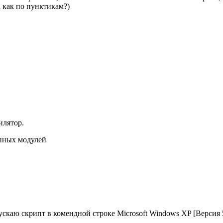
а как по пунктикам?)
илятор.
упных модулей
ускаю скрипт в комендной строке Microsoft Windows XP [Версия 