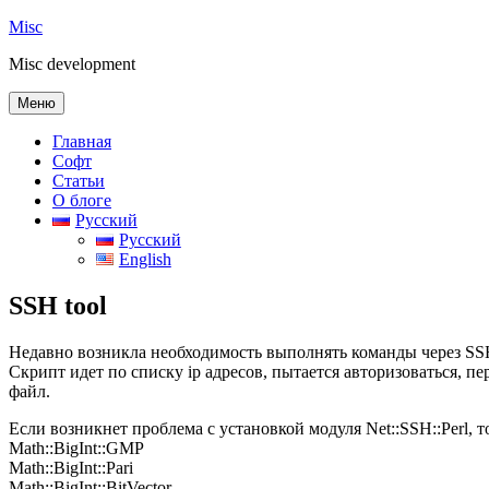
Перейти
Misc
к
Misc development
содержимому
Меню
Главная
Софт
Статьи
О блоге
Русский
Русский
English
SSH tool
Недавно возникла необходимость выполнять команды через SSH 
Скрипт идет по списку ip адресов, пытается авторизоваться, 
файл.
Если возникнет проблема с установкой модуля Net::SSH::Perl,
Math::BigInt::GMP
Math::BigInt::Pari
Math::BigInt::BitVector