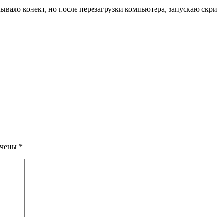
зывало конект, но после перезагрузки компьютера, запускаю скр
ечены
*