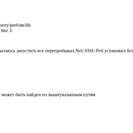
ry/perl/site/lib
 line 3.
ытаюсь запустить все перепробывал.Net::SSH::Perl установил бе
 не может быть найден по вышеуказанным путям