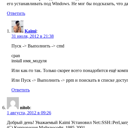
его устанавливать под Windows. Не мог бы подсказать, что д
Ответить
Kaimi
:
31 июля, 2012 в 21:38
Пуск -> Выполнить -> cmd
cpan
install имя_модуля
Или как-то так. Только скорее всего понадобится ещё комп
Или Пуск -> Выполнить -> ppm и поискать в списке дост
Ответить
nitob
:
1 августа, 2012 в 09:26
Добрый день! Уважаемый Kaimi Установил Net::SSH::Perl,зап
(С) Корпорация Майкрософт, 1985-2001.