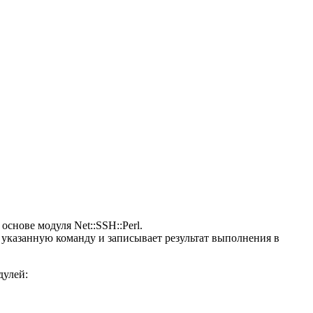
снове модуля Net::SSH::Perl.
т указанную команду и записывает результат выполнения в
дулей: