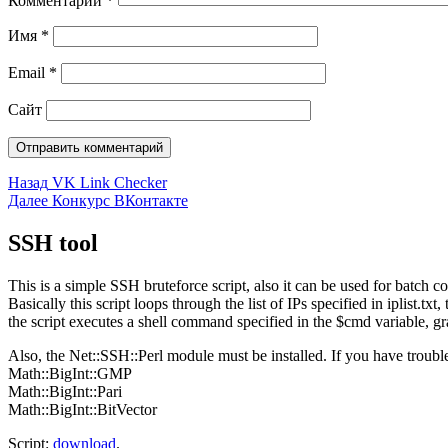
Комментарий
*
Имя
*
Email
*
Сайт
Навигация
Предыдущая
Назад
VK Link Checker
запись:
Следующая
Далее
Конкурс ВКонтакте
по
запись:
записям
SSH tool
This is a simple SSH bruteforce script, also it can be used for batch
Basically this script loops through the list of IPs specified in iplist.tx
the script executes a shell command specified in the $cmd variable, grabs
Also, the Net::SSH::Perl module must be installed. If you have troubles 
Math::BigInt::GMP
Math::BigInt::Pari
Math::BigInt::BitVector
Script:
download
.