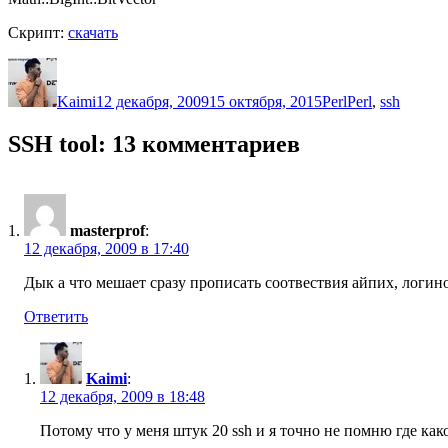
Скрипт:
скачать
Автор
Опубликовано
Рубрики
Метки
Kaimi
12 декабря, 2009
15 октября, 2015
Perl
Perl
,
ssh
SSH tool: 13 комментариев
masterprof
:
12 декабря, 2009 в 17:40
Дык а что мешает сразу прописать соотвествия айпих, логино
Ответить
Kaimi
:
12 декабря, 2009 в 18:48
Потому что у меня штук 20 ssh и я точно не помню где как