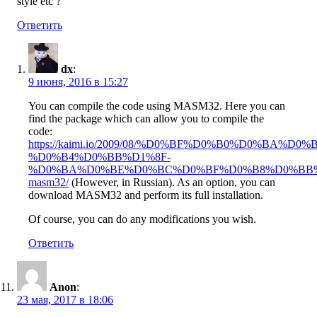
style etc ?
Ответить
dx
:
9 июня, 2016 в 15:27
You can compile the code using MASM32. Here you can
find the package which can allow you to compile the
code:
https://kaimi.io/2009/08/%D0%BF%D0%B0%D0%BA%D0%
%D0%B4%D0%BB%D1%8F-
%D0%BA%D0%BE%D0%BC%D0%BF%D0%B8%D0%BB%
masm32/
(However, in Russian). As an option, you can
download MASM32 and perform its full installation.
Of course, you can do any modifications you wish.
Ответить
Anon
:
23 мая, 2017 в 18:06