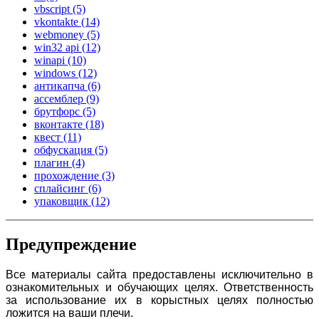
vbscript
(5)
vkontakte
(14)
webmoney
(5)
win32 api
(12)
winapi
(10)
windows
(12)
антикапча
(6)
ассемблер
(9)
брутфорс
(5)
вконтакте
(18)
квест
(11)
обфускация
(5)
плагин
(4)
прохождение
(3)
сплайсинг
(6)
упаковщик
(12)
Предупреждение
Все материалы сайта предоставлены исключительно в
ознакомительных и обучающих целях. Ответственность
за использование их в корыстных целях полностью
ложится на ваши плечи.