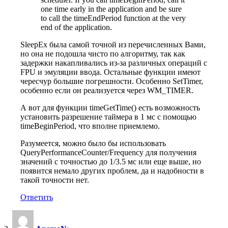
one time early in the application and be sure
to call the timeEndPeriod function at the very
end of the application.
SleepEx была самой точной из перечисленных Вами,
но она не подошла чисто по алгоритму, так как
задержки накапливались из-за различных операций с
FPU и эмуляции ввода. Остальные функции имеют
чересчур большие погрешности. Особенно SetTimer,
особенно если он реализуется через WM_TIMER.
А вот для функции timeGetTime() есть возможность
установить разрешение таймера в 1 мс с помощью
timeBeginPeriod, что вполне приемлемо.
Разумеется, можно было бы использовать
QueryPerformanceCounter/Frequency для получения
значений с точностью до 1/3.5 мс или еще выше, но
появится немало других проблем, да и надобности в
такой точности нет.
Ответить