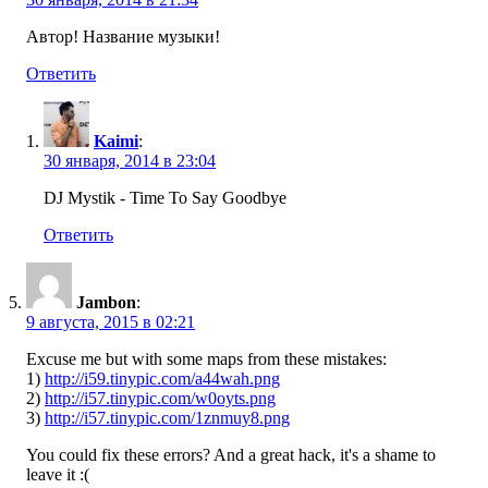
Автор! Название музыки!
Ответить
Kaimi
:
30 января, 2014 в 23:04
DJ Mystik - Time To Say Goodbye
Ответить
Jambon
:
9 августа, 2015 в 02:21
Excuse me but with some maps from these mistakes:
1)
http://i59.tinypic.com/a44wah.png
2)
http://i57.tinypic.com/w0oyts.png
3)
http://i57.tinypic.com/1znmuy8.png
You could fix these errors? And a great hack, it's a shame to
leave it :(