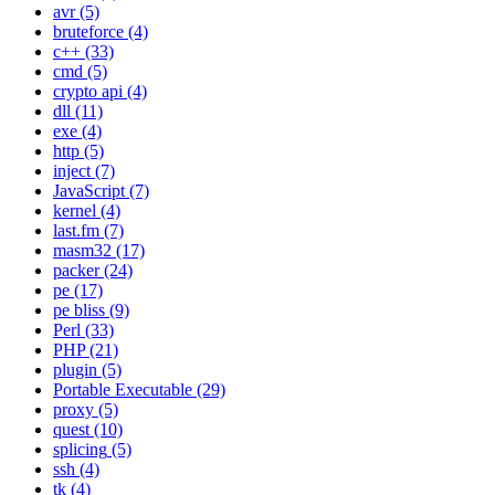
avr
(5)
bruteforce
(4)
c++
(33)
cmd
(5)
crypto api
(4)
dll
(11)
exe
(4)
http
(5)
inject
(7)
JavaScript
(7)
kernel
(4)
last.fm
(7)
masm32
(17)
packer
(24)
pe
(17)
pe bliss
(9)
Perl
(33)
PHP
(21)
plugin
(5)
Portable Executable
(29)
proxy
(5)
quest
(10)
splicing
(5)
ssh
(4)
tk
(4)