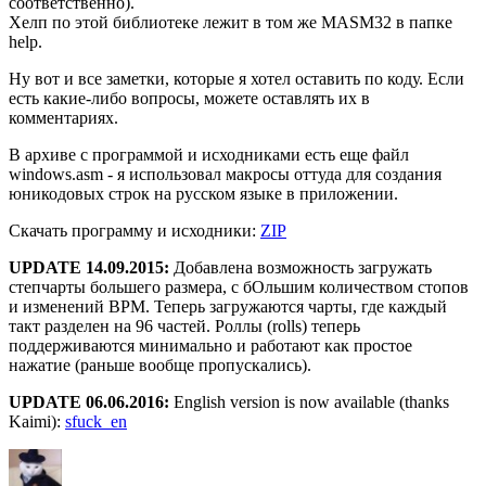
соответственно).
Хелп по этой библиотеке лежит в том же MASM32 в папке
help.
Ну вот и все заметки, которые я хотел оставить по коду. Если
есть какие-либо вопросы, можете оставлять их в
комментариях.
В архиве с программой и исходниками есть еще файл
windows.asm - я использовал макросы оттуда для создания
юникодовых строк на русском языке в приложении.
Скачать программу и исходники:
ZIP
UPDATE 14.09.2015:
Добавлена возможность загружать
степчарты большего размера, с бОльшим количеством стопов
и изменений BPM. Теперь загружаются чарты, где каждый
такт разделен на 96 частей. Роллы (rolls) теперь
поддерживаются минимально и работают как простое
нажатие (раньше вообще пропускались).
UPDATE 06.06.2016:
English version is now available (thanks
Kaimi):
sfuck_en
Автор
Опубликовано
Рубрики
Метки