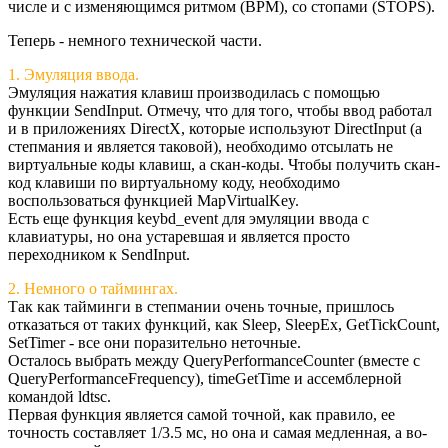
числе и с изменяющимся ритмом (BPM), со стопами (STOPS).
Теперь - немного технической части.
1. Эмуляция ввода.
Эмуляция нажатия клавиш производилась с помощью
функции SendInput. Отмечу, что для того, чтобы ввод работал
и в приложениях DirectX, которые используют DirectInput (а
степмания и является таковой), необходимо отсылать не
виртуальные коды клавиш, а скан-коды. Чтобы получить скан-
код клавиши по виртуальному коду, необходимо
воспользоваться функцией MapVirtualKey.
Есть еще функция keybd_event для эмуляции ввода с
клавиатуры, но она устаревшая и является просто
переходником к SendInput.
2. Немного о таймингах.
Так как тайминги в степмании очень точные, пришлось
отказаться от таких функций, как Sleep, SleepEx, GetTickCount,
SetTimer - все они поразительно неточные.
Осталось выбрать между QueryPerformanceCounter (вместе с
QueryPerformanceFrequency), timeGetTime и ассемблерной
командой ldtsc.
Первая функция является самой точной, как правило, ее
точность составляет 1/3.5 мс, но она и самая медленная, а во-