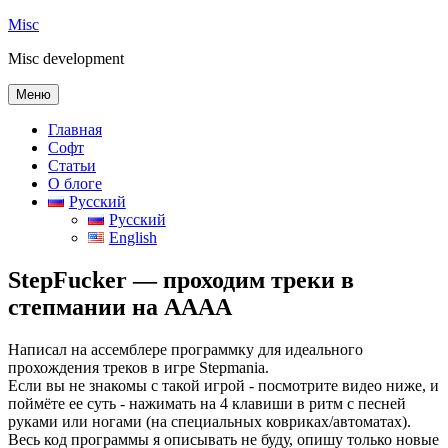
Перейти
Misc
к
Misc development
содержимому
Меню
Главная
Софт
Статьи
О блоге
Русский
Русский
English
StepFucker — проходим треки в
степмании на АААА
Написал на ассемблере программку для идеального
прохождения треков в игре Stepmania.
Если вы не знакомы с такой игрой - посмотрите видео ниже, и
поймёте ее суть - нажимать на 4 клавиши в ритм с песней
руками или ногами (на специальных ковриках/автоматах).
Весь код программы я описывать не буду, опишу только новые