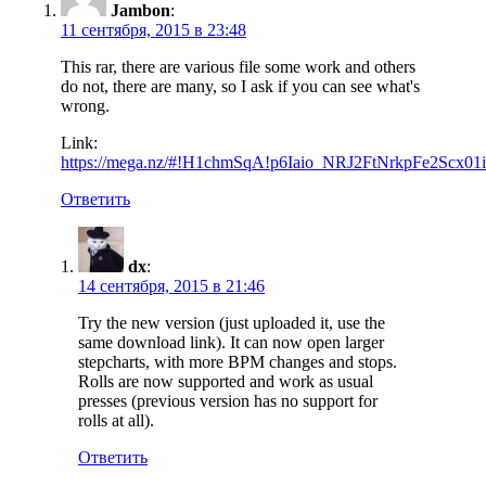
Jambon
:
11 сентября, 2015 в 23:48
This rar, there are various file some work and others
do not, there are many, so I ask if you can see what's
wrong.
Link:
https://mega.nz/#!H1chmSqA!p6Iaio_NRJ2FtNrkpFe2Scx
Ответить
dx
:
14 сентября, 2015 в 21:46
Try the new version (just uploaded it, use the
same download link). It can now open larger
stepcharts, with more BPM changes and stops.
Rolls are now supported and work as usual
presses (previous version has no support for
rolls at all).
Ответить