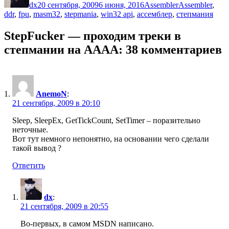
dx
20 сентября, 2009
6 июня, 2016
Assembler
Assembler
,
ddr
,
fpu
,
masm32
,
stepmania
,
win32 api
,
ассемблер
,
степмания
StepFucker — проходим треки в
степмании на АААА: 38 комментариев
AnemoN
:
21 сентября, 2009 в 20:10
Sleep, SleepEx, GetTickCount, SetTimer – поразительно
неточные.
Вот тут немного непонятно, на основании чего сделали
такой вывод ?
Ответить
dx
:
21 сентября, 2009 в 20:55
Во-первых, в самом MSDN написано.