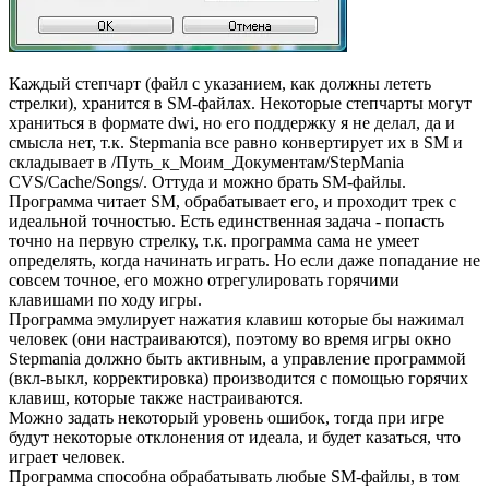
Каждый степчарт (файл с указанием, как должны лететь
стрелки), хранится в SM-файлах. Некоторые степчарты могут
храниться в формате dwi, но его поддержку я не делал, да и
смысла нет, т.к. Stepmania все равно конвертирует их в SM и
складывает в /Путь_к_Моим_Документам/StepMania
CVS/Cache/Songs/. Оттуда и можно брать SM-файлы.
Программа читает SM, обрабатывает его, и проходит трек с
идеальной точностью. Есть единственная задача - попасть
точно на первую стрелку, т.к. программа сама не умеет
определять, когда начинать играть. Но если даже попадание не
совсем точное, его можно отрегулировать горячими
клавишами по ходу игры.
Программа эмулирует нажатия клавиш которые бы нажимал
человек (они настраиваются), поэтому во время игры окно
Stepmania должно быть активным, а управление программой
(вкл-выкл, корректировка) производится с помощью горячих
клавиш, которые также настраиваются.
Можно задать некоторый уровень ошибок, тогда при игре
будут некоторые отклонения от идеала, и будет казаться, что
играет человек.
Программа способна обрабатывать любые SM-файлы, в том