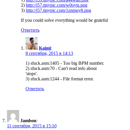
2)
http://i57.tinypic.com/w0oyts.png
3)
http://i57.tinypic.com/1znmuy8.png
If you could solve everything would be grateful
Ответить
Kaimi
:
8 сентября, 2015 в 14:13
1) sfuck.asm:1405 - Too big BPM number.
2) sfuck.asm:70 - Can't read info about
'stops'.
3) sfuck.asm:1244 - File format error.
Ответить
Jambon
:
11 сентября, 2015 в 15:10