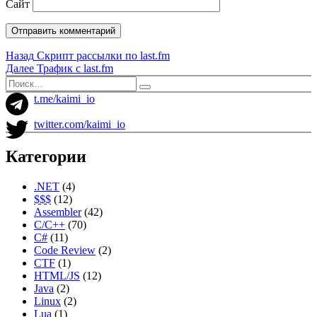
Сайт
Навигация
Предыдущая
Назад
Скрипт рассылки по last.fm
запись:
Следующая
Далее
Трафик с last.fm
по
запись:
Искать:
Поиск
записям
t.me/kaimi_io
twitter.com/kaimi_io
Категории
.NET
(4)
$$$
(12)
Assembler
(42)
C/C++
(70)
C#
(11)
Code Review
(2)
CTF
(1)
HTML/JS
(12)
Java
(2)
Linux
(2)
Lua
(1)