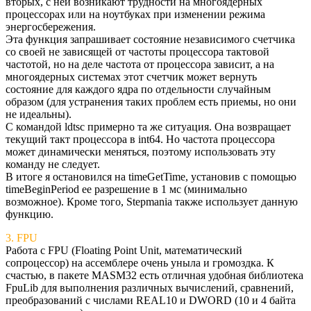
вторых, с ней возникают трудности на многоядерных
процессорах или на ноутбуках при изменении режима
энергосбережения.
Эта функция запрашивает состояние независимого счетчика
со своей не зависящей от частоты процессора тактовой
частотой, но на деле частота от процессора зависит, а на
многоядерных системах этот счетчик может вернуть
состояние для каждого ядра по отдельности случайным
образом (для устранения таких проблем есть приемы, но они
не идеальны).
С командой ldtsc примерно та же ситуация. Она возвращает
текущий такт процессора в int64. Но частота процессора
может динамически меняться, поэтому использовать эту
команду не следует.
В итоге я остановился на timeGetTime, установив с помощью
timeBeginPeriod ее разрешение в 1 мс (минимально
возможное). Кроме того, Stepmania также использует данную
функцию.
3. FPU
Работа с FPU (Floating Point Unit, математический
сопроцессор) на ассемблере очень уныла и громоздка. К
счастью, в пакете MASM32 есть отличная удобная библиотека
FpuLib для выполнения различных вычислений, сравнений,
преобразований с числами REAL10 и DWORD (10 и 4 байта