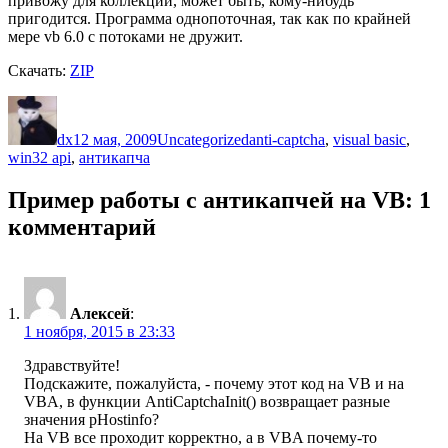
привожу для коллекции, может быть, кому-нибудь
пригодится. Программа однопоточная, так как по крайней
мере vb 6.0 с потоками не дружит.
Скачать:
ZIP
Автор
Опубликовано
Рубрики
Метки
dx
12 мая, 2009
Uncategorized
anti-captcha
,
visual basic
,
win32 api
,
антикапча
Пример работы с антикапчей на VB: 1
комментарий
Алексей
:
1 ноября, 2015 в 23:33
Здравствуйте!
Подскажите, пожалуйста, - почему этот код на VB и на
VBA, в функции AntiCaptchaInit() возвращает разные
значения pHostinfo?
На VB все проходит корректно, а в VBA почему-то