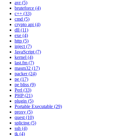
avr
(5)
bruteforce
(4)
c++
(33)
cmd
(5)
crypto api
(4)
dll
(11)
exe
(4)
http
(5)
inject
(7)
JavaScript
(7)
kernel
(4)
last.fm
(7)
masm32
(17)
packer
(24)
pe
(17)
pe bliss
(9)
Perl
(33)
PHP
(21)
plugin
(5)
Portable Executable
(29)
proxy
(5)
quest
(10)
splicing
(5)
ssh
(4)
tk
(4)