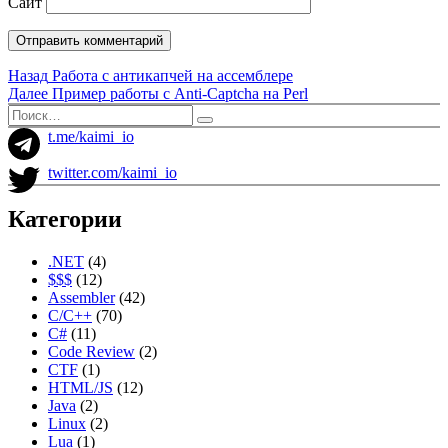
Сайт
Навигация
Предыдущая
Назад
Работа с антикапчей на ассемблере
запись:
Следующая
Далее
Пример работы с Anti-Captcha на Perl
по
запись:
Искать:
Поиск
записям
t.me/kaimi_io
twitter.com/kaimi_io
Категории
.NET
(4)
$$$
(12)
Assembler
(42)
C/C++
(70)
C#
(11)
Code Review
(2)
CTF
(1)
HTML/JS
(12)
Java
(2)
Linux
(2)
Lua
(1)