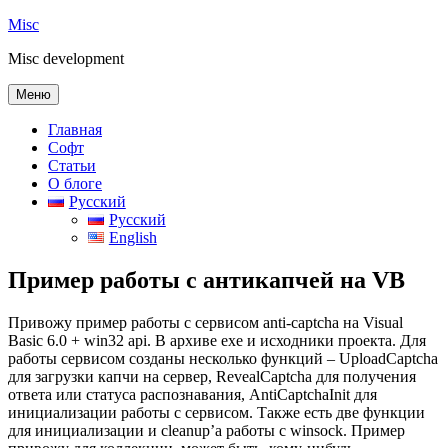
Перейти
Misc
к
Misc development
содержимому
Меню
Главная
Софт
Статьи
О блоге
Русский
Русский
English
Пример работы с антикапчей на VB
Привожу пример работы с сервисом anti-captcha на Visual
Basic 6.0 + win32 api. В архиве exe и исходники проекта. Для
работы сервисом созданы несколько функций – UploadCaptcha
для загрузки капчи на сервер, RevealCaptcha для получения
ответа или статуса распознавания, AntiCaptchaInit для
инициализации работы с сервисом. Также есть две функции
для инициализации и cleanup’а работы с winsock. Пример