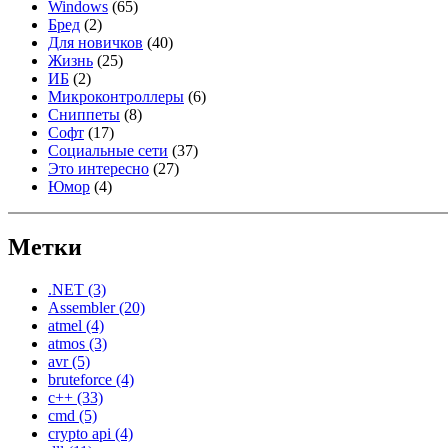
Windows
(65)
Бред
(2)
Для новичков
(40)
Жизнь
(25)
ИБ
(2)
Микроконтроллеры
(6)
Сниппеты
(8)
Софт
(17)
Социальные сети
(37)
Это интересно
(27)
Юмор
(4)
Метки
.NET
(3)
Assembler
(20)
atmel
(4)
atmos
(3)
avr
(5)
bruteforce
(4)
c++
(33)
cmd
(5)
crypto api
(4)