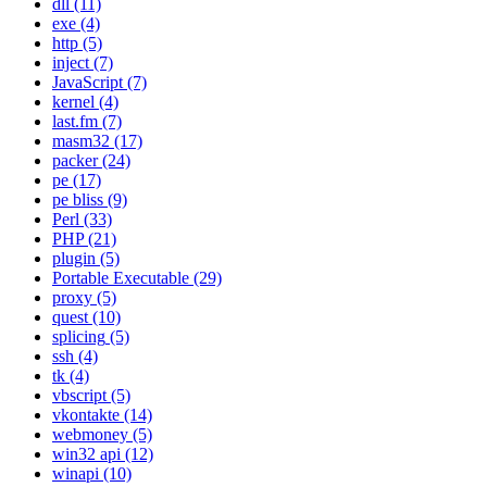
dll
(11)
exe
(4)
http
(5)
inject
(7)
JavaScript
(7)
kernel
(4)
last.fm
(7)
masm32
(17)
packer
(24)
pe
(17)
pe bliss
(9)
Perl
(33)
PHP
(21)
plugin
(5)
Portable Executable
(29)
proxy
(5)
quest
(10)
splicing
(5)
ssh
(4)
tk
(4)
vbscript
(5)
vkontakte
(14)
webmoney
(5)
win32 api
(12)
winapi
(10)