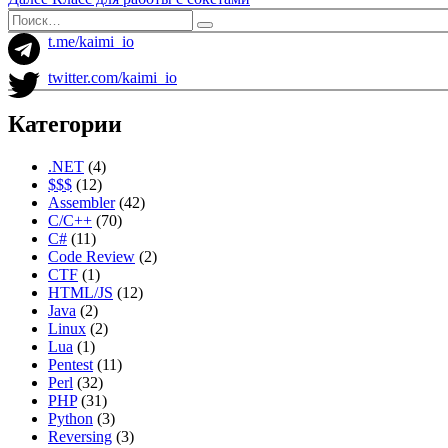
по
запись:
Искать:
Поиск
записям
t.me/kaimi_io
twitter.com/kaimi_io
Категории
.NET
(4)
$$$
(12)
Assembler
(42)
C/C++
(70)
C#
(11)
Code Review
(2)
CTF
(1)
HTML/JS
(12)
Java
(2)
Linux
(2)
Lua
(1)
Pentest
(11)
Perl
(32)
PHP
(31)
Python
(3)
Reversing
(3)