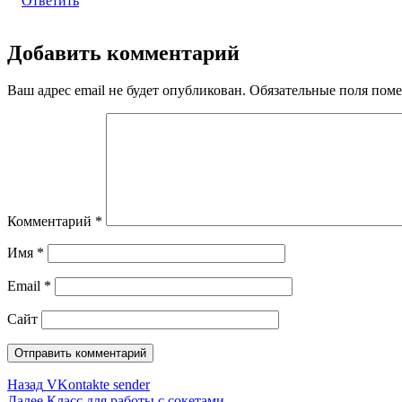
Ответить
Добавить комментарий
Ваш адрес email не будет опубликован.
Обязательные поля пом
Комментарий
*
Имя
*
Email
*
Сайт
Навигация
Предыдущая
Назад
VKontakte sender
запись:
Следующая
Далее
Класс для работы с сокетами