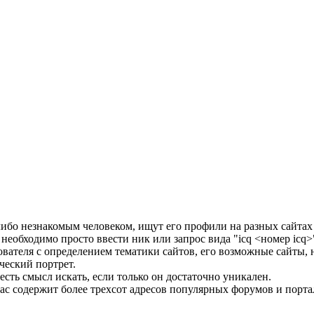
ибо незнакомым человеком, ищут его профили на разных сайтах и
- необходимо просто ввести ник или запрос вида "icq <номер icq
ателя с определением тематики сайтов, его возможные сайты, но
ческий портрет.
есть смысл искать, если только он достаточно уникален.
час содержит более трехсот адресов популярных форумов и порта