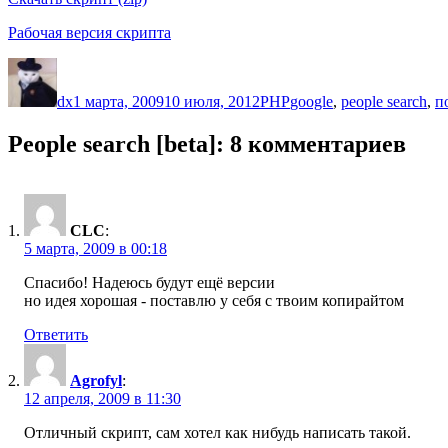
Рабочая версия скрипта
Автор
Опубликовано
Рубрики
Метки
dx
1 марта, 2009
10 июля, 2012
PHP
google
,
people search
,
п
People search [beta]: 8 комментариев
CLC
:
5 марта, 2009 в 00:18
Спасибо! Надеюсь будут ещё версии
но идея хорошая - поставлю у себя с твоим копирайтом
Ответить
Agrofyl
:
12 апреля, 2009 в 11:30
Отличный скрипт, сам хотел как нибудь написать такой.