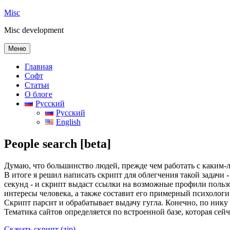
Перейти
Misc
к
Misc development
содержимому
Меню
Главная
Софт
Статьи
О блоге
Русский
Русский
English
People search [beta]
Думаю, что большинство людей, прежде чем работать с каким-л
В итоге я решил написать скрипт для облегчения такой задачи 
секунд - и скрипт выдаст ссылки на возможные профили пользов
интересы человека, а также составит его примерный психологи
Скрипт парсит и обрабатывает выдачу гугла. Конечно, по нику 
Тематика сайтов определяется по встроенной базе, которая сей
Скачать скрипт (zip)