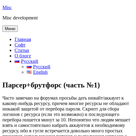
Перейти
Misc
к
Misc development
содержимому
Меню
Главная
Софт
Статьи
О блоге
Русский
Русский
English
Парсер+брутфорс (часть №1)
Часто замечаю на форумах просьбы дать инвайт/аккаунт к
какому-нибудь ресурсу, причем многие ресурсы не обладают
никакой защитой от перебора пароля. Скрипт для сбора
логинов с ресурса (если это возможно) и последующего
перебора пишется минут за 10. Непонятно что людям мешает
взять и самостоятельно набрать аккаунтов к необходимому
ресурсу, ибо в гугле встречается довольно много простых