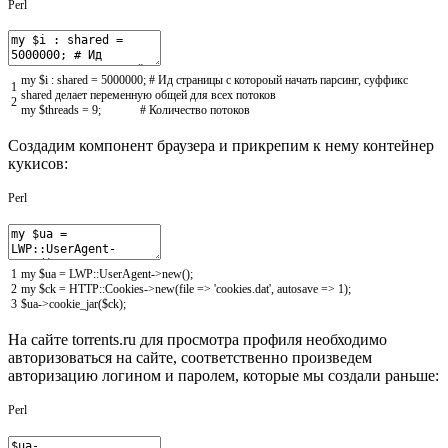
Perl
my
$i
:
shared
=
5000000
;
# Ид страницы с котороый начать парсинг, суффикс
1
shared делает переменную общей для всех потоков
2
my
$threads
=
9
;
# Количество потоков
Создадим компонент браузера и прикрепим к нему контейнер
кукисов:
Perl
1
my
$ua
=
LWP::
UserAgent->
new
(
)
;
2
my
$ck
=
HTTP::
Cookies->
new
(
file
=
>
'cookies.dat'
,
autosave
=
>
1
)
;
3
$ua
->
cookie_jar
(
$ck
)
;
На сайте torrents.ru для просмотра профиля необходимо
авторизоваться на сайте, соответственно произведем
авторизацию логином и паролем, которые мы создали раньше:
Perl