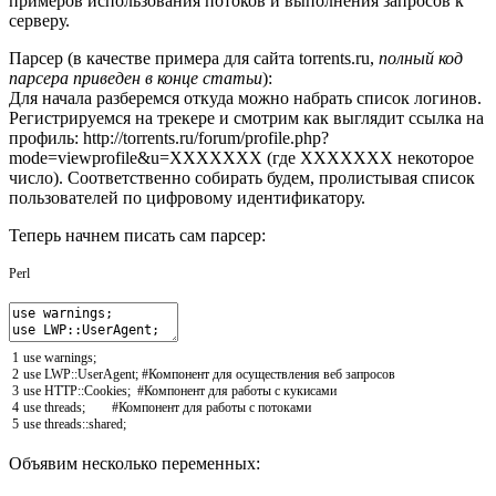
примеров использования потоков и выполнения запросов к
серверу.
Парсер (в качестве примера для сайта torrents.ru,
полный код
парсера приведен в конце статьи
):
Для начала разберемся откуда можно набрать список логинов.
Регистрируемся на трекере и смотрим как выглядит ссылка на
профиль: http://torrents.ru/forum/profile.php?
mode=viewprofile&u=XXXXXXX (где XXXXXXX некоторое
число). Соответственно собирать будем, пролистывая список
пользователей по цифровому идентификатору.
Теперь начнем писать сам парсер:
Perl
1
use
warnings
;
2
use
LWP::
UserAgent
;
#Компонент для осуществления веб запросов
3
use
HTTP::
Cookies
;
#Компонент для работы с кукисами
4
use
threads
;
#Компонент для работы с потоками
5
use
threads::
shared
;
Объявим несколько переменных: