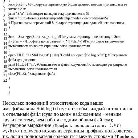
5
lock
(
$i
)
;
$i
--
;
#Блокируем переменную $i для данного потока и уменьшаем её
6
значение на 1
7
print
"$i\n"
;
#Выводим на экран текущее значение $i
8
$url
=
"http://torrents.ru/forum/profile.php?mode=viewprofile&u=$i"
9
# Присваиваем переменной $url адрес страницы для дальнейшего парсинга
10
}
11
12
$res
=
$ua
->
get
(
$url
)
->
as_string
;
#Получаем страницу в переменную $res
13
if
(
$res
=
~
/
Профиль
пользователя
:
(
.
*
?
)
<
\
/
h1
>
/
)
#Регулярным выражением
14
вытаскиваем из текста страницы логин пользователя
15
{
16
open
(
FILE
,
">>$fid.log.txt"
)
||
die
(
"Could not open $fid.log.txt\n"
)
;
#Открываем
17
файл для дозаписи
18
print
FILE
$
1
.
"\n"
;
#Записываем в файл полученный с помощью регулярного
19
выражения логин пользователя
20
close
(
FILE
)
;
#Закрываем файл
21
}
22
}
}
Несколько пояснений относительно кода выше:
имя файла вида $fid.log.txt нужно чтобы каждый поток писал
в отдельный файл (судя по моим наблюдениям - меньше
грузит систему, чем работа с одним общим файлом);
Регулярное выражение
/Профиль пользователя: (.*?)
получено исходя из страницы профиля пользователя,
<\/h1>/
т.к. логин пользователя содержится между строками
"Профиль