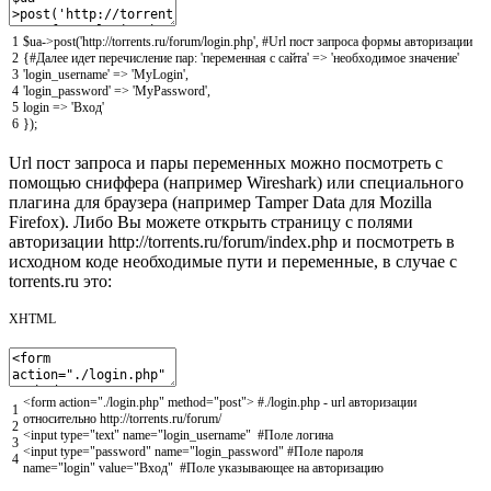
1
$ua
->
post
(
'http://torrents.ru/forum/login.php'
,
#Url пост запроса формы авторизации
2
{
#Далее идет перечисление пар: 'переменная с сайта' => 'необходимое значение'
3
'login_username'
=
>
'MyLogin'
,
4
'login_password'
=
>
'MyPassword'
,
5
login
=
>
'Вход'
6
}
)
;
Url пост запроса и пары переменных можно посмотреть с
помощью сниффера (например Wireshark) или специального
плагина для браузера (например Tamper Data для Mozilla
Firefox). Либо Вы можете открыть страницу с полями
авторизации http://torrents.ru/forum/index.php и посмотреть в
исходном коде необходимые пути и переменные, в случае с
torrents.ru это:
XHTML
<form
action
=
"./login.php"
method
=
"post"
>
#./login.php - url авторизации
1
относительно http://torrents.ru/forum/
2
<input
type
=
"text"
name
=
"login_username"
#Поле
логина
3
<input
type
=
"password"
name
=
"login_password"
#Поле
пароля
4
name
=
"login"
value
=
"Вход"
#Поле
указывающее
на
авторизацию