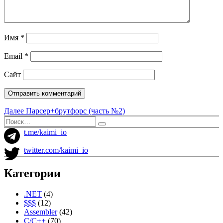
Имя
*
Email
*
Сайт
Навигация
Следующая
Далее
Парсер+брутфорс (часть №2)
запись:
Искать:
по
Поиск
t.me/kaimi_io
записям
twitter.com/kaimi_io
Категории
.NET
(4)
$$$
(12)
Assembler
(42)
C/C++
(70)