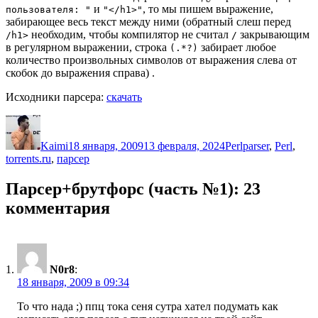
и
, то мы пишем выражение,
пользователя: "
"</h1>"
забирающее весь текст между ними (обратный слеш перед
необходим, чтобы компилятор не считал
закрывающим
/h1>
/
в регулярном выражении, строка
забирает любое
(.*?)
количество произвольных символов от выражения слева от
скобок до выражения справа) .
Исходники парсера:
скачать
Автор
Опубликовано
Рубрики
Метки
Kaimi
18 января, 2009
13 февраля, 2024
Perl
parser
,
Perl
,
torrents.ru
,
парсер
Парсер+брутфорс (часть №1): 23
комментария
N0r8
:
18 января, 2009 в 09:34
То что нада ;) ппц тока сеня сутра хател подумать как