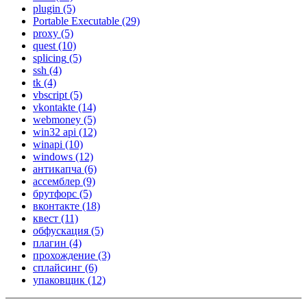
plugin
(5)
Portable Executable
(29)
proxy
(5)
quest
(10)
splicing
(5)
ssh
(4)
tk
(4)
vbscript
(5)
vkontakte
(14)
webmoney
(5)
win32 api
(12)
winapi
(10)
windows
(12)
антикапча
(6)
ассемблер
(9)
брутфорс
(5)
вконтакте
(18)
квест
(11)
обфускация
(5)
плагин
(4)
прохождение
(3)
сплайсинг
(6)
упаковщик
(12)