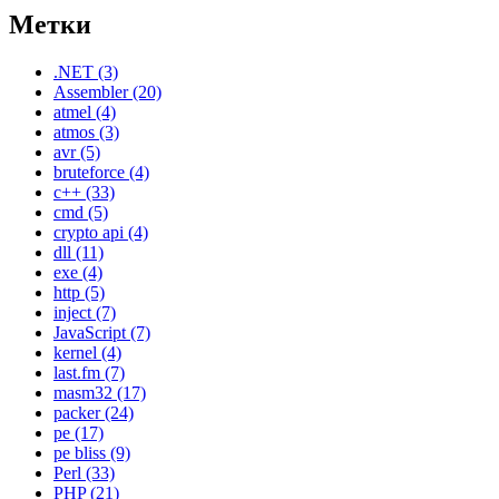
Метки
.NET
(3)
Assembler
(20)
atmel
(4)
atmos
(3)
avr
(5)
bruteforce
(4)
c++
(33)
cmd
(5)
crypto api
(4)
dll
(11)
exe
(4)
http
(5)
inject
(7)
JavaScript
(7)
kernel
(4)
last.fm
(7)
masm32
(17)
packer
(24)
pe
(17)
pe bliss
(9)
Perl
(33)
PHP
(21)