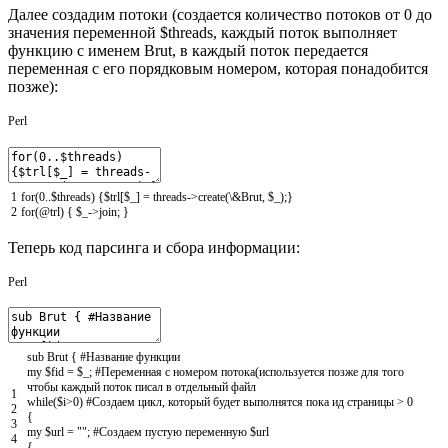
Далее создадим потоки (создается количество потоков от 0 до
значения переменной $threads, каждый поток выполняет
функцию с именем Brut, в каждый поток передается
переменная с его порядковым номером, которая понадобится
позже):
Perl
1
for
(
0
.
.
$threads
)
{
$trl
[
$_
]
=
threads->
create
(
\
&
Brut
,
$_
)
;
}
2
for
(
@
trl
)
{
$_
->
join
;
}
Теперь код парсинга и сбора информации:
Perl
sub
Brut
{
#Название функции
my
$fid
=
$_
;
#Переменная с номером потока(используется позже для того
чтобы каждый поток писал в отдельный файл
1
while
(
$i
>
0
)
#Создаем цикл, который будет выполнятся пока ид страницы > 0
2
{
3
my
$url
=
""
;
#Создаем пустую переменную $url
4
{