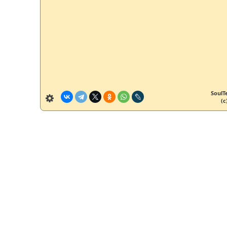
SoulT
(c